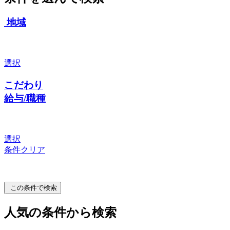
地域
選択
こだわり
給与/職種
選択
条件クリア
この条件で検索
人気の条件から検索