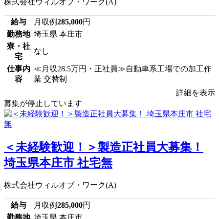
株式会社ウィルオブ・ワーク(A)
給与
月収例
285,000
円
勤務地
埼玉県 本庄市
寮・社
なし
宅
仕事内
≪月収28.5万円・正社員≫自動車系工場での加工作
容
業 交替制
詳細を表示
募集が停止しています
＜未経験歓迎！＞製造正社員大募集！
埼玉県本庄市 社宅無
株式会社ウィルオブ・ワーク(A)
給与
月収例
285,000
円
勤務地
埼玉県 本庄市