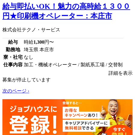
給与即払いOK！魅力の高時給１３００
円★印刷機オペレーター：本庄市
株式会社テクノ・サービス
給与
時給
1,300
円〜
勤務地
埼玉県 本庄市
寮・社宅
なし
仕事内容
加工・機械オペレーター / 製紙系工場 / 交替制
詳細を表示
募集が停止しています
次のページ ›