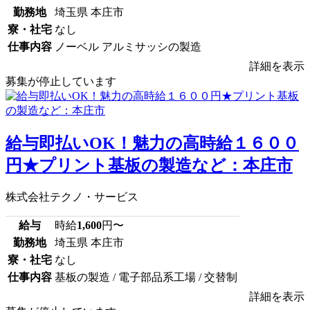
勤務地
埼玉県 本庄市
寮・社宅
なし
仕事内容
ノーベル アルミサッシの製造
詳細を表示
募集が停止しています
給与即払いOK！魅力の高時給１６００
円★プリント基板の製造など：本庄市
株式会社テクノ・サービス
給与
時給
1,600
円〜
勤務地
埼玉県 本庄市
寮・社宅
なし
仕事内容
基板の製造 / 電子部品系工場 / 交替制
詳細を表示