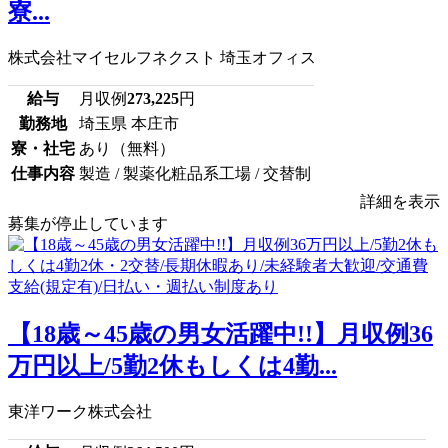
寮...
株式会社マイセルフネクスト 埼玉オフィス
給与
月収例
273,225
円
勤務地
埼玉県 本庄市
寮・社宅
あり（無料）
仕事内容
製造 / 製薬化粧品系工場 / 交替制
詳細を表示
募集が停止しています
【18歳～45歳の男女活躍中!!】月収例36
万円以上/5勤2休もしくは4勤...
東洋ワーク株式会社