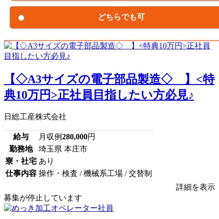
どちらでも可
【◇A3サイズの電子部品製造◇ 】<特
典10万円>正社員目指したい方必見♪
日総工産株式会社
給与
月収例
280,000
円
勤務地
埼玉県 本庄市
寮・社宅
あり
仕事内容
操作・検査 / 機械系工場 / 交替制
詳細を表示
募集が停止しています