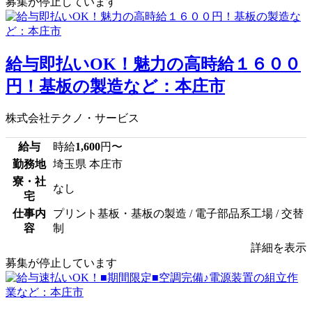
募集が停止しています
給与即払いOK！魅力の高時給１６００
円！基板の製造など：本庄市
株式会社テクノ・サービス
給与
時給
1,600
円〜
勤務地
埼玉県 本庄市
寮・社
なし
宅
仕事内
プリント基板・基板の製造 / 電子部品系工場 / 交替
容
制
詳細を表示
募集が停止しています