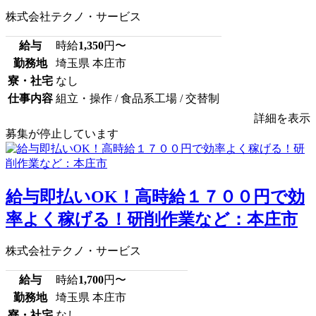
株式会社テクノ・サービス
給与
時給
1,350
円〜
勤務地
埼玉県 本庄市
寮・社宅
なし
仕事内容
組立・操作 / 食品系工場 / 交替制
詳細を表示
募集が停止しています
給与即払いOK！高時給１７００円で効
率よく稼げる！研削作業など：本庄市
株式会社テクノ・サービス
給与
時給
1,700
円〜
勤務地
埼玉県 本庄市
寮・社宅
なし