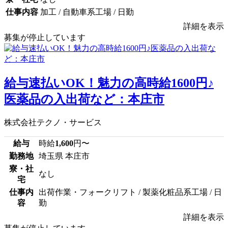
仕事内容
加工 / 自動車系工場 / 日勤
詳細を表示
募集が停止しています
給与速払いOK！魅力の高時給1600円♪
医薬品の入出荷など：本庄市
株式会社テクノ・サービス
給与
時給
1,600
円〜
勤務地
埼玉県 本庄市
寮・社
なし
宅
仕事内
出荷作業・フォークリフト / 製薬化粧品系工場 / 日
容
勤
詳細を表示