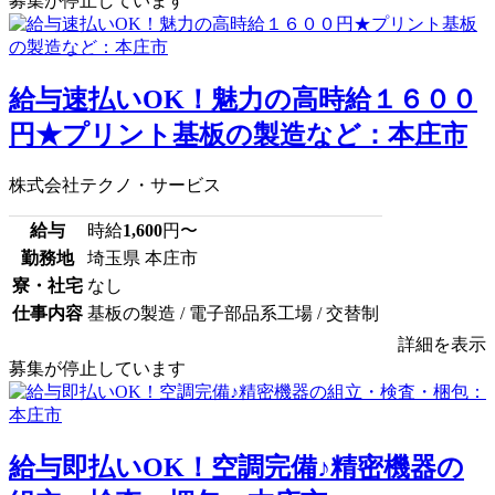
募集が停止しています
給与速払いOK！魅力の高時給１６００
円★プリント基板の製造など：本庄市
株式会社テクノ・サービス
給与
時給
1,600
円〜
勤務地
埼玉県 本庄市
寮・社宅
なし
仕事内容
基板の製造 / 電子部品系工場 / 交替制
詳細を表示
募集が停止しています
給与即払いOK！空調完備♪精密機器の