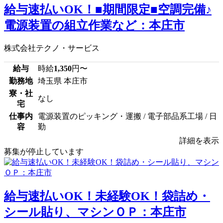
給与速払いOK！■期間限定■空調完備♪
電源装置の組立作業など：本庄市
株式会社テクノ・サービス
給与
時給
1,350
円〜
勤務地
埼玉県 本庄市
寮・社
なし
宅
仕事内
電源装置のピッキング・運搬 / 電子部品系工場 / 日
容
勤
詳細を表示
募集が停止しています
給与速払いOK！未経験OK！袋詰め・
シール貼り、マシンＯＰ：本庄市