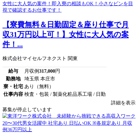
【寮費無料＆日勤固定＆座り仕事で月
収31万円以上可！】女性に大人気の案
件！...
株式会社マイセルフネクスト 関東
給与
月収例
317,000
円
勤務地
埼玉県 本庄市
寮・社宅
あり（無料）
仕事内容
検査・包装 / 製薬化粧品系工場 / 日勤
詳細を表示
募集が停止しています