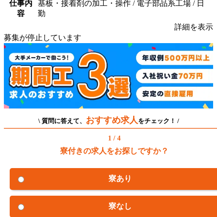
仕事内
基板・接着剤の加工・操作 / 電子部品系工場 / 日
容
勤
詳細を表示
募集が停止しています
おすすめ求人
\ 質問に答えて、
をチェック！ /
1 / 4
寮付きの求人をお探しですか？
寮あり
寮なし