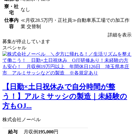
寮・社
なし
宅
仕事内
≪月収28.5万円・正社員≫自動車系工場での加工作
容
業 交替制
詳細を表示
募集が停止しています
スペシャル
【日勤×土日祝休みで自分時間が整
う！】アルミサッシの製造｜未経験の
方もOJ...
株式会社ノーベル
給与
月収例
195,000
円