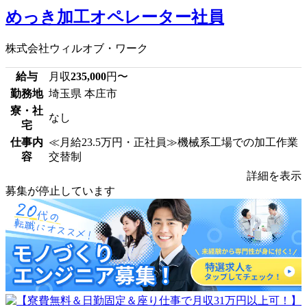
めっき加工オペレーター社員
株式会社ウィルオブ・ワーク
給与
月収
235,000
円〜
勤務地
埼玉県 本庄市
寮・社
なし
宅
仕事内
≪月給23.5万円・正社員≫機械系工場での加工作業
容
交替制
詳細を表示
募集が停止しています