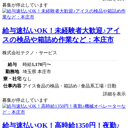
募集が停止しています
給与速払いOK！未経験者大歓迎♪アイ
スの検品や箱詰め作業など：本庄市
株式会社テクノ・サービス
給与
時給
1,170
円〜
勤務地
埼玉県 本庄市
寮・社宅
なし
仕事内容
アイス食品の検品・箱詰め / 食品系工場 / 日勤
詳細を表示
募集が停止しています
給与速払いOK！高時給1350円！夜勤♪