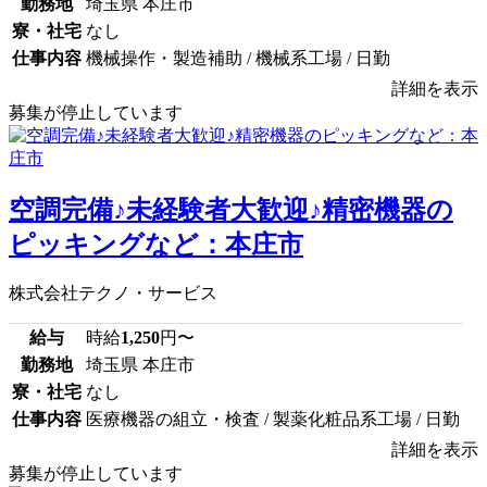
勤務地
埼玉県 本庄市
寮・社宅
なし
仕事内容
機械操作・製造補助 / 機械系工場 / 日勤
詳細を表示
募集が停止しています
空調完備♪未経験者大歓迎♪精密機器の
ピッキングなど：本庄市
株式会社テクノ・サービス
給与
時給
1,250
円〜
勤務地
埼玉県 本庄市
寮・社宅
なし
仕事内容
医療機器の組立・検査 / 製薬化粧品系工場 / 日勤
詳細を表示
募集が停止しています