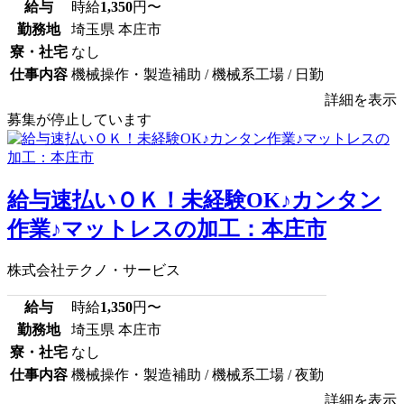
給与
時給
1,350
円〜
勤務地
埼玉県 本庄市
寮・社宅
なし
仕事内容
機械操作・製造補助 / 機械系工場 / 日勤
詳細を表示
募集が停止しています
給与速払いＯＫ！未経験OK♪カンタン
作業♪マットレスの加工：本庄市
株式会社テクノ・サービス
給与
時給
1,350
円〜
勤務地
埼玉県 本庄市
寮・社宅
なし
仕事内容
機械操作・製造補助 / 機械系工場 / 夜勤
詳細を表示