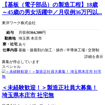
【基板（電子部品）の製造工程】18歳
～45歳の男女活躍中／月収例36万円以...
東洋ワーク株式会社
給与
月収例
364,500
円
勤務地
埼玉県 本庄市
寮・社宅
あり
仕事内容
基板・接着剤の加工・操作 / 半導体工場 / 交替制
詳細を表示
募集が停止しています
スペシャル
＜未経験歓迎！＞製造正社員大募集！
埼玉県本庄市 社宅無