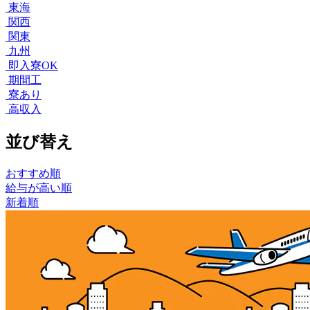
東海
関西
関東
九州
即入寮OK
期間工
寮あり
高収入
並び替え
おすすめ順
給与が高い順
新着順