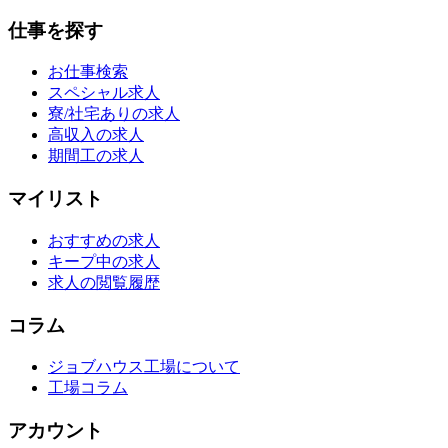
仕事を探す
お仕事検索
スペシャル求人
寮/社宅ありの求人
高収入の求人
期間工の求人
マイリスト
おすすめの求人
キープ中の求人
求人の閲覧履歴
コラム
ジョブハウス工場について
工場コラム
アカウント