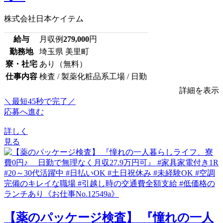
株式会社日本ケイテム
給与
月収例
279,000
円
勤務地
埼玉県 美里町
寮・社宅
あり（無料）
仕事内容
検査 / 製薬化粧品系工場 / 日勤
詳細を表示
＼最短45秒で完了／
応募へ進む
詳しく
見る
【薬のパッケージ検査】 『憧れの一人