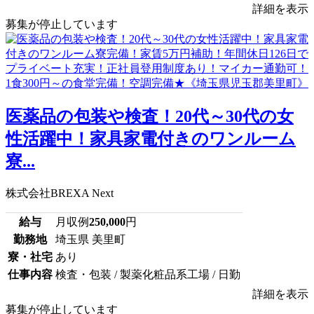
詳細を表示
募集が停止しています
医薬品の包装や検査！20代～30代の女
性活躍中！家具家電付きのワンルーム
寮...
株式会社BREXA Next
給与
月収例
250,000
円
勤務地
埼玉県 美里町
寮・社宅
あり
仕事内容
検査・包装 / 製薬化粧品系工場 / 日勤
詳細を表示
募集が停止しています