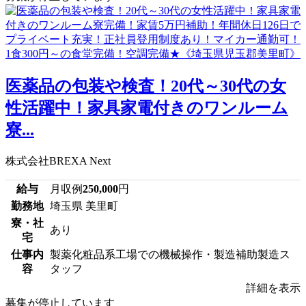
医薬品の包装や検査！20代～30代の女
性活躍中！家具家電付きのワンルーム
寮...
株式会社BREXA Next
給与
月収例
250,000
円
勤務地
埼玉県 美里町
寮・社
あり
宅
仕事内
製薬化粧品系工場での機械操作・製造補助製造ス
容
タッフ
詳細を表示
募集が停止しています