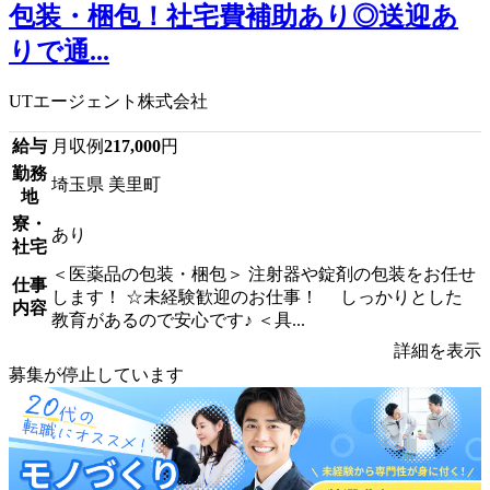
包装・梱包！社宅費補助あり◎送迎あ
りで通...
UTエージェント株式会社
給与
月収例
217,000
円
勤務
埼玉県 美里町
地
寮・
あり
社宅
＜医薬品の包装・梱包＞ 注射器や錠剤の包装をお任せ
仕事
します！ ☆未経験歓迎のお仕事！ しっかりとした
内容
教育があるので安心です♪ ＜具...
詳細を表示
募集が停止しています