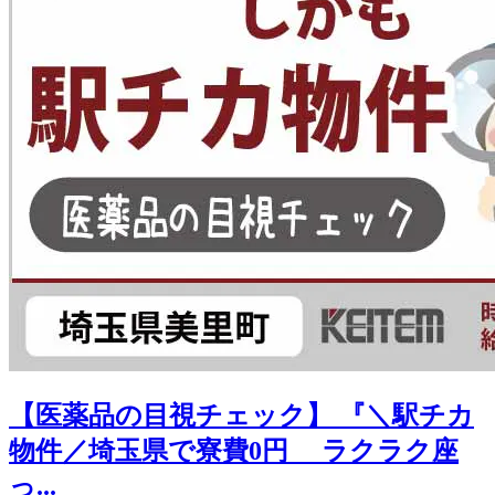
【医薬品の目視チェック】 『＼駅チカ
物件／埼玉県で寮費0円 ラクラク座
っ...