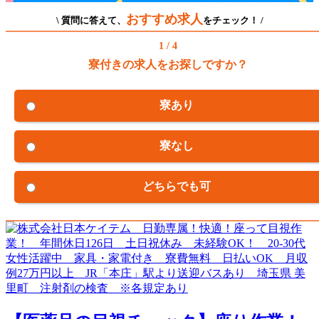
おすすめ求人
\ 質問に答えて、
をチェック！ /
1 / 4
寮付きの求人をお探しですか？
寮あり
寮なし
どちらでも可