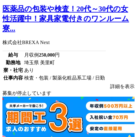
医薬品の包装や検査！20代～30代の女
性活躍中！家具家電付きのワンルーム
寮...
株式会社BREXA Next
給与
月収例
250,000
円
勤務地
埼玉県 美里町
寮・社宅
あり
仕事内容
検査・包装 / 製薬化粧品系工場 / 日勤
詳細を表示
募集が停止しています