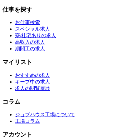
仕事を探す
お仕事検索
スペシャル求人
寮/社宅ありの求人
高収入の求人
期間工の求人
マイリスト
おすすめの求人
キープ中の求人
求人の閲覧履歴
コラム
ジョブハウス工場について
工場コラム
アカウント