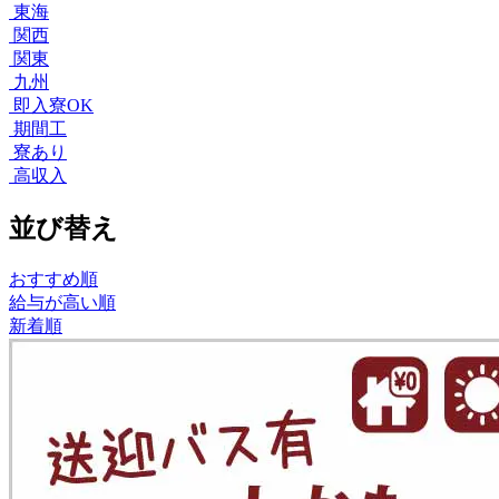
東海
関西
関東
九州
即入寮OK
期間工
寮あり
高収入
並び替え
おすすめ順
給与が高い順
新着順