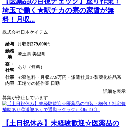
【医薬品の目視チェック】座り作業！
埼玉で働く★駅チカの寮の家賃が無
料！月収...
株式会社日本ケイテム
給与
月収例
279,000
円
勤務
埼玉県 美里町
地
寮・
あり（無料）
社宅
仕事
≪寮無料・月収27.9万円・派遣社員≫製薬化粧品系
内容
工場での軽作業 日勤
詳細を表示
募集が停止しています
【土日祝休み】未経験歓迎☆医薬品の