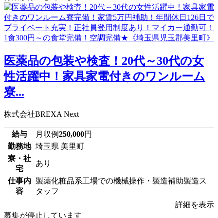
医薬品の包装や検査！20代～30代の女
性活躍中！家具家電付きのワンルーム
寮...
株式会社BREXA Next
給与
月収例
250,000
円
勤務地
埼玉県 美里町
寮・社
あり
宅
仕事内
製薬化粧品系工場での機械操作・製造補助製造ス
容
タッフ
詳細を表示
募集が停止しています