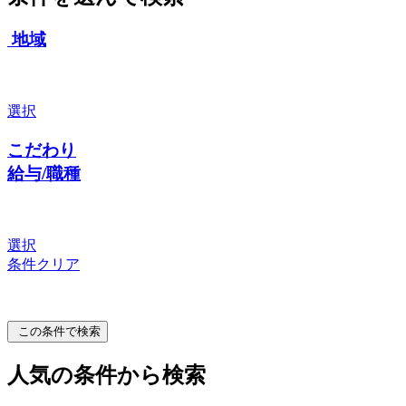
地域
選択
こだわり
給与/職種
選択
条件クリア
この条件で検索
人気の条件から検索