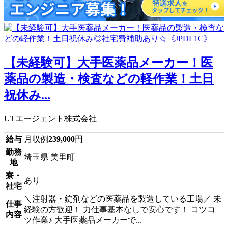
【未経験可】大手医薬品メーカー！医
薬品の製造・検査などの軽作業！土日
祝休み...
UTエージェント株式会社
給与
月収例
239,000
円
勤務
埼玉県 美里町
地
寮・
あり
社宅
＼注射器・錠剤などの医薬品を製造している工場／ 未
仕事
経験の方歓迎！ 力仕事基本なしで安心です！ コツコ
内容
ツ作業♪ 大手医薬品メーカーで...