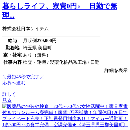
暮らしライフ、寮費0円♪ 日勤で無
理...
株式会社日本ケイテム
給与
月収例
279,000
円
勤務地
埼玉県 美里町
寮・社宅
あり（無料）
仕事内容
検査・運搬 / 製薬化粧品系工場 / 日勤
詳細を表示
＼最短45秒で完了／
応募へ進む
詳しく
見る