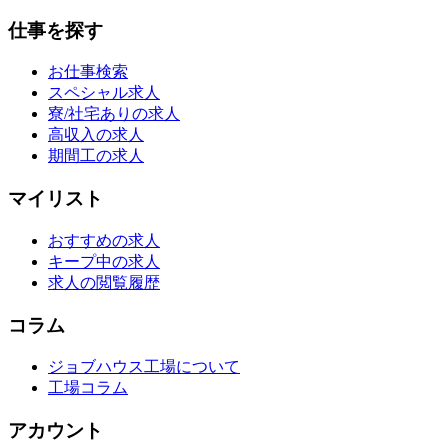
仕事を探す
お仕事検索
スペシャル求人
寮/社宅ありの求人
高収入の求人
期間工の求人
マイリスト
おすすめの求人
キープ中の求人
求人の閲覧履歴
コラム
ジョブハウス工場について
工場コラム
アカウント