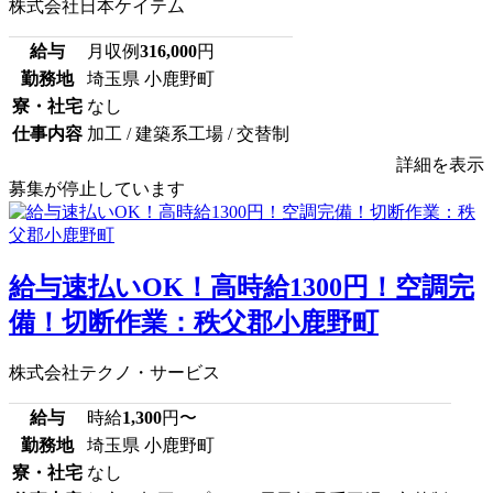
株式会社日本ケイテム
給与
月収例
316,000
円
勤務地
埼玉県 小鹿野町
寮・社宅
なし
仕事内容
加工 / 建築系工場 / 交替制
詳細を表示
募集が停止しています
給与速払いOK！高時給1300円！空調完
備！切断作業：秩父郡小鹿野町
株式会社テクノ・サービス
給与
時給
1,300
円〜
勤務地
埼玉県 小鹿野町
寮・社宅
なし