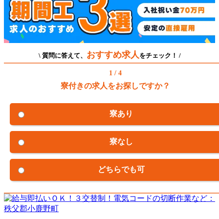
おすすめ求人
\ 質問に答えて、
をチェック！ /
1 / 4
寮付きの求人をお探しですか？
寮あり
寮なし
どちらでも可