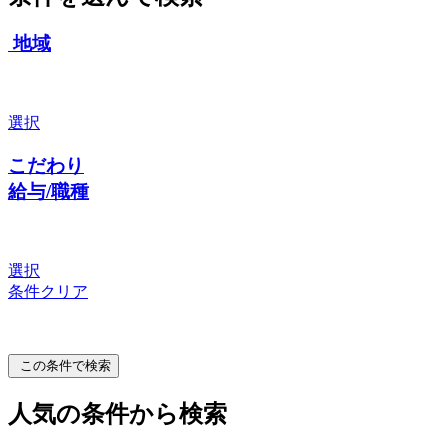
地域
選択
こだわり
給与/職種
選択
条件クリア
この条件で検索
人気の条件から検索