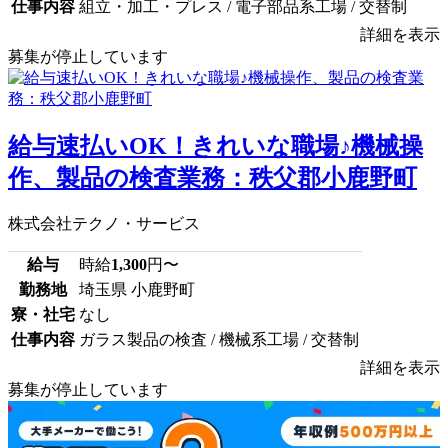
仕事内容
組立・加工・プレス / 電子部品系工場 / 交替制
詳細を表示
募集が停止しています
給与速払いOK！きれいな職場♪機械操
作、製品の検査業務：秩父郡小鹿野町
株式会社テクノ・サービス
給与
時給
1,300
円〜
勤務地
埼玉県 小鹿野町
寮・社宅
なし
仕事内容
ガラス製品の検査 / 機械系工場 / 交替制
詳細を表示
募集が停止しています