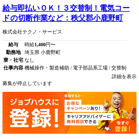
給与即払いＯＫ！３交替制！電気コー
ドの切断作業など：秩父郡小鹿野町
株式会社テクノ・サービス
給与
時給
1,400
円〜
勤務地
埼玉県 小鹿野町
寮・社宅
なし
仕事内容
機械操作・製造補助 / 電子部品系工場 / 交替制
詳細を表示
募集が停止しています