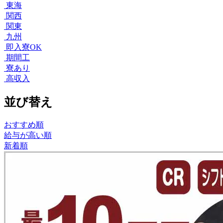
東海
関西
関東
九州
即入寮OK
期間工
寮あり
高収入
並び替え
おすすめ順
給与が高い順
新着順