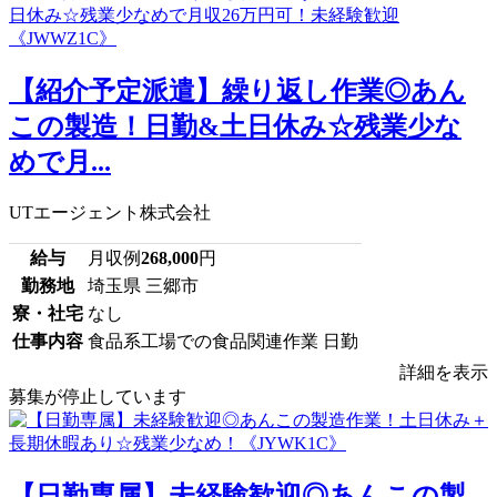
【紹介予定派遣】繰り返し作業◎あん
この製造！日勤&土日休み☆残業少な
めで月...
UTエージェント株式会社
給与
月収例
268,000
円
勤務地
埼玉県 三郷市
寮・社宅
なし
仕事内容
食品系工場での食品関連作業 日勤
詳細を表示
募集が停止しています
【日勤専属】未経験歓迎◎あんこの製