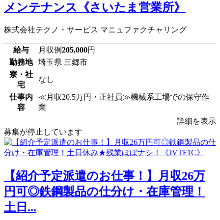
メンテナンス《さいたま営業所》
株式会社テクノ・サービス マニュファクチャリング
給与
月収例
205,000
円
勤務地
埼玉県 三郷市
寮・社
なし
宅
仕事内
≪月収20.5万円・正社員≫機械系工場での保守作
容
業
詳細を表示
募集が停止しています
【紹介予定派遣のお仕事！】月収26万
円可◎鉄鋼製品の仕分け・在庫管理！
土日...