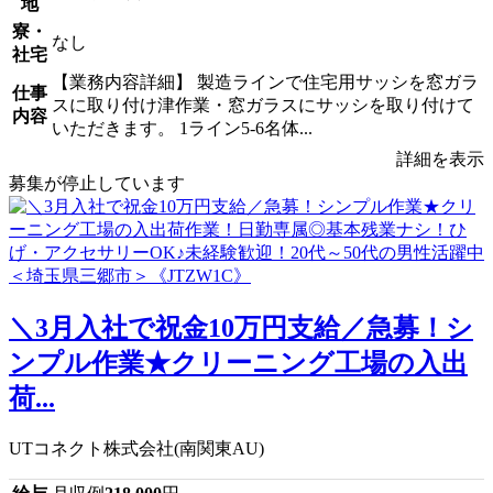
地
寮・
なし
社宅
【業務内容詳細】 製造ラインで住宅用サッシを窓ガラ
仕事
スに取り付け津作業・窓ガラスにサッシを取り付けて
内容
いただきます。 1ライン5-6名体...
詳細を表示
募集が停止しています
＼3月入社で祝金10万円支給／急募！シ
ンプル作業★クリーニング工場の入出
荷...
UTコネクト株式会社(南関東AU)