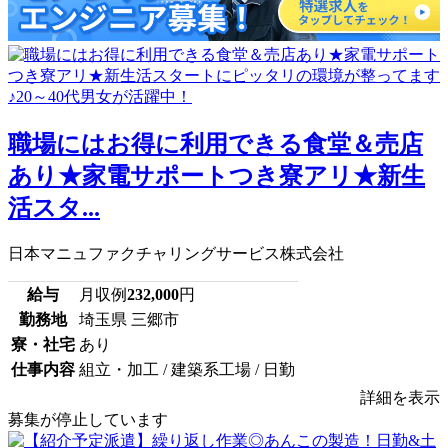
職場にはお得に利用できる食堂＆売店
あり★家電サポートつき寮アリ★新生
活スタ...
日本マニュファクチャリングサービス株式会社
給与
月収例
232,000
円
勤務地
埼玉県 三郷市
寮・社宅
あり
仕事内容
組立・加工 / 建築系工場 / 日勤
詳細を表示
募集が停止しています