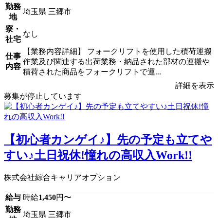
勤務
埼玉県 三郷市
地
寮・
なし
社宅
【業務内容詳細】 フォークリフトを使用した積荷運搬
仕事
作業及び関連する出荷業務・納品された部材の運搬や
内容
積荷された商品をフォークリフトで運...
詳細を表示
募集が停止しています
【初心者カンゲイ♪】先の予定も立てや
すい♪土日祝休!憧れの高収入Work!!
株式会社綜合キャリアオプション
給与
時給
1,450
円〜
勤務
埼玉県 三郷市