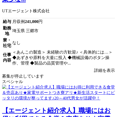
UTエージェント株式会社
給与
月収例
241,000
円
勤務
埼玉県 三郷市
地
寮・
なし
社宅
＜あんこの製造＞ 未経験の方歓迎♪ ＜具体的には…＞
仕事
◆あずきや原料を大釜に投入 ◆機械設備のボタン操
内容
作、管理 ◆製品の品質管理や...
詳細を表示
募集が停止しています
スペシャル
【エージェント紹介求人】職場にはお