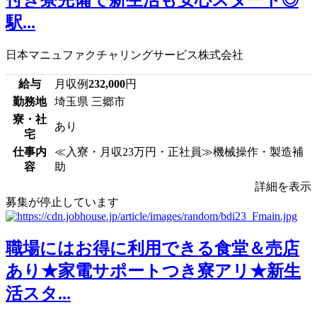
付き寮完備で新生活も安心スタート◎
駅...
日本マニュファクチャリングサービス株式会社
給与
月収例
232,000
円
勤務地
埼玉県 三郷市
寮・社
あり
宅
仕事内
≪入寮・月収23万円・正社員≫機械操作・製造補
容
助
詳細を表示
募集が停止しています
職場にはお得に利用できる食堂＆売店
あり★家電サポートつき寮アリ★新生
活スタ...