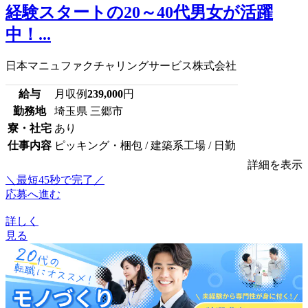
経験スタートの20～40代男女が活躍
中！...
日本マニュファクチャリングサービス株式会社
給与
月収例
239,000
円
勤務地
埼玉県 三郷市
寮・社宅
あり
仕事内容
ピッキング・梱包 / 建築系工場 / 日勤
詳細を表示
＼最短45秒で完了／
応募へ進む
詳しく
見る