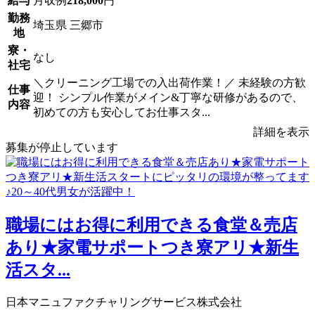
給与
月収例
218,000
円
勤務
埼玉県 三郷市
地
寮・
なし
社宅
＼クリーニング工場での入出荷作業！／ 未経験の方歓
仕事
迎！ シンプル作業がメイン&丁寧な研修があるので、
内容
初めての方も安心してお仕事スタ...
詳細を表示
募集が停止しています
職場にはお得に利用できる食堂＆売店
あり★家電サポートつき寮アリ★新生
活スタ...
日本マニュファクチャリングサービス株式会社