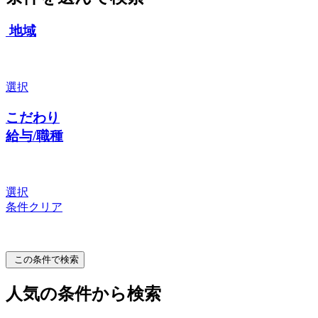
地域
選択
こだわり
給与/職種
選択
条件クリア
この条件で検索
人気の条件から検索