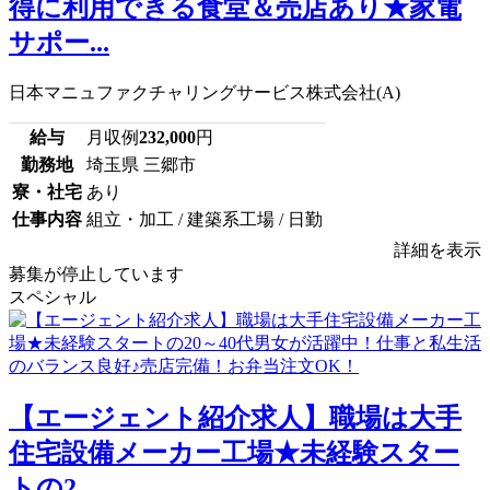
得に利用できる食堂＆売店あり★家電
サポー...
日本マニュファクチャリングサービス株式会社(A)
給与
月収例
232,000
円
勤務地
埼玉県 三郷市
寮・社宅
あり
仕事内容
組立・加工 / 建築系工場 / 日勤
詳細を表示
募集が停止しています
スペシャル
【エージェント紹介求人】職場は大手
住宅設備メーカー工場★未経験スター
トの2...