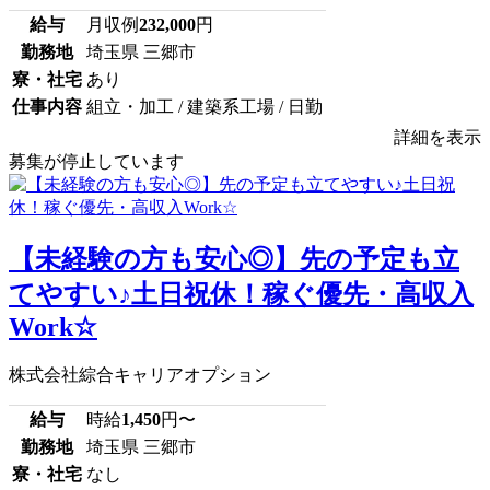
給与
月収例
232,000
円
勤務地
埼玉県 三郷市
寮・社宅
あり
仕事内容
組立・加工 / 建築系工場 / 日勤
詳細を表示
募集が停止しています
【未経験の方も安心◎】先の予定も立
てやすい♪土日祝休！稼ぐ優先・高収入
Work☆
株式会社綜合キャリアオプション
給与
時給
1,450
円〜
勤務地
埼玉県 三郷市
寮・社宅
なし