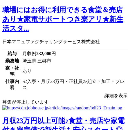
職場にはお得に利用できる食堂＆売店
あり★家電サポートつき寮アリ★新生
活スタ...
日本マニュファクチャリングサービス株式会社
給与
月収例
232,000
円
勤務地
埼玉県 三郷市
寮・社
あり
宅
仕事内
≪入寮・月収23万円・正社員≫組立・加工・プレ
容
ス
詳細を表示
募集が停止しています
月収23万円以上可能♪食堂・売店や家電