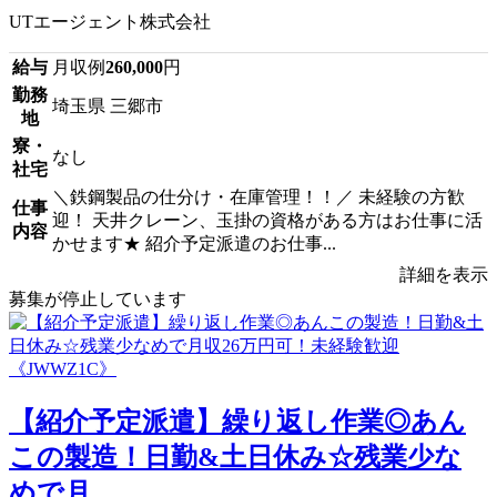
UTエージェント株式会社
給与
月収例
260,000
円
勤務
埼玉県 三郷市
地
寮・
なし
社宅
＼鉄鋼製品の仕分け・在庫管理！！／ 未経験の方歓
仕事
迎！ 天井クレーン、玉掛の資格がある方はお仕事に活
内容
かせます★ 紹介予定派遣のお仕事...
詳細を表示
募集が停止しています
【紹介予定派遣】繰り返し作業◎あん
この製造！日勤&土日休み☆残業少な
めで月...