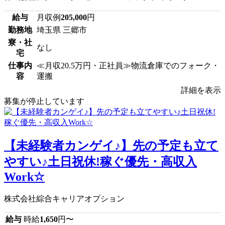
給与
月収例
205,000
円
勤務地
埼玉県 三郷市
寮・社
なし
宅
仕事内
≪月収20.5万円・正社員≫物流倉庫でのフォーク・
容
運搬
詳細を表示
募集が停止しています
【未経験者カンゲイ♪】先の予定も立て
やすい♪土日祝休!稼ぐ優先・高収入
Work☆
株式会社綜合キャリアオプション
給与
時給
1,650
円〜