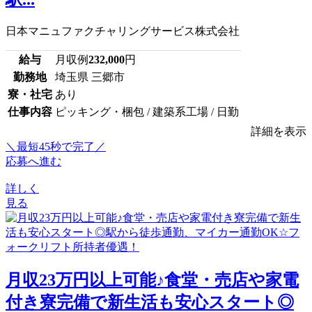
日本マニュファクチャリングサービス株式会社
給与
月収例
232,000
円
勤務地
埼玉県 三郷市
寮・社宅
あり
仕事内容
ピッキング・梱包 / 建築系工場 / 日勤
詳細を表示
＼最短45秒で完了／
応募へ進む
詳しく
見る
月収23万円以上可能♪食堂・売店や家電
付き寮完備で新生活も安心スタート◎