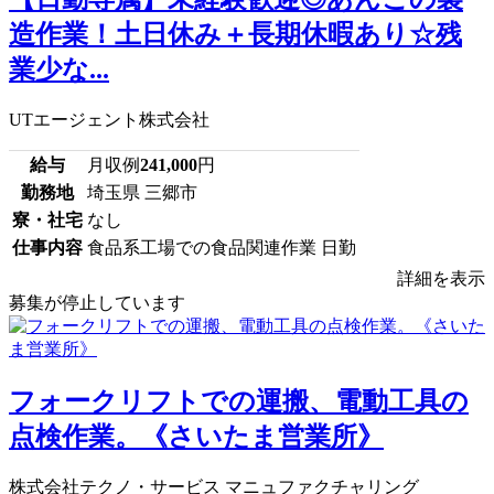
造作業！土日休み＋長期休暇あり☆残
業少な...
UTエージェント株式会社
給与
月収例
241,000
円
勤務地
埼玉県 三郷市
寮・社宅
なし
仕事内容
食品系工場での食品関連作業 日勤
詳細を表示
募集が停止しています
フォークリフトでの運搬、電動工具の
点検作業。《さいたま営業所》
株式会社テクノ・サービス マニュファクチャリング