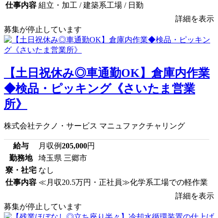
仕事内容
組立・加工 / 建築系工場 / 日勤
詳細を表示
募集が停止しています
【土日祝休み◎車通勤OK】倉庫内作業
◆検品・ピッキング《さいたま営業
所》
株式会社テクノ・サービス マニュファクチャリング
給与
月収例
205,000
円
勤務地
埼玉県 三郷市
寮・社宅
なし
仕事内容
≪月収20.5万円・正社員≫化学系工場での軽作業
詳細を表示
募集が停止しています