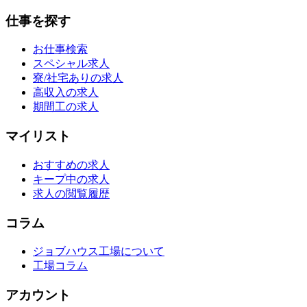
仕事を探す
お仕事検索
スペシャル求人
寮/社宅ありの求人
高収入の求人
期間工の求人
マイリスト
おすすめの求人
キープ中の求人
求人の閲覧履歴
コラム
ジョブハウス工場について
工場コラム
アカウント