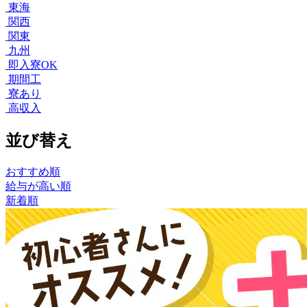
東海
関西
関東
九州
即入寮OK
期間工
寮あり
高収入
並び替え
おすすめ順
給与が高い順
新着順