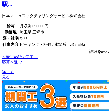
駅...
日本マニュファクチャリングサービス株式会社
給与
月収例
232,000
円
勤務地
埼玉県 三郷市
寮・社宅
あり
仕事内容
ピッキング・梱包 / 建築系工場 / 日勤
詳細を表示
＼最短45秒で完了／
応募へ進む
詳しく
見る