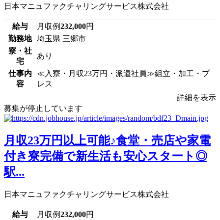
日本マニュファクチャリングサービス株式会社
給与
月収例
232,000
円
勤務地
埼玉県 三郷市
寮・社
あり
宅
仕事内
≪入寮・月収23万円・派遣社員≫組立・加工・プ
容
レス
詳細を表示
募集が停止しています
月収23万円以上可能♪食堂・売店や家電
付き寮完備で新生活も安心スタート◎
駅...
日本マニュファクチャリングサービス株式会社
給与
月収例
232,000
円