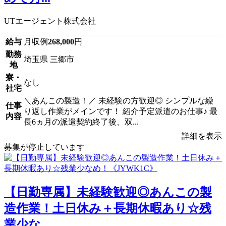
UTエージェント株式会社
給与
月収例
268,000
円
勤務
埼玉県 三郷市
地
寮・
なし
社宅
＼あんこの製造！／ 未経験の方歓迎◎ シンプルな繰
仕事
り返し作業がメインです！ 紹介予定派遣のお仕事♪ 最
内容
長6ヵ月の派遣契約終了後、双...
詳細を表示
募集が停止しています
【日勤専属】未経験歓迎◎あんこの製
造作業！土日休み＋長期休暇あり☆残
業少な...