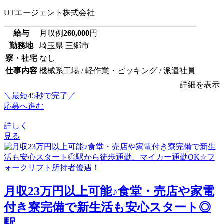
UTエージェント株式会社
給与
月収例
260,000
円
勤務地
埼玉県 三郷市
寮・社宅
なし
仕事内容
機械系工場 / 軽作業・ピッキング / 派遣社員
詳細を表示
＼最短45秒で完了／
応募へ進む
詳しく
見る
月収23万円以上可能♪食堂・売店や家電
付き寮完備で新生活も安心スタート◎
駅...