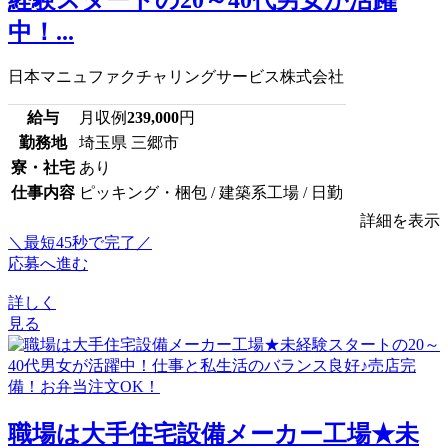
中！...
日本マニュファクチャリングサービス株式会社
給与
月収例
239,000
円
勤務地
埼玉県 三郷市
寮・社宅
あり
仕事内容
ピッキング・梱包 / 建築系工場 / 日勤
詳細を表示
＼最短45秒で完了／
応募へ進む
詳しく
見る
職場は大手住宅設備メーカー工場★未