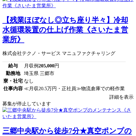
【残業ほぼなし◎立ち座り半々】冷却
水循環装置の仕上げ作業《さいたま営
業所》
株式会社テクノ・サービス マニュファクチャリング
給与
月収例
205,000
円
勤務地
埼玉県 三郷市
寮・社宅
なし
仕事内容
≪月収20.5万円・正社員≫物流倉庫での軽作業
詳細を表示
募集が停止しています
三郷中央駅から徒歩7分★真空ポンプの