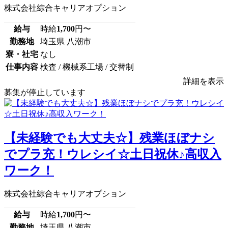
株式会社綜合キャリアオプション
給与
時給
1,700
円〜
勤務地
埼玉県 八潮市
寮・社宅
なし
仕事内容
検査 / 機械系工場 / 交替制
詳細を表示
募集が停止しています
【未経験でも大丈夫☆】残業ほぼナシ
でプラ充！ウレシイ☆土日祝休♪高収入
ワーク！
株式会社綜合キャリアオプション
給与
時給
1,700
円〜
勤務地
埼玉県 八潮市