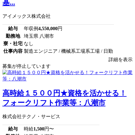
基...
アイメックス株式会社
給与
年収例
4,550,000
円
勤務地
埼玉県 八潮市
寮・社宅
なし
仕事内容
製造エンジニア / 機械系工場系工場 / 日勤
詳細を表示
募集が停止しています
高時給１５００円★資格を活かせる！
フォークリフト作業等：八潮市
株式会社テクノ・サービス
給与
時給
1,500
円〜