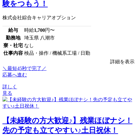
験をつもう！
株式会社綜合キャリアオプション
給与
時給
1,700
円〜
勤務地
埼玉県 八潮市
寮・社宅
なし
仕事内容
検品・操作 / 機械系工場 / 日勤
詳細を表示
＼最短45秒で完了／
応募へ進む
詳しく
見る
【未経験の方大歓迎♪】残業ほぼナシ！
先の予定も立てやすい♪土日祝休！