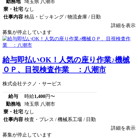
勤務地
埼玉県 八潮市
寮・社宅
なし
仕事内容
検品・ピッキング / 物流倉庫 / 日勤
詳細を表示
募集が停止しています
給与即払いOK！人気の座り作業♪機械
ＯＰ、目視検査作業 ：八潮市
株式会社テクノ・サービス
給与
時給
1,400
円〜
勤務地
埼玉県 八潮市
寮・社宅
なし
仕事内容
検査・プレス / 機械系工場 / 日勤
詳細を表示
募集が停止しています