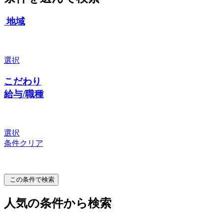
地域
選択
こだわり
給与/職種
選択
条件クリア
この条件で検索
人気の条件から検索