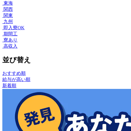
東海
関西
関東
九州
即入寮OK
期間工
寮あり
高収入
並び替え
おすすめ順
給与が高い順
新着順