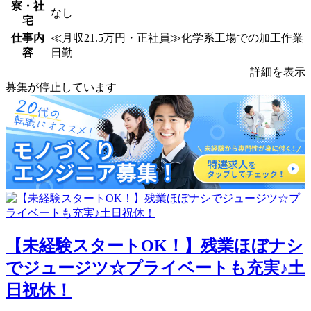
寮・社
なし
宅
仕事内
≪月収21.5万円・正社員≫化学系工場での加工作業
容
日勤
詳細を表示
募集が停止しています
【未経験スタートOK！】残業ほぼナシ
でジュージツ☆プライベートも充実♪土
日祝休！