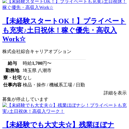
【未経験スタートOK！】プライベート
も充実♪土日祝休！稼ぐ優先・高収入
Work☆
株式会社綜合キャリアオプション
給与
時給
1,700
円〜
勤務地
埼玉県 八潮市
寮・社宅
なし
仕事内容
検品・操作 / 機械系工場 / 日勤
詳細を表示
募集が停止しています
【未経験でも大丈夫☆】残業ほぼナ