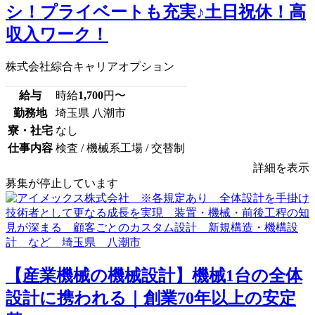
シ！プライベートも充実♪土日祝休！高
収入ワーク！
株式会社綜合キャリアオプション
給与
時給
1,700
円〜
勤務地
埼玉県 八潮市
寮・社宅
なし
仕事内容
検査 / 機械系工場 / 交替制
詳細を表示
募集が停止しています
【産業機械の機械設計】機械1台の全体
設計に携われる｜創業70年以上の安定