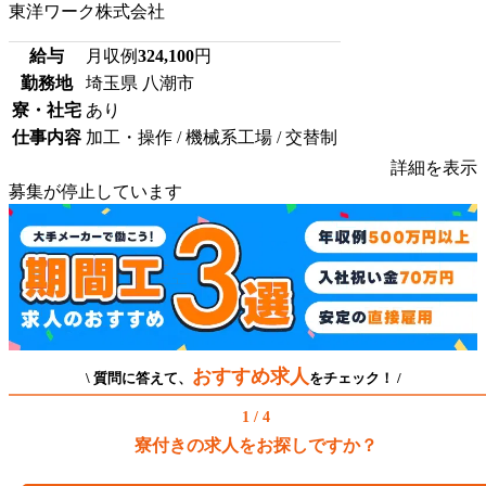
東洋ワーク株式会社
給与
月収例
324,100
円
勤務地
埼玉県 八潮市
寮・社宅
あり
仕事内容
加工・操作 / 機械系工場 / 交替制
詳細を表示
募集が停止しています
おすすめ求人
\ 質問に答えて、
をチェック！ /
1 / 4
寮付きの求人をお探しですか？