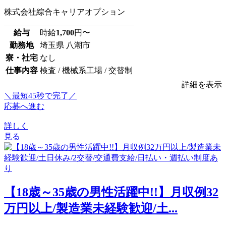
株式会社綜合キャリアオプション
給与
時給
1,700
円〜
勤務地
埼玉県 八潮市
寮・社宅
なし
仕事内容
検査 / 機械系工場 / 交替制
詳細を表示
＼最短45秒で完了／
応募へ進む
詳しく
見る
【18歳～35歳の男性活躍中!!】月収例32
万円以上/製造業未経験歓迎/土...