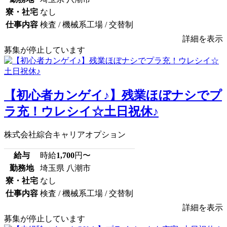
寮・社宅
なし
仕事内容
検査 / 機械系工場 / 交替制
詳細を表示
募集が停止しています
【初心者カンゲイ♪】残業ほぼナシでプ
ラ充！ウレシイ☆土日祝休♪
株式会社綜合キャリアオプション
給与
時給
1,700
円〜
勤務地
埼玉県 八潮市
寮・社宅
なし
仕事内容
検査 / 機械系工場 / 交替制
詳細を表示
募集が停止しています