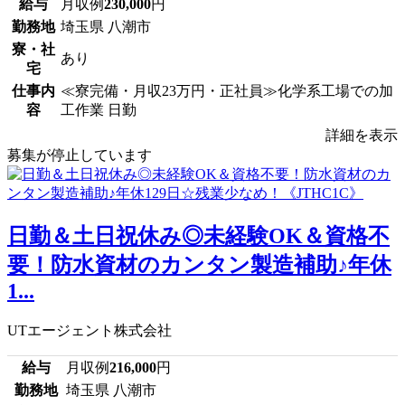
給与
月収例
230,000
円
勤務地
埼玉県 八潮市
寮・社
あり
宅
仕事内
≪寮完備・月収23万円・正社員≫化学系工場での加
容
工作業 日勤
詳細を表示
募集が停止しています
日勤＆土日祝休み◎未経験OK＆資格不
要！防水資材のカンタン製造補助♪年休
1...
UTエージェント株式会社
給与
月収例
216,000
円
勤務地
埼玉県 八潮市