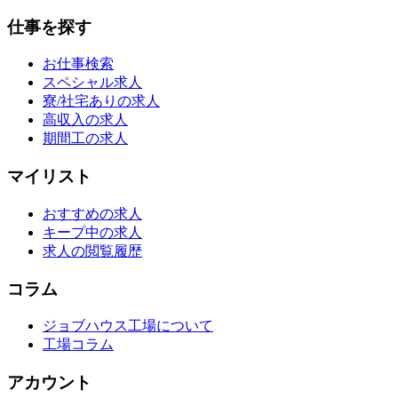
仕事を探す
お仕事検索
スペシャル求人
寮/社宅ありの求人
高収入の求人
期間工の求人
マイリスト
おすすめの求人
キープ中の求人
求人の閲覧履歴
コラム
ジョブハウス工場について
工場コラム
アカウント