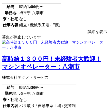
給与
時給
1,400
円〜
勤務地
埼玉県 八潮市
寮・社宅
なし
仕事内容
組立 / 機械系工場 / 日勤
詳細を表示
募集が停止しています
高時給１３００円！未経験者大歓迎！
マシンオペレーター：八潮市
株式会社テクノ・サービス
給与
時給
1,300
円〜
勤務地
埼玉県 八潮市
寮・社宅
なし
仕事内容
バリ取り / 自動車系工場 / 交替制