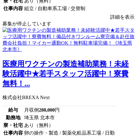
寮・社宅
あり（無料）
仕事内容
組立 / 自動車系工場 / 交替制
詳細を表示
募集が停止しています
医療用ワクチンの製造補助業務！未経
験活躍中★若手スタッフ活躍中！寮費
無料！...
株式会社BREXA Next
給与
月収例
280,000
円
勤務地
埼玉県 北本市
寮・社宅
あり（無料）
仕事内容
卵の操作・製造 / 製薬化粧品系工場 / 日勤