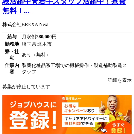
験活躍中★若手スタッフ活躍中！寮費
無料！...
株式会社BREXA Next
給与
月収例
280,000
円
勤務地
埼玉県 北本市
寮・社
あり（無料）
宅
仕事内
製薬化粧品系工場での機械操作・製造補助製造ス
容
タッフ
詳細を表示
募集が停止しています