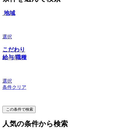
地域
選択
こだわり
給与/職種
選択
条件クリア
この条件で検索
人気の条件から検索