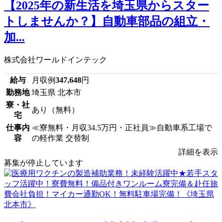
【2025年の新生活を埼玉県からスター
トしませんか？】自動車部品の組立・
加...
株式会社ワールドインテック
給与
月収例
347,648
円
勤務地
埼玉県 北本市
寮・社
あり（無料）
宅
仕事内
≪寮無料・月収34.5万円・正社員≫自動車系工場で
容
の軽作業 交替制
詳細を表示
募集が停止しています