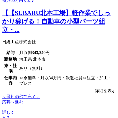
【【SUBARU北本工場】軽作業でしっ
かり稼げる！自動車の小型パーツ組
立・...
日総工産株式会社
給与
月収例
343,240
円
勤務地
埼玉県 北本市
寮・社
あり（無料）
宅
仕事内
≪寮無料・月収34万円・派遣社員≫組立・加工・
容
プレス
詳細を表示
＼最短45秒で完了／
応募へ進む
詳しく
見る