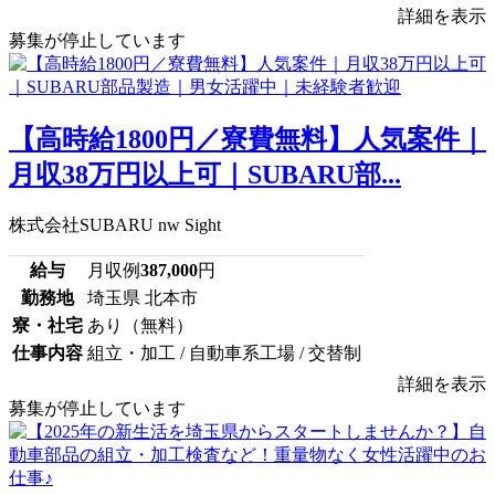
詳細を表示
募集が停止しています
【高時給1800円／寮費無料】人気案件｜
月収38万円以上可｜SUBARU部...
株式会社SUBARU nw Sight
給与
月収例
387,000
円
勤務地
埼玉県 北本市
寮・社宅
あり（無料）
仕事内容
組立・加工 / 自動車系工場 / 交替制
詳細を表示
募集が停止しています