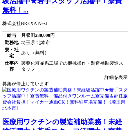
験活躍中★若手スタッフ活躍中！寮費
無料！...
株式会社BREXA Next
給与
月収例
280,000
円
勤務地
埼玉県 北本市
寮・社
あり（無料）
宅
仕事内
製薬化粧品系工場での機械操作・製造補助製造ス
容
タッフ
詳細を表示
募集が停止しています
医療用ワクチンの製造補助業務！未経