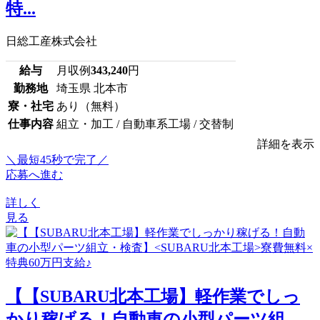
特...
日総工産株式会社
給与
月収例
343,240
円
勤務地
埼玉県 北本市
寮・社宅
あり（無料）
仕事内容
組立・加工 / 自動車系工場 / 交替制
詳細を表示
＼最短45秒で完了／
応募へ進む
詳しく
見る
【【SUBARU北本工場】軽作業でしっ
かり稼げる！自動車の小型パーツ組