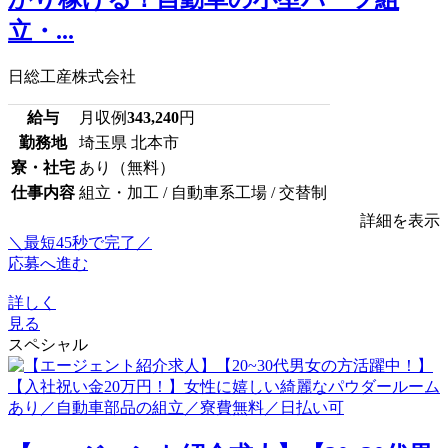
立・...
日総工産株式会社
給与
月収例
343,240
円
勤務地
埼玉県 北本市
寮・社宅
あり（無料）
仕事内容
組立・加工 / 自動車系工場 / 交替制
詳細を表示
＼最短45秒で完了／
応募へ進む
詳しく
見る
スペシャル