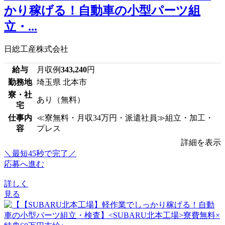
かり稼げる！自動車の小型パーツ組
立・...
日総工産株式会社
給与
月収例
343,240
円
勤務地
埼玉県 北本市
寮・社
あり（無料）
宅
仕事内
≪寮無料・月収34万円・派遣社員≫組立・加工・
容
プレス
詳細を表示
＼最短45秒で完了／
応募へ進む
詳しく
見る