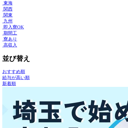
東海
関西
関東
九州
即入寮OK
期間工
寮あり
高収入
並び替え
おすすめ順
給与が高い順
新着順