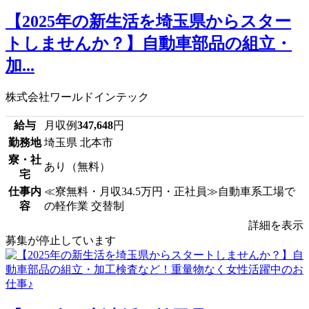
【2025年の新生活を埼玉県からスター
トしませんか？】自動車部品の組立・
加...
株式会社ワールドインテック
給与
月収例
347,648
円
勤務地
埼玉県 北本市
寮・社
あり（無料）
宅
仕事内
≪寮無料・月収34.5万円・正社員≫自動車系工場で
容
の軽作業 交替制
詳細を表示
募集が停止しています