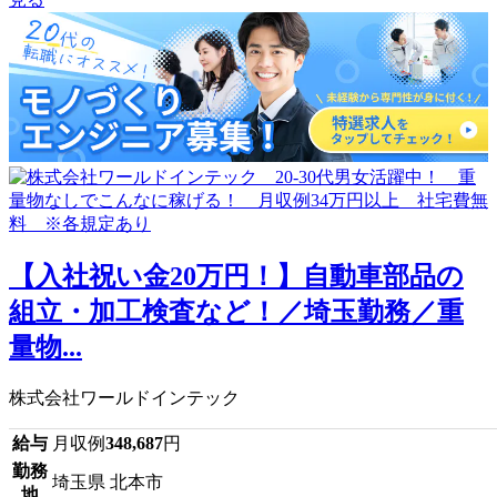
【入社祝い金20万円！】自動車部品の
組立・加工検査など！／埼玉勤務／重
量物...
株式会社ワールドインテック
給与
月収例
348,687
円
勤務
埼玉県 北本市
地