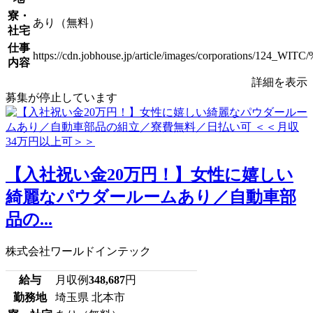
寮・
あり（無料）
社宅
仕事
https://cdn.jobhouse.jp/article/images/corpora
内容
詳細を表示
募集が停止しています
【入社祝い金20万円！】女性に嬉しい
綺麗なパウダールームあり／自動車部
品の...
株式会社ワールドインテック
給与
月収例
348,687
円
勤務地
埼玉県 北本市