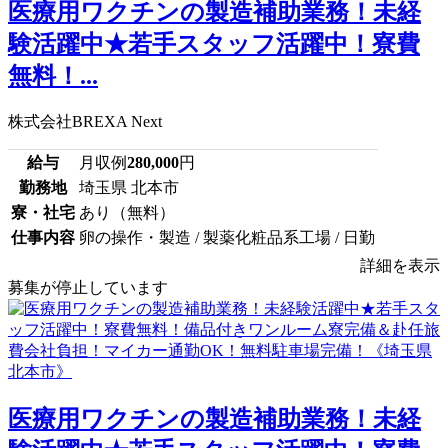
医療用ワクチンの製造補助業務！未経
験活躍中★若手スタッフ活躍中！寮費
無料！...
株式会社BREXA Next
給与
月収例
280,000
円
勤務地
埼玉県 北本市
寮・社宅
あり（無料）
仕事内容
卵の操作・製造 / 製薬化粧品系工場 / 日勤
詳細を表示
募集が停止しています
医療用ワクチンの製造補助業務！未経