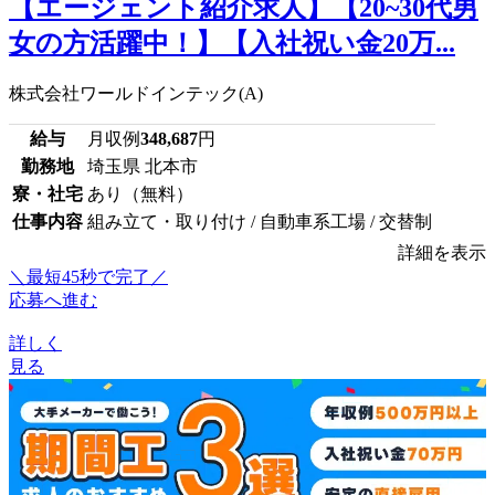
【エージェント紹介求人】【20~30代男
女の方活躍中！】【入社祝い金20万...
株式会社ワールドインテック(A)
給与
月収例
348,687
円
勤務地
埼玉県 北本市
寮・社宅
あり（無料）
仕事内容
組み立て・取り付け / 自動車系工場 / 交替制
詳細を表示
＼最短45秒で完了／
応募へ進む
詳しく
見る