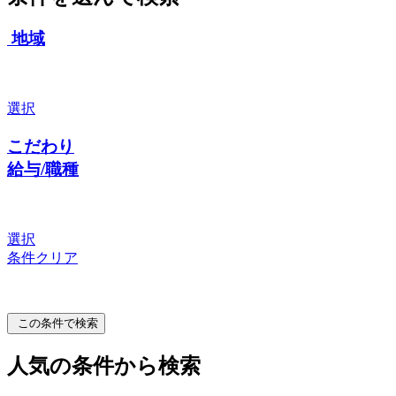
地域
選択
こだわり
給与/職種
選択
条件クリア
この条件で検索
人気の条件から検索