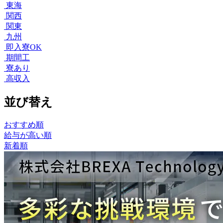
東海
関西
関東
九州
即入寮OK
期間工
寮あり
高収入
並び替え
おすすめ順
給与が高い順
新着順