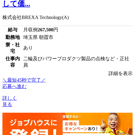
して価...
株式会社BREXA Technology(A)
給与
月収例
267,500
円
勤務地
埼玉県 朝霞市
寮・社
あり
宅
仕事内
二輪及びパワープロダクツ製品の点検など・正社
容
員
詳細を表示
＼最短45秒で完了／
応募へ進む
詳しく
見る