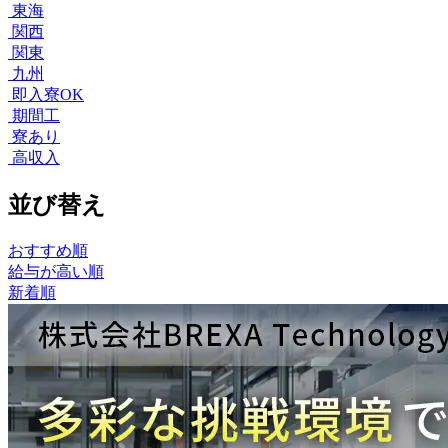
東海
関西
関東
九州
即入寮OK
期間工
寮あり
高収入
並び替え
おすすめ順
給与が高い順
新着順