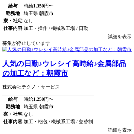
給与
時給
1,350
円〜
勤務地
埼玉県 朝霞市
寮・社宅
なし
仕事内容
加工・操作 / 機械系工場 / 日勤
詳細を表示
募集が停止しています
人気の日勤♪ウレシイ高時給♪金属部品
の加工など：朝霞市
株式会社テクノ・サービス
給与
時給
1,250
円〜
勤務地
埼玉県 朝霞市
寮・社宅
なし
仕事内容
加工・梱包 / 機械系工場 / 交替制
詳細を表示