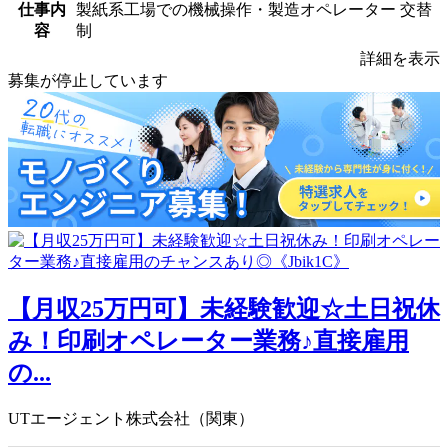
仕事内
製紙系工場での機械操作・製造オペレーター 交替
容
制
詳細を表示
募集が停止しています
【月収25万円可】未経験歓迎☆土日祝休
み！印刷オペレーター業務♪直接雇用
の...
UTエージェント株式会社（関東）