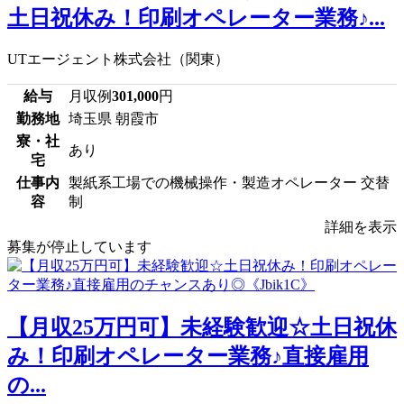
土日祝休み！印刷オペレーター業務♪...
UTエージェント株式会社（関東）
給与
月収例
301,000
円
勤務地
埼玉県 朝霞市
寮・社
あり
宅
仕事内
製紙系工場での機械操作・製造オペレーター 交替
容
制
詳細を表示
募集が停止しています
【月収25万円可】未経験歓迎☆土日祝休
み！印刷オペレーター業務♪直接雇用
の...