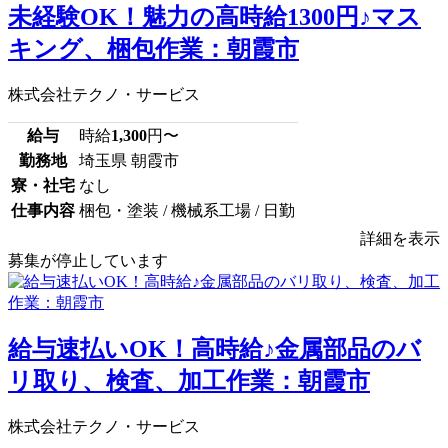
未経験OK！魅力の高時給1300円♪マス
キング、梱包作業：朝霞市
株式会社テクノ・サービス
給与
時給
1,300
円〜
勤務地
埼玉県 朝霞市
寮・社宅
なし
仕事内容
梱包・塗装 / 機械系工場 / 日勤
詳細を表示
募集が停止しています
給与速払いOK！高時給♪金属部品のバ
リ取り、検査、加工作業：朝霞市
株式会社テクノ・サービス