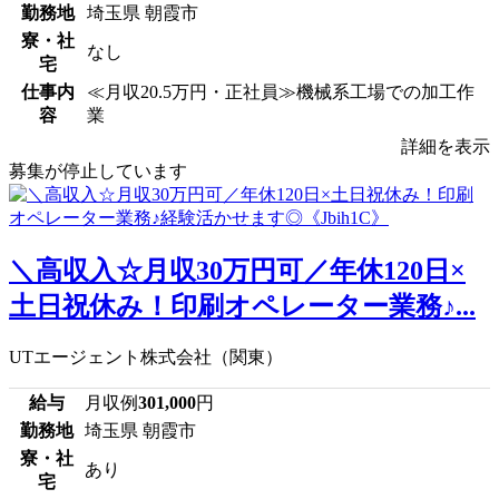
勤務地
埼玉県 朝霞市
寮・社
なし
宅
仕事内
≪月収20.5万円・正社員≫機械系工場での加工作
容
業
詳細を表示
募集が停止しています
＼高収入☆月収30万円可／年休120日×
土日祝休み！印刷オペレーター業務♪...
UTエージェント株式会社（関東）
給与
月収例
301,000
円
勤務地
埼玉県 朝霞市
寮・社
あり
宅