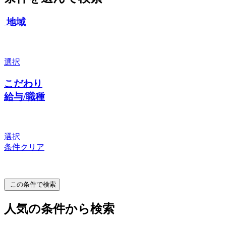
地域
選択
こだわり
給与/職種
選択
条件クリア
この条件で検索
人気の条件から検索