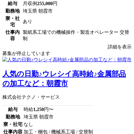
給与
月収例
255,000
円
勤務地
埼玉県 朝霞市
寮・社
あり
宅
仕事内
製紙系工場での機械操作・製造オペレーター 交替
容
制
詳細を表示
募集が停止しています
人気の日勤♪ウレシイ高時給♪金属部品
の加工など：朝霞市
株式会社テクノ・サービス
給与
時給
1,250
円〜
勤務地
埼玉県 朝霞市
寮・社宅
なし
仕事内容
加工・梱包 / 機械系工場 / 交替制