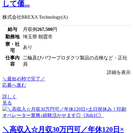
して価...
株式会社BREXA Technology(A)
給与
月収例
267,500
円
勤務地
埼玉県 朝霞市
寮・社
あり
宅
仕事内
二輪及びパワープロダクツ製品の点検など・正社
容
員
詳細を表示
＼最短45秒で完了／
応募へ進む
詳しく
見る
＼高収入☆月収30万円可／年休120日×