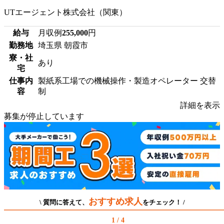
UTエージェント株式会社（関東）
給与
月収例
255,000
円
勤務地
埼玉県 朝霞市
寮・社
あり
宅
仕事内
製紙系工場での機械操作・製造オペレーター 交替
容
制
詳細を表示
募集が停止しています
おすすめ求人
\ 質問に答えて、
をチェック！ /
1 / 4