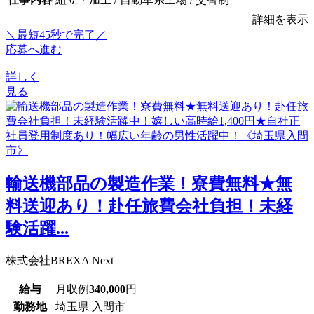
詳細を表示
＼最短45秒で完了／
応募へ進む
詳しく
見る
輸送機部品の製造作業！寮費無料★無
料送迎あり！赴任旅費会社負担！未経
験活躍...
株式会社BREXA Next
給与
月収例
340,000
円
勤務地
埼玉県 入間市