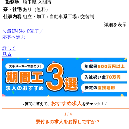
勤務地
埼玉県 入間市
寮・社宅
あり（無料）
仕事内容
組立・加工 / 自動車系工場 / 交替制
詳細を表示
＼最短45秒で完了／
応募へ進む
詳しく
見る
おすすめ求人
\ 質問に答えて、
をチェック！ /
1 / 4
寮付きの求人をお探しですか？