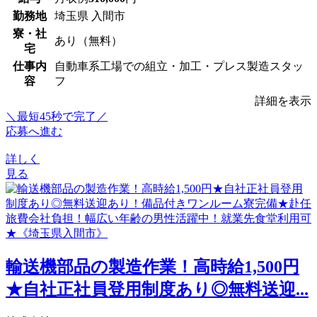
勤務地
埼玉県 入間市
寮・社
あり（無料）
宅
仕事内
自動車系工場での組立・加工・プレス製造スタッ
容
フ
詳細を表示
＼最短45秒で完了／
応募へ進む
詳しく
見る
輸送機部品の製造作業！高時給1,500円
★自社正社員登用制度あり◎無料送迎...