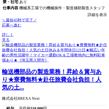
寮・社宅
あり
仕事内容
機械系工場での機械操作・製造補助製造スタッフ
詳細を表示
＼最短45秒で完了／
応募へ進む
詳しく
見る
輸送機部品の製造業務！昇給＆賞与あ
り★寮費無料★赴任旅費会社負担！人
気の土...
株式会社BREXA Next
給与
月収例
310,000
円