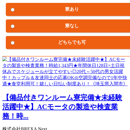
寮あり
寮なし
どちらでも可
【備品付きワンルーム寮完備★未経験
活躍中★】ACモータの製造や検査業
務！時...
株式会社BREXA Next