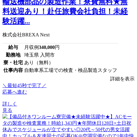
輸送機部品の製造作業！寮費無料★無
料送迎あり！赴任旅費会社負担！未経
験活躍...
株式会社BREXA Next
給与
月収例
340,000
円
勤務地
埼玉県 入間市
寮・社宅
あり（無料）
仕事内容
自動車系工場での検査・検品製造スタッフ
詳細を表示
＼最短45秒で完了／
応募へ進む
詳しく
見る