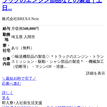
ラックのエンジン部品などの製造｜土
日...
株式会社BREXA Next
給与
月収例
340,000
円
勤務
埼玉県 入間市
地
寮・
あり（無料）
社宅
◇輸送機部品の製造◇ ＊トラックのエンジン・トラン
仕事
スミッション・駆動・シャシ部品の製造＊ ・機械加工
内容
（切断等） ・マシンOP ・溶接...
詳細を表示
＼最短45秒で完了／
応募へ進む
詳しく
見る
即入寮+入社前生活支援