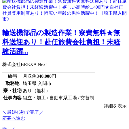
輸送機部品の製造作業！寮費無料★無
料送迎あり！赴任旅費会社負担！未経
験活躍...
株式会社BREXA Next
給与
月収例
340,000
円
勤務地
埼玉県 入間市
寮・社宅
あり（無料）
仕事内容
組立・加工 / 自動車系工場 / 交替制
詳細を表示
＼最短45秒で完了／
応募へ進む