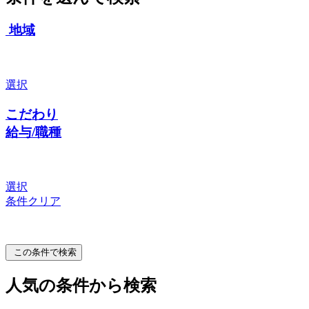
地域
選択
こだわり
給与/職種
選択
条件クリア
この条件で検索
人気の条件から検索