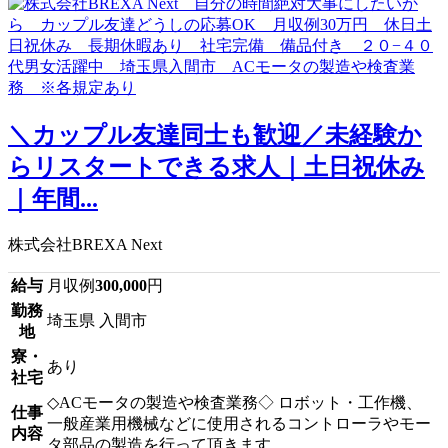
＼カップル友達同士も歓迎／未経験か
らリスタートできる求人｜土日祝休み
｜年間...
株式会社BREXA Next
給与
月収例
300,000
円
勤務
埼玉県 入間市
地
寮・
あり
社宅
◇ACモータの製造や検査業務◇ ロボット・工作機、
仕事
一般産業用機械などに使用されるコントローラやモー
内容
タ部品の製造を行って頂きます。 ...