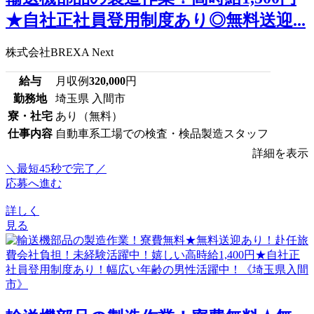
★自社正社員登用制度あり◎無料送迎...
株式会社BREXA Next
給与
月収例
320,000
円
勤務地
埼玉県 入間市
寮・社宅
あり（無料）
仕事内容
自動車系工場での検査・検品製造スタッフ
詳細を表示
＼最短45秒で完了／
応募へ進む
詳しく
見る