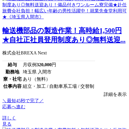
輸送機部品の製造作業！高時給1,500円
★自社正社員登用制度あり◎無料送迎...
株式会社BREXA Next
給与
月収例
320,000
円
勤務地
埼玉県 入間市
寮・社宅
あり（無料）
仕事内容
組立・加工 / 自動車系工場 / 交替制
詳細を表示
＼最短45秒で完了／
応募へ進む
詳しく
見る