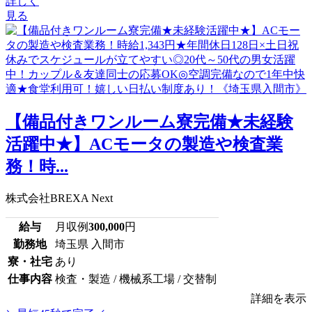
詳しく
見る
【備品付きワンルーム寮完備★未経験
活躍中★】ACモータの製造や検査業
務！時...
株式会社BREXA Next
給与
月収例
300,000
円
勤務地
埼玉県 入間市
寮・社宅
あり
仕事内容
検査・製造 / 機械系工場 / 交替制
詳細を表示