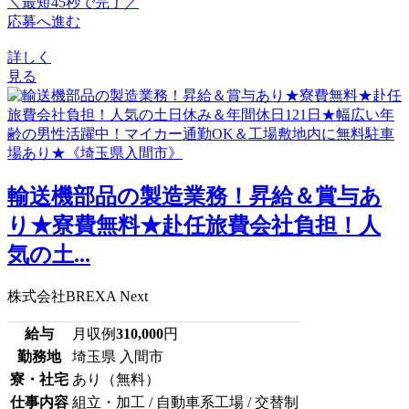
＼最短45秒で完了／
応募へ進む
詳しく
見る
輸送機部品の製造業務！昇給＆賞与あ
り★寮費無料★赴任旅費会社負担！人
気の土...
株式会社BREXA Next
給与
月収例
310,000
円
勤務地
埼玉県 入間市
寮・社宅
あり（無料）
仕事内容
組立・加工 / 自動車系工場 / 交替制