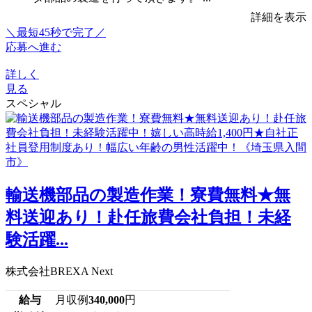
詳細を表示
＼最短45秒で完了／
応募へ進む
詳しく
見る
スペシャル
輸送機部品の製造作業！寮費無料★無
料送迎あり！赴任旅費会社負担！未経
験活躍...
株式会社BREXA Next
給与
月収例
340,000
円