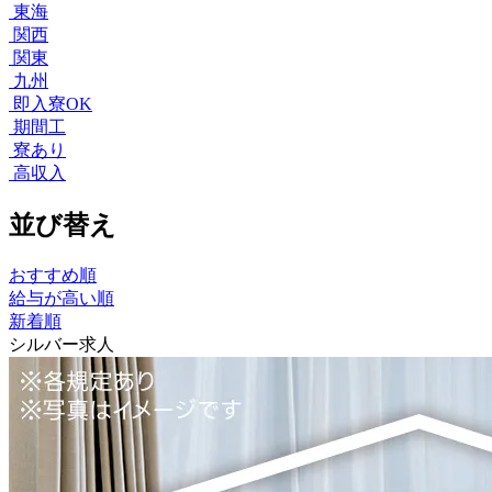
東海
関西
関東
九州
即入寮OK
期間工
寮あり
高収入
並び替え
おすすめ順
給与が高い順
新着順
シルバー求人