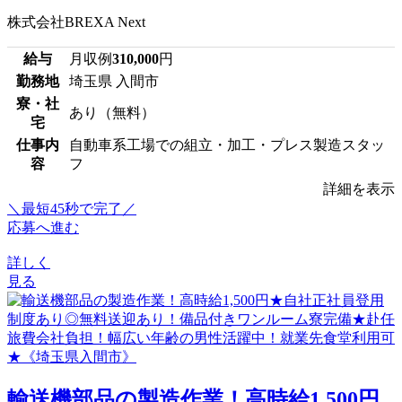
株式会社BREXA Next
給与
月収例
310,000
円
勤務地
埼玉県 入間市
寮・社
あり（無料）
宅
仕事内
自動車系工場での組立・加工・プレス製造スタッ
容
フ
詳細を表示
＼最短45秒で完了／
応募へ進む
詳しく
見る
輸送機部品の製造作業！高時給1,500円