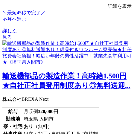
詳細を表示
＼最短45秒で完了／
応募へ進む
詳しく
見る
輸送機部品の製造作業！高時給1,500円
★自社正社員登用制度あり◎無料送迎...
株式会社BREXA Next
給与
月収例
320,000
円
勤務地
埼玉県 入間市
寮・社宅
あり（無料）
仕事内容
組立・加工 / 自動車系工場 / 交替制