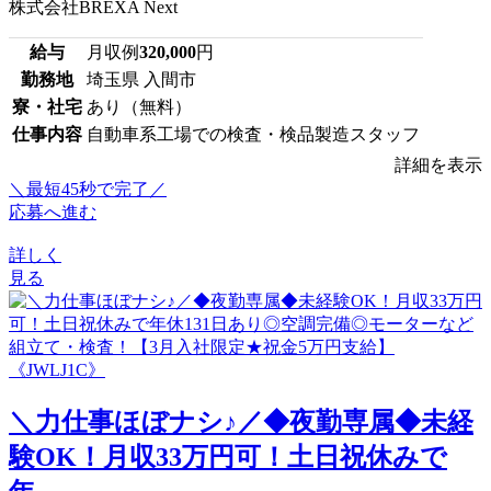
株式会社BREXA Next
給与
月収例
320,000
円
勤務地
埼玉県 入間市
寮・社宅
あり（無料）
仕事内容
自動車系工場での検査・検品製造スタッフ
詳細を表示
＼最短45秒で完了／
応募へ進む
詳しく
見る
＼力仕事ほぼナシ♪／◆夜勤専属◆未経
験OK！月収33万円可！土日祝休みで