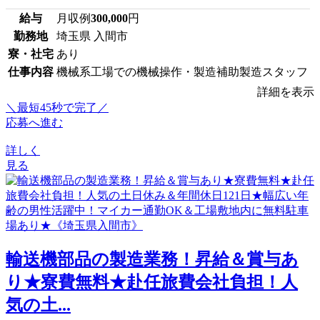
給与
月収例
300,000
円
勤務地
埼玉県 入間市
寮・社宅
あり
仕事内容
機械系工場での機械操作・製造補助製造スタッフ
詳細を表示
＼最短45秒で完了／
応募へ進む
詳しく
見る
輸送機部品の製造業務！昇給＆賞与あ
り★寮費無料★赴任旅費会社負担！人
気の土...