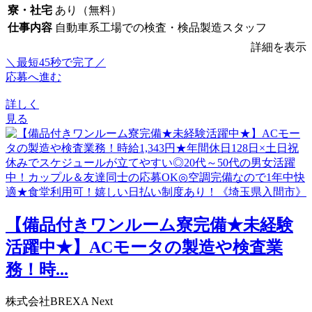
寮・社宅
あり（無料）
仕事内容
自動車系工場での検査・検品製造スタッフ
詳細を表示
＼最短45秒で完了／
応募へ進む
詳しく
見る
【備品付きワンルーム寮完備★未経験
活躍中★】ACモータの製造や検査業
務！時...
株式会社BREXA Next