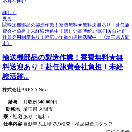
応募へ進む
詳しく
見る
輸送機部品の製造作業！寮費無料★無
料送迎あり！赴任旅費会社負担！未経
験活躍...
株式会社BREXA Next
給与
月収例
340,000
円
勤務地
埼玉県 入間市
寮・社宅
あり（無料）
仕事内容
自動車系工場での検査・検品製造スタッフ