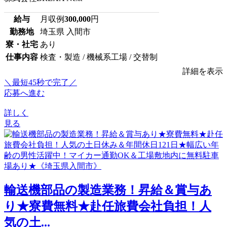
給与
月収例
300,000
円
勤務地
埼玉県 入間市
寮・社宅
あり
仕事内容
検査・製造 / 機械系工場 / 交替制
詳細を表示
＼最短45秒で完了／
応募へ進む
詳しく
見る
輸送機部品の製造業務！昇給＆賞与あ
り★寮費無料★赴任旅費会社負担！人
気の土...