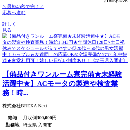
詳細を表示
＼最短45秒で完了／
応募へ進む
詳しく
見る
【備品付きワンルーム寮完備★未経験
活躍中★】ACモータの製造や検査業
務！時...
株式会社BREXA Next
給与
月収例
300,000
円
勤務地
埼玉県 入間市