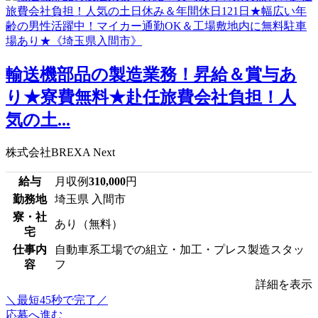
輸送機部品の製造業務！昇給＆賞与あ
り★寮費無料★赴任旅費会社負担！人
気の土...
株式会社BREXA Next
給与
月収例
310,000
円
勤務地
埼玉県 入間市
寮・社
あり（無料）
宅
仕事内
自動車系工場での組立・加工・プレス製造スタッ
容
フ
詳細を表示
＼最短45秒で完了／
応募へ進む