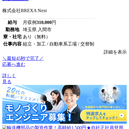
株式会社BREXA Next
給与
月収例
310,000
円
勤務地
埼玉県 入間市
寮・社宅
あり（無料）
仕事内容
組立・加工 / 自動車系工場 / 交替制
詳細を表示
＼最短45秒で完了／
応募へ進む
詳しく
見る