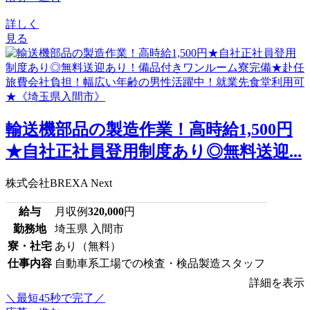
詳しく
見る
輸送機部品の製造作業！高時給1,500円
★自社正社員登用制度あり◎無料送迎...
株式会社BREXA Next
給与
月収例
320,000
円
勤務地
埼玉県 入間市
寮・社宅
あり（無料）
仕事内容
自動車系工場での検査・検品製造スタッフ
詳細を表示
＼最短45秒で完了／