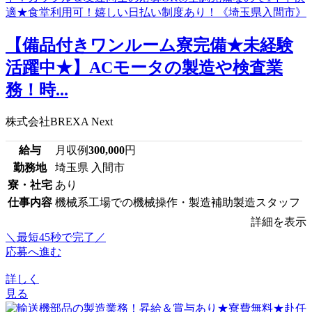
【備品付きワンルーム寮完備★未経験
活躍中★】ACモータの製造や検査業
務！時...
株式会社BREXA Next
給与
月収例
300,000
円
勤務地
埼玉県 入間市
寮・社宅
あり
仕事内容
機械系工場での機械操作・製造補助製造スタッフ
詳細を表示
＼最短45秒で完了／
応募へ進む
詳しく
見る