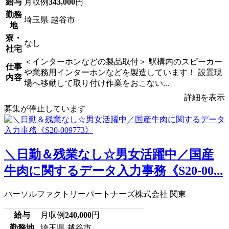
給与
月収例
343,000
円
勤務
埼玉県 越谷市
地
寮・
なし
社宅
＜インターホンなどの製品取付＞ 駅構内のスピーカー
仕事
や業務用インターホンなどを製造しています！ 設置現
内容
場へ移動して取り付け作業をおこない...
詳細を表示
募集が停止しています
＼日勤＆残業なし☆男女活躍中／国産
牛肉に関するデータ入力事務《S20-00...
パーソルファクトリーパートナーズ株式会社 関東
給与
月収例
240,000
円
勤務地
埼玉県 越谷市