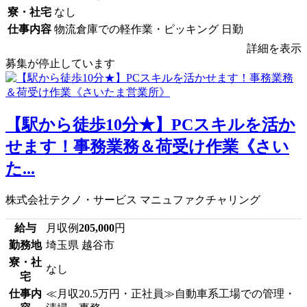
寮・社宅
なし
仕事内容
物流倉庫での軽作業・ピッキング 日勤
詳細を表示
募集が停止しています
【駅から徒歩10分★】PCスキルを活か
せます！事務業務＆荷受け作業《さい
た...
株式会社テクノ・サービス マニュファクチャリング
給与
月収例
205,000
円
勤務地
埼玉県 越谷市
寮・社
なし
宅
仕事内
≪月収20.5万円・正社員≫自動車系工場での管理・