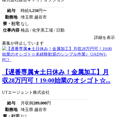
給与
時給
1,250
円〜
勤務地
埼玉県 越谷市
寮・社宅
なし
仕事内容
検品 / 化学系工場 / 日勤
詳細を表示
募集が停止しています
【遅番専属★土日休み！金属加工】月
収28万円可！19:00始業のオシゴト☆...
UTエージェント株式会社
給与
月収例
289,000
円
勤務地
埼玉県 越谷市
寮・社宅
なし