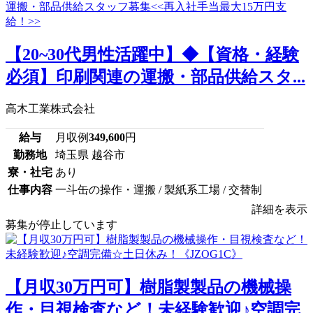
【20~30代男性活躍中】◆【資格・経験
必須】印刷関連の運搬・部品供給スタ...
高木工業株式会社
給与
月収例
349,600
円
勤務地
埼玉県 越谷市
寮・社宅
あり
仕事内容
一斗缶の操作・運搬 / 製紙系工場 / 交替制
詳細を表示
募集が停止しています
【月収30万円可】樹脂製製品の機械操
作・目視検査など！未経験歓迎♪空調完