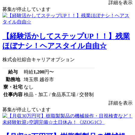
詳細を表示
募集が停止しています
【経験活かしてステップUP！！】残業
ほぼナシ！ヘアスタイル自由☆
株式会社綜合キャリアオプション
給与
時給
1,200
円〜
勤務地
埼玉県 越谷市
寮・社宅
なし
仕事内容
検品・加工 / 食品系工場 / 交替制
詳細を表示
募集が停止しています