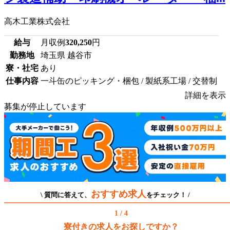
高木工業株式会社
給与
月収例
320,250
円
勤務地
埼玉県 越谷市
寮・社宅
あり
仕事内容
一斗缶のピッキング・梱包 / 製紙系工場 / 交替制
詳細を表示
募集が停止しています
おすすめ求人
\ 質問に答えて、
をチェック！ /
1 / 4
寮付きの求人をお探しですか？