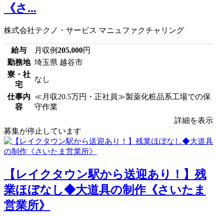
《さ...
株式会社テクノ・サービス マニュファクチャリング
給与
月収例
205,000
円
勤務地
埼玉県 越谷市
寮・社
なし
宅
仕事内
≪月収20.5万円・正社員≫製薬化粧品系工場での保
容
守作業
詳細を表示
募集が停止しています
【レイクタウン駅から送迎あり！】残
業ほぼなし◆大道具の制作《さいたま
営業所》