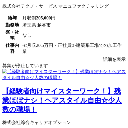
株式会社テクノ・サービス マニュファクチャリング
給与
月収例
205,000
円
勤務地
埼玉県 越谷市
寮・社
なし
宅
仕事内
≪月収20.5万円・正社員≫建築系工場での加工作
容
業
詳細を表示
募集が停止しています
【経験者向けマイスターワーク！】残
業ほぼナシ！ヘアスタイル自由☆少人
数の職場！
株式会社綜合キャリアオプション