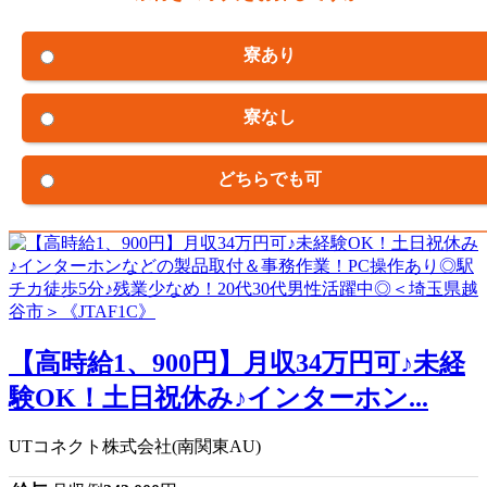
寮あり
寮なし
どちらでも可
【高時給1、900円】月収34万円可♪未経
験OK！土日祝休み♪インターホン...
UTコネクト株式会社(南関東AU)