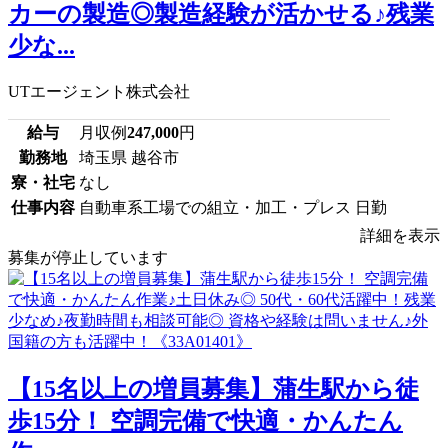
カーの製造◎製造経験が活かせる♪残業
少な...
UTエージェント株式会社
給与
月収例
247,000
円
勤務地
埼玉県 越谷市
寮・社宅
なし
仕事内容
自動車系工場での組立・加工・プレス 日勤
詳細を表示
募集が停止しています
【15名以上の増員募集】蒲生駅から徒
歩15分！ 空調完備で快適・かんたん