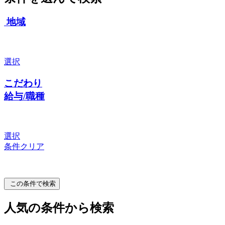
地域
選択
こだわり
給与/職種
選択
条件クリア
この条件で検索
人気の条件から検索