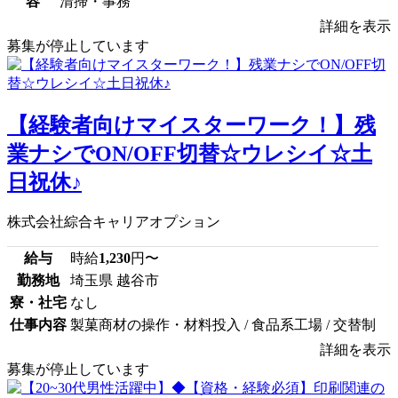
容
清掃・事務
詳細を表示
募集が停止しています
【経験者向けマイスターワーク！】残
業ナシでON/OFF切替☆ウレシイ☆土
日祝休♪
株式会社綜合キャリアオプション
給与
時給
1,230
円〜
勤務地
埼玉県 越谷市
寮・社宅
なし
仕事内容
製菓商材の操作・材料投入 / 食品系工場 / 交替制
詳細を表示
募集が停止しています