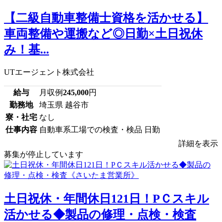
【二級自動車整備士資格を活かせる】
車両整備や運搬など◎日勤×土日祝休
み！基...
UTエージェント株式会社
給与
月収例
245,000
円
勤務地
埼玉県 越谷市
寮・社宅
なし
仕事内容
自動車系工場での検査・検品 日勤
詳細を表示
募集が停止しています
土日祝休・年間休日121日！PＣスキル
活かせる◆製品の修理・点検・検査