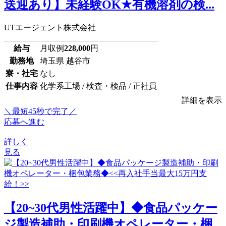
送迎あり】未経験OK★有機溶剤の検...
UTエージェント株式会社
給与
月収例
228,000
円
勤務地
埼玉県 越谷市
寮・社宅
なし
仕事内容
化学系工場 / 検査・検品 / 正社員
詳細を表示
＼最短45秒で完了／
応募へ進む
詳しく
見る
【20~30代男性活躍中】◆食品パッケー
ジ製造補助・印刷機オペレーター・梱...