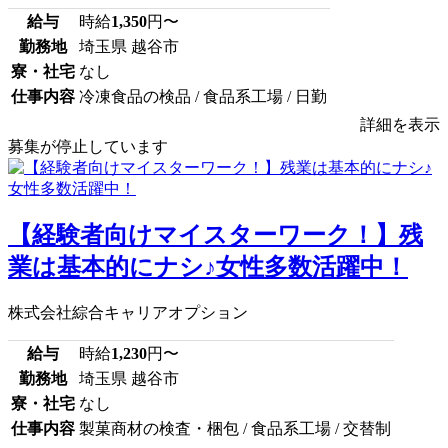
給与
時給
1,350
円〜
勤務地
埼玉県 越谷市
寮・社宅
なし
仕事内容
冷凍食品の検品 / 食品系工場 / 日勤
詳細を表示
募集が停止しています
【経験者向けマイスターワーク！】残
業は基本的にナシ♪女性多数活躍中！
株式会社綜合キャリアオプション
給与
時給
1,230
円〜
勤務地
埼玉県 越谷市
寮・社宅
なし
仕事内容
製菓商材の検査・梱包 / 食品系工場 / 交替制