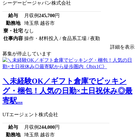
シーデーピージャパン株式会社
給与
月収例
245,700
円
勤務地
埼玉県 越谷市
寮・社宅
なし
仕事内容
操作・材料投入 / 食品系工場 / 夜勤
詳細を表示
募集が停止しています
＼未経験OK／ギフト倉庫でピッキン
グ・梱包！人気の日勤×土日祝休み◎最
寄駅...
UTエージェント株式会社
給与
月収例
244,000
円
勤務地
埼玉県 越谷市