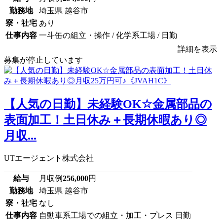
勤務地
埼玉県 越谷市
寮・社宅
あり
仕事内容
一斗缶の組立・操作 / 化学系工場 / 日勤
詳細を表示
募集が停止しています
【人気の日勤】未経験OK☆金属部品の
表面加工！土日休み＋長期休暇あり◎
月収...
UTエージェント株式会社
給与
月収例
256,000
円
勤務地
埼玉県 越谷市
寮・社宅
なし
仕事内容
自動車系工場での組立・加工・プレス 日勤