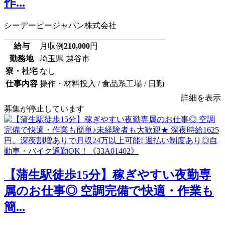
作...
シーデーピージャパン株式会社
給与
月収例
210,000
円
勤務地
埼玉県 越谷市
寮・社宅
なし
仕事内容
操作・材料投入 / 食品系工場 / 日勤
詳細を表示
募集が停止しています
【蒲生駅徒歩15分】稼ぎやすい夜勤専
属のお仕事◎ 空調完備で快適・作業も
簡...