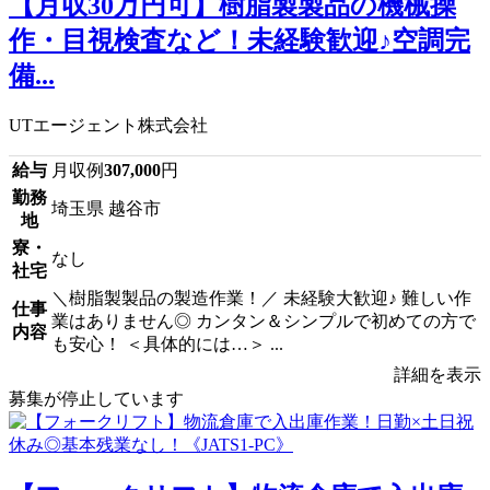
【月収30万円可】樹脂製製品の機械操
作・目視検査など！未経験歓迎♪空調完
備...
UTエージェント株式会社
給与
月収例
307,000
円
勤務
埼玉県 越谷市
地
寮・
なし
社宅
＼樹脂製製品の製造作業！／ 未経験大歓迎♪ 難しい作
仕事
業はありません◎ カンタン＆シンプルで初めての方で
内容
も安心！ ＜具体的には…＞ ...
詳細を表示
募集が停止しています