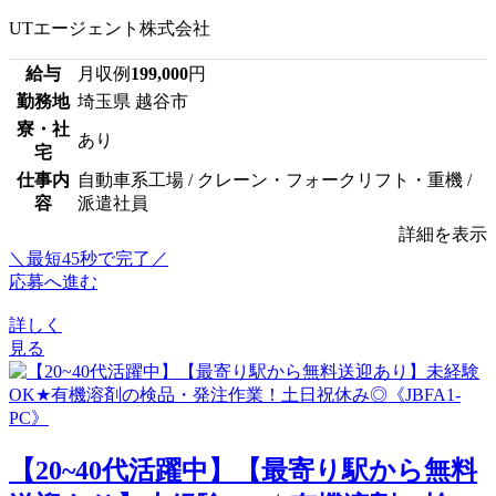
UTエージェント株式会社
給与
月収例
199,000
円
勤務地
埼玉県 越谷市
寮・社
あり
宅
仕事内
自動車系工場 / クレーン・フォークリフト・重機 /
容
派遣社員
詳細を表示
＼最短45秒で完了／
応募へ進む
詳しく
見る
【20~40代活躍中】【最寄り駅から無料