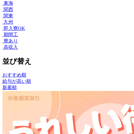
東海
関西
関東
九州
即入寮OK
期間工
寮あり
高収入
並び替え
おすすめ順
給与が高い順
新着順