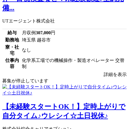
備...
UTエージェント株式会社
給与
月収例
307,000
円
勤務地
埼玉県 越谷市
寮・社
なし
宅
仕事内
化学系工場での機械操作・製造オペレーター 交替
容
制
詳細を表示
募集が停止しています
【未経験スタートOK！】定時上がりで
自分タイム♪ウレシイ☆土日祝休♪
株式会社綜合キャリアオプション