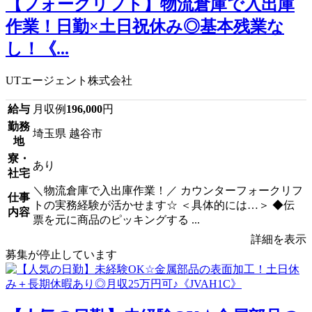
【フォークリフト】物流倉庫で入出庫
作業！日勤×土日祝休み◎基本残業な
し！《...
UTエージェント株式会社
給与
月収例
196,000
円
勤務
埼玉県 越谷市
地
寮・
あり
社宅
＼物流倉庫で入出庫作業！／ カウンターフォークリフ
仕事
トの実務経験が活かせます☆ ＜具体的には…＞ ◆伝
内容
票を元に商品のピッキングする ...
詳細を表示
募集が停止しています