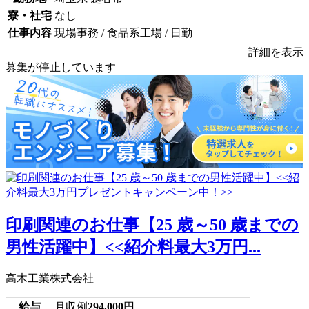
寮・社宅
なし
仕事内容
現場事務 / 食品系工場 / 日勤
詳細を表示
募集が停止しています
印刷関連のお仕事【25 歳～50 歳までの
男性活躍中】<<紹介料最大3万円...
高木工業株式会社
給与
月収例
294,000
円