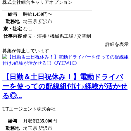
株式会社綜合キャリアオプション
給与
時給
1,450
円〜
勤務地
埼玉県 所沢市
寮・社宅
なし
仕事内容
組立・溶接 / 機械系工場 / 交替制
詳細を表示
募集が停止しています
【日勤＆土日祝休み！】電動ドライバ
ーを使っての配線組付け♪経験が活かせ
る◎...
UTエージェント株式会社
給与
月収例
235,000
円
勤務地
埼玉県 所沢市