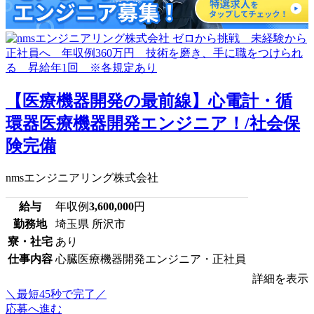
【医療機器開発の最前線】心電計・循
環器医療機器開発エンジニア！/社会保
険完備
nmsエンジニアリング株式会社
給与
年収例
3,600,000
円
勤務地
埼玉県 所沢市
寮・社宅
あり
仕事内容
心臓医療機器開発エンジニア・正社員
詳細を表示
＼最短45秒で完了／
応募へ進む