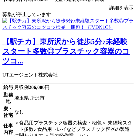
詳細を表示
募集が停止しています
【駅チカ】東所沢から徒歩5分♪未経験
スタート多数◎プラスチック容器のコ
ツコ...
UTエージェント株式会社
給与
月収例
206,000
円
勤務
埼玉県 所沢市
地
寮・
なし
社宅
＜食品用プラスチック容器の検査・梱包＞ 未経験スタ
仕事
ート多数♪ 食品用トレイなどプラスチック容器の製造
内容
に関わります 人気の軽作業、カン...