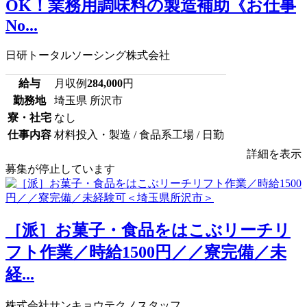
OK！業務用調味料の製造補助《お仕事
No...
日研トータルソーシング株式会社
給与
月収例
284,000
円
勤務地
埼玉県 所沢市
寮・社宅
なし
仕事内容
材料投入・製造 / 食品系工場 / 日勤
詳細を表示
募集が停止しています
［派］お菓子・食品をはこぶリーチリ
フト作業／時給1500円／／寮完備／未
経...
株式会社サンキョウテクノスタッフ