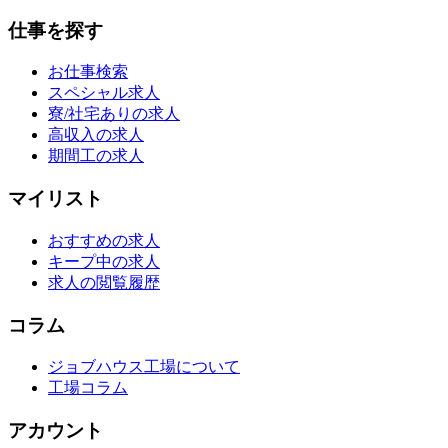
仕事を探す
お仕事検索
スペシャル求人
寮/社宅ありの求人
高収入の求人
期間工の求人
マイリスト
おすすめの求人
キープ中の求人
求人の閲覧履歴
コラム
ジョブハウス工場について
工場コラム
アカウント