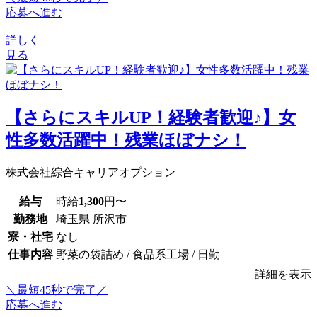
応募へ進む
詳しく
見る
【さらにスキルUP！経験者歓迎♪】女
性多数活躍中！残業ほぼナシ！
株式会社綜合キャリアオプション
給与
時給
1,300
円〜
勤務地
埼玉県 所沢市
寮・社宅
なし
仕事内容
野菜の袋詰め / 食品系工場 / 日勤
詳細を表示
＼最短45秒で完了／
応募へ進む