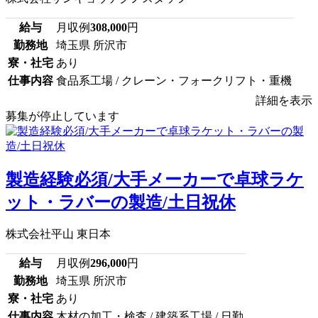
給与
月収例
308,000
円
勤務地
埼玉県 所沢市
寮・社宅
あり
仕事内容
食品系工場 / クレーン・フォークリフト・重機
詳細を表示
募集が停止しています
製造経験必須/大手メーカーで卓球ラケ
ット・ラバーの製造/土日祝休
株式会社平山 東日本
給与
月収例
296,000
円
勤務地
埼玉県 所沢市
寮・社宅
あり
仕事内容
木材の加工・検査 / 建築系工場 / 日勤