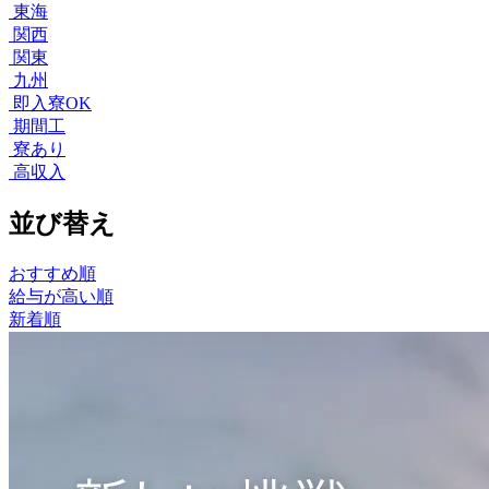
東海
関西
関東
九州
即入寮OK
期間工
寮あり
高収入
並び替え
おすすめ順
給与が高い順
新着順