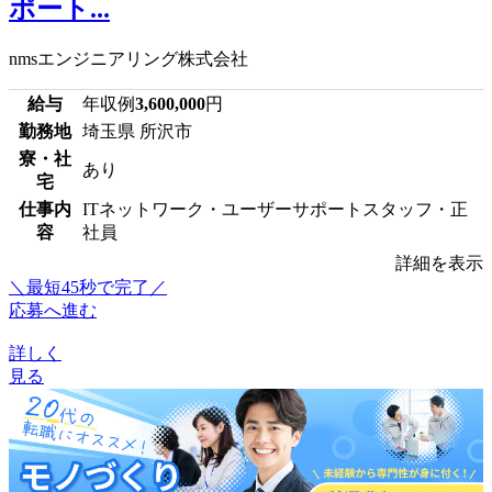
ポート...
nmsエンジニアリング株式会社
給与
年収例
3,600,000
円
勤務地
埼玉県 所沢市
寮・社
あり
宅
仕事内
ITネットワーク・ユーザーサポートスタッフ・正
容
社員
詳細を表示
＼最短45秒で完了／
応募へ進む
詳しく
見る