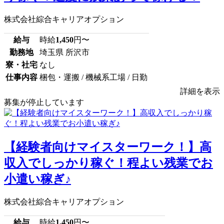
株式会社綜合キャリアオプション
給与
時給
1,450
円〜
勤務地
埼玉県 所沢市
寮・社宅
なし
仕事内容
梱包・運搬 / 機械系工場 / 日勤
詳細を表示
募集が停止しています
【経験者向けマイスターワーク！】高
収入でしっかり稼ぐ！程よい残業でお
小遣い稼ぎ♪
株式会社綜合キャリアオプション
給与
時給
1,450
円〜