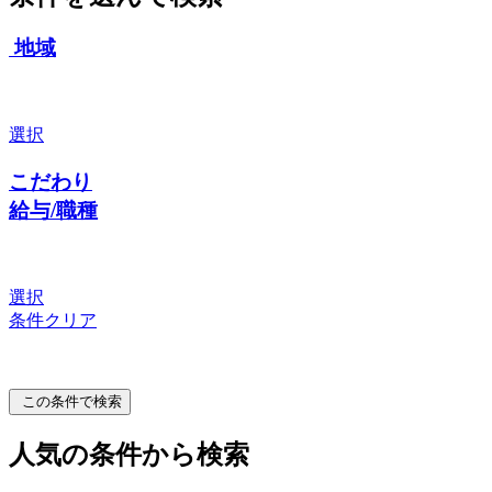
地域
選択
こだわり
給与/職種
選択
条件クリア
この条件で検索
人気の条件から検索