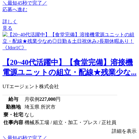
＼最短45秒で完了／
応募へ進む
詳しく
見る
【20~40代活躍中】【食堂完備】溶接機
電源ユニットの組立・配線★残業少な...
UTエージェント株式会社
給与
月収例
227,000
円
勤務地
埼玉県 所沢市
寮・社宅
なし
仕事内容
機械系工場 / 組立・加工・プレス / 正社員
詳細を表示
＼最短45秒で完了／