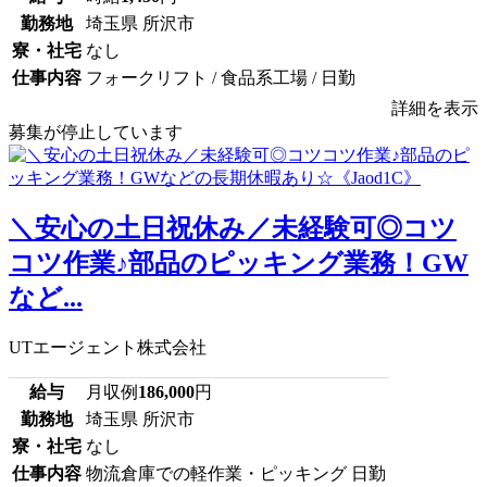
勤務地
埼玉県 所沢市
寮・社宅
なし
仕事内容
フォークリフト / 食品系工場 / 日勤
詳細を表示
募集が停止しています
＼安心の土日祝休み／未経験可◎コツ
コツ作業♪部品のピッキング業務！GW
など...
UTエージェント株式会社
給与
月収例
186,000
円
勤務地
埼玉県 所沢市
寮・社宅
なし
仕事内容
物流倉庫での軽作業・ピッキング 日勤