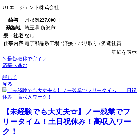
UTエージェント株式会社
給与
月収例
227,000
円
勤務地
埼玉県 所沢市
寮・社宅
なし
仕事内容
電子部品系工場 / 溶接・バリ取り / 派遣社員
詳細を表示
＼最短45秒で完了／
応募へ進む
詳しく
見る
【未経験でも大丈夫☆】ノー残業でフ
リータイム！土日祝休み！高収入ワー
ク！