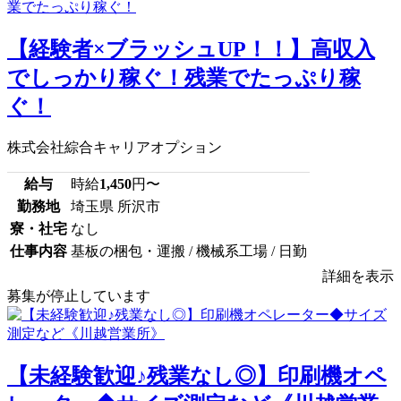
【経験者×ブラッシュUP！！】高収入
でしっかり稼ぐ！残業でたっぷり稼
ぐ！
株式会社綜合キャリアオプション
給与
時給
1,450
円〜
勤務地
埼玉県 所沢市
寮・社宅
なし
仕事内容
基板の梱包・運搬 / 機械系工場 / 日勤
詳細を表示
募集が停止しています
【未経験歓迎♪残業なし◎】印刷機オペ