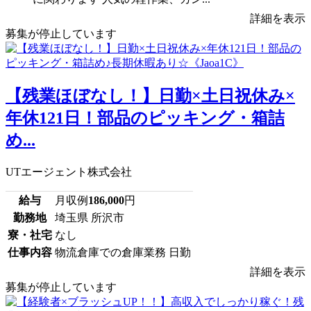
詳細を表示
募集が停止しています
【残業ほぼなし！】日勤×土日祝休み×
年休121日！部品のピッキング・箱詰
め...
UTエージェント株式会社
給与
月収例
186,000
円
勤務地
埼玉県 所沢市
寮・社宅
なし
仕事内容
物流倉庫での倉庫業務 日勤
詳細を表示
募集が停止しています