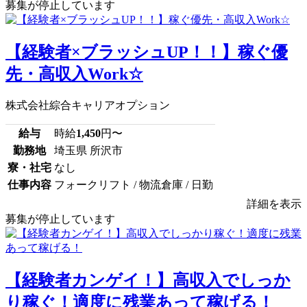
募集が停止しています
【経験者×ブラッシュUP！！】稼ぐ優
先・高収入Work☆
株式会社綜合キャリアオプション
給与
時給
1,450
円〜
勤務地
埼玉県 所沢市
寮・社宅
なし
仕事内容
フォークリフト / 物流倉庫 / 日勤
詳細を表示
募集が停止しています
【経験者カンゲイ！】高収入でしっか
り稼ぐ！適度に残業あって稼げる！