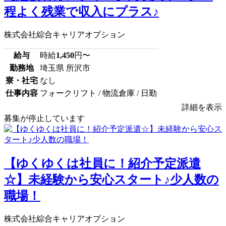
程よく残業で収入にプラス♪
株式会社綜合キャリアオプション
給与
時給
1,450
円〜
勤務地
埼玉県 所沢市
寮・社宅
なし
仕事内容
フォークリフト / 物流倉庫 / 日勤
詳細を表示
募集が停止しています
【ゆくゆくは社員に！紹介予定派遣
☆】未経験から安心スタート♪少人数の
職場！
株式会社綜合キャリアオプション