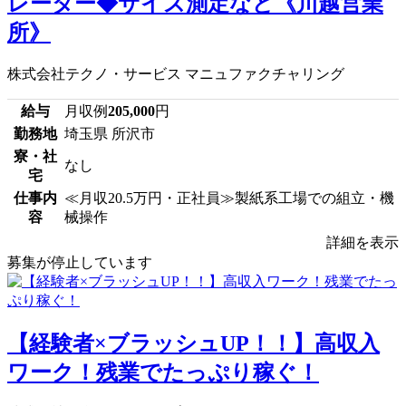
レーター◆サイズ測定など《川越営業
所》
株式会社テクノ・サービス マニュファクチャリング
給与
月収例
205,000
円
勤務地
埼玉県 所沢市
寮・社
なし
宅
仕事内
≪月収20.5万円・正社員≫製紙系工場での組立・機
容
械操作
詳細を表示
募集が停止しています
【経験者×ブラッシュUP！！】高収入
ワーク！残業でたっぷり稼ぐ！