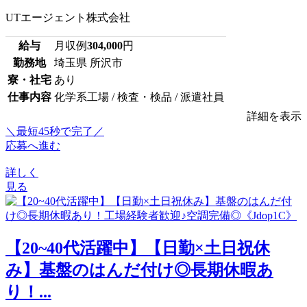
UTエージェント株式会社
給与
月収例
304,000
円
勤務地
埼玉県 所沢市
寮・社宅
あり
仕事内容
化学系工場 / 検査・検品 / 派遣社員
詳細を表示
＼最短45秒で完了／
応募へ進む
詳しく
見る
【20~40代活躍中】【日勤×土日祝休
み】基盤のはんだ付け◎長期休暇あ
り！...