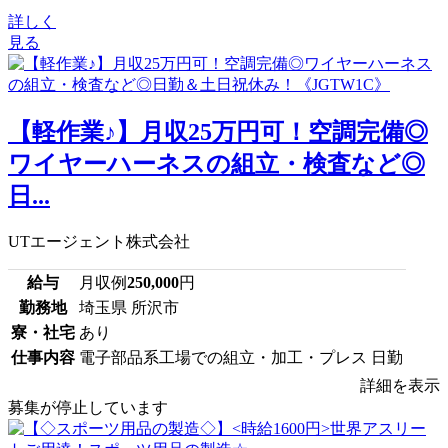
詳しく
見る
【軽作業♪】月収25万円可！空調完備◎
ワイヤーハーネスの組立・検査など◎
日...
UTエージェント株式会社
給与
月収例
250,000
円
勤務地
埼玉県 所沢市
寮・社宅
あり
仕事内容
電子部品系工場での組立・加工・プレス 日勤
詳細を表示
募集が停止しています