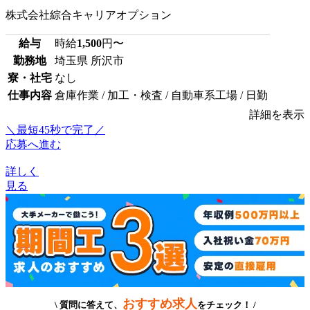
株式会社綜合キャリアオプション
給与
時給
1,500
円〜
勤務地
埼玉県 所沢市
寮・社宅
なし
仕事内容
倉庫作業 / 加工・検査 / 自動車系工場 / 日勤
詳細を表示
＼最短45秒で完了／
応募へ進む
詳しく
見る
おすすめ求人
\ 質問に答えて、
をチェック！ /