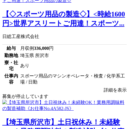
【◇スポーツ用品の製造◇】<時給1600
円>世界アスリートご用達！スポーツ...
日総工産株式会社
給与
月収例
336,000
円
勤務地
埼玉県 所沢市
寮・社
あり
宅
仕事内
スポーツ用品のマシンオペレータ・検査 / 化学系工
容
場 / 日勤
詳細を表示
募集が停止しています
【埼玉県所沢市】土日祝休み！未経験