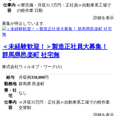
仕事内
≪寮完備・月収31.5万円・正社員≫自動車系工場で
容
の軽作業 日勤
詳細を表示
募集が停止しています
＜未経験歓迎！＞製造正社員大募集！
群馬県邑楽町 社宅無
株式会社ウィルオブ・ワーク(A)
給与
月収例
350,000
円
勤務地
群馬県 邑楽町
寮・社
なし
宅
仕事内
≪月収35万円・正社員≫自動車系工場での軽作業
容
交替制
詳細を表示