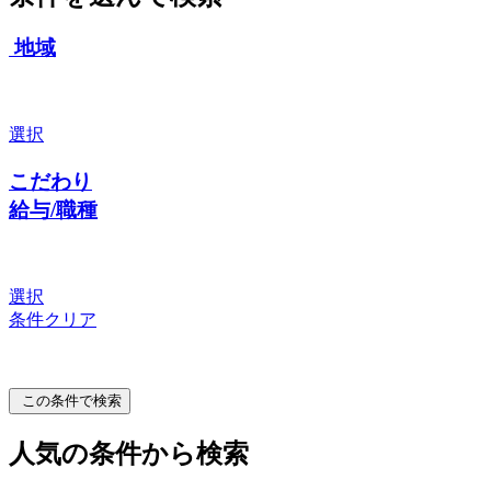
地域
選択
こだわり
給与/職種
選択
条件クリア
この条件で検索
人気の条件から検索