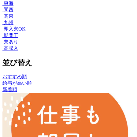
東海
関西
関東
九州
即入寮OK
期間工
寮あり
高収入
並び替え
おすすめ順
給与が高い順
新着順