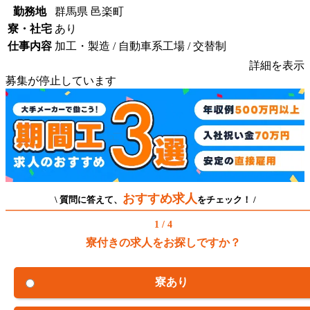
勤務地
群馬県 邑楽町
寮・社宅
あり
仕事内容
加工・製造 / 自動車系工場 / 交替制
詳細を表示
募集が停止しています
おすすめ求人
\ 質問に答えて、
をチェック！ /
1 / 4
寮付きの求人をお探しですか？
寮あり