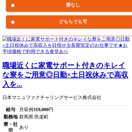
寮なし
どちらでも可
職場近くに家電サポート付きのキレイ
な寮をご用意◎日勤×土日祝休みで高収
入を...
日本マニュファクチャリングサービス株式会社
給与
月収例
319,000
円
勤務地
群馬県 邑楽町
寮・社
あり
宅