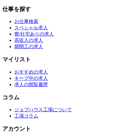
仕事を探す
お仕事検索
スペシャル求人
寮/社宅ありの求人
高収入の求人
期間工の求人
マイリスト
おすすめの求人
キープ中の求人
求人の閲覧履歴
コラム
ジョブハウス工場について
工場コラム
アカウント