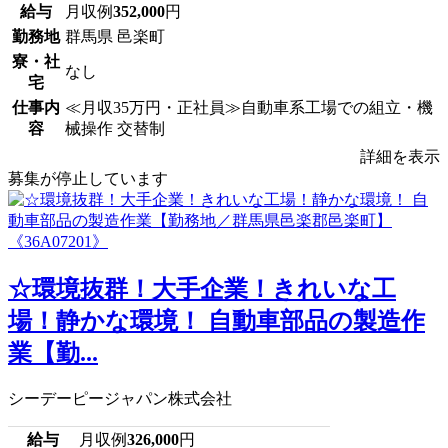
給与
月収例
352,000
円
勤務地
群馬県 邑楽町
寮・社
なし
宅
仕事内
≪月収35万円・正社員≫自動車系工場での組立・機
容
械操作 交替制
詳細を表示
募集が停止しています
☆環境抜群！大手企業！きれいな工
場！静かな環境！ 自動車部品の製造作
業【勤...
シーデーピージャパン株式会社
給与
月収例
326,000
円