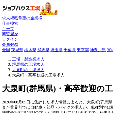
求人掲載希望の企業様
仕事検索
キープ
閲覧履歴
ログイン
会員登録
全国
茨城県
栃木県
群馬県
埼玉県
千葉県
東京都
神奈川県
寮
工場・製造業求人
群馬県の工場求人
大泉町の工場求人
大泉町・高卒歓迎の工場求人
大泉町(群馬県)・高卒歓迎の工
2026年08月05日に集計した求人情報によると、大泉町(群馬県
また業界別では自動車・部品・バイクの求人が、職種別では
株式会社SUBARUの求人も掲載されておりますので、仕事