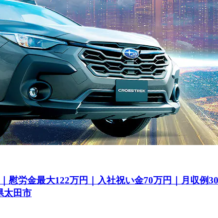
｜慰労金最大122万円｜入社祝い金70万円｜月収例
県太田市