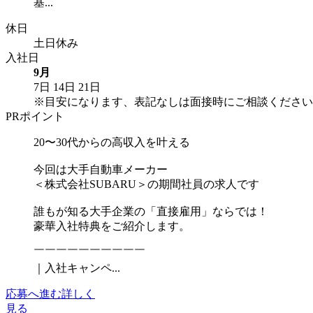
基...
休日
土日休み
入社日
9月
7日
14日
21日
※目安になります、表記なしは面接時にご相談ください
PRポイント
20〜30代からの高収入を叶える
今回は大手自動車メーカー
＜株式会社SUBARU＞の期間社員の求人です
誰もが知る大手企業の「直接雇用」ならでは！
豪華入社特典をご紹介します。
￣￣￣￣￣￣￣￣￣￣
｜入社キャンペ...
応募へ進む
詳しく
見る