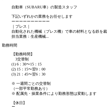
自動車（SUBARU車）の製造スタッフ
下記いずれかの業務をお任せします
ーーーーーーーーーー
｜プレス｜
自動化された機械（プレス機）で車の材料となる鉄を裁
担当業務：生産機械...
勤務時間
【勤務時間】
3交替制
(1) 6：30〜15：15
(2) 15：15〜翌0：00
(3) 21：45〜翌6：30
※ 一週間ごとの交替制
（一部平常勤務あり）
※ 配属先・操業条件により勤務形態は変動します
【休日】