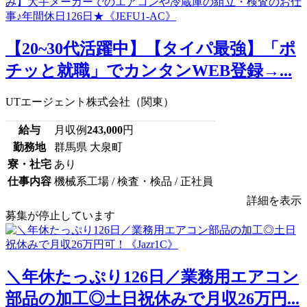
【20~30代活躍中】【タイパ最強】「ポ
チッと就職」でカンタンWEB登録→...
UTエージェント株式会社（関東）
給与
月収例
243,000
円
勤務地
群馬県 大泉町
寮・社宅
あり
仕事内容
機械系工場 / 検査・検品 / 正社員
詳細を表示
募集が停止しています
＼年休たっぷり126日／業務用エアコン
部品の加工◎土日祝休みで月収26万円...