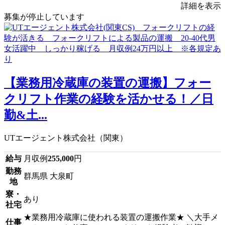
詳細を表示
募集が停止しています
【業務用冷蔵庫の装置の運搬】フォー
クリフト作業の経験を活かせる！／日
勤&土...
UTエージェント株式会社（関東）
給与
月収例
255,000
円
勤務
群馬県 大泉町
地
寮・
あり
社宅
★業務用冷蔵庫に使われる装置の運搬作業★ ＼大手メ
仕事