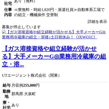
あり（無料）
社宅
仕事
≪寮無料・時給1,820円・派遣社員≫自動車系工場で
内容
の組立・機械操作 交替制
詳細を表示
募集が停止しています
【ガス溶接資格や組立経験が活かせ
る】大手メーカーG◎業務用冷蔵庫の組
立・溶...
UTエージェント株式会社（関東）
給与
月収例
255,000
円
勤務
群馬県 大泉町
地
寮・
あり
社宅