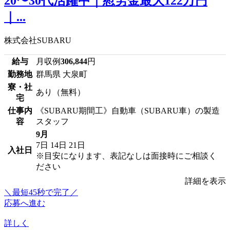
20〜30代活躍中｜慰労金最大122万円
｜...
株式会社SUBARU
給与
月収例
306,844
円
勤務地
群馬県 大泉町
寮・社
あり（無料）
宅
仕事内
《SUBARU期間工》自動車（SUBARU車）の製造
容
スタッフ
9月
7日
14日
21日
入社日
※目安になります、表記なしは面接時にご相談く
ださい
詳細を表示
＼最短45秒で完了／
応募へ進む
詳しく