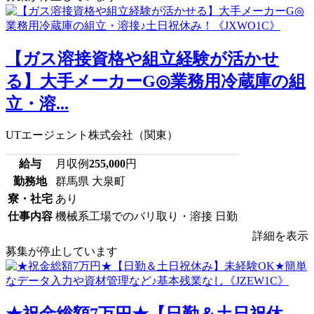
【ガス溶接資格や組立経験が活かせ
る】大手メーカーG◎業務用冷蔵庫の組
立・溶...
UTエージェント株式会社（関東）
給与
月収例
255,000
円
勤務地
群馬県 大泉町
寮・社宅
あり
仕事内容
機械系工場でのバリ取り・溶接 日勤
詳細を表示
募集が停止しています