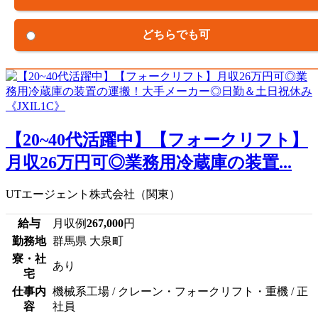
どちらでも可
【20~40代活躍中】【フォークリフト】
月収26万円可◎業務用冷蔵庫の装置...
UTエージェント株式会社（関東）
給与
月収例
267,000
円
勤務地
群馬県 大泉町
寮・社
あり
宅
仕事内
機械系工場 / クレーン・フォークリフト・重機 / 正
容
社員