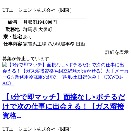
UTエージェント株式会社（関東）
給与
月収例
194,000
円
勤務地
群馬県 大泉町
寮・社宅
あり
仕事内容
家電系工場での現場事務 日勤
詳細を表示
募集が停止しています
【3分で即マッチ】面接なし×ポチるだ
けで次の仕事に出会える！【ガス溶接
資格...
UTエージェント株式会社（関東）