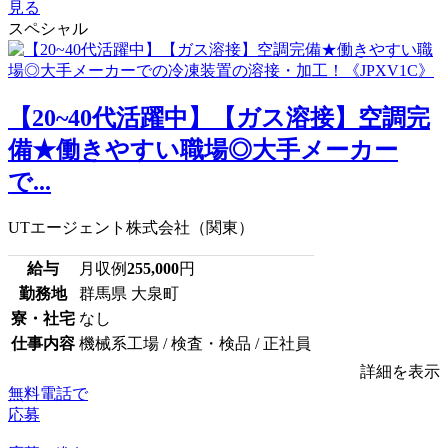
見る
スペシャル
【20~40代活躍中】【ガス溶接】空調完
備★働きやすい職場◎大手メーカー
で...
UTエージェント株式会社（関東）
給与
月収例
255,000
円
勤務地
群馬県 大泉町
寮・社宅
なし
仕事内容
機械系工場 / 検査・検品 / 正社員
詳細を表示
無料電話で
応募