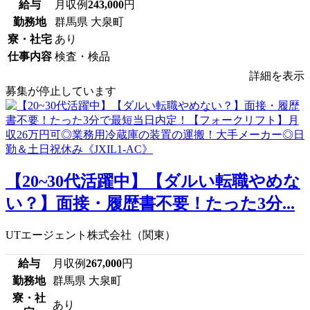
給与
月収例
243,000
円
勤務地
群馬県 大泉町
寮・社宅
あり
仕事内容
検査・検品
詳細を表示
募集が停止しています
【20~30代活躍中】【ダルい転職やめな
い？】面接・履歴書不要！たった3分...
UTエージェント株式会社（関東）
給与
月収例
267,000
円
勤務地
群馬県 大泉町
寮・社
あり