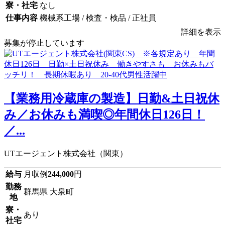
寮・社宅
なし
仕事内容
機械系工場 / 検査・検品 / 正社員
詳細を表示
募集が停止しています
【業務用冷蔵庫の製造】日勤&土日祝休
み／お休みも満喫◎年間休日126日！
／...
UTエージェント株式会社（関東）
給与
月収例
244,000
円
勤務
群馬県 大泉町
地
寮・
あり
社宅