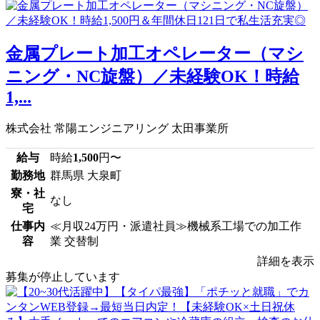
金属プレート加工オペレーター（マシ
ニング・NC旋盤）／未経験OK！時給
1,...
株式会社 常陽エンジニアリング 太田事業所
給与
時給
1,500
円〜
勤務地
群馬県 大泉町
寮・社
なし
宅
仕事内
≪月収24万円・派遣社員≫機械系工場での加工作
容
業 交替制
詳細を表示
募集が停止しています