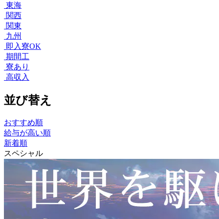
東海
関西
関東
九州
即入寮OK
期間工
寮あり
高収入
並び替え
おすすめ順
給与が高い順
新着順
スペシャル