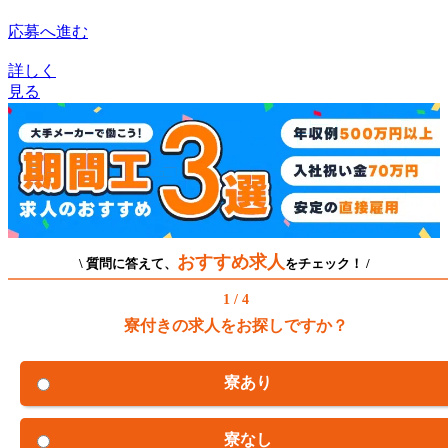
応募へ進む
詳しく
見る
おすすめ求人
\ 質問に答えて、
をチェック！ /
1 / 4
寮付きの求人をお探しですか？
寮あり
寮なし