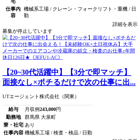
宅
仕事内
機械系工場 / クレーン・フォークリフト・重機 / 日
容
勤
詳細を表示
募集が停止しています
【20~30代活躍中】【3分で即マッチ】
面接なし×ポチるだけで次の仕事に出...
UTエージェント株式会社（関東）
給与
月収例
243,000
円
勤務地
群馬県 大泉町
寮・社宅
あり
仕事内容
機械系工場 / 検査・検品 / 日勤