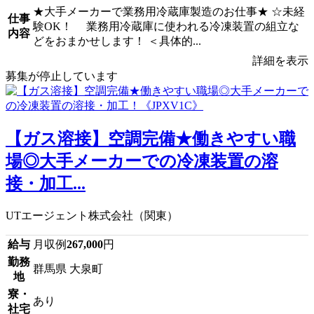
★大手メーカーで業務用冷蔵庫製造のお仕事★ ☆未経
仕事
験OK！ 業務用冷蔵庫に使われる冷凍装置の組立な
内容
どをおまかせします！ ＜具体的...
詳細を表示
募集が停止しています
【ガス溶接】空調完備★働きやすい職
場◎大手メーカーでの冷凍装置の溶
接・加工...
UTエージェント株式会社（関東）
給与
月収例
267,000
円
勤務
群馬県 大泉町
地
寮・
あり
社宅