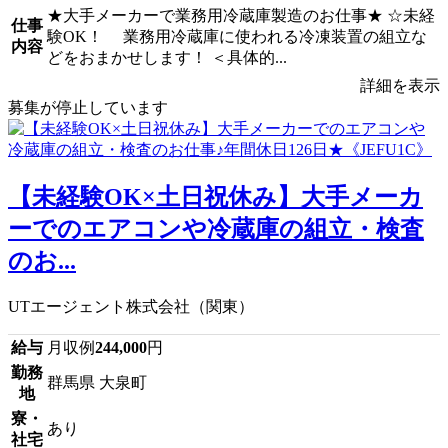
★大手メーカーで業務用冷蔵庫製造のお仕事★ ☆未経
仕事
験OK！ 業務用冷蔵庫に使われる冷凍装置の組立な
内容
どをおまかせします！ ＜具体的...
詳細を表示
募集が停止しています
【未経験OK×土日祝休み】大手メーカ
ーでのエアコンや冷蔵庫の組立・検査
のお...
UTエージェント株式会社（関東）
給与
月収例
244,000
円
勤務
群馬県 大泉町
地
寮・
あり
社宅