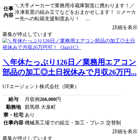
＼大手メーカーで業務用冷蔵庫製造に携わります！／
仕事
冷凍装置の組み立てなどをおまかせします！ ☆メーカ
内容
ー先への転籍支援制度あり！ ...
詳細を表示
募集が停止しています
＼年休たっぷり126日／業務用エアコン
部品の加工◎土日祝休みで月収26万円...
UTエージェント株式会社（関東）
給与
月収例
266,000
円
勤務地
群馬県 大泉町
寮・社宅
あり
仕事内容
機械系工場での組立・加工・プレス 交替制
詳細を表示
募集が停止しています