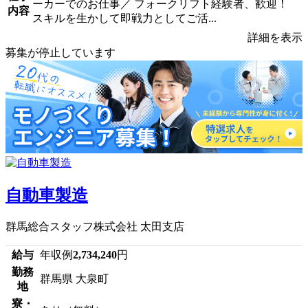
ーカーでのお仕事／ フォークリフト経験者、歓迎！
内容
スキルを生かして即戦力としてご活...
詳細を表示
募集が停止しています
自動車製造
群馬総合スタッフ株式会社 太田支店
給与
年収例
2,734,240
円
勤務
群馬県 大泉町
地
寮・