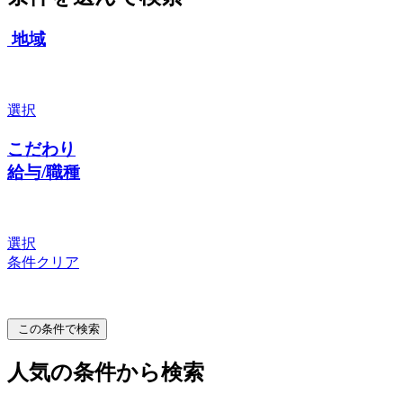
地域
選択
こだわり
給与/職種
選択
条件クリア
この条件で検索
人気の条件から検索