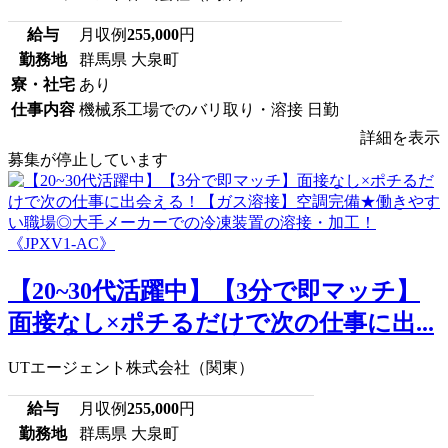
給与
月収例
255,000
円
勤務地
群馬県 大泉町
寮・社宅
あり
仕事内容
機械系工場でのバリ取り・溶接 日勤
詳細を表示
募集が停止しています
【20~30代活躍中】【3分で即マッチ】
面接なし×ポチるだけで次の仕事に出...
UTエージェント株式会社（関東）
給与
月収例
255,000
円
勤務地
群馬県 大泉町