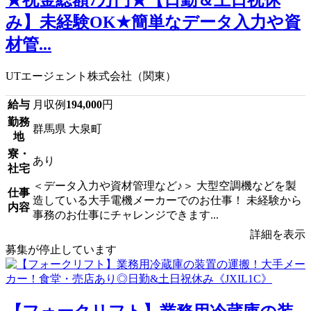
★祝金総額7万円★【日勤＆土日祝休
み】未経験OK★簡単なデータ入力や資
材管...
UTエージェント株式会社（関東）
給与
月収例
194,000
円
勤務
群馬県 大泉町
地
寮・
あり
社宅
＜データ入力や資材管理など♪＞ 大型空調機などを製
仕事
造している大手電機メーカーでのお仕事！ 未経験から
内容
事務のお仕事にチャレンジできます...
詳細を表示
募集が停止しています