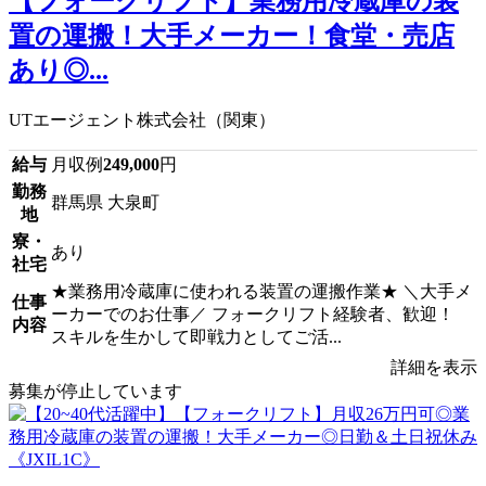
【フォークリフト】業務用冷蔵庫の装
置の運搬！大手メーカー！食堂・売店
あり◎...
UTエージェント株式会社（関東）
給与
月収例
249,000
円
勤務
群馬県 大泉町
地
寮・
あり
社宅
★業務用冷蔵庫に使われる装置の運搬作業★ ＼大手メ
仕事
ーカーでのお仕事／ フォークリフト経験者、歓迎！
内容
スキルを生かして即戦力としてご活...
詳細を表示
募集が停止しています