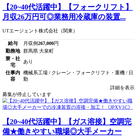
【20~40代活躍中】【フォークリフト】
月収26万円可◎業務用冷蔵庫の装置...
UTエージェント株式会社（関東）
給与
月収例
267,000
円
勤務地
群馬県 大泉町
寮・社
あり
宅
仕事内
機械系工場 / クレーン・フォークリフト・重機 / 日
容
勤
詳細を表示
募集が停止しています
【20~40代活躍中】【ガス溶接】空調完
備★働きやすい職場◎大手メーカー