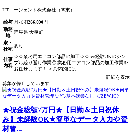
UTエージェント株式会社（関東）
給与
月収例
266,000
円
勤務
群馬県 大泉町
地
寮・
あり
社宅
☆☆業務用エアコン部品の加工☆☆ 未経験OKのシン
仕事
プル繰り返し作業◎ 業務用エアコン部品の加工作業を
内容
お任せします！ ＜具体的には...
詳細を表示
募集が停止しています
★祝金総額7万円★【日勤＆土日祝休
み】未経験OK★簡単なデータ入力や資
材管...