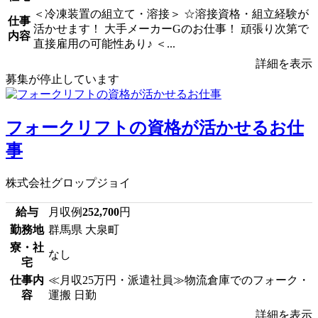
＜冷凍装置の組立て・溶接＞ ☆溶接資格・組立経験が
仕事
活かせます！ 大手メーカーGのお仕事！ 頑張り次第で
内容
直接雇用の可能性あり♪ ＜...
詳細を表示
募集が停止しています
フォークリフトの資格が活かせるお仕
事
株式会社グロップジョイ
給与
月収例
252,700
円
勤務地
群馬県 大泉町
寮・社
なし
宅
仕事内
≪月収25万円・派遣社員≫物流倉庫でのフォーク・
容
運搬 日勤
詳細を表示