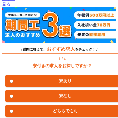
見る
おすすめ求人
\ 質問に答えて、
をチェック！ /
1 / 4
寮付きの求人をお探しですか？
寮あり
寮なし
どちらでも可