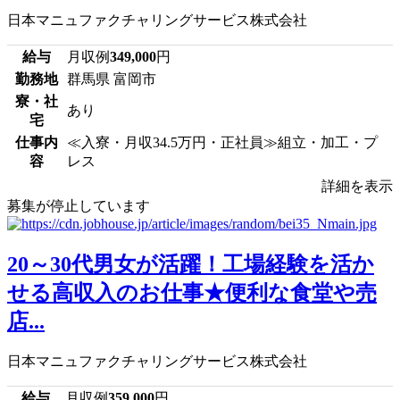
日本マニュファクチャリングサービス株式会社
給与
月収例
349,000
円
勤務地
群馬県 富岡市
寮・社
あり
宅
仕事内
≪入寮・月収34.5万円・正社員≫組立・加工・プ
容
レス
詳細を表示
募集が停止しています
20～30代男女が活躍！工場経験を活か
せる高収入のお仕事★便利な食堂や売
店...
日本マニュファクチャリングサービス株式会社
給与
月収例
359,000
円