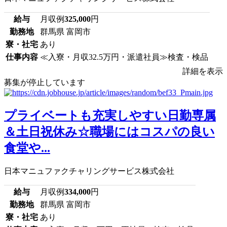
給与
月収例
325,000
円
勤務地
群馬県 富岡市
寮・社宅
あり
仕事内容
≪入寮・月収32.5万円・派遣社員≫検査・検品
詳細を表示
募集が停止しています
プライベートも充実しやすい日勤専属
＆土日祝休み☆職場にはコスパの良い
食堂や...
日本マニュファクチャリングサービス株式会社
給与
月収例
334,000
円
勤務地
群馬県 富岡市
寮・社宅
あり