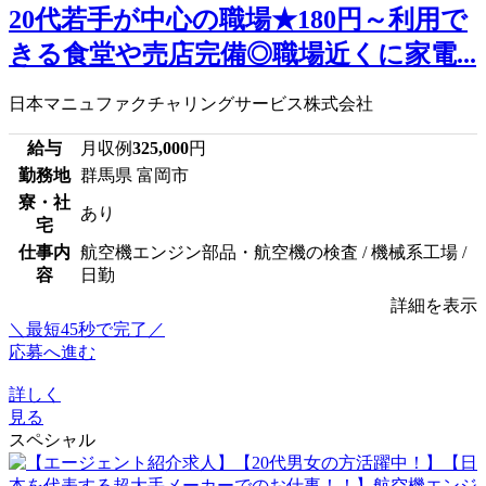
20代若手が中心の職場★180円～利用で
きる食堂や売店完備◎職場近くに家電...
日本マニュファクチャリングサービス株式会社
給与
月収例
325,000
円
勤務地
群馬県 富岡市
寮・社
あり
宅
仕事内
航空機エンジン部品・航空機の検査 / 機械系工場 /
容
日勤
詳細を表示
＼最短45秒で完了／
応募へ進む
詳しく
見る
スペシャル