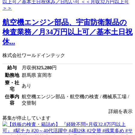
航空機エンジン部品、宇宙防衛製品の
検査業務／月34万円以上可／基本土日祝
休...
株式会社ワールドインテック
給与
月収例
325,280
円
勤務地
群馬県 富岡市
寮・社
あり
宅
仕事内
航空機エンジン部品・航空機の検査 / 機械系工場 /
容
交替制
詳細を表示
募集が停止しています