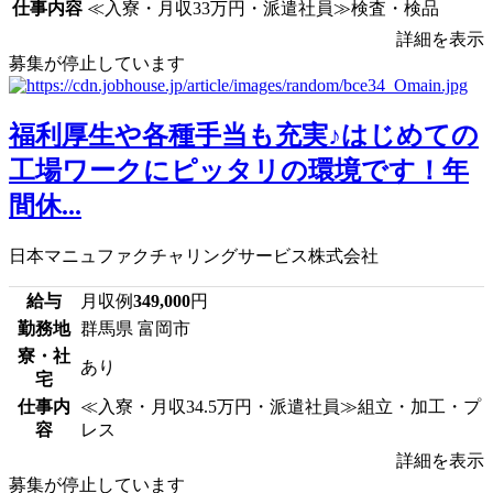
仕事内容
≪入寮・月収33万円・派遣社員≫検査・検品
詳細を表示
募集が停止しています
福利厚生や各種手当も充実♪はじめての
工場ワークにピッタリの環境です！年
間休...
日本マニュファクチャリングサービス株式会社
給与
月収例
349,000
円
勤務地
群馬県 富岡市
寮・社
あり
宅
仕事内
≪入寮・月収34.5万円・派遣社員≫組立・加工・プ
容
レス
詳細を表示
募集が停止しています