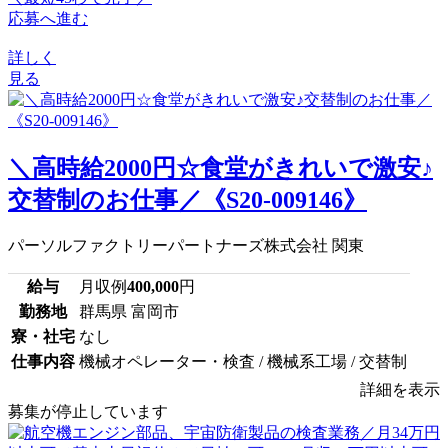
応募へ進む
詳しく
見る
＼高時給2000円☆食堂がきれいで激安♪
交替制のお仕事／《S20-009146》
パーソルファクトリーパートナーズ株式会社 関東
給与
月収例
400,000
円
勤務地
群馬県 富岡市
寮・社宅
なし
仕事内容
機械オペレーター・検査 / 機械系工場 / 交替制
詳細を表示
募集が停止しています