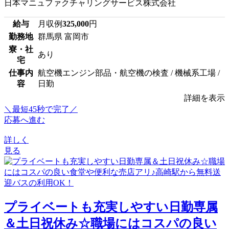
日本マニュファクチャリングサービス株式会社
給与
月収例
325,000
円
勤務地
群馬県 富岡市
寮・社
あり
宅
仕事内
航空機エンジン部品・航空機の検査 / 機械系工場 /
容
日勤
詳細を表示
＼最短45秒で完了／
応募へ進む
詳しく
見る
プライベートも充実しやすい日勤専属
＆土日祝休み☆職場にはコスパの良い