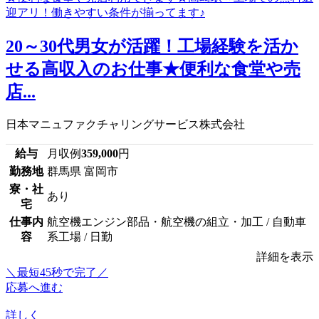
20～30代男女が活躍！工場経験を活か
せる高収入のお仕事★便利な食堂や売
店...
日本マニュファクチャリングサービス株式会社
給与
月収例
359,000
円
勤務地
群馬県 富岡市
寮・社
あり
宅
仕事内
航空機エンジン部品・航空機の組立・加工 / 自動車
容
系工場 / 日勤
詳細を表示
＼最短45秒で完了／
応募へ進む
詳しく