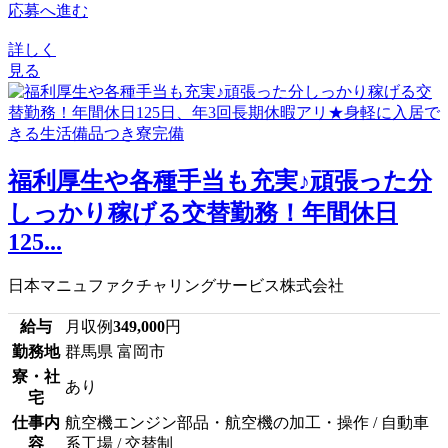
応募へ進む
詳しく
見る
福利厚生や各種手当も充実♪頑張った分
しっかり稼げる交替勤務！年間休日
125...
日本マニュファクチャリングサービス株式会社
給与
月収例
349,000
円
勤務地
群馬県 富岡市
寮・社
あり
宅
仕事内
航空機エンジン部品・航空機の加工・操作 / 自動車
容
系工場 / 交替制