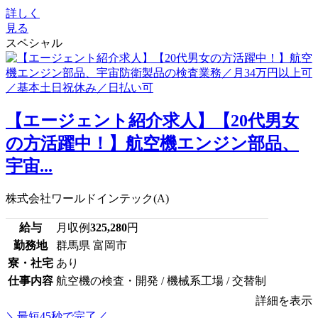
詳しく
見る
スペシャル
【エージェント紹介求人】【20代男女
の方活躍中！】航空機エンジン部品、
宇宙...
株式会社ワールドインテック(A)
給与
月収例
325,280
円
勤務地
群馬県 富岡市
寮・社宅
あり
仕事内容
航空機の検査・開発 / 機械系工場 / 交替制
詳細を表示
＼最短45秒で完了／