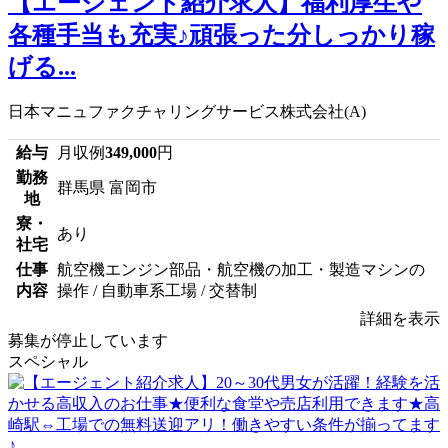
【エージェント紹介求人】福利厚生や
各種手当も充実♪頑張った分しっかり稼
げる...
日本マニュファクチャリングサービス株式会社(A)
給与
月収例
349,000
円
勤務
群馬県 富岡市
地
寮・
あり
社宅
仕事
航空機エンジン部品・航空機の加工・製造マシンの
内容
操作 / 自動車系工場 / 交替制
詳細を表示
募集が停止しています
スペシャル