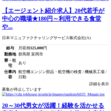
【エージェント紹介求人】20代若手が
中心の職場★180円～利用できる食堂
や...
日本マニュファクチャリングサービス株式会社(A)
給与
月収例
325,000
円
勤務地
群馬県 富岡市
寮・社
あり
宅
仕事内
航空機エンジン部品・航空機の検査 / 機械系工場 /
容
日勤
詳細を表示
募集が停止しています
20～30代男女が活躍！経験を活かせる