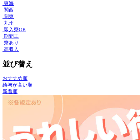
東海
関西
関東
九州
即入寮OK
期間工
寮あり
高収入
並び替え
おすすめ順
給与が高い順
新着順