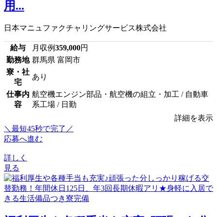
用...
日本マニュファクチャリングサービス株式会社
給与
月収例
359,000
円
勤務地
群馬県 富岡市
寮・社
あり
宅
仕事内
航空機エンジン部品・航空機の組立・加工 / 自動車
容
系工場 / 日勤
詳細を表示
＼最短45秒で完了／
応募へ進む
詳しく
見る