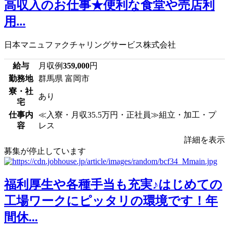
高収入のお仕事★便利な食堂や売店利
用...
日本マニュファクチャリングサービス株式会社
給与
月収例
359,000
円
勤務地
群馬県 富岡市
寮・社
あり
宅
仕事内
≪入寮・月収35.5万円・正社員≫組立・加工・プ
容
レス
詳細を表示
募集が停止しています
福利厚生や各種手当も充実♪はじめての
工場ワークにピッタリの環境です！年
間休...