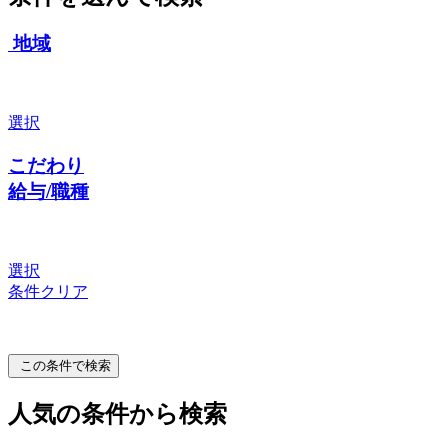
地域
選択
こだわり
給与/職種
選択
条件クリア
この条件で検索
人気の条件から検索