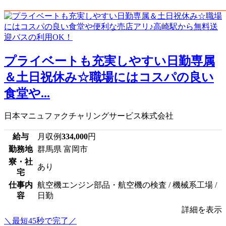
プライベートも充実しやすい日勤専属
＆土日祝休み☆職場にはコスパの良い
食堂や...
日本マニュファクチャリングサービス株式会社
給与
月収例
334,000
円
勤務地
群馬県 富岡市
寮・社
あり
宅
仕事内
航空機エンジン部品・航空機の検査 / 機械系工場 /
容
日勤
詳細を表示
＼最短45秒で完了／