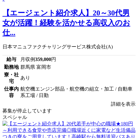
【エージェント紹介求人】20～30代男
女が活躍！経験を活かせる高収入のお
仕...
日本マニュファクチャリングサービス株式会社(A)
給与
月収例
359,000
円
勤務地
群馬県 富岡市
寮・社
あり
宅
仕事内
航空機エンジン部品・航空機の組立・加工 / 自動車
容
系工場 / 日勤
詳細を表示
募集が停止しています
スペシャル