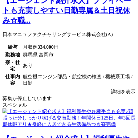
【エージェント紹介求人】プライベー
トも充実しやすい日勤専属＆土日祝休
み☆職...
日本マニュファクチャリングサービス株式会社(A)
給与
月収例
334,000
円
勤務地
群馬県 富岡市
寮・社
あり
宅
仕事内
航空機エンジン部品・航空機の検査 / 機械系工場 /
容
日勤
詳細を表示
募集が停止しています
スペシャル