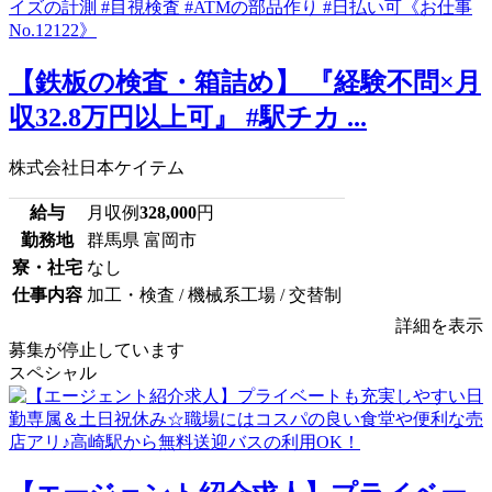
【鉄板の検査・箱詰め】 『経験不問×月
収32.8万円以上可』 #駅チカ ...
株式会社日本ケイテム
給与
月収例
328,000
円
勤務地
群馬県 富岡市
寮・社宅
なし
仕事内容
加工・検査 / 機械系工場 / 交替制
詳細を表示
募集が停止しています
スペシャル