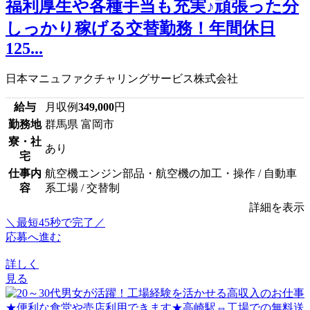
福利厚生や各種手当も充実♪頑張った分
しっかり稼げる交替勤務！年間休日
125...
日本マニュファクチャリングサービス株式会社
給与
月収例
349,000
円
勤務地
群馬県 富岡市
寮・社
あり
宅
仕事内
航空機エンジン部品・航空機の加工・操作 / 自動車
容
系工場 / 交替制
詳細を表示
＼最短45秒で完了／
応募へ進む
詳しく
見る