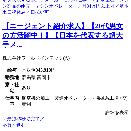
【エージェント紹介求人】【20代男女
の方活躍中！】【日本を代表する超大
手メ...
株式会社ワールドインテック(A)
給与
月収例
345,910
円
勤務地
群馬県 富岡市
寮・社
あり
宅
仕事内
航空機の加工・製造オペレーター / 機械系工場 / 交
容
替制
詳細を表示
＼最短45秒で完了／
応募へ進む