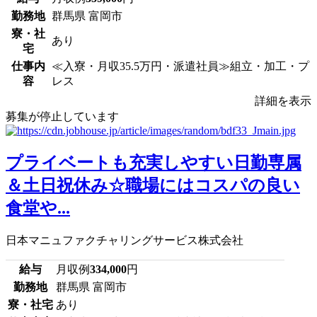
勤務地
群馬県 富岡市
寮・社
あり
宅
仕事内
≪入寮・月収35.5万円・派遣社員≫組立・加工・プ
容
レス
詳細を表示
募集が停止しています
プライベートも充実しやすい日勤専属
＆土日祝休み☆職場にはコスパの良い
食堂や...
日本マニュファクチャリングサービス株式会社
給与
月収例
334,000
円
勤務地
群馬県 富岡市
寮・社宅
あり