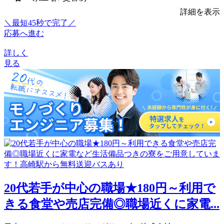
詳細を表示
＼最短45秒で完了／
応募へ進む
詳しく
見る
20代若手が中心の職場★180円～利用で
きる食堂や売店完備◎職場近くに家電...