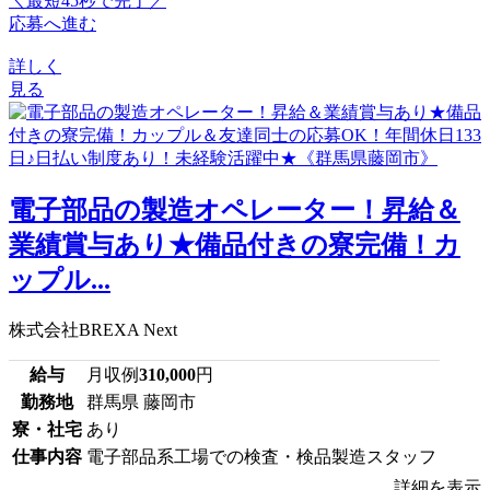
＼最短45秒で完了／
応募へ進む
詳しく
見る
電子部品の製造オペレーター！昇給＆
業績賞与あり★備品付きの寮完備！カ
ップル...
株式会社BREXA Next
給与
月収例
310,000
円
勤務地
群馬県 藤岡市
寮・社宅
あり
仕事内容
電子部品系工場での検査・検品製造スタッフ
詳細を表示