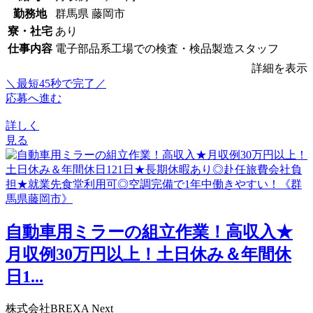
勤務地
群馬県 藤岡市
寮・社宅
あり
仕事内容
電子部品系工場での検査・検品製造スタッフ
詳細を表示
＼最短45秒で完了／
応募へ進む
詳しく
見る
自動車用ミラーの組立作業！高収入★
月収例30万円以上！土日休み＆年間休
日1...
株式会社BREXA Next