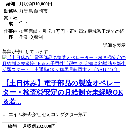
給与
月収例
310,000
円
勤務地
群馬県 藤岡市
寮・社
あり
宅
仕事内
≪寮完備・月収31万円・正社員≫機械系工場での軽
容
作業 交替制
詳細を表示
募集が停止しています
【土日休み】電子部品の製造オペレー
ター・検査◎安定の月給制☆未経験OK
＆若...
UTエイム株式会社 セミコンダクター第五
給与
月収例
232,000
円