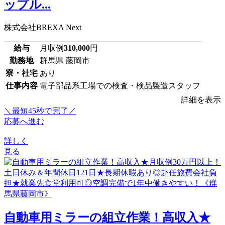
ップル...
株式会社BREXA Next
給与
月収例
310,000
円
勤務地
群馬県 藤岡市
寮・社宅
あり
仕事内容
電子部品系工場での検査・検品製造スタッフ
詳細を表示
＼最短45秒で完了／
応募へ進む
詳しく
見る
自動車用ミラーの組立作業！高収入★