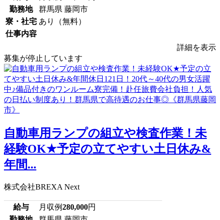
勤務地
群馬県 藤岡市
寮・社宅
あり（無料）
仕事内容
詳細を表示
募集が停止しています
自動車用ランプの組立や検査作業！未
経験OK★予定の立てやすい土日休み&
年間...
株式会社BREXA Next
給与
月収例
280,000
円
勤務地
群馬県 藤岡市