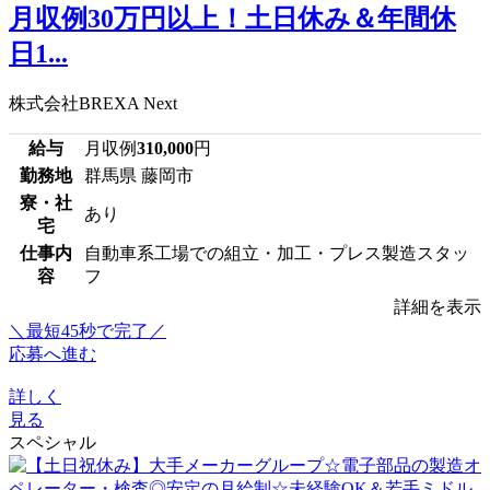
月収例30万円以上！土日休み＆年間休
日1...
株式会社BREXA Next
給与
月収例
310,000
円
勤務地
群馬県 藤岡市
寮・社
あり
宅
仕事内
自動車系工場での組立・加工・プレス製造スタッ
容
フ
詳細を表示
＼最短45秒で完了／
応募へ進む
詳しく
見る
スペシャル