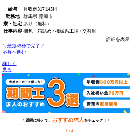
給与
月収例
317,145
円
勤務地
群馬県 藤岡市
寮・社宅
あり（無料）
仕事内容
梱包・箱詰め / 機械系工場 / 交替制
詳細を表示
＼最短45秒で完了／
応募へ進む
詳しく
見る
おすすめ求人
\ 質問に答えて、
をチェック！ /
1 / 4