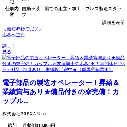
宅
仕事内
自動車系工場での組立・加工・プレス製造スタッ
容
フ
詳細を表示
＼最短45秒で完了／
応募へ進む
詳しく
見る
電子部品の製造オペレーター！昇給＆
業績賞与あり★備品付きの寮完備！カ
ップル...
株式会社BREXA Next
給与
月収例
310,000
円