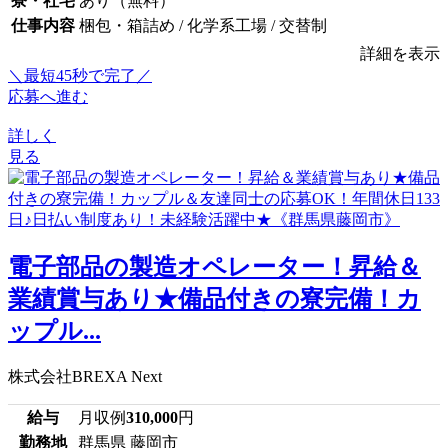
寮・社宅
あり（無料）
仕事内容
梱包・箱詰め / 化学系工場 / 交替制
詳細を表示
＼最短45秒で完了／
応募へ進む
詳しく
見る
電子部品の製造オペレーター！昇給＆
業績賞与あり★備品付きの寮完備！カ
ップル...
株式会社BREXA Next
給与
月収例
310,000
円
勤務地
群馬県 藤岡市