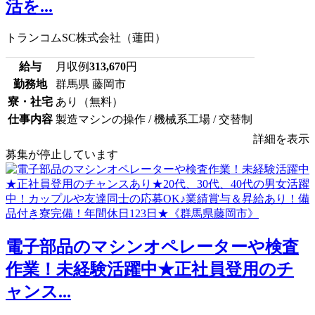
活を...
トランコムSC株式会社（蓮田）
給与
月収例
313,670
円
勤務地
群馬県 藤岡市
寮・社宅
あり（無料）
仕事内容
製造マシンの操作 / 機械系工場 / 交替制
詳細を表示
募集が停止しています
電子部品のマシンオペレーターや検査
作業！未経験活躍中★正社員登用のチ
ャンス...