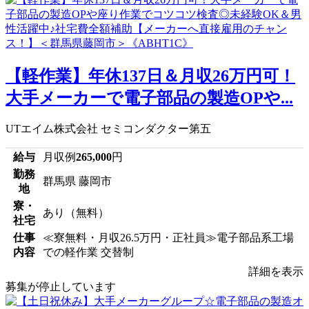
【軽作業】年休137日＆月収26万円可！
大手メーカーで電子部品の製造OPや...
UTエイム株式会社 セミコンダクター第五
給与
月収例
265,000
円
勤務
群馬県 藤岡市
地
寮・
あり（無料）
社宅
仕事
≪寮無料・月収26.5万円・正社員≫電子部品系工場
内容
での軽作業 交替制
詳細を表示
募集が停止しています