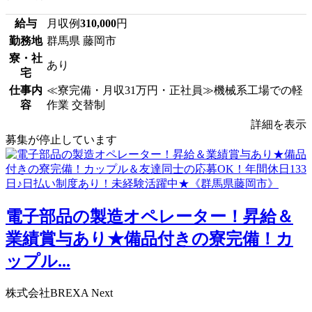
給与
月収例
310,000
円
勤務地
群馬県 藤岡市
寮・社
あり
宅
仕事内
≪寮完備・月収31万円・正社員≫機械系工場での軽
容
作業 交替制
詳細を表示
募集が停止しています
電子部品の製造オペレーター！昇給＆
業績賞与あり★備品付きの寮完備！カ
ップル...
株式会社BREXA Next