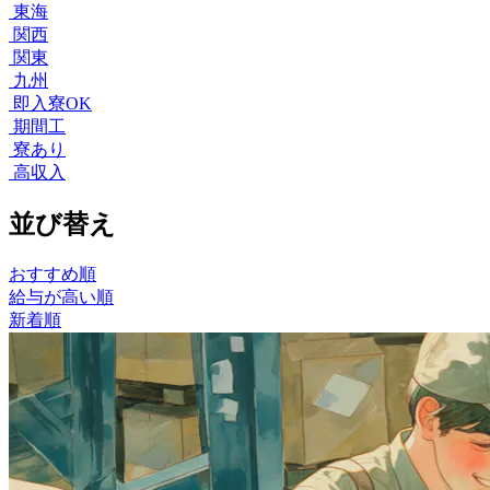
東海
関西
関東
九州
即入寮OK
期間工
寮あり
高収入
並び替え
おすすめ順
給与が高い順
新着順