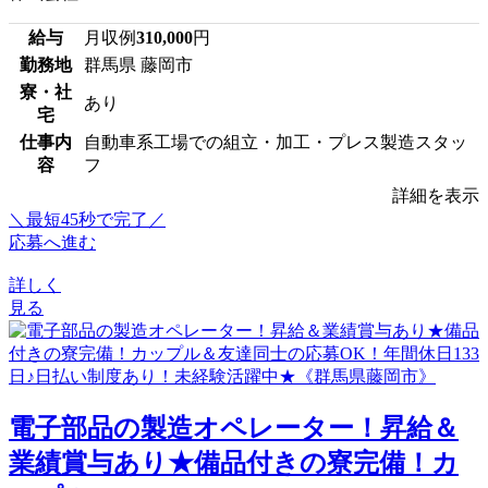
給与
月収例
310,000
円
勤務地
群馬県 藤岡市
寮・社
あり
宅
仕事内
自動車系工場での組立・加工・プレス製造スタッ
容
フ
詳細を表示
＼最短45秒で完了／
応募へ進む
詳しく
見る
電子部品の製造オペレーター！昇給＆
業績賞与あり★備品付きの寮完備！カ