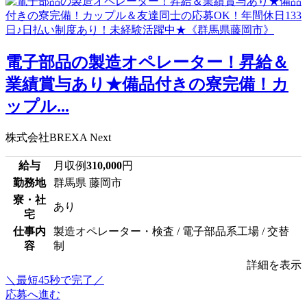
電子部品の製造オペレーター！昇給＆
業績賞与あり★備品付きの寮完備！カ
ップル...
株式会社BREXA Next
給与
月収例
310,000
円
勤務地
群馬県 藤岡市
寮・社
あり
宅
仕事内
製造オペレーター・検査 / 電子部品系工場 / 交替
容
制
詳細を表示
＼最短45秒で完了／
応募へ進む