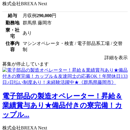
株式会社BREXA Next
給与
月収例
290,000
円
勤務地
群馬県 藤岡市
寮・社
あり
宅
仕事内
マシンオペレータ・検査 / 電子部品系工場 / 交替
容
制
詳細を表示
募集が停止しています
電子部品の製造オペレーター！昇給＆
業績賞与あり★備品付きの寮完備！カ
ップル...
株式会社BREXA Next