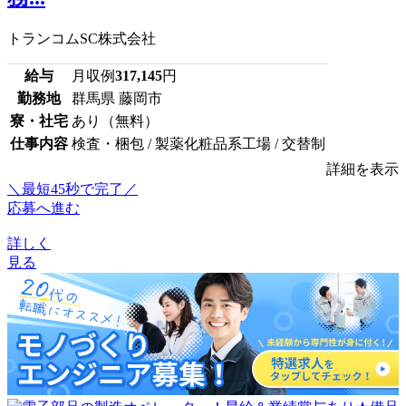
トランコムSC株式会社
給与
月収例
317,145
円
勤務地
群馬県 藤岡市
寮・社宅
あり（無料）
仕事内容
検査・梱包 / 製薬化粧品系工場 / 交替制
詳細を表示
＼最短45秒で完了／
応募へ進む
詳しく
見る