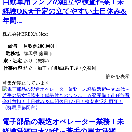
自動車用ランプの組立や検査作業！未
経験OK★予定の立てやすい土日休み&
年間...
株式会社BREXA Next
給与
月収例
280,000
円
勤務地
群馬県 藤岡市
寮・社宅
あり（無料）
仕事内容
組立・加工 / 自動車系工場 / 交替制
詳細を表示
募集が停止しています
電子部品の製造オペレーター業務！未
経験活躍中★20代～若手の男女活躍