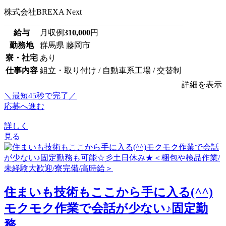
株式会社BREXA Next
給与
月収例
310,000
円
勤務地
群馬県 藤岡市
寮・社宅
あり
仕事内容
組立・取り付け / 自動車系工場 / 交替制
詳細を表示
＼最短45秒で完了／
応募へ進む
詳しく
見る
住まいも技術もここから手に入る(^^)
モクモク作業で会話が少ない♪固定勤
務...