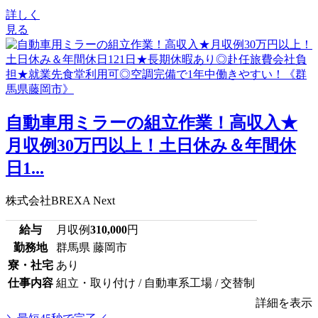
詳しく
見る
自動車用ミラーの組立作業！高収入★
月収例30万円以上！土日休み＆年間休
日1...
株式会社BREXA Next
給与
月収例
310,000
円
勤務地
群馬県 藤岡市
寮・社宅
あり
仕事内容
組立・取り付け / 自動車系工場 / 交替制
詳細を表示