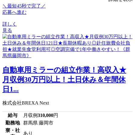
＼最短45秒で完了／
応募へ進む
詳しく
見る
自動車用ミラーの組立作業！高収入★
月収例30万円以上！土日休み＆年間休
日1...
株式会社BREXA Next
給与
月収例
310,000
円
勤務地
群馬県 藤岡市
寮・社
あり