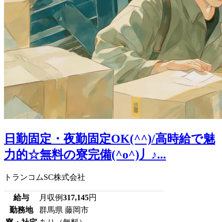
日勤固定・夜勤固定OK(^^)/高時給で魅
力的☆無料の寮完備(^o^)丿♪...
トランコムSC株式会社
給与
月収例
317,145
円
勤務地
群馬県 藤岡市