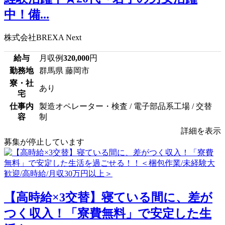
中！備...
株式会社BREXA Next
給与
月収例
320,000
円
勤務地
群馬県 藤岡市
寮・社
あり
宅
仕事内
製造オペレーター・検査 / 電子部品系工場 / 交替
容
制
詳細を表示
募集が停止しています
【高時給×3交替】寝ている間に、差が
つく収入！「寮費無料」で安定した生