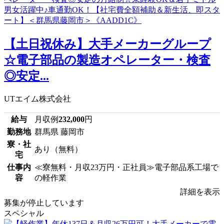
【土日祝休み】大手メーカーグループ
☆電子部品の製造オペレーター・検査
◎安定...
UTエイム株式会社
給与
月収例
232,000
円
勤務地
群馬県 藤岡市
寮・社
あり（無料）
宅
仕事内
≪寮無料・月収23万円・正社員≫電子部品系工場で
容
の軽作業
詳細を表示
募集が停止しています
スペシャル