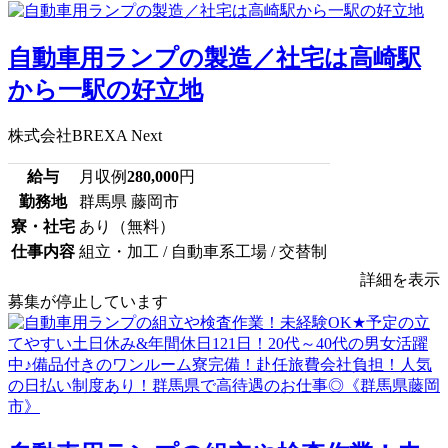
自動車用ランプの製造／社宅は高崎駅
から一駅の好立地
株式会社BREXA Next
給与
月収例
280,000
円
勤務地
群馬県 藤岡市
寮・社宅
あり（無料）
仕事内容
組立・加工 / 自動車系工場 / 交替制
詳細を表示
募集が停止しています