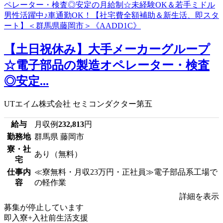
【土日祝休み】大手メーカーグループ
☆電子部品の製造オペレーター・検査
◎安定...
UTエイム株式会社 セミコンダクター第五
給与
月収例
232,813
円
勤務地
群馬県 藤岡市
寮・社
あり（無料）
宅
仕事内
≪寮無料・月収23万円・正社員≫電子部品系工場で
容
の軽作業
詳細を表示
募集が停止しています
即入寮+入社前生活支援