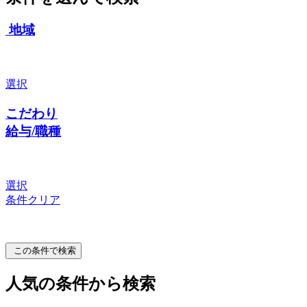
地域
選択
こだわり
給与/職種
選択
条件クリア
この条件で検索
人気の条件から検索