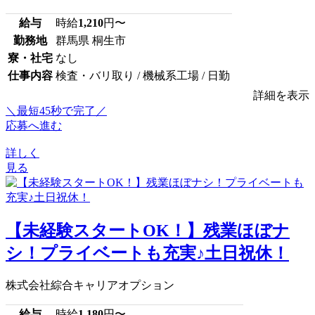
給与
時給
1,210
円〜
勤務地
群馬県 桐生市
寮・社宅
なし
仕事内容
検査・バリ取り / 機械系工場 / 日勤
詳細を表示
＼最短45秒で完了／
応募へ進む
詳しく
見る
【未経験スタートOK！】残業ほぼナ
シ！プライベートも充実♪土日祝休！
株式会社綜合キャリアオプション
給与
時給
1,180
円〜