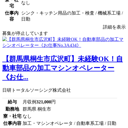
なし
宅
仕事内
シンク・キッチン用品の加工・検査 / 機械系工場 /
容
日勤
詳細を表示
募集が停止しています
【群馬県桐生市広沢町】未経験OK！自
動車部品の加工マシンオペレーター
《お仕...
日研トータルソーシング株式会社
給与
月収例
321,000
円
勤務地
群馬県 桐生市
寮・社宅
なし
仕事内容
加工・マシンオペレータ / 自動車系工場 / 日勤