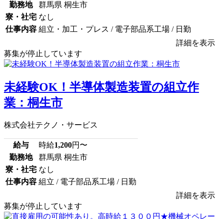
勤務地
群馬県 桐生市
寮・社宅
なし
仕事内容
組立・加工・プレス / 電子部品系工場 / 日勤
詳細を表示
募集が停止しています
未経験OK！半導体製造装置の組立作
業：桐生市
株式会社テクノ・サービス
給与
時給
1,200
円〜
勤務地
群馬県 桐生市
寮・社宅
なし
仕事内容
組立 / 電子部品系工場 / 日勤
詳細を表示
募集が停止しています