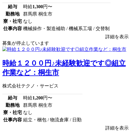
給与
時給
1,300
円〜
勤務地
群馬県 桐生市
寮・社宅
なし
仕事内容
機械操作・製造補助 / 機械系工場 / 交替制
詳細を表示
募集が停止しています
時給１２００円♪未経験歓迎です◎組立
作業など：桐生市
株式会社テクノ・サービス
給与
時給
1,200
円〜
勤務地
群馬県 桐生市
寮・社宅
なし
仕事内容
組立・梱包 / 物流倉庫 / 日勤
詳細を表示