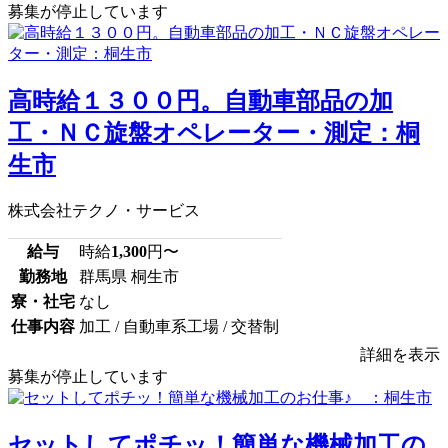
募集が停止しています
高時給１３００円。自動車部品の加
工・ＮＣ旋盤オペレーター・測定：桐
生市
株式会社テクノ・サービス
給与
時給
1,300
円〜
勤務地
群馬県 桐生市
寮・社宅
なし
仕事内容
加工 / 自動車系工場 / 交替制
詳細を表示
募集が停止しています
セットしてポチッ！簡単な機械加工の