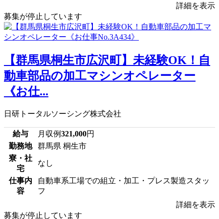
詳細を表示
募集が停止しています
【群馬県桐生市広沢町】未経験OK！自
動車部品の加工マシンオペレーター
《お仕...
日研トータルソーシング株式会社
給与
月収例
321,000
円
勤務地
群馬県 桐生市
寮・社
なし
宅
仕事内
自動車系工場での組立・加工・プレス製造スタッ
容
フ
詳細を表示
募集が停止しています