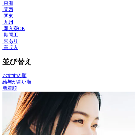
東海
関西
関東
九州
即入寮OK
期間工
寮あり
高収入
並び替え
おすすめ順
給与が高い順
新着順