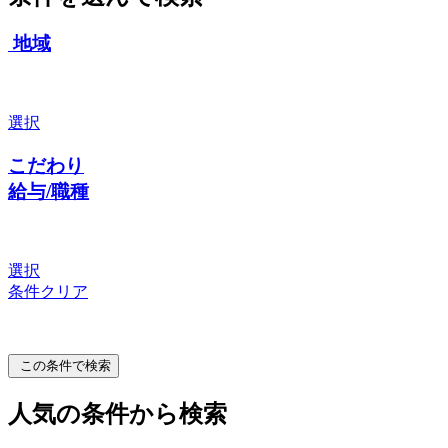
地域
選択
こだわり
給与/職種
選択
条件クリア
この条件で検索
人気の条件から検索