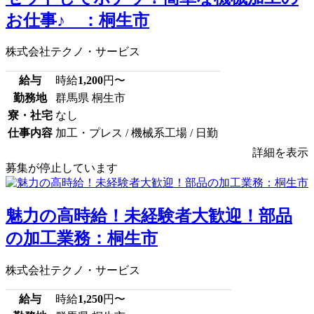
お仕事♪ ：桐生市
株式会社テクノ・サービス
給与
時給
1,200
円〜
勤務地
群馬県 桐生市
寮・社宅
なし
仕事内容
加工・プレス / 機械系工場 / 日勤
詳細を表示
募集が停止しています
魅力の高時給！未経験者大歓迎！部品
の加工業務：桐生市
株式会社テクノ・サービス
給与
時給
1,250
円〜