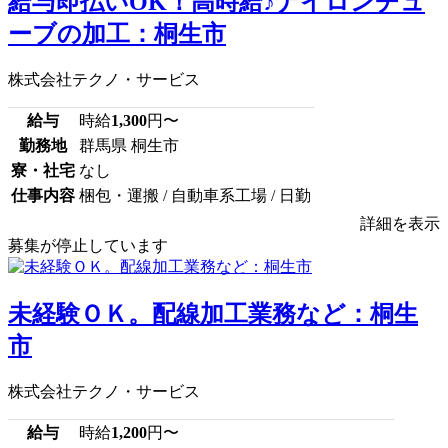
給与即払いOK！高時給♪ナイロンチュ
ーブの加工：桐生市
株式会社テクノ・サービス
給与
時給
1,300
円〜
勤務地
群馬県 桐生市
寮・社宅
なし
仕事内容
梱包・運搬 / 自動車系工場 / 日勤
詳細を表示
募集が停止しています
未経験ＯＫ。配線加工業務など：桐生
市
株式会社テクノ・サービス
給与
時給
1,200
円〜