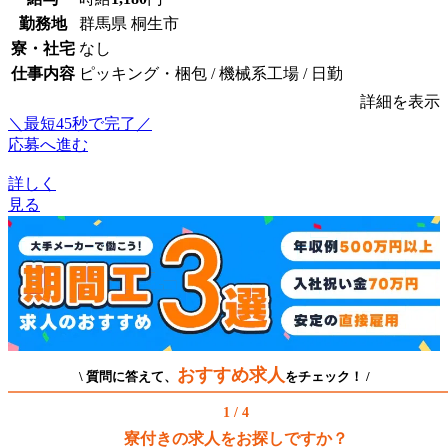
勤務地
群馬県 桐生市
寮・社宅
なし
仕事内容
ピッキング・梱包 / 機械系工場 / 日勤
詳細を表示
＼最短45秒で完了／
応募へ進む
詳しく
見る
おすすめ求人
\ 質問に答えて、
をチェック！ /
1 / 4
寮付きの求人をお探しですか？