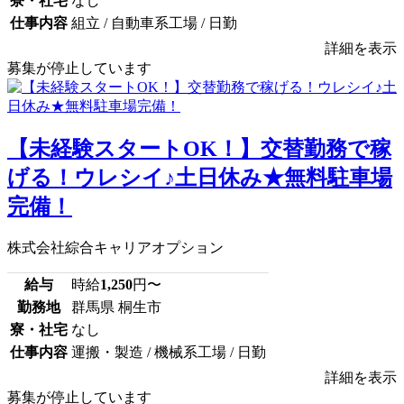
寮・社宅
なし
仕事内容
組立 / 自動車系工場 / 日勤
詳細を表示
募集が停止しています
【未経験スタートOK！】交替勤務で稼
げる！ウレシイ♪土日休み★無料駐車場
完備！
株式会社綜合キャリアオプション
給与
時給
1,250
円〜
勤務地
群馬県 桐生市
寮・社宅
なし
仕事内容
運搬・製造 / 機械系工場 / 日勤
詳細を表示
募集が停止しています