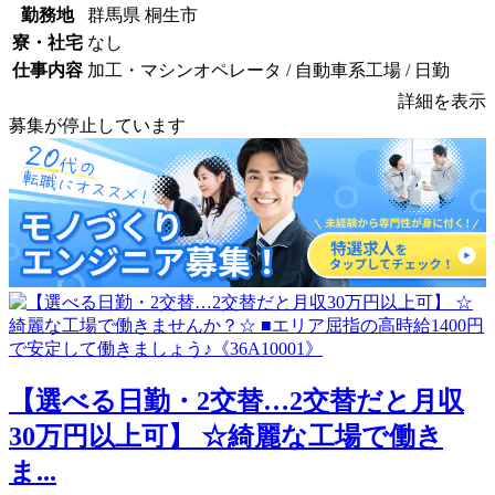
勤務地
群馬県 桐生市
寮・社宅
なし
仕事内容
加工・マシンオペレータ / 自動車系工場 / 日勤
詳細を表示
募集が停止しています
【選べる日勤・2交替…2交替だと月収
30万円以上可】 ☆綺麗な工場で働き
ま...