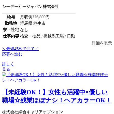
シーデーピージャパン株式会社
給与
月収例
226,800
円
勤務地
群馬県 桐生市
寮・社宅
なし
仕事内容
検査・検品 / 機械系工場 / 日勤
詳細を表示
＼最短45秒で完了／
応募へ進む
詳しく
見る
【未経験OK！】女性も活躍中×優しい
職場☆残業ほぼナシ！ヘアカラーOK！
株式会社綜合キャリアオプション