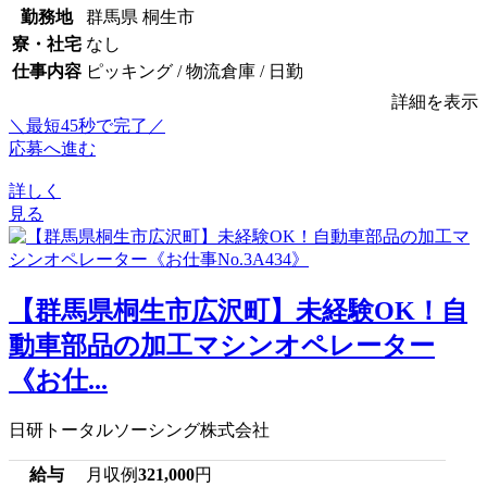
勤務地
群馬県 桐生市
寮・社宅
なし
仕事内容
ピッキング / 物流倉庫 / 日勤
詳細を表示
＼最短45秒で完了／
応募へ進む
詳しく
見る
【群馬県桐生市広沢町】未経験OK！自
動車部品の加工マシンオペレーター
《お仕...
日研トータルソーシング株式会社
給与
月収例
321,000
円