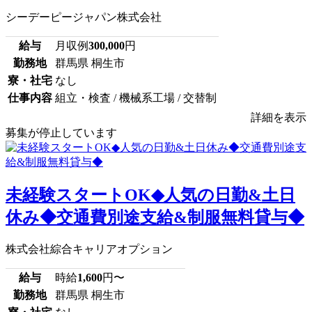
シーデーピージャパン株式会社
給与
月収例
300,000
円
勤務地
群馬県 桐生市
寮・社宅
なし
仕事内容
組立・検査 / 機械系工場 / 交替制
詳細を表示
募集が停止しています
未経験スタートOK◆人気の日勤&土日
休み◆交通費別途支給&制服無料貸与◆
株式会社綜合キャリアオプション
給与
時給
1,600
円〜
勤務地
群馬県 桐生市