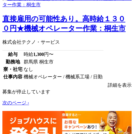
直接雇用の可能性あり。高時給１３０
０円★機械オペレーター作業：桐生市
株式会社テクノ・サービス
給与
時給
1,300
円〜
勤務地
群馬県 桐生市
寮・社宅
なし
仕事内容
機械オペレーター / 機械系工場 / 日勤
詳細を表示
募集が停止しています
次のページ ›