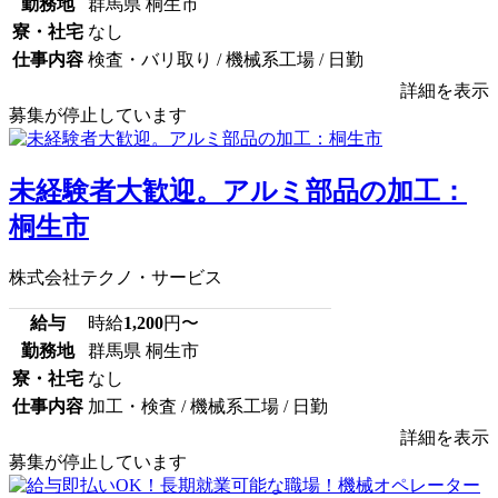
勤務地
群馬県 桐生市
寮・社宅
なし
仕事内容
検査・バリ取り / 機械系工場 / 日勤
詳細を表示
募集が停止しています
未経験者大歓迎。アルミ部品の加工：
桐生市
株式会社テクノ・サービス
給与
時給
1,200
円〜
勤務地
群馬県 桐生市
寮・社宅
なし
仕事内容
加工・検査 / 機械系工場 / 日勤
詳細を表示
募集が停止しています