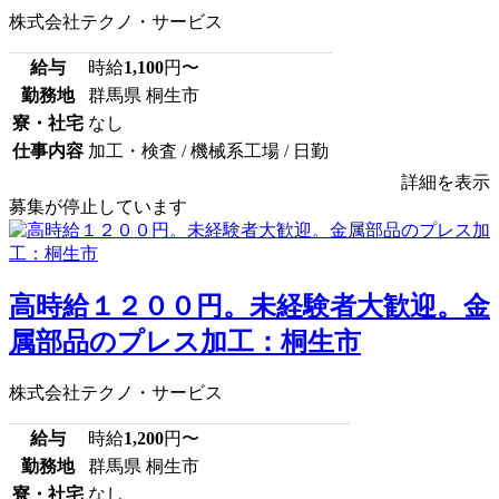
株式会社テクノ・サービス
給与
時給
1,100
円〜
勤務地
群馬県 桐生市
寮・社宅
なし
仕事内容
加工・検査 / 機械系工場 / 日勤
詳細を表示
募集が停止しています
高時給１２００円。未経験者大歓迎。金
属部品のプレス加工：桐生市
株式会社テクノ・サービス
給与
時給
1,200
円〜
勤務地
群馬県 桐生市
寮・社宅
なし