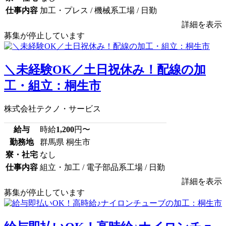
仕事内容
加工・プレス / 機械系工場 / 日勤
詳細を表示
募集が停止しています
＼未経験OK／土日祝休み！配線の加
工・組立：桐生市
株式会社テクノ・サービス
給与
時給
1,200
円〜
勤務地
群馬県 桐生市
寮・社宅
なし
仕事内容
組立・加工 / 電子部品系工場 / 日勤
詳細を表示
募集が停止しています