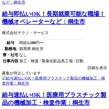
給与即払いOK！長期就業可能な職場！
機械オペレーターなど：桐生市
株式会社テクノ・サービス
給与
時給
1,100
円〜
勤務地
群馬県 桐生市
寮・社宅
なし
仕事内容
加工・検査 / 製薬化粧品系工場 / 日勤
詳細を表示
募集が停止しています
給与速払いOK！医療用プラスチック製
品の機械加工・検査作業：桐生市