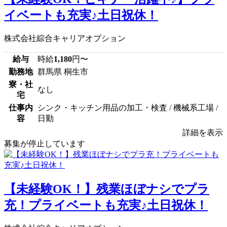
イベートも充実♪土日祝休！
株式会社綜合キャリアオプション
給与
時給
1,180
円〜
勤務地
群馬県 桐生市
寮・社
なし
宅
仕事内
シンク・キッチン用品の加工・検査 / 機械系工場 /
容
日勤
詳細を表示
募集が停止しています
【未経験OK！】残業ほぼナシでプラ
充！プライベートも充実♪土日祝休！