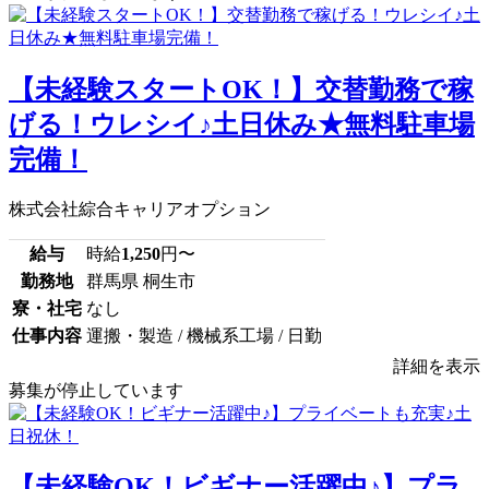
【未経験スタートOK！】交替勤務で稼
げる！ウレシイ♪土日休み★無料駐車場
完備！
株式会社綜合キャリアオプション
給与
時給
1,250
円〜
勤務地
群馬県 桐生市
寮・社宅
なし
仕事内容
運搬・製造 / 機械系工場 / 日勤
詳細を表示
募集が停止しています
【未経験OK！ビギナー活躍中♪】プラ