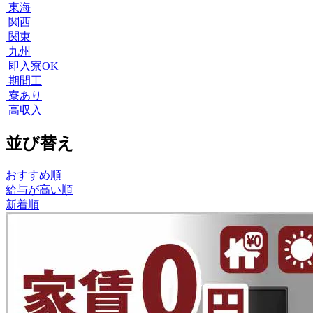
東海
関西
関東
九州
即入寮OK
期間工
寮あり
高収入
並び替え
おすすめ順
給与が高い順
新着順