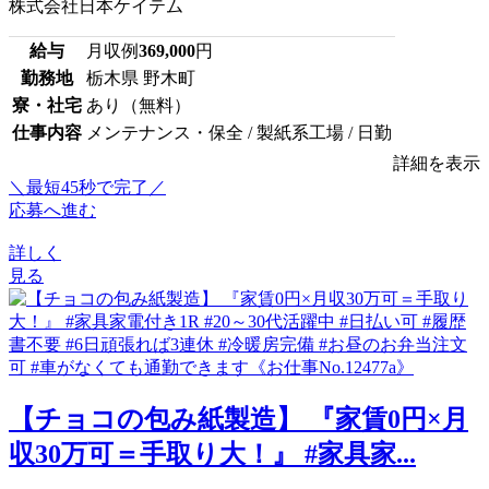
株式会社日本ケイテム
給与
月収例
369,000
円
勤務地
栃木県 野木町
寮・社宅
あり（無料）
仕事内容
メンテナンス・保全 / 製紙系工場 / 日勤
詳細を表示
＼最短45秒で完了／
応募へ進む
詳しく
見る
【チョコの包み紙製造】 『家賃0円×月
収30万可＝手取り大！』 #家具家...