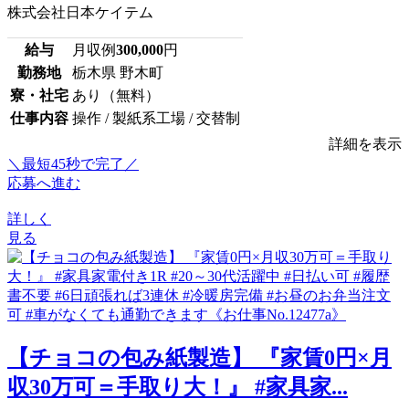
株式会社日本ケイテム
給与
月収例
300,000
円
勤務地
栃木県 野木町
寮・社宅
あり（無料）
仕事内容
操作 / 製紙系工場 / 交替制
詳細を表示
＼最短45秒で完了／
応募へ進む
詳しく
見る
【チョコの包み紙製造】 『家賃0円×月
収30万可＝手取り大！』 #家具家...