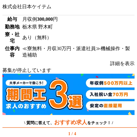
株式会社日本ケイテム
給与
月収例
300,000
円
勤務地
栃木県 野木町
寮・社
あり（無料）
宅
仕事内
≪寮無料・月収30万円・派遣社員≫機械操作・製
容
造補助
詳細を表示
募集が停止しています
おすすめ求人
\ 質問に答えて、
をチェック！ /
1 / 4