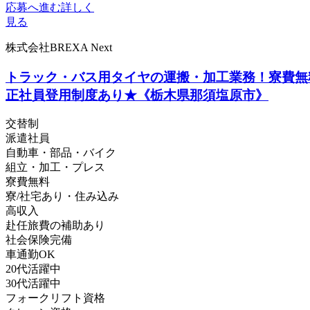
応募へ進む
詳しく
見る
株式会社BREXA Next
トラック・バス用タイヤの運搬・加工業務！寮費無料
正社員登用制度あり★《栃木県那須塩原市》
交替制
派遣社員
自動車・部品・バイク
組立・加工・プレス
寮費無料
寮/社宅あり・住み込み
高収入
赴任旅費の補助あり
社会保険完備
車通勤OK
20代活躍中
30代活躍中
フォークリフト資格