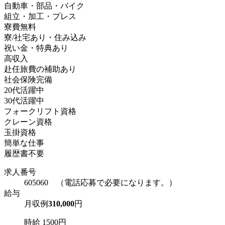
自動車・部品・バイク
組立・加工・プレス
寮費無料
寮/社宅あり・住み込み
祝い金・特典あり
高収入
赴任旅費の補助あり
社会保険完備
20代活躍中
30代活躍中
フォークリフト資格
クレーン資格
玉掛資格
簡単な仕事
履歴書不要
求人番号
605060 （電話応募で必要になります。）
給与
月収例
310,000
円
時給 1500円