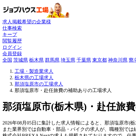
求人掲載希望の企業様
仕事検索
キープ
閲覧履歴
ログイン
会員登録
全国
茨城県
栃木県
群馬県
埼玉県
千葉県
東京都
神奈川県
寮
工場・製造業求人
栃木県の工場求人
那須塩原市の工場求人
那須塩原市・赴任旅費の補助ありの工場求人
那須塩原市(栃木県)・赴任旅
2026年08月05日に集計した求人情報によると、那須塩原市(栃
また業界別では自動車・部品・バイクの求人が、職種別では
株式会社BREXA Nextの求人も掲載されておりますので、