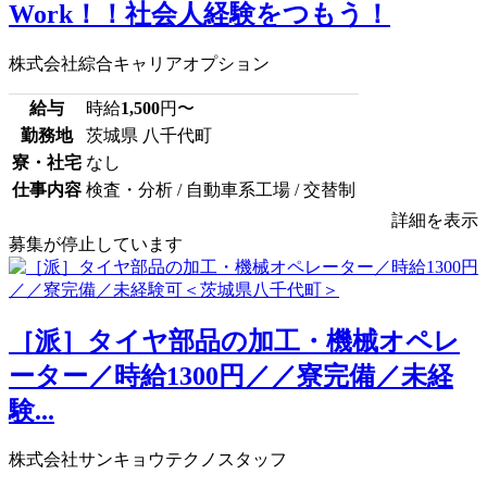
Work！！社会人経験をつもう！
株式会社綜合キャリアオプション
給与
時給
1,500
円〜
勤務地
茨城県 八千代町
寮・社宅
なし
仕事内容
検査・分析 / 自動車系工場 / 交替制
詳細を表示
募集が停止しています
［派］タイヤ部品の加工・機械オペレ
ーター／時給1300円／／寮完備／未経
験...
株式会社サンキョウテクノスタッフ