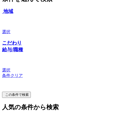
地域
選択
こだわり
給与/職種
選択
条件クリア
この条件で検索
人気の条件から検索