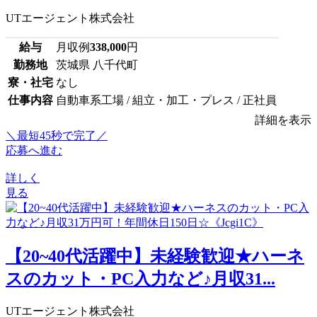
UTエージェント株式会社
給与
月収例
338,000
円
勤務地
茨城県 八千代町
寮・社宅
なし
仕事内容
自動車系工場 / 組立・加工・プレス / 正社員
詳細を表示
＼最短45秒で完了／
応募へ進む
詳しく
見る
【20~40代活躍中】未経験歓迎★ハーネ
スのカット・PC入力など♪月収31...
UTエージェント株式会社