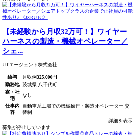
【未経験から月収32万可！】ワイヤー
ハーネスの製造・機械オペレーター／
シェ...
UTエージェント株式会社
給与
月収例
325,000
円
勤務地
茨城県 八千代町
寮・社
なし
宅
仕事内
自動車系工場での機械操作・製造オペレーター 交
容
替制
詳細を表示
募集が停止しています