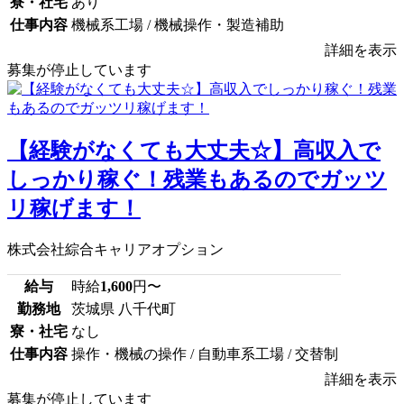
寮・社宅
あり
仕事内容
機械系工場 / 機械操作・製造補助
詳細を表示
募集が停止しています
【経験がなくても大丈夫☆】高収入で
しっかり稼ぐ！残業もあるのでガッツ
リ稼げます！
株式会社綜合キャリアオプション
給与
時給
1,600
円〜
勤務地
茨城県 八千代町
寮・社宅
なし
仕事内容
操作・機械の操作 / 自動車系工場 / 交替制
詳細を表示
募集が停止しています