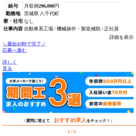
給与
月収例
296,000
円
勤務地
茨城県 八千代町
寮・社宅
なし
仕事内容
自動車系工場 / 機械操作・製造補助 / 正社員
詳細を表示
＼最短45秒で完了／
応募へ進む
詳しく
見る
おすすめ求人
\ 質問に答えて、
をチェック！ /
1 / 4