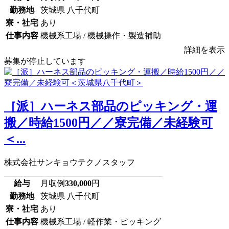
勤務地
茨城県 八千代町
寮・社宅
あり
仕事内容
機械系工場 / 機械操作・製造補助
詳細を表示
募集が停止しています
［派］ハーネス部品のピッキング・運
搬／時給1500円／／寮完備／未経験可
＜...
株式会社サンキョウテクノスタッフ
給与
月収例
330,000
円
勤務地
茨城県 八千代町
寮・社宅
あり
仕事内容
機械系工場 / 軽作業・ピッキング