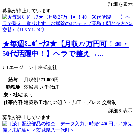
詳細を表示
募集が停止しています
★毎週ﾐﾆﾎﾞｰﾅｽ★【月収27万円可！40・
50代活躍中！】ヘラで整え→...
UTエージェント株式会社
給与
月収例
271,000
円
勤務地
茨城県 八千代町
寮・社宅
あり
仕事内容
建築系工場での組立・加工・プレス 交替制
詳細を表示
募集が停止しています