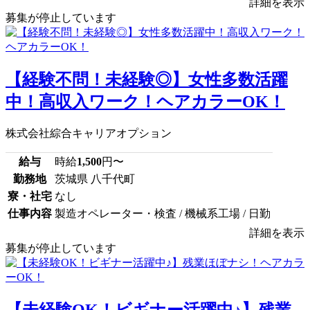
詳細を表示
募集が停止しています
【経験不問！未経験◎】女性多数活躍
中！高収入ワーク！ヘアカラーOK！
株式会社綜合キャリアオプション
給与
時給
1,500
円〜
勤務地
茨城県 八千代町
寮・社宅
なし
仕事内容
製造オペレーター・検査 / 機械系工場 / 日勤
詳細を表示
募集が停止しています