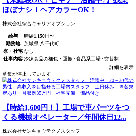
【未経験OK！ビギナー活躍中♪】残業
ほぼナシ！ヘアカラーOK！
株式会社綜合キャリアオプション
給与
時給
1,150
円〜
勤務地
茨城県 八千代町
寮・社宅
なし
仕事内容
冷凍食品の梱包・運搬 / 食品系工場 / 交替制
詳細を表示
募集が停止しています
【時給1,600円！】工場で車パーツをつ
くる機械オペレーター／年間休日12...
株式会社サンキョウテクノスタッフ