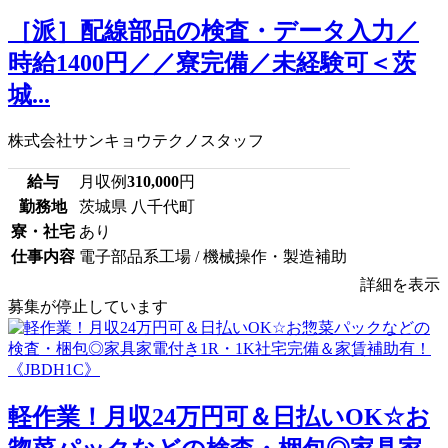
［派］配線部品の検査・データ入力／
時給1400円／／寮完備／未経験可＜茨
城...
株式会社サンキョウテクノスタッフ
給与
月収例
310,000
円
勤務地
茨城県 八千代町
寮・社宅
あり
仕事内容
電子部品系工場 / 機械操作・製造補助
詳細を表示
募集が停止しています
軽作業！月収24万円可＆日払いOK☆お