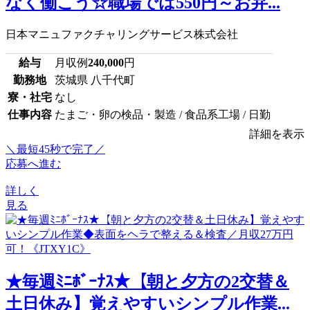
なく働こう☆職場では550円～お弁...
日本マニュファクチャリングサービス株式会社
給与
月収例
240,000
円
勤務地
茨城県 八千代町
寮・社宅
なし
仕事内容
たまご・卵の検品・製造 / 食品系工場 / 日勤
詳細を表示
＼最短45秒で完了／
応募へ進む
詳しく
見る
★毎週ﾐﾆﾎﾞｰﾅｽ★【朝と夕方の2交替＆
土日休み】覚えやすいシンプル作業...