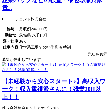
惣菜パックなどの検査・梱包◎家具家
電...
UTエージェント株式会社
給与
月収例
244,000
円
勤務地
茨城県 八千代町
寮・社宅
あり
仕事内容
化学系工場での軽作業 交替制
詳細を表示
募集が停止しています
【未経験から安心スタート♪】高収入ワ
ーク！収入重視派さんに！残業20H以
上！！
株式会社綜合キャリアオプション