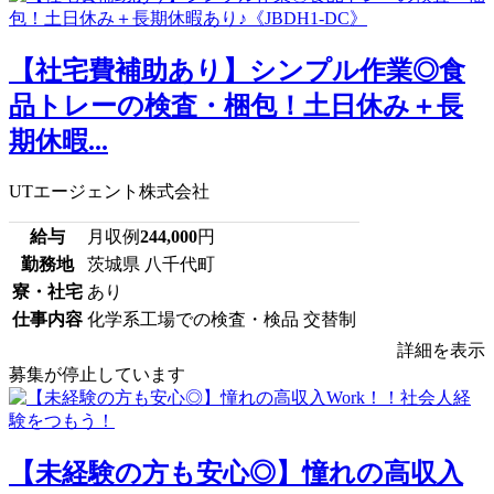
【社宅費補助あり】シンプル作業◎食
品トレーの検査・梱包！土日休み＋長
期休暇...
UTエージェント株式会社
給与
月収例
244,000
円
勤務地
茨城県 八千代町
寮・社宅
あり
仕事内容
化学系工場での検査・検品 交替制
詳細を表示
募集が停止しています
【未経験の方も安心◎】憧れの高収入