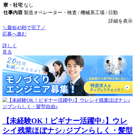
寮・社宅
なし
仕事内容
製造オペレーター・検査 / 機械系工場 / 日勤
詳細を表示
＼最短45秒で完了／
応募へ進む
詳しく
見る
【未経験OK！ビギナー活躍中♪】ウレ
シイ残業ほぼナシ♪ジブンらしく・髪型