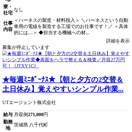
寮・
なし
社宅
＜ハーネスの製造・材料投入＞ ＼ハーネスという自動
仕事
車用の電線を製造する工場でのお仕事です！／ ＜具体
内容
的には…＞ ◆担当する機械への材...
詳細を表示
募集が停止しています
★毎週ﾐﾆﾎﾞｰﾅｽ★【朝と夕方の2交替＆
土日休み】覚えやすいシンプル作業...
UTエージェント株式会社
給与
月収例
271,000
円
勤務
茨城県 八千代町
地