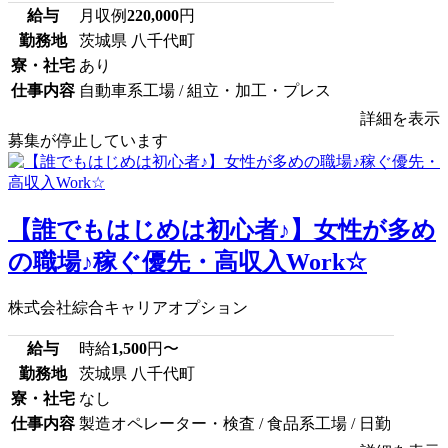
給与
月収例
220,000
円
勤務地
茨城県 八千代町
寮・社宅
あり
仕事内容
自動車系工場 / 組立・加工・プレス
詳細を表示
募集が停止しています
【誰でもはじめは初心者♪】女性が多め
の職場♪稼ぐ優先・高収入Work☆
株式会社綜合キャリアオプション
給与
時給
1,500
円〜
勤務地
茨城県 八千代町
寮・社宅
なし
仕事内容
製造オペレーター・検査 / 食品系工場 / 日勤