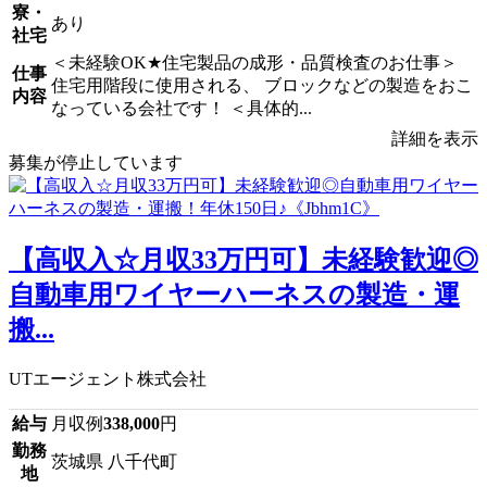
寮・
あり
社宅
＜未経験OK★住宅製品の成形・品質検査のお仕事＞
仕事
住宅用階段に使用される、 ブロックなどの製造をおこ
内容
なっている会社です！ ＜具体的...
詳細を表示
募集が停止しています
【高収入☆月収33万円可】未経験歓迎◎
自動車用ワイヤーハーネスの製造・運
搬...
UTエージェント株式会社
給与
月収例
338,000
円
勤務
茨城県 八千代町
地