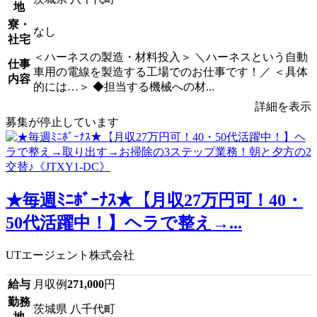
地
寮・
なし
社宅
＜ハーネスの製造・材料投入＞ ＼ハーネスという自動
仕事
車用の電線を製造する工場でのお仕事です！／ ＜具体
内容
的には…＞ ◆担当する機械への材...
詳細を表示
募集が停止しています
★毎週ﾐﾆﾎﾞｰﾅｽ★【月収27万円可！40・
50代活躍中！】ヘラで整え→...
UTエージェント株式会社
給与
月収例
271,000
円
勤務
茨城県 八千代町
地