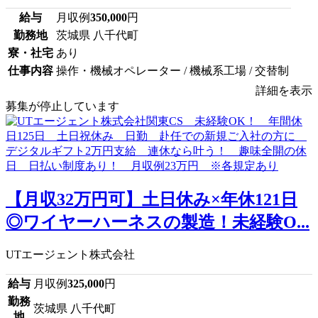
給与
月収例
350,000
円
勤務地
茨城県 八千代町
寮・社宅
あり
仕事内容
操作・機械オペレーター / 機械系工場 / 交替制
詳細を表示
募集が停止しています
【月収32万円可】土日休み×年休121日
◎ワイヤーハーネスの製造！未経験O...
UTエージェント株式会社
給与
月収例
325,000
円
勤務
茨城県 八千代町
地