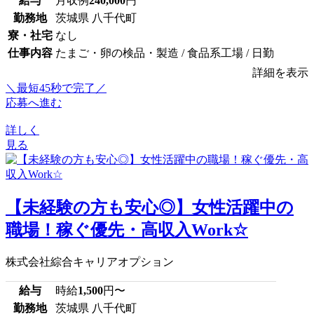
給与
月収例
240,000
円
勤務地
茨城県 八千代町
寮・社宅
なし
仕事内容
たまご・卵の検品・製造 / 食品系工場 / 日勤
詳細を表示
＼最短45秒で完了／
応募へ進む
詳しく
見る
【未経験の方も安心◎】女性活躍中の
職場！稼ぐ優先・高収入Work☆
株式会社綜合キャリアオプション
給与
時給
1,500
円〜
勤務地
茨城県 八千代町