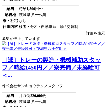
給与
時給
1,500
円〜
勤務地
茨城県 八千代町
寮・社宅
なし
仕事内容
検査・分析 / 自動車系工場 / 交替制
詳細を表示
募集が停止しています
［派］トレーの製造・機械補助スタッ
フ／時給1450円／／寮完備／未経験可
＜...
株式会社サンキョウテクノスタッフ
給与
月収例
220,000
円
勤務地
茨城県 八千代町