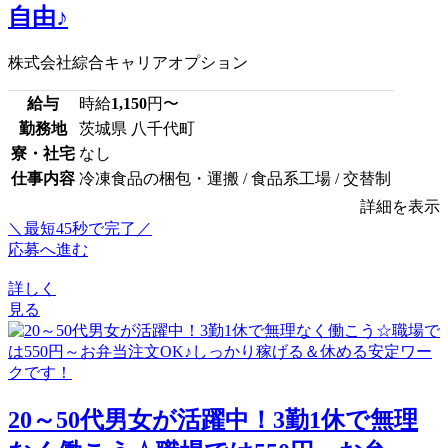
自由♪
株式会社綜合キャリアオプション
給与
時給
1,150
円〜
勤務地
茨城県 八千代町
寮・社宅
なし
仕事内容
冷凍食品の梱包・運搬 / 食品系工場 / 交替制
詳細を表示
＼最短45秒で完了／
応募へ進む
詳しく
見る
20～50代男女が活躍中！3勤1休で無理