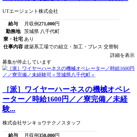
UTエージェント株式会社
給与
月収例
271,000
円
勤務地
茨城県 八千代町
寮・社宅
あり
仕事内容
建築系工場での組立・加工・プレス 交替制
詳細を表示
募集が停止しています
［派］ワイヤーハーネスの機械オペレ
ーター／時給1600円／／寮完備／未経
験...
株式会社サンキョウテクノスタッフ
給与
月収例
350,000
円