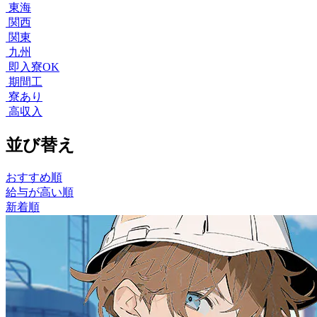
東海
関西
関東
九州
即入寮OK
期間工
寮あり
高収入
並び替え
おすすめ順
給与が高い順
新着順