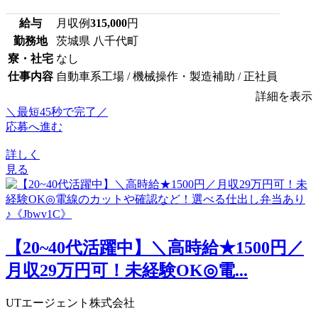
給与
月収例
315,000
円
勤務地
茨城県 八千代町
寮・社宅
なし
仕事内容
自動車系工場 / 機械操作・製造補助 / 正社員
詳細を表示
＼最短45秒で完了／
応募へ進む
詳しく
見る
【20~40代活躍中】＼高時給★1500円／
月収29万円可！未経験OK◎電...
UTエージェント株式会社