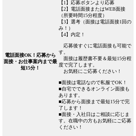
【1】応募ボタンより応募
【2】電話面接またはWEB面接
（所要時間15分程度）
【3】選考（面接は電話面接1回の
み！）
【4】内定！
応募後すぐに電話面接も可能で
す。
電話面接OK！応募から
面接は履歴書不要＆最短15分程
面接・お仕事案内まで最
度で完了します。
短15分！
お気軽にご応募ください！
■面接は電話なので私服でOK！
■自宅でできるオンライン面接も
あります。
■応募から面接まで最短15分で完
了します！
■面接・入社日はご相談に応じま
す。在職中の方もお気軽にご応募
ください！