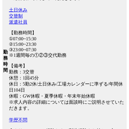
土日休み
交替制
派遣社員
【勤務時間】
①07:00~15:30
②15:00~23:30
③23:00~07:30
勤
※1週間毎の①②③交代勤務
務
時
【備考】
間
勤務：3交替
休憩：1回45分
休日：5勤2休/土日休み/工場カレンダーに準ずる/年間休
日104日
休暇：GW休暇・夏季休暇・年末年始休暇
※求人内容の詳細については面談時にご説明させていた
だきます。
学歴不問