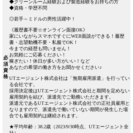
◆クリーンルーム経験および製造経験をお持ちの方
◆資格・学歴不問
◎若手～ミドルの男性活躍中！
《履歴書不要☆オンライン面接OK》
家にいながらスマホですぐにWEB面談ができる！履歴
書・志望動機不要・私服でOK！
今までの経歴も問いません！
お気軽にご応募ください！
必
稼ぎたい！休日が多い方がいい！など
須
あなたの希望の働き方をお聞かせください♪
資
格
UTエージェント株式会社は「無期雇用派遣」を行ってい
る会社です。
採用決定後はUTエージェント株式会社と期間を定めない
雇用契約を結び、派遣先でご勤務いただきます。
派遣元であるUTエージェント株式会社での正社員雇用と
なりますので、派遣先で働いていない期間が発生した場
合でも雇用契約は継続されます。
★平均年齢：38.2歳（2023/9/30時点、UTエージェント全
社）