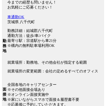
今までの経歴も問いません！
お気軽にご応募ください！
車通勤OK
茨城県 八千代町
勤務詳細：結城郡八千代町
通勤方法：徒歩/車/バイク
最寄り駅：宗道駅から車21分
勤
※構内の無料駐車場利用OK
務
地
就業場所：勤務地、その他会社が指定する範囲
就業場所の変更範囲：会社の定めるすべてのオフィス
全国各地のキャリアセンター
面
※その他面接会場あり
接
※オンライン面接実施中
地
※家にいながらスマホで面接＆履歴書不要
※応募後に予約していただきます。