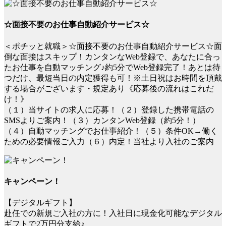
☆面接不要のお仕事自動紹介サービス☆
＜ポチッと就職＞☆面接不要のお仕事自動紹介サービス☆面
倒な面接はスキップ！カンタンなWeb登録で、あなたに合っ
たお仕事を自動マッチング♪約5分でWeb登録完了！あとは待
つだけ、最短当日の内定獲得も可！※土日祝はお時間を頂戴
する場合がございます・規定あり《応募後の流れはこれだ
け！》
（１）当サイトの求人に応募！（２）登録した携帯電話の
SMSよりご案内！（３）カンタンWeb登録（約5分！）
（４）自動マッチングでお仕事紹介！（５）条件OK→働く
ための必要情報ご入力（６）内定！当社より入社のご案内
キャンペーン！
【デジタルギフト】
赴任での新規ご入社の方に！入社日に現金化可能なデジタル
ギフトで2万円分支給♪