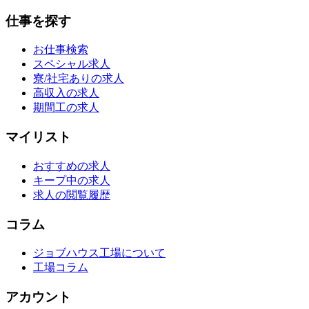
仕事を探す
お仕事検索
スペシャル求人
寮/社宅ありの求人
高収入の求人
期間工の求人
マイリスト
おすすめの求人
キープ中の求人
求人の閲覧履歴
コラム
ジョブハウス工場について
工場コラム
アカウント