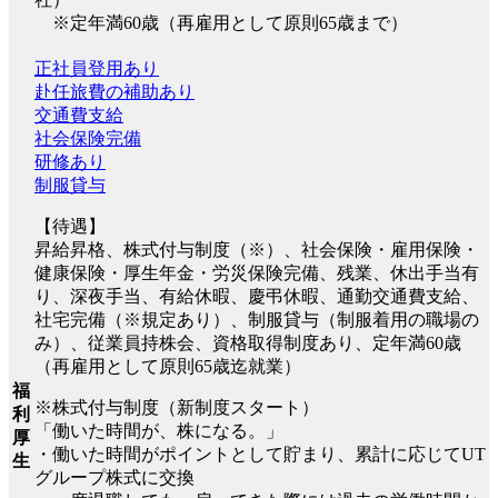
※定年満60歳（再雇用として原則65歳まで）
正社員登用あり
赴任旅費の補助あり
交通費支給
社会保険完備
研修あり
制服貸与
【待遇】
昇給昇格、株式付与制度（※）、社会保険・雇用保険・
健康保険・厚生年金・労災保険完備、残業、休出手当有
り、深夜手当、有給休暇、慶弔休暇、通勤交通費支給、
社宅完備（※規定あり）、制服貸与（制服着用の職場の
み）、従業員持株会、資格取得制度あり、定年満60歳
（再雇用として原則65歳迄就業）
福
※株式付与制度（新制度スタート）
利
「働いた時間が、株になる。」
厚
・働いた時間がポイントとして貯まり、累計に応じてUT
生
グループ株式に交換