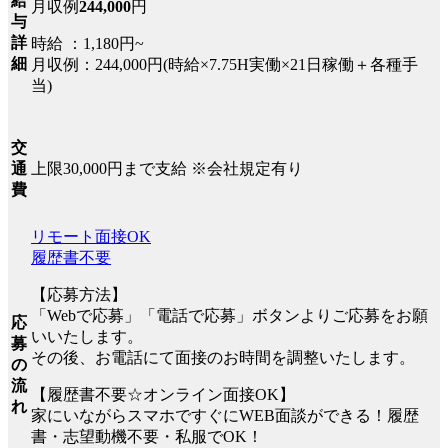
給
月収例
244,000
円
与
詳
時給 ：1,180円~
細
月収例：244,000円(時給×7.75H実働×21日稼働＋各種手
当)
交
上限30,000円まで支給 ※会社規定有り
通
費
リモート面接OK
履歴書不要
【応募方法】
「Webで応募」「電話で応募」ボタンよりご応募をお願
応
いいたします。
募
その後、お電話にて面接のお時間を調整いたします。
の
流
【履歴書不要☆オンライン面接OK】
れ
家にいながらスマホですぐにWEB面談ができる！履歴
書・志望動機不要・私服でOK！