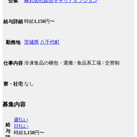
株式会社綜合キャリアオプション
企業
時給
1,150
円〜
給与詳細
茨城県
八千代町
勤務地
冷凍食品の梱包・運搬 / 食品系工場 / 交替制
仕事内容
なし
寮・社宅
募集内容
週払い
給
日払い
与
時給
1,150
円〜