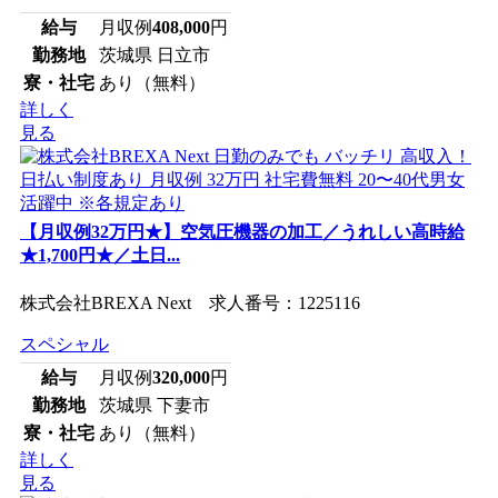
給与
月収例
408,000
円
勤務地
茨城県 日立市
寮・社宅
あり（無料）
詳しく
見る
【月収例32万円★】空気圧機器の加工／うれしい高時給
★1,700円★／土日...
株式会社BREXA Next 求人番号：1225116
スペシャル
給与
月収例
320,000
円
勤務地
茨城県 下妻市
寮・社宅
あり（無料）
詳しく
見る