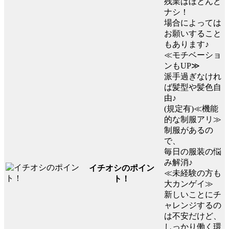
残業はほとんど
ナシ！
場合によっては
お願いすること
もあります♪
≪モチベーショ
ンもUP≫
派手過ぎなけれ
ば髪型や髪色自
由♪
(規定有)≪機能
的な制服アリ≫
制服があるの
で、
毎日の服装の悩
み解消♪
イチオシのポイン
≪未経験の方も
ト！
大カンゲイ≫
新しいことにチ
ャレンジするの
は不安だけど、
しっかり働く環