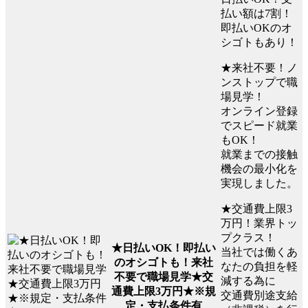
払い額は7割！
即払いOKのオ
シゴトもあり！
★来社不要！ノ
ンストップで職
場見学！
オンライン登録
でスピード就業
もOK！
就業までの接触
機会の最小化を
実現しました。
★交通費上限3
万円！業界トッ
プクラス！
★日払いOK！即払い
当社では働くあ
のオシゴトも！来社
なたの負担を軽
不要で職場見学★交
減する為に
通費上限3万円★※規
交通費別途支給
定・支払条件有