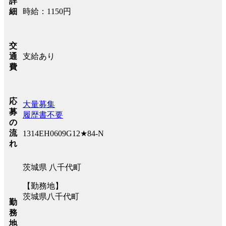
詳
時給：1150円
細
交
支給あり
通
費
応
大量募集
募
履歴書不要
の
流
1314EH0609G12★84-N
れ
茨城県 八千代町
【勤務地】
茨城県八千代町
勤
務
地