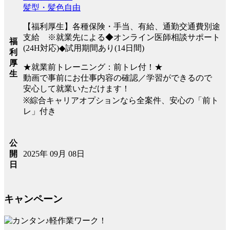
髪型・髪色自由
【福利厚生】各種保険・手当、有給、通勤交通費別途
支給 ※就業先による◆オンライン医師相談サポート
福
(24H対応)◆試用期間あり(14日間)
利
厚
★就業前トレーニング：前トレ付！★
生
動画で事前にお仕事内容の確認／学習ができるので
安心して就業いただけます！
※綜合キャリアオプションなら全案件、安心の「前ト
レ」付き
公
2025年 09月 08日
開
日
キャンペーン