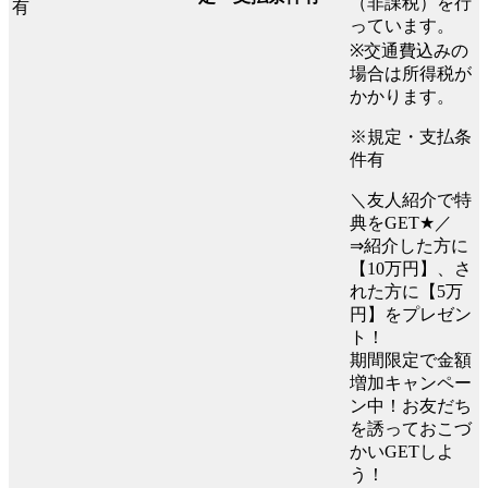
（非課税）を行
っています。
※交通費込みの
場合は所得税が
かかります。
※規定・支払条
件有
＼友人紹介で特
典をGET★／
⇒紹介した方に
【10万円】、さ
れた方に【5万
円】をプレゼン
ト！
期間限定で金額
増加キャンペー
ン中！お友だち
を誘っておこづ
かいGETしよ
う！