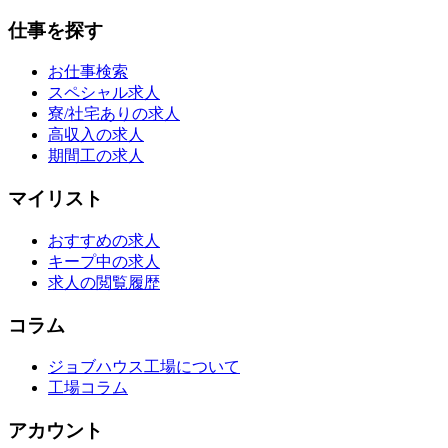
仕事を探す
お仕事検索
スペシャル求人
寮/社宅ありの求人
高収入の求人
期間工の求人
マイリスト
おすすめの求人
キープ中の求人
求人の閲覧履歴
コラム
ジョブハウス工場について
工場コラム
アカウント