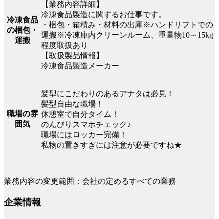
【業務内容詳細】
冷凍食品製造に関するお仕事です。
冷凍食品
・梱包・箱積み・材料の出庫※ハンドリフトでの
の梱包・
運搬※冷凍庫内クリーンルーム、重量物10～15kg
運搬
程度取扱あり
【取扱製品情報】
冷凍食品製造メーカー
髪型にこだわりのあるアナタは必見！
髪型自由な職場！
職場の雰
休憩室で自分タイム！
囲気
のんびりスマホチェック♪
職場にはロッカー完備！
私物の置きすぎには注意が必要ですね★
業務内容の変更範囲：会社の定めるすべての業務
企業情報