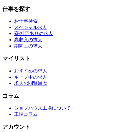
仕事を探す
お仕事検索
スペシャル求人
寮/社宅ありの求人
高収入の求人
期間工の求人
マイリスト
おすすめの求人
キープ中の求人
求人の閲覧履歴
コラム
ジョブハウス工場について
工場コラム
アカウント