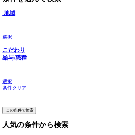
地域
選択
こだわり
給与/職種
選択
条件クリア
この条件で検索
人気の条件から検索