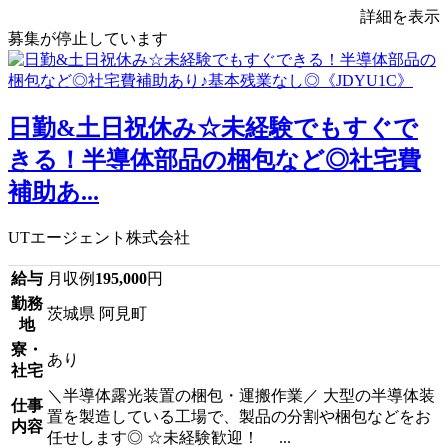
詳細を表示
募集が停止しています
日勤&土日祝休み☆未経験でもすぐで
きる！半導体部品の梱包など◎社宅費
補助あ...
UTエージェント株式会社
給与
月収例
195,000
円
勤務
茨城県 阿見町
地
寮・
あり
社宅
＼半導体露光装置の梱包・運搬作業／ 大型の半導体装
仕事
置を製造している工場で、製品の分割や梱包などをお
内容
任せします◎ ☆未経験歓迎！ ...