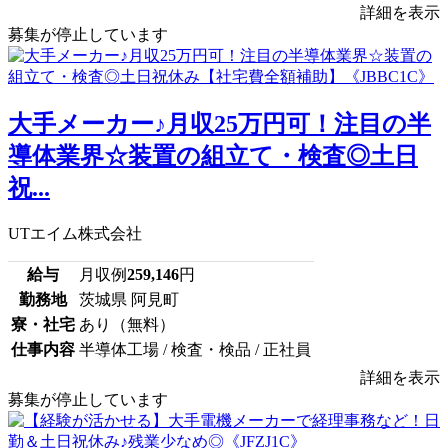
詳細を表示
募集が停止しています
大手メーカー♪月収25万円可！注目の半
導体業界☆装置の組立て・検査◎土日
祝...
UTエイム株式会社
給与
月収例
259,146
円
勤務地
茨城県 阿見町
寮・社宅
あり（無料）
仕事内容
半導体工場 / 検査・検品 / 正社員
詳細を表示
募集が停止しています