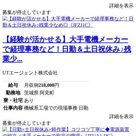
詳細を表示
募集が停止しています
【経験が活かせる】大手電機メーカー
で経理事務など！日勤＆土日祝休み♪残
業少...
UTエージェント株式会社
給与
月収例
218,000
円
勤務地
茨城県 阿見町
寮・社宅
あり
仕事内容
機械系工場での現場事務 日勤
詳細を表示
募集が停止しています