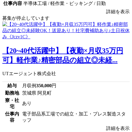
仕事内容
半導体工場 / 軽作業・ピッキング / 日勤
詳細を表示
募集が停止しています
【20~40代活躍中】【夜勤×月収35万円
可】軽作業♪精密部品の組立◎未経...
UTエージェント株式会社
給与
月収例
350,000
円
勤務地
茨城県 阿見町
寮・社
あり
宅
仕事内
電子部品系工場での組立・加工・プレス製造スタ
容
ッフ
詳細を表示