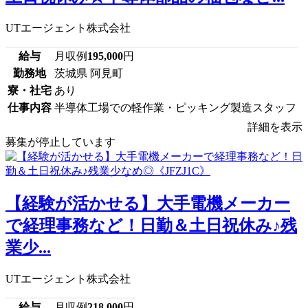
UTエージェント株式会社
給与
月収例
195,000
円
勤務地
茨城県 阿見町
寮・社宅
あり
仕事内容
半導体工場での軽作業・ピッキング製造スタッフ
詳細を表示
募集が停止しています
【経験が活かせる】大手電機メーカー
で経理事務など！日勤＆土日祝休み♪残
業少...
UTエージェント株式会社
給与
月収例
218,000
円