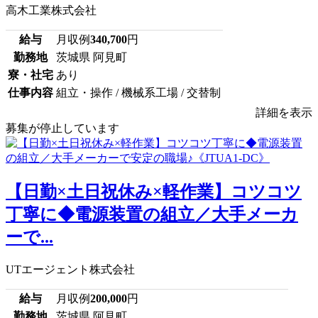
高木工業株式会社
給与
月収例
340,700
円
勤務地
茨城県 阿見町
寮・社宅
あり
仕事内容
組立・操作 / 機械系工場 / 交替制
詳細を表示
募集が停止しています
【日勤×土日祝休み×軽作業】コツコツ
丁寧に◆電源装置の組立／大手メーカ
ーで...
UTエージェント株式会社
給与
月収例
200,000
円
勤務地
茨城県 阿見町