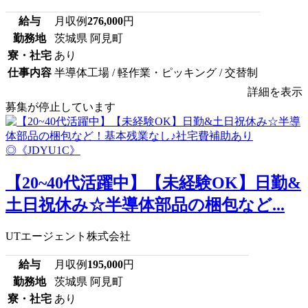
給与
月収例
276,000
円
勤務地
茨城県 阿見町
寮・社宅
あり
仕事内容
半導体工場 / 軽作業・ピッキング / 交替制
詳細を表示
募集が停止しています
【20~40代活躍中】【未経験OK】日勤&
土日祝休み☆半導体部品の梱包など...
UTエージェント株式会社
給与
月収例
195,000
円
勤務地
茨城県 阿見町
寮・社宅
あり