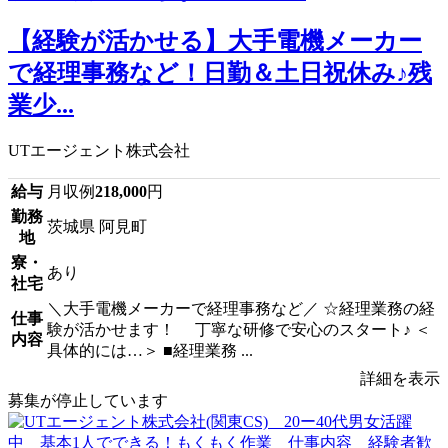
【経験が活かせる】大手電機メーカー
で経理事務など！日勤＆土日祝休み♪残
業少...
UTエージェント株式会社
給与
月収例
218,000
円
勤務
茨城県 阿見町
地
寮・
あり
社宅
＼大手電機メーカーで経理事務など／ ☆経理業務の経
仕事
験が活かせます！ 丁寧な研修で安心のスタート♪ ＜
内容
具体的には…＞ ■経理業務 ...
詳細を表示
募集が停止しています