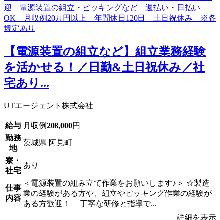
【電源装置の組立など】組立業務経験
を活かせる！／日勤&土日祝休み／社
宅あり...
UTエージェント株式会社
給与
月収例
208,000
円
勤務
茨城県 阿見町
地
寮・
あり
社宅
＜電源装置の組み立て作業をお願いします♪＞ ☆製造
仕事
業の経験がある方や、組立やピッキング作業の経験が
内容
ある方歓迎！ 丁寧な研修と指導で...
詳細を表示