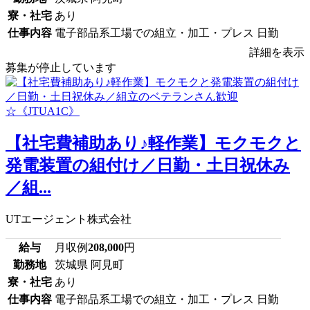
寮・社宅
あり
仕事内容
電子部品系工場での組立・加工・プレス 日勤
詳細を表示
募集が停止しています
【社宅費補助あり♪軽作業】モクモクと
発電装置の組付け／日勤・土日祝休み
／組...
UTエージェント株式会社
給与
月収例
208,000
円
勤務地
茨城県 阿見町
寮・社宅
あり
仕事内容
電子部品系工場での組立・加工・プレス 日勤