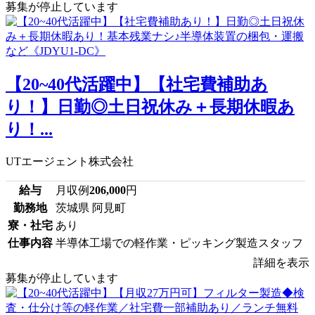
募集が停止しています
【20~40代活躍中】【社宅費補助あ
り！】日勤◎土日祝休み＋長期休暇あ
り！...
UTエージェント株式会社
給与
月収例
206,000
円
勤務地
茨城県 阿見町
寮・社宅
あり
仕事内容
半導体工場での軽作業・ピッキング製造スタッフ
詳細を表示
募集が停止しています