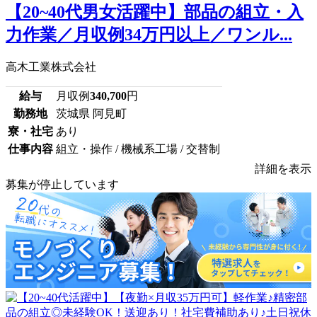
【20~40代男女活躍中】部品の組立・入
力作業／月収例34万円以上／ワンル...
高木工業株式会社
給与
月収例
340,700
円
勤務地
茨城県 阿見町
寮・社宅
あり
仕事内容
組立・操作 / 機械系工場 / 交替制
詳細を表示
募集が停止しています