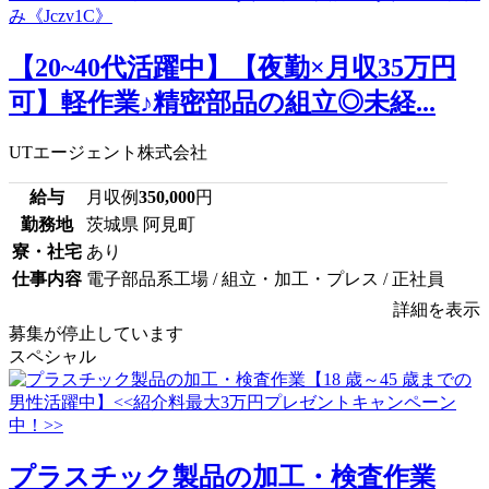
【20~40代活躍中】【夜勤×月収35万円
可】軽作業♪精密部品の組立◎未経...
UTエージェント株式会社
給与
月収例
350,000
円
勤務地
茨城県 阿見町
寮・社宅
あり
仕事内容
電子部品系工場 / 組立・加工・プレス / 正社員
詳細を表示
募集が停止しています
スペシャル
プラスチック製品の加工・検査作業