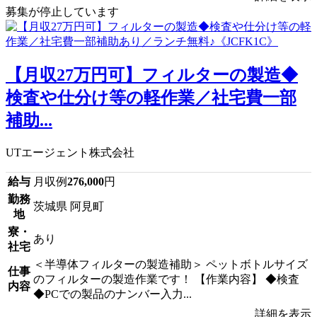
募集が停止しています
【月収27万円可】フィルターの製造◆
検査や仕分け等の軽作業／社宅費一部
補助...
UTエージェント株式会社
給与
月収例
276,000
円
勤務
茨城県 阿見町
地
寮・
あり
社宅
＜半導体フィルターの製造補助＞ ペットボトルサイズ
仕事
のフィルターの製造作業です！ 【作業内容】 ◆検査
内容
◆PCでの製品のナンバー入力...
詳細を表示