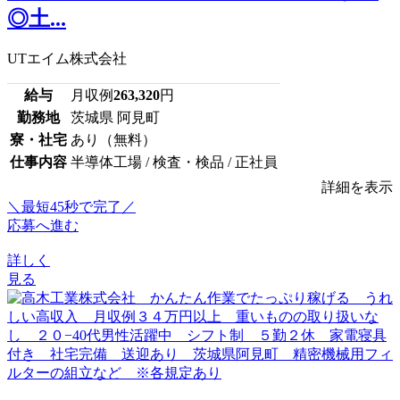
◎土...
UTエイム株式会社
給与
月収例
263,320
円
勤務地
茨城県 阿見町
寮・社宅
あり（無料）
仕事内容
半導体工場 / 検査・検品 / 正社員
詳細を表示
＼最短45秒で完了／
応募へ進む
詳しく
見る