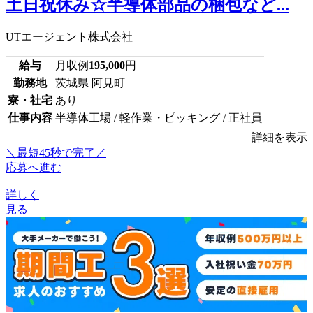
土日祝休み☆半導体部品の梱包など...
UTエージェント株式会社
給与
月収例
195,000
円
勤務地
茨城県 阿見町
寮・社宅
あり
仕事内容
半導体工場 / 軽作業・ピッキング / 正社員
詳細を表示
＼最短45秒で完了／
応募へ進む
詳しく
見る