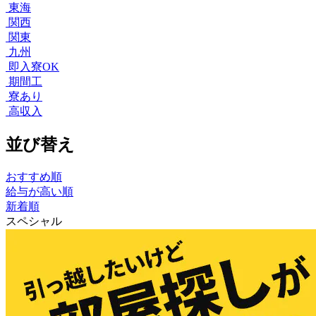
東海
関西
関東
九州
即入寮OK
期間工
寮あり
高収入
並び替え
おすすめ順
給与が高い順
新着順
スペシャル