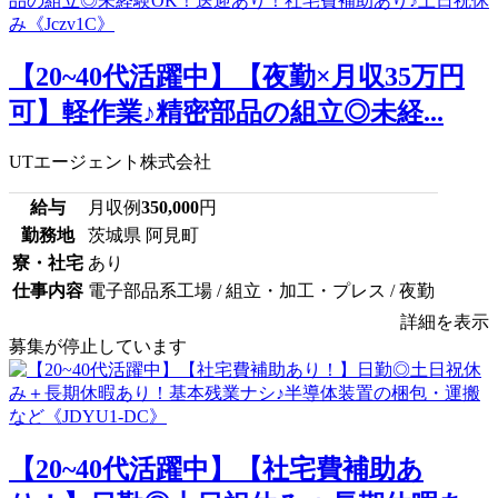
【20~40代活躍中】【夜勤×月収35万円
可】軽作業♪精密部品の組立◎未経...
UTエージェント株式会社
給与
月収例
350,000
円
勤務地
茨城県 阿見町
寮・社宅
あり
仕事内容
電子部品系工場 / 組立・加工・プレス / 夜勤
詳細を表示
募集が停止しています
【20~40代活躍中】【社宅費補助あ