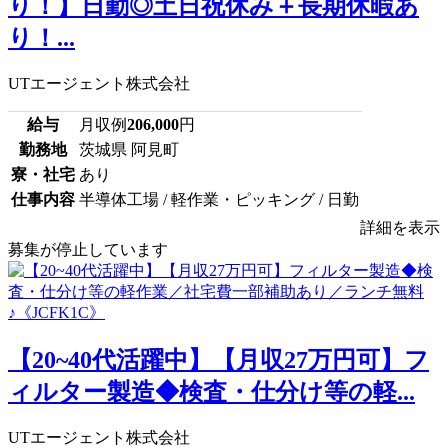
り！】日勤◎土日祝休み＋長期休暇あ
り！...
UTエージェント株式会社
給与
月収例
206,000
円
勤務地
茨城県 阿見町
寮・社宅
あり
仕事内容
半導体工場 / 軽作業・ピッキング / 日勤
詳細を表示
募集が停止しています
【20~40代活躍中】【月収27万円可】フ
ィルター製造◆検査・仕分け等の軽...
UTエージェント株式会社