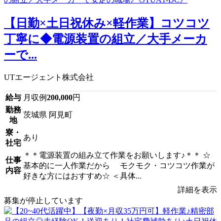
【日勤×土日祝休み×軽作業】コツコツ
丁寧に◆電源装置の組立／大手メーカ
ーで...
UTエージェント株式会社
給与
月収例
200,000
円
勤務
茨城県 阿見町
地
寮・
あり
社宅
＊＊電源装置の組み立て作業をお願いします♪＊＊ ☆
仕事
基本的に一人作業だから モクモク・コツコツ作業が
内容
好きな方にはおすすめ☆ ＜具体...
詳細を表示
募集が停止しています