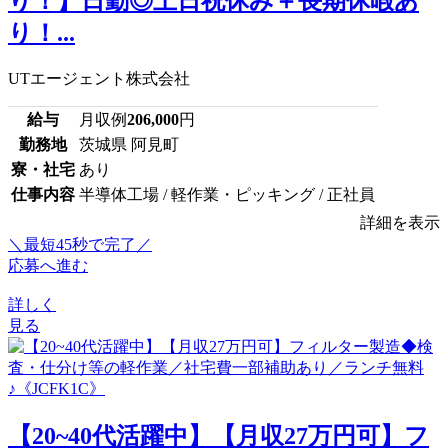
り！】日勤◎土日祝休み＋長期休暇あ
り！...
UTエージェント株式会社
給与
月収例
206,000
円
勤務地
茨城県 阿見町
寮・社宅
あり
仕事内容
半導体工場 / 軽作業・ピッキング / 正社員
詳細を表示
＼最短45秒で完了／
応募へ進む
詳しく
見る
【20~40代活躍中】【月収27万円可】フ