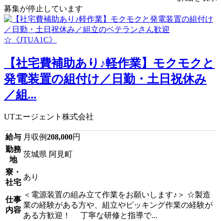
募集が停止しています
【社宅費補助あり♪軽作業】モクモクと
発電装置の組付け／日勤・土日祝休み
／組...
UTエージェント株式会社
給与
月収例
208,000
円
勤務
茨城県 阿見町
地
寮・
あり
社宅
＜電源装置の組み立て作業をお願いします♪＞ ☆製造
仕事
業の経験がある方や、組立やピッキング作業の経験が
内容
ある方歓迎！ 丁寧な研修と指導で...