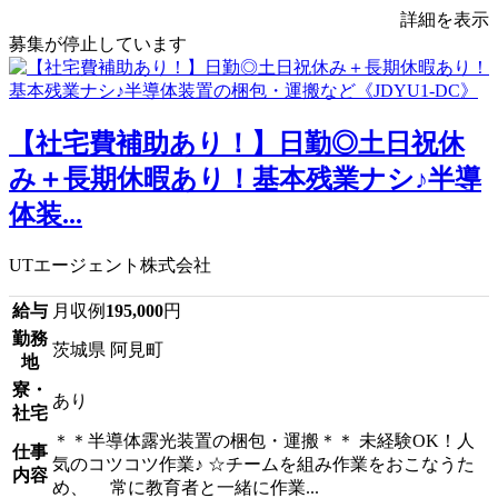
詳細を表示
募集が停止しています
【社宅費補助あり！】日勤◎土日祝休
み＋長期休暇あり！基本残業ナシ♪半導
体装...
UTエージェント株式会社
給与
月収例
195,000
円
勤務
茨城県 阿見町
地
寮・
あり
社宅
＊＊半導体露光装置の梱包・運搬＊＊ 未経験OK！人
仕事
気のコツコツ作業♪ ☆チームを組み作業をおこなうた
内容
め、 常に教育者と一緒に作業...