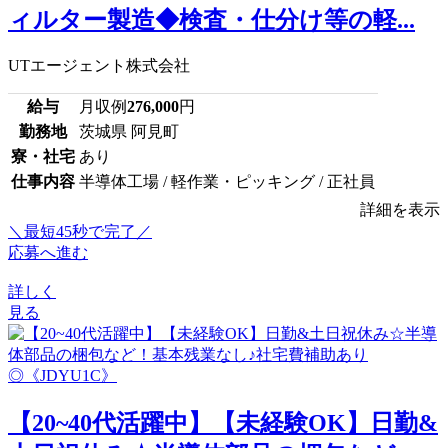
ィルター製造◆検査・仕分け等の軽...
UTエージェント株式会社
給与
月収例
276,000
円
勤務地
茨城県 阿見町
寮・社宅
あり
仕事内容
半導体工場 / 軽作業・ピッキング / 正社員
詳細を表示
＼最短45秒で完了／
応募へ進む
詳しく
見る
【20~40代活躍中】【未経験OK】日勤&