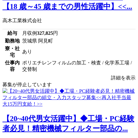
【18 歳～45 歳までの男性活躍中】<<...
高木工業株式会社
給与
月収例
327,825
円
勤務地
茨城県 阿見町
寮・社
あり
宅
仕事内
ポリエチレンフィルムの加工・検査 / 化学系工場 /
容
交替制
詳細を表示
募集が停止しています
【20~40代男女活躍中】◆工場・PC経験
者必見！精密機械フィルター部品の...