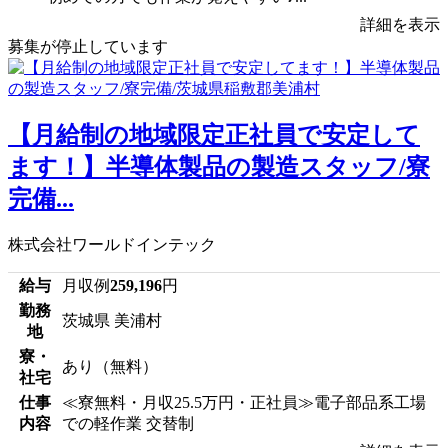
詳細を表示
募集が停止しています
【月給制の地域限定正社員で安定して
ます！】半導体製品の製造スタッフ/寮
完備...
株式会社ワールドインテック
給与
月収例
259,196
円
勤務
茨城県 美浦村
地
寮・
あり（無料）
社宅
仕事
≪寮無料・月収25.5万円・正社員≫電子部品系工場
内容
での軽作業 交替制