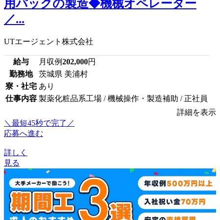
用パックの製造◆機械オペレーター
／...
UTエージェント株式会社
給与
月収例
202,000
円
勤務地
茨城県 美浦村
寮・社宅
あり
仕事内容
製薬化粧品系工場 / 機械操作・製造補助 / 正社員
詳細を表示
＼最短45秒で完了／
応募へ進む
詳しく
見る