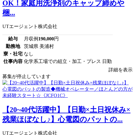
OK！家庭用洗浄剤のキャップ締めや
梱...
UTエージェント株式会社
給与
月収例
190,000
円
勤務地
茨城県 美浦村
寮・社宅
なし
仕事内容
化学系工場での組立・加工・プレス 日勤
詳細を表示
募集が停止しています
【20~40代活躍中】【日勤×土日祝休み×
残業ほぼなし♪】心電図のパットの...
UTエージェント株式会社