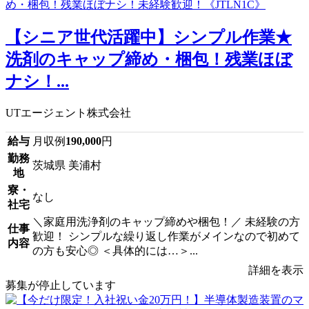
【シニア世代活躍中】シンプル作業★
洗剤のキャップ締め・梱包！残業ほぼ
ナシ！...
UTエージェント株式会社
給与
月収例
190,000
円
勤務
茨城県 美浦村
地
寮・
なし
社宅
＼家庭用洗浄剤のキャップ締めや梱包！／ 未経験の方
仕事
歓迎！ シンプルな繰り返し作業がメインなので初めて
内容
の方も安心◎ ＜具体的には…＞...
詳細を表示
募集が停止しています