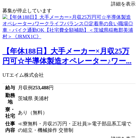
詳細を表示
募集が停止しています
【年休188日】大手メーカー×月収25万
円可☆半導体製造オペレーター♪ワー...
UTエイム株式会社
給与
月収例
253,488
円
勤務
茨城県 美浦村
地
寮・
あり（無料）
社宅
仕事
≪寮無料・月収25万円・正社員≫電子部品系工場で
内容
の組立・機械操作 交替制