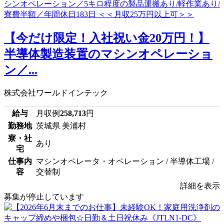
【今だけ限定！入社祝い金20万円！】
半導体製造装置のマシンオペレーショ
ン／...
株式会社ワールドインテック
給与
月収例
258,713
円
勤務地
茨城県 美浦村
寮・社
あり
宅
仕事内
マシンオペレータ・オペレーション / 半導体工場 /
容
交替制
詳細を表示
募集が停止しています