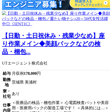
【日勤・土日祝休み・残業少なめ】座
り作業メイン◆美顔パックなどの検
品・梱包...
UTエージェント株式会社
給与
月収例
178,000
円
勤務
茨城県 美浦村
地
寮・
あり
社宅
＜医療品の検品・梱包作業＞ 心電図検査パットや美容
仕事
用・医療用パックの製造工場です！ ＜具体的には…＞
内容