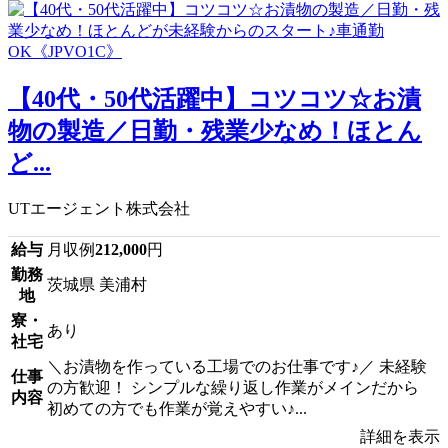
【40代・50代活躍中】コツコツ☆お漬
物の製造／日勤・残業少なめ！ほとん
ど...
UTエージェント株式会社
給与
月収例
212,000
円
勤務
茨城県 美浦村
地
寮・
あり
社宅
＼お漬物を作っている工場でのお仕事です♪／ 未経験
仕事
の方歓迎！ シンプルな繰り返し作業がメインだから
内容
初めての方でも作業が覚えやすい♪...
詳細を表示