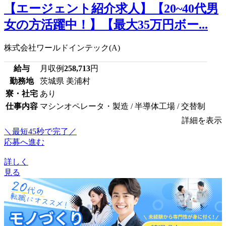
【エージェント紹介求人】【20~40代男
女の方活躍中！】【最大35万円ボー...
株式会社ワールドインテック(A)
給与
月収例
258,713
円
勤務地
茨城県 美浦村
寮・社宅
あり
仕事内容
マシンオペレータ・製造 / 半導体工場 / 交替制
詳細を表示
＼最短45秒で完了／
応募へ進む
詳しく
見る