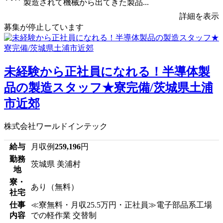
製造されて機械から出てきた製品...
詳細を表示
募集が停止しています
未経験から正社員になれる！半導体製
品の製造スタッフ★寮完備/茨城県土浦
市近郊
株式会社ワールドインテック
給与
月収例
259,196
円
勤務
茨城県 美浦村
地
寮・
あり（無料）
社宅
仕事
≪寮無料・月収25.5万円・正社員≫電子部品系工場
内容
での軽作業 交替制