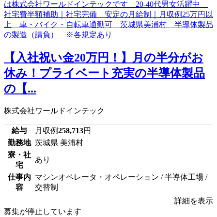
【入社祝い金20万円！】月の半分がお
休み！プライベート充実の半導体製品
の【...
株式会社ワールドインテック
給与
月収例
258,713
円
勤務地
茨城県 美浦村
寮・社
あり
宅
仕事内
マシンオペレータ・オペレーション / 半導体工場 /
容
交替制
詳細を表示
募集が停止しています