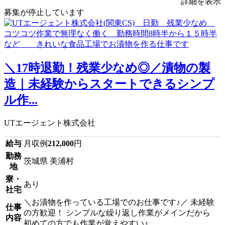
詳細を表示
募集が停止しています
＼17時退勤！残業少なめ◎／漬物の製
造｜未経験からスタートできるシンプ
ル作...
UTエージェント株式会社
給与
月収例
212,000
円
勤務
茨城県 美浦村
地
寮・
あり
社宅
＼お漬物を作っている工場でのお仕事です♪／ 未経験
仕事
の方歓迎！ シンプルな繰り返し作業がメインだから
内容
初めての方でも作業が覚えやすい♪...