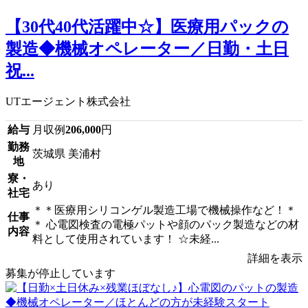
【30代40代活躍中☆】医療用パックの
製造◆機械オペレーター／日勤・土日
祝...
UTエージェント株式会社
給与
月収例
206,000
円
勤務
茨城県 美浦村
地
寮・
あり
社宅
＊＊医療用シリコンゲル製造工場で機械操作など！＊
仕事
＊ 心電図検査の電極パットや顔のパック製造などの材
内容
料として使用されています！ ☆未経...
詳細を表示
募集が停止しています