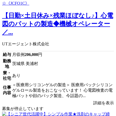
【日勤×土日休み×残業ほぼなし♪】心電
図のパットの製造◆機械オペレーター
／...
UTエージェント株式会社
給与
月収例
206,000
円
勤務
茨城県 美浦村
地
寮・
あり
社宅
＜医療用シリコンゲルの製造＞ 医療用パックシリコン
仕事
ゲルロール製造をおこなっています！ 心電図検査の電
内容
極パットや顔のパック製造、今話題の...
詳細を表示
募集が停止しています