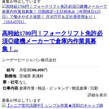
募集が停止しています
高時給1700円！フォークリフト免許必
須◎建機メーカーで倉庫内作業員募
集！...
シーデーピージャパン株式会社
給与
月収例
306,000
円
勤務地
茨城県 美浦村
寮・社宅
なし
仕事内容
倉庫作業 / 検品・ピッキング / 物流倉庫 / 日勤
詳細を表示
募集が停止しています