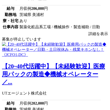
給与
月収例
206,000
円
勤務地
茨城県 美浦村
寮・社宅
あり
仕事内容
製薬化粧品系工場 / 機械操作・製造補助 / 日勤
詳細を表示
募集が停止しています
【20~40代活躍中】【未経験歓迎】医療
用パックの製造◆機械オペレーター
／...
UTエージェント株式会社
給与
月収例
202,000
円
勤務地
茨城県 美浦村