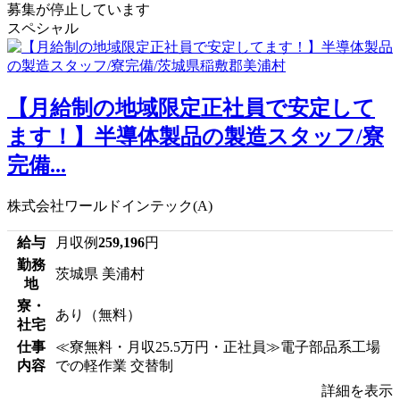
募集が停止しています
スペシャル
【月給制の地域限定正社員で安定して
ます！】半導体製品の製造スタッフ/寮
完備...
株式会社ワールドインテック(A)
給与
月収例
259,196
円
勤務
茨城県 美浦村
地
寮・
あり（無料）
社宅
仕事
≪寮無料・月収25.5万円・正社員≫電子部品系工場
内容
での軽作業 交替制
詳細を表示