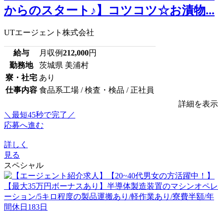
からのスタート♪】コツコツ☆お漬物...
UTエージェント株式会社
給与
月収例
212,000
円
勤務地
茨城県 美浦村
寮・社宅
あり
仕事内容
食品系工場 / 検査・検品 / 正社員
詳細を表示
＼最短45秒で完了／
応募へ進む
詳しく
見る
スペシャル