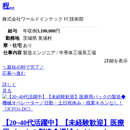
程...
株式会社ワールドインテック FC技術部
給与
年収例
3,100,000
円
勤務地
茨城県 美浦村
寮・社宅
あり
仕事内容
製造エンジニア / 半導体工場系工場
詳細を表示
＼最短45秒で完了／
応募へ進む
詳しく
見る
【20~40代活躍中】【未経験歓迎】医療