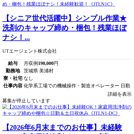
【シニア世代活躍中】シンプル作業★
洗剤のキャップ締め・梱包！残業ほぼ
ナシ！...
UTエージェント株式会社
給与
月収例
190,000
円
勤務地
茨城県 美浦村
寮・社宅
なし
仕事内容
化学系工場での機械操作・製造オペレーター 日勤
詳細を表示
募集が停止しています
【2026年6月末までのお仕事】未経験