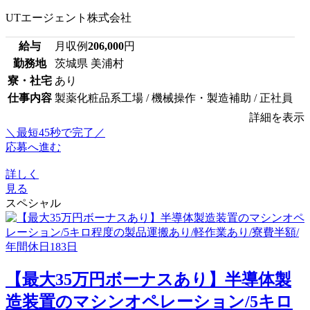
UTエージェント株式会社
給与
月収例
206,000
円
勤務地
茨城県 美浦村
寮・社宅
あり
仕事内容
製薬化粧品系工場 / 機械操作・製造補助 / 正社員
詳細を表示
＼最短45秒で完了／
応募へ進む
詳しく
見る
スペシャル
【最大35万円ボーナスあり】半導体製
造装置のマシンオペレーション/5キロ