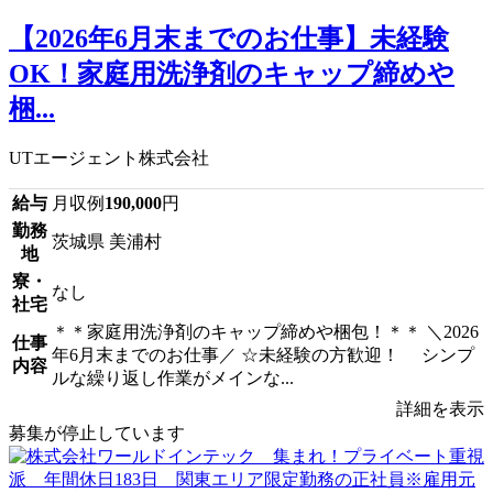
【2026年6月末までのお仕事】未経験
OK！家庭用洗浄剤のキャップ締めや
梱...
UTエージェント株式会社
給与
月収例
190,000
円
勤務
茨城県 美浦村
地
寮・
なし
社宅
＊＊家庭用洗浄剤のキャップ締めや梱包！＊＊ ＼2026
仕事
年6月末までのお仕事／ ☆未経験の方歓迎！ シンプ
内容
ルな繰り返し作業がメインな...
詳細を表示
募集が停止しています