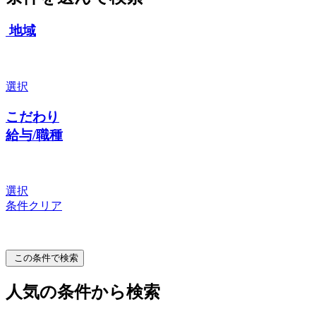
地域
選択
こだわり
給与/職種
選択
条件クリア
この条件で検索
人気の条件から検索