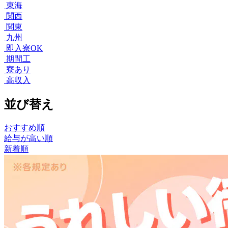
東海
関西
関東
九州
即入寮OK
期間工
寮あり
高収入
並び替え
おすすめ順
給与が高い順
新着順