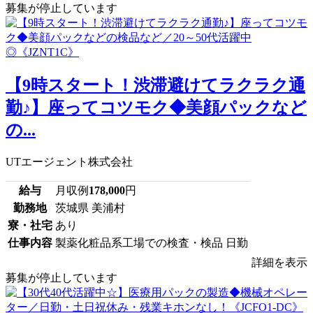
募集が停止しています
【9時スタート！渋滞避けてラクラク通
勤♪】座ってコツモク◆美顔パックなど
の...
UTエージェント株式会社
給与
月収例
178,000
円
勤務地
茨城県 美浦村
寮・社宅
あり
仕事内容
製薬化粧品系工場での検査・検品 日勤
詳細を表示
募集が停止しています