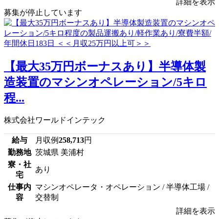
詳細を表示
募集が停止しています
【最大35万円ボーナスあり】半導体製
造装置のマシンオペレーション/5キロ
程...
株式会社ワールドインテック
給与
月収例
258,713
円
勤務地
茨城県 美浦村
寮・社
あり
宅
仕事内
マシンオペレータ・オペレーション / 半導体工場 /
容
交替制
詳細を表示