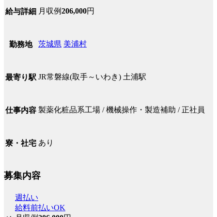
月収例
206,000
円
給与詳細
茨城県
美浦村
勤務地
JR常磐線(取手～いわき) 土浦駅
最寄り駅
製薬化粧品系工場 / 機械操作・製造補助 / 正社員
仕事内容
あり
寮・社宅
募集内容
週払い
給料前払いOK