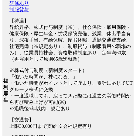
研修あり
制服貸与
【待遇】
昇給昇格、株式付与制度（※）、社会保険・雇用保険・
健康保険・厚生年金・労災保険完備、残業、休出手当有
り、深夜手当、有給休暇、慶弔休暇、通勤交通費支給、
社宅完備（※規定あり）、制服貸与（制服着用の職場の
み）、従業員持株会、資格取得制度あり、定年満60歳
（再雇用として原則65歳迄就業）
※株式付与制度（新制度スタート）
「働いた時間が、株になる。」
福
・働いた時間がポイントとして貯まり、累計に応じてUT
利
グループ株式に交換
厚
・一度退職しても、戻ってきた際には過去の労働時間か
生
ら再び積み上げが可能(※)
※退職後5年以内、規定あり
【交通費】
上限30,000円まで支給 ※会社規定有り