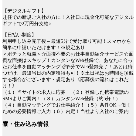
【デジタルギフト】
赴任での新規ご入社の方に！入社日に現金化可能なデジタル
ギフトで2万円分支給♪
【日払い制度】
利用申し込み完了後～最短5分で受け取り可能！スマホから
簡単に申請いただけます！※規定あり
＜ポチッと就職＞☆面接不要のお仕事自動紹介サービス☆面
倒な面接はスキップ！カンタンなWeb登録で、あなたに合っ
たお仕事を自動マッチング♪約5分でWeb登録完了！あとは待
つだけ、最短当日の内定獲得も可！※土日祝はお時間を頂戴
する場合がございます・規定あり《応募後の流れはこれだ
け！》
（１）当サイトの求人に応募！（２）登録した携帯電話の
SMSよりご案内！（３）カンタンWeb登録（約5分！）
（４）自動マッチングでお仕事紹介！（５）条件OK→働く
ための必要情報ご入力（６）内定！当社より入社のご案内
寮・住み込み情報