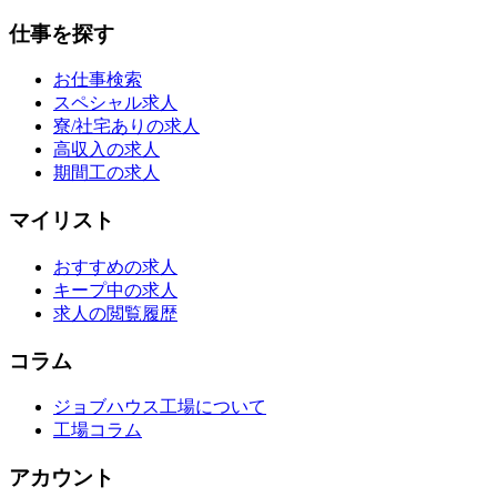
仕事を探す
お仕事検索
スペシャル求人
寮/社宅ありの求人
高収入の求人
期間工の求人
マイリスト
おすすめの求人
キープ中の求人
求人の閲覧履歴
コラム
ジョブハウス工場について
工場コラム
アカウント