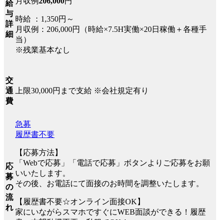
月収例
206,000
円
給
与
時給 ：1,350円～
詳
月収例：206,000円（時給×7.5H実働×20日稼働＋各種手
細
当）
※残業基本なし
交
上限30,000円まで支給 ※会社規定有り
通
費
急募
履歴書不要
【応募方法】
「Webで応募」「電話で応募」ボタンよりご応募をお願
応
いいたします。
募
その後、お電話にて面接のお時間を調整いたします。
の
流
【履歴書不要☆オンライン面接OK】
れ
家にいながらスマホですぐにWEB面談ができる！履歴