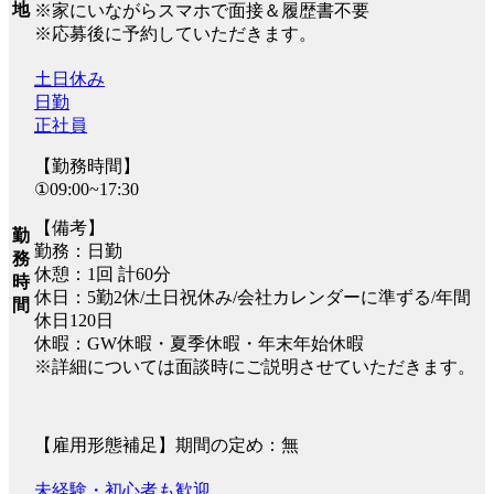
地
※家にいながらスマホで面接＆履歴書不要
※応募後に予約していただきます。
土日休み
日勤
正社員
【勤務時間】
①09:00~17:30
【備考】
勤
勤務：日勤
務
休憩：1回 計60分
時
休日：5勤2休/土日祝休み/会社カレンダーに準ずる/年間
間
休日120日
休暇：GW休暇・夏季休暇・年末年始休暇
※詳細については面談時にご説明させていただきます。
【雇用形態補足】期間の定め：無
未経験・初心者も歓迎