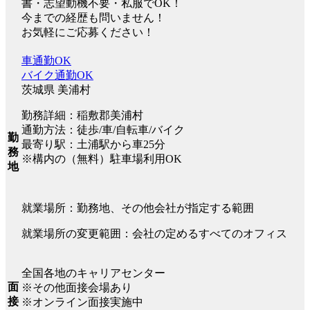
書・志望動機不要・私服でOK！
今までの経歴も問いません！
お気軽にご応募ください！
車通勤OK
バイク通勤OK
茨城県 美浦村
勤務詳細：稲敷郡美浦村
通勤方法：徒歩/車/自転車/バイク
勤
最寄り駅：土浦駅から車25分
務
※構内の（無料）駐車場利用OK
地
就業場所：勤務地、その他会社が指定する範囲
就業場所の変更範囲：会社の定めるすべてのオフィス
全国各地のキャリアセンター
面
※その他面接会場あり
接
※オンライン面接実施中