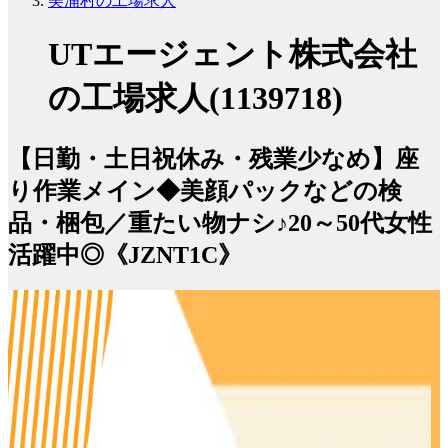
美浦村の工場求人
UTエージェント株式会社
の工場求人(1139718)
【日勤・土日祝休み・残業少なめ】座
り作業メイン◆美顔パックなどの検
品・梱包／重たい物ナシ♪20～50代女性
活躍中◎《JZNT1C》