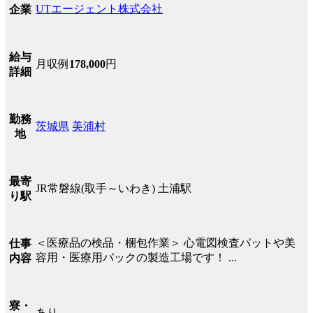
UTエージェント株式会社
企業
給与
月収例
178,000
円
詳細
勤務
茨城県
美浦村
地
最寄
JR常磐線(取手～いわき) 土浦駅
り駅
＜医療品の検品・梱包作業＞ 心電図検査パットや美
仕事
容用・医療用パックの製造工場です！ ...
内容
寮・
あり