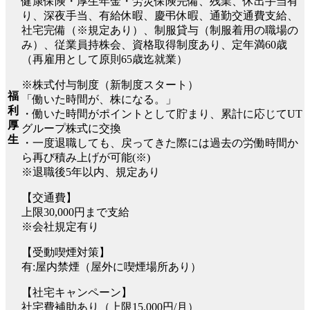
健康保険・厚生年金・労災保険完備、残業、休出手当有
り、深夜手当、有給休暇、慶弔休暇、通勤交通費支給、
社宅完備（※規定あり）、制服貸与（制服着用の職場の
み）、従業員持株会、資格取得制度あり、定年満60歳
（再雇用として原則65歳迄就業）
※株式付与制度（新制度スタート）
福
「働いた時間が、株になる。」
利
・働いた時間がポイントとして貯まり、累計に応じてUT
厚
グループ株式に交換
生
・一度退職しても、戻ってきた際には過去の労働時間か
ら再び積み上げが可能(※)
※退職後5年以内、規定あり
【交通費】
上限30,000円まで支給
※会社規定有り
【受動喫煙対策】
有:屋内禁煙（屋外に喫煙場所あり）
【社宅キャンペーン】
社宅費補助あり（上限15,000円/月）