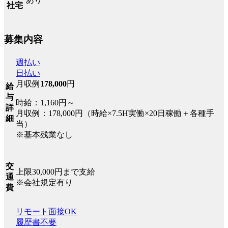
社宅
募集内容
週払い
日払い
月収例
178,000
円
給
与
時給：1,160円～
詳
月収例：178,000円（時給×7.5H実働×20日稼働＋各種手
細
当）
※基本残業なし
交
上限30,000円まで支給
通
※会社規定有り
費
リモート面接OK
履歴書不要