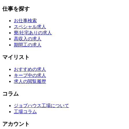
仕事を探す
お仕事検索
スペシャル求人
寮/社宅ありの求人
高収入の求人
期間工の求人
マイリスト
おすすめの求人
キープ中の求人
求人の閲覧履歴
コラム
ジョブハウス工場について
工場コラム
アカウント