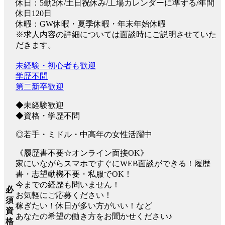
休日：5勤2休/土日祝休み/工場カレンダーに準ずる/年間
休日120日
休暇：GW休暇・夏季休暇・年末年始休暇
※求人内容の詳細については面談時にご説明させていた
だきます。
未経験・初心者も歓迎
学歴不問
第二新卒歓迎
◆未経験歓迎
◆資格・学歴不問
◎若手・ミドル・中高年の女性活躍中
《履歴書不要☆オンライン面接OK》
家にいながらスマホですぐにWEB面談ができる！履歴
書・志望動機不要・私服でOK！
今までの経歴も問いません！
必
お気軽にご応募ください！
須
稼ぎたい！休日が多い方がいい！など
資
あなたの希望の働き方をお聞かせください♪
格