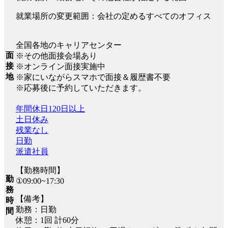
就業場所の変更範囲：会社の定めるすべてのオフィス
全国各地のキャリアセンター
面
※その他面接会場あり
接
※オンライン面接実施中
地
※家にいながらスマホで面接＆履歴書不要
※応募後に予約していただきます。
年間休日120日以上
土日休み
残業なし
日勤
派遣社員
【勤務時間】
勤
①09:00~17:30
務
【備考】
時
勤務：日勤
間
休憩：1回 計60分