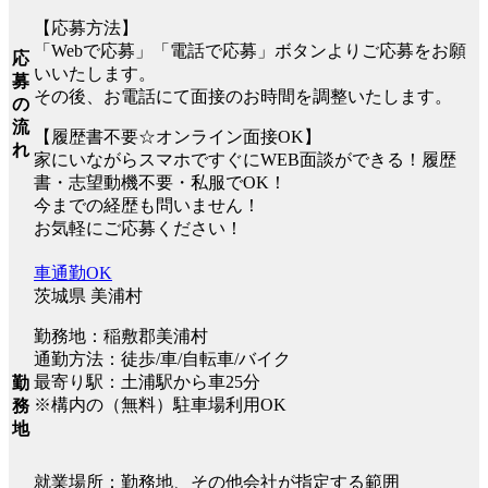
【応募方法】
「Webで応募」「電話で応募」ボタンよりご応募をお願
応
いいたします。
募
その後、お電話にて面接のお時間を調整いたします。
の
流
【履歴書不要☆オンライン面接OK】
れ
家にいながらスマホですぐにWEB面談ができる！履歴
書・志望動機不要・私服でOK！
今までの経歴も問いません！
お気軽にご応募ください！
車通勤OK
茨城県 美浦村
勤務地：稲敷郡美浦村
通勤方法：徒歩/車/自転車/バイク
最寄り駅：土浦駅から車25分
勤
※構内の（無料）駐車場利用OK
務
地
就業場所：勤務地、その他会社が指定する範囲