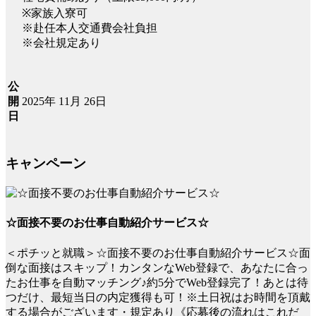
※家族入寮可
※赴任本人交通費会社負担
※会社規定あり
公
2025年 11月 26日
開
日
キャンペーン
☆面接不要のお仕事自動紹介サービス☆
＜ポチッと就職＞☆面接不要のお仕事自動紹介サービス☆面
倒な面接はスキップ！カンタンなWeb登録で、あなたに合っ
たお仕事を自動マッチング♪約5分でWeb登録完了！あとは待
つだけ、最短当日の内定獲得も可！※土日祝はお時間を頂戴
する場合がございます・規定あり《応募後の流れはこれだ