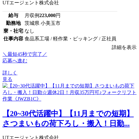
UTエージェント株式会社
給与
月収例
223,000
円
勤務地
茨城県 小美玉市
寮・社宅
なし
仕事内容
食品系工場 / 軽作業・ピッキング / 正社員
詳細を表示
＼最短45秒で完了／
応募へ進む
詳しく
見る
【20~30代活躍中】【11月までの短期】
さつまいもの荷下ろし・搬入！日勤...
UTエージェント株式会社