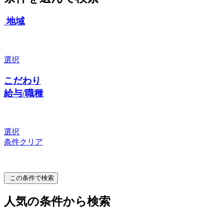
地域
選択
こだわり
給与/職種
選択
条件クリア
この条件で検索
人気の条件から検索