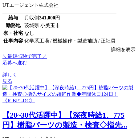
UTエージェント株式会社
給与
月収例
341,000
円
勤務地
茨城県 小美玉市
寮・社宅
なし
仕事内容
化学系工場 / 機械操作・製造補助 / 正社員
詳細を表示
＼最短45秒で完了／
応募へ進む
詳しく
見る
【20~30代活躍中】【深夜時給1、775
円】樹脂パーツの製造・検査◇指先...