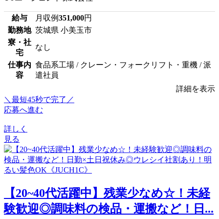
給与
月収例
351,000
円
勤務地
茨城県 小美玉市
寮・社
なし
宅
仕事内
食品系工場 / クレーン・フォークリフト・重機 / 派
容
遣社員
詳細を表示
＼最短45秒で完了／
応募へ進む
詳しく
見る
【20~40代活躍中】残業少なめ☆！未経
験歓迎◎調味料の検品・運搬など！日...