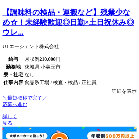
【調味料の検品・運搬など】残業少な
め☆！未経験歓迎◎日勤×土日祝休み◎
ウレ...
UTエージェント株式会社
給与
月収例
210,000
円
勤務地
茨城県 小美玉市
寮・社宅
なし
仕事内容
食品系工場 / 検査・検品 / 正社員
詳細を表示
＼最短45秒で完了／
応募へ進む
詳しく
見る