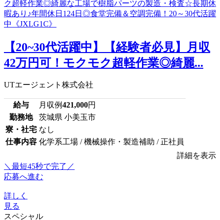
【20~30代活躍中】【経験者必見】月収
42万円可！モクモク超軽作業◎綺麗...
UTエージェント株式会社
給与
月収例
421,000
円
勤務地
茨城県 小美玉市
寮・社宅
なし
仕事内容
化学系工場 / 機械操作・製造補助 / 正社員
詳細を表示
＼最短45秒で完了／
応募へ進む
詳しく
見る
スペシャル