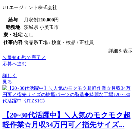
UTエージェント株式会社
給与
月収例
210,000
円
勤務地
茨城県 小美玉市
寮・社宅
なし
仕事内容
食品系工場 / 検査・検品 / 正社員
詳細を表示
＼最短45秒で完了／
応募へ進む
詳しく
見る
【20~30代活躍中】＼人気のモクモク超
軽作業☆月収34万円可／指先サイズ...