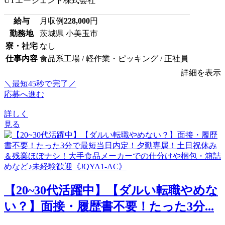
UTエージェント株式会社
給与
月収例
228,000
円
勤務地
茨城県 小美玉市
寮・社宅
なし
仕事内容
食品系工場 / 軽作業・ピッキング / 正社員
詳細を表示
＼最短45秒で完了／
応募へ進む
詳しく
見る
【20~30代活躍中】【ダルい転職やめな
い？】面接・履歴書不要！たった3分...