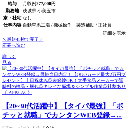
給与
月収例
277,000
円
勤務地
茨城県 小美玉市
寮・社宅
なし
仕事内容
自動車系工場 / 機械操作・製造補助 / 正社員
詳細を表示
＼最短45秒で完了／
応募へ進む
詳しく
見る
【20~30代活躍中】【タイパ最強】「ポ
チッと就職」でカンタンWEB登録→...