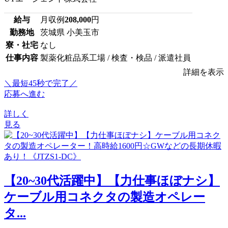
給与
月収例
208,000
円
勤務地
茨城県 小美玉市
寮・社宅
なし
仕事内容
製薬化粧品系工場 / 検査・検品 / 派遣社員
詳細を表示
＼最短45秒で完了／
応募へ進む
詳しく
見る
【20~30代活躍中】【力仕事ほぼナシ】
ケーブル用コネクタの製造オペレー
タ...