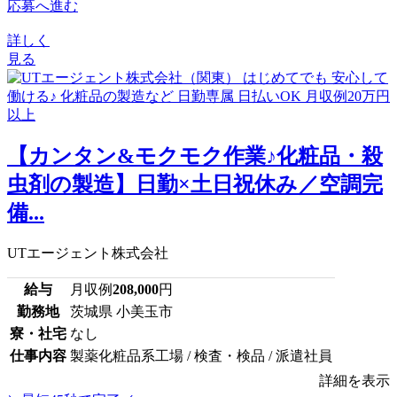
応募へ進む
詳しく
見る
【カンタン&モクモク作業♪化粧品・殺
虫剤の製造】日勤×土日祝休み／空調完
備...
UTエージェント株式会社
給与
月収例
208,000
円
勤務地
茨城県 小美玉市
寮・社宅
なし
仕事内容
製薬化粧品系工場 / 検査・検品 / 派遣社員
詳細を表示