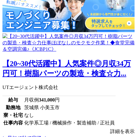
【20~30代活躍中】人気案件◎月収34万
円可！樹脂パーツの製造・検査☆力...
UTエージェント株式会社
給与
月収例
341,000
円
勤務地
茨城県 小美玉市
寮・社宅
なし
仕事内容
化学系工場 / 機械操作・製造補助 / 正社員
詳細を表示