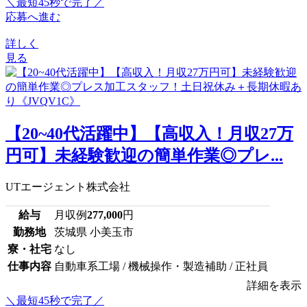
＼最短45秒で完了／
応募へ進む
詳しく
見る
【20~40代活躍中】【高収入！月収27万
円可】未経験歓迎の簡単作業◎プレ...
UTエージェント株式会社
給与
月収例
277,000
円
勤務地
茨城県 小美玉市
寮・社宅
なし
仕事内容
自動車系工場 / 機械操作・製造補助 / 正社員
詳細を表示
＼最短45秒で完了／