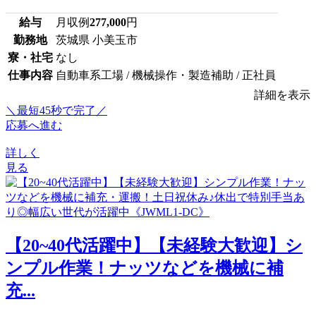
給与
月収例
277,000
円
勤務地
茨城県 小美玉市
寮・社宅
なし
仕事内容
自動車系工場 / 機械操作・製造補助 / 正社員
詳細を表示
＼最短45秒で完了／
応募へ進む
詳しく
見る
【20~40代活躍中】【未経験大歓迎】シ
ンプル作業！ナッツなどを機械に補
充...