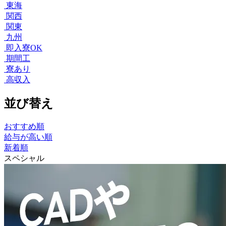
東海
関西
関東
九州
即入寮OK
期間工
寮あり
高収入
並び替え
おすすめ順
給与が高い順
新着順
スペシャル