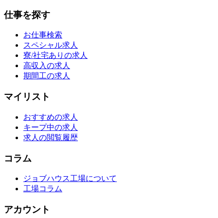
仕事を探す
お仕事検索
スペシャル求人
寮/社宅ありの求人
高収入の求人
期間工の求人
マイリスト
おすすめの求人
キープ中の求人
求人の閲覧履歴
コラム
ジョブハウス工場について
工場コラム
アカウント