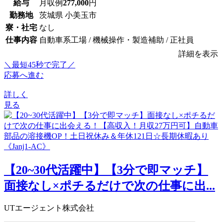
給与
月収例
277,000
円
勤務地
茨城県 小美玉市
寮・社宅
なし
仕事内容
自動車系工場 / 機械操作・製造補助 / 正社員
詳細を表示
＼最短45秒で完了／
応募へ進む
詳しく
見る
【20~30代活躍中】【3分で即マッチ】
面接なし×ポチるだけで次の仕事に出...
UTエージェント株式会社