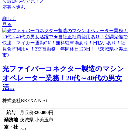
＼最短45秒で完了／
応募へ進む
詳しく
見る
光ファイバーコネクター製造のマシン
オペレーター業務！20代～40代の男女
活...
株式会社BREXA Next
給与
月収例
320,000
円
勤務地
茨城県 小美玉市
寮・社
なし