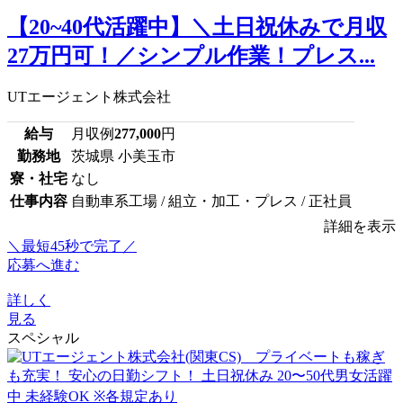
【20~40代活躍中】＼土日祝休みで月収
27万円可！／シンプル作業！プレス...
UTエージェント株式会社
給与
月収例
277,000
円
勤務地
茨城県 小美玉市
寮・社宅
なし
仕事内容
自動車系工場 / 組立・加工・プレス / 正社員
詳細を表示
＼最短45秒で完了／
応募へ進む
詳しく
見る
スペシャル