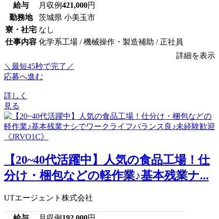
給与
月収例
421,000
円
勤務地
茨城県 小美玉市
寮・社宅
なし
仕事内容
化学系工場 / 機械操作・製造補助 / 正社員
詳細を表示
＼最短45秒で完了／
応募へ進む
詳しく
見る
【20~40代活躍中】人気の食品工場！仕
分け・梱包などの軽作業♪基本残業ナ...
UTエージェント株式会社
給与
月収例
192,000
円