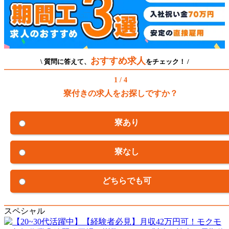
おすすめ求人
\ 質問に答えて、
をチェック！ /
1 / 4
寮付きの求人をお探しですか？
寮あり
寮なし
どちらでも可
スペシャル