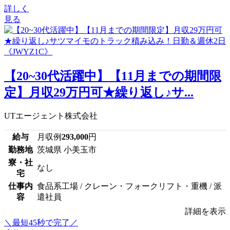
詳しく
見る
【20~30代活躍中】【11月までの期間限
定】月収29万円可★繰り返し♪サ...
UTエージェント株式会社
給与
月収例
293,000
円
勤務地
茨城県 小美玉市
寮・社
なし
宅
仕事内
食品系工場 / クレーン・フォークリフト・重機 / 派
容
遣社員
詳細を表示
＼最短45秒で完了／