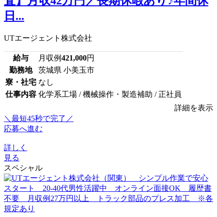
査】月収42万円／長期休暇あり♪年間休
日...
UTエージェント株式会社
給与
月収例
421,000
円
勤務地
茨城県 小美玉市
寮・社宅
なし
仕事内容
化学系工場 / 機械操作・製造補助 / 正社員
詳細を表示
＼最短45秒で完了／
応募へ進む
詳しく
見る
スペシャル