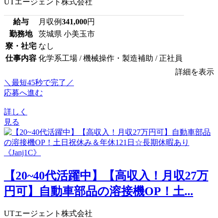
UTエージェント株式会社
給与
月収例
341,000
円
勤務地
茨城県 小美玉市
寮・社宅
なし
仕事内容
化学系工場 / 機械操作・製造補助 / 正社員
詳細を表示
＼最短45秒で完了／
応募へ進む
詳しく
見る
【20~40代活躍中】【高収入！月収27万
円可】自動車部品の溶接機OP！土...
UTエージェント株式会社