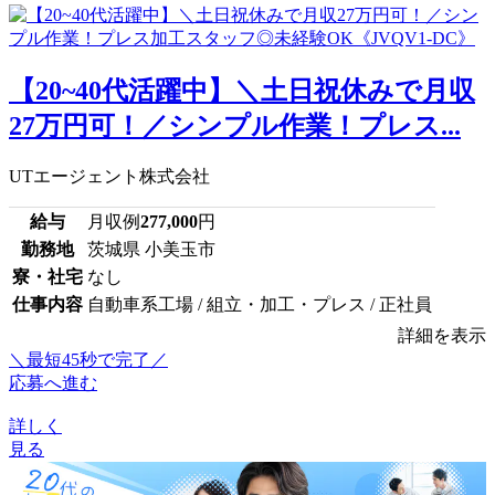
【20~40代活躍中】＼土日祝休みで月収
27万円可！／シンプル作業！プレス...
UTエージェント株式会社
給与
月収例
277,000
円
勤務地
茨城県 小美玉市
寮・社宅
なし
仕事内容
自動車系工場 / 組立・加工・プレス / 正社員
詳細を表示
＼最短45秒で完了／
応募へ進む
詳しく
見る