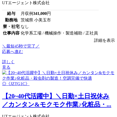
UTエージェント株式会社
給与
月収例
341,000
円
勤務地
茨城県 小美玉市
寮・社宅
なし
仕事内容
化学系工場 / 機械操作・製造補助 / 正社員
詳細を表示
＼最短45秒で完了／
応募へ進む
詳しく
見る
【20~40代活躍中】＼日勤×土日祝休み
／カンタン&モクモク作業♪化粧品・...
UTエージェント株式会社