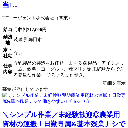
当1...
UTエージェント株式会社（関東）
給与
月収例
212,000
円
勤務
茨城県 鉾田市
地
寮・
なし
社宅
☆乳製品の製造をお任せします 対象製品：アイクスリ
仕事
ーム、飲料、ヨーグルト、焼プリン等 未経験からでき
内容
る簡単な作業！ そろそろまた働き...
詳細を表示
募集が停止しています
＼シンプル作業／未経験歓迎◎農業用
資材の運搬！日勤専属&基本残業ナシで