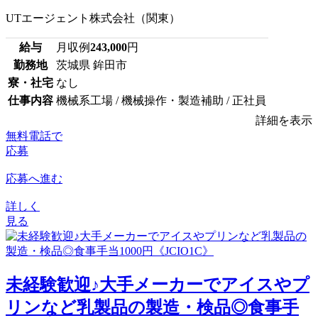
UTエージェント株式会社（関東）
給与
月収例
243,000
円
勤務地
茨城県 鉾田市
寮・社宅
なし
仕事内容
機械系工場 / 機械操作・製造補助 / 正社員
詳細を表示
無料電話で
応募
応募へ進む
詳しく
見る
未経験歓迎♪大手メーカーでアイスやプ
リンなど乳製品の製造・検品◎食事手