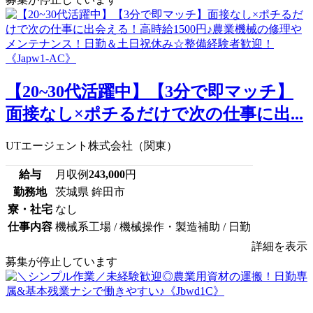
【20~30代活躍中】【3分で即マッチ】
面接なし×ポチるだけで次の仕事に出...
UTエージェント株式会社（関東）
給与
月収例
243,000
円
勤務地
茨城県 鉾田市
寮・社宅
なし
仕事内容
機械系工場 / 機械操作・製造補助 / 日勤
詳細を表示
募集が停止しています