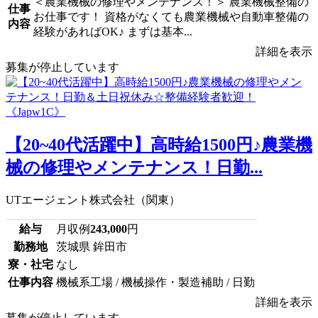
＜農業機械の修理やメンテナンス！＞ 農業機械整備の
仕事
お仕事です！ 資格がなくても農業機械や自動車整備の
内容
経験があればOK♪ まずは基本...
詳細を表示
募集が停止しています
【20~40代活躍中】高時給1500円♪農業機
械の修理やメンテナンス！日勤...
UTエージェント株式会社（関東）
給与
月収例
243,000
円
勤務地
茨城県 鉾田市
寮・社宅
なし
仕事内容
機械系工場 / 機械操作・製造補助 / 日勤
詳細を表示
募集が停止しています