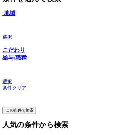
地域
選択
こだわり
給与/職種
選択
条件クリア
この条件で検索
人気の条件から検索