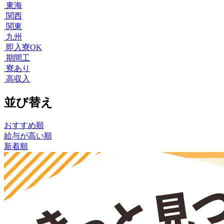
東海
関西
関東
九州
即入寮OK
期間工
寮あり
高収入
並び替え
おすすめ順
給与が高い順
新着順