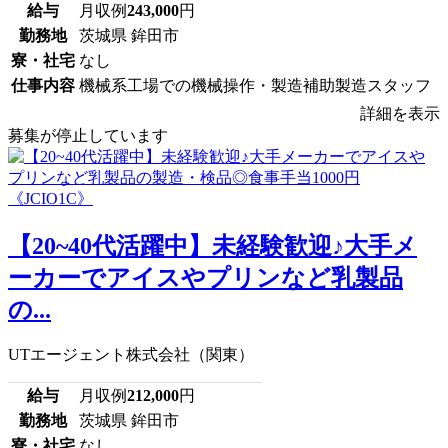
給与
月収例
243,000
円
勤務地
茨城県 鉾田市
寮・社宅
なし
仕事内容
機械系工場での機械操作・製造補助製造スタッフ
詳細を表示
募集が停止しています
【20~40代活躍中】未経験歓迎♪大手メ
ーカーでアイスやプリンなど乳製品
の...
UTエージェント株式会社（関東）
給与
月収例
212,000
円
勤務地
茨城県 鉾田市
寮・社宅
なし