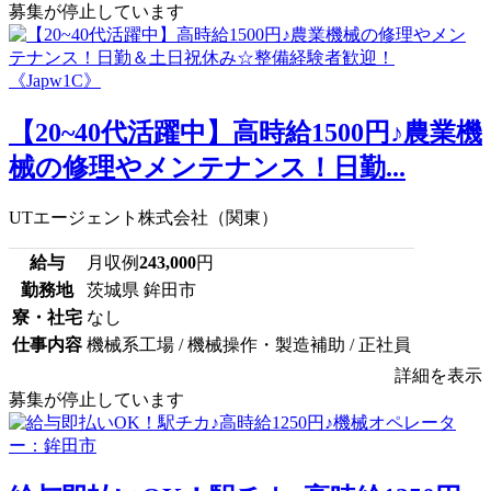
募集が停止しています
【20~40代活躍中】高時給1500円♪農業機
械の修理やメンテナンス！日勤...
UTエージェント株式会社（関東）
給与
月収例
243,000
円
勤務地
茨城県 鉾田市
寮・社宅
なし
仕事内容
機械系工場 / 機械操作・製造補助 / 正社員
詳細を表示
募集が停止しています