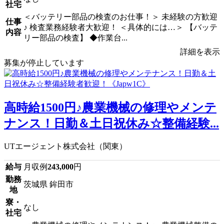
社宅
＜バッテリー部品の検査のお仕事！＞ 未経験の方歓迎
仕事
♪ 検査業務経験者大歓迎！ ＜具体的には…＞ 【バッテ
内容
リー部品の検査】 ◆作業台...
詳細を表示
募集が停止しています
高時給1500円♪農業機械の修理やメンテ
ナンス！日勤＆土日祝休み☆整備経験...
UTエージェント株式会社（関東）
給与
月収例
243,000
円
勤務
茨城県 鉾田市
地
寮・
なし
社宅