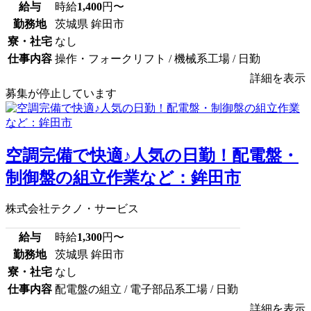
給与
時給
1,400
円〜
勤務地
茨城県 鉾田市
寮・社宅
なし
仕事内容
操作・フォークリフト / 機械系工場 / 日勤
詳細を表示
募集が停止しています
空調完備で快適♪人気の日勤！配電盤・
制御盤の組立作業など：鉾田市
株式会社テクノ・サービス
給与
時給
1,300
円〜
勤務地
茨城県 鉾田市
寮・社宅
なし
仕事内容
配電盤の組立 / 電子部品系工場 / 日勤
詳細を表示