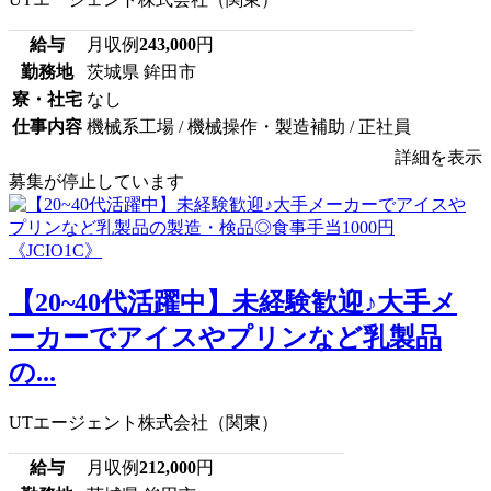
給与
月収例
243,000
円
勤務地
茨城県 鉾田市
寮・社宅
なし
仕事内容
機械系工場 / 機械操作・製造補助 / 正社員
詳細を表示
募集が停止しています
【20~40代活躍中】未経験歓迎♪大手メ
ーカーでアイスやプリンなど乳製品
の...
UTエージェント株式会社（関東）
給与
月収例
212,000
円