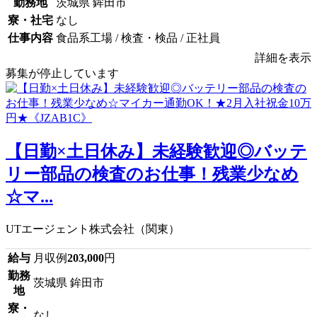
勤務地
茨城県 鉾田市
寮・社宅
なし
仕事内容
食品系工場 / 検査・検品 / 正社員
詳細を表示
募集が停止しています
【日勤×土日休み】未経験歓迎◎バッテ
リー部品の検査のお仕事！残業少なめ
☆マ...
UTエージェント株式会社（関東）
給与
月収例
203,000
円
勤務
茨城県 鉾田市
地
寮・
なし