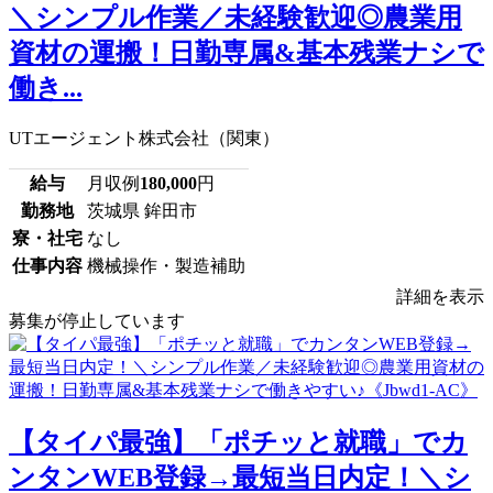
＼シンプル作業／未経験歓迎◎農業用
資材の運搬！日勤専属&基本残業ナシで
働き...
UTエージェント株式会社（関東）
給与
月収例
180,000
円
勤務地
茨城県 鉾田市
寮・社宅
なし
仕事内容
機械操作・製造補助
詳細を表示
募集が停止しています
【タイパ最強】「ポチッと就職」でカ
ンタンWEB登録→最短当日内定！＼シ