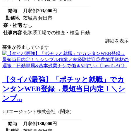
給与
月収例
203,000
円
勤務地
茨城県 鉾田市
寮・社宅
なし
仕事内容
化学系工場での検査・検品 日勤
詳細を表示
募集が停止しています
【タイパ最強】「ポチッと就職」でカ
ンタンWEB登録→最短当日内定！＼シ
ンプ...
UTエージェント株式会社（関東）
給与
月収例
180,000
円
勤務地
茨城県 鉾田市