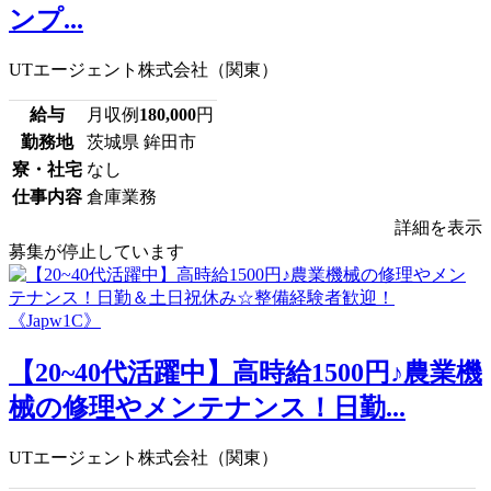
ンプ...
UTエージェント株式会社（関東）
給与
月収例
180,000
円
勤務地
茨城県 鉾田市
寮・社宅
なし
仕事内容
倉庫業務
詳細を表示
募集が停止しています
【20~40代活躍中】高時給1500円♪農業機
械の修理やメンテナンス！日勤...
UTエージェント株式会社（関東）