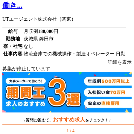
働き...
UTエージェント株式会社（関東）
給与
月収例
180,000
円
勤務地
茨城県 鉾田市
寮・社宅
なし
仕事内容
物流倉庫での機械操作・製造オペレーター 日勤
詳細を表示
募集が停止しています
おすすめ求人
\ 質問に答えて、
をチェック！ /
1 / 4