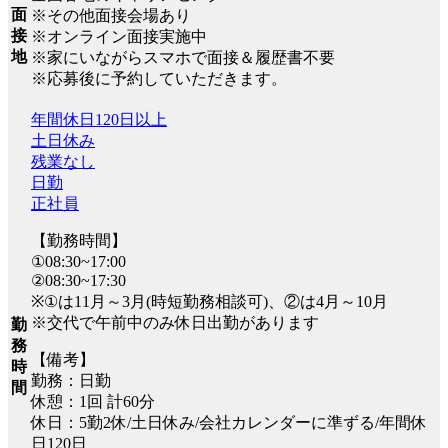
面
※その他面接会場あり
接
※オンライン面接実施中
地
※家にいながらスマホで面接＆履歴書不要
※応募後に予約していただきます。
年間休日120日以上
土日休み
残業なし
日勤
正社員
【勤務時間】
①08:30~17:00
②08:30~17:30
※①は11月～3月(時短勤務相談可)、②は4月～10月
※交代で午前中のみ休日出勤があります
勤
務
【備考】
時
勤務：日勤
間
休憩：1回 計60分
休日：5勤2休/土日休み/会社カレンダーに準ずる/年間休
日120日