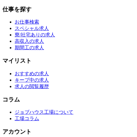
仕事を探す
お仕事検索
スペシャル求人
寮/社宅ありの求人
高収入の求人
期間工の求人
マイリスト
おすすめの求人
キープ中の求人
求人の閲覧履歴
コラム
ジョブハウス工場について
工場コラム
アカウント