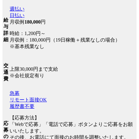
週払い
日払い
給
月収例
180,000
円
与
詳
時給：1,200円～
細
月収例：180,000円（19日稼働＋残業なしの場合）
※基本残業なし
交
上限30,000円まで支給
通
※会社規定有り
費
急募
リモート面接OK
履歴書不要
【応募方法】
応
「Webで応募」「電話で応募」ボタンよりご応募をお願
募
いいたします。
の
その後、お電話にて面接のお時間を調整いたします。