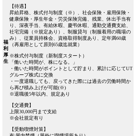
【待遇】
昇給昇格、株式付与制度（※）、社会保険・雇用保険・
健康保険・厚生年金・労災保険完備、残業、休出手当有
り、深夜手当、有給休暇、慶弔休暇、通勤交通費支給、
社宅完備（※規定あり）、制服貸与（制服着用の職場の
み）、従業員持株会、資格取得制度あり、定年満60歳
福
（再雇用として原則65歳迄就業）
利
厚
※株式付与制度（新制度スタート）
生
「働いた時間が、株になる。」
・働いた時間がポイントとして貯まり、累計に応じてUT
グループ株式に交換
・一度退職しても、戻ってきた際には過去の労働時間か
ら再び積み上げが可能(※)
※退職後5年以内、規定あり
【交通費】
上限30,000円まで支給
※会社規定有り
【受動喫煙対策】
有:屋内禁煙（屋外に喫煙場所あり）