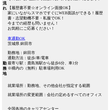
流
【履歴書不要☆オンライン面接OK】
れ
家にいながらスマホですぐにWEB面談ができる！履歴
書・志望動機不要・私服でOK！
今までの経歴も問いません！
お気軽にご応募ください！
車通勤OK
茨城県 鉾田市
勤務地：鉾田市
通勤方法：徒歩/車/電車
最寄り駅：鹿島旭駅から徒歩6分、車1分
勤
※構内の（無料）駐車場利用OK
務
地
就業場所：勤務地、その他会社が指定する範囲
就業場所の変更範囲：会社の定めるすべてのオフィス
全国各地のキャリアセンター