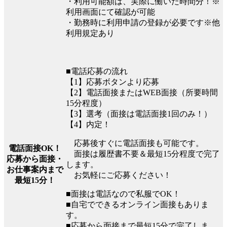
・利用可能額は、実際に働いた時間分！※
利用画面にて確認が可能
・勤務時に利用申請の登録が必要です※他
利用規定あり
■電話応募の流れ
【1】応募ボタンより応募
【2】電話面接またはWEB面接（所要時間
15分程度）
【3】選考（面接は電話面接1回のみ！）
【4】内定！
応募後すぐに電話面接も可能です。
電話面接OK！
面接は履歴書不要＆最短15分程度で完了
応募から面接・
します。
お仕事案内まで
お気軽にご応募ください！
最短15分！
■面接は電話なので私服でOK！
■自宅でできるオンライン面接もありま
す。
■応募から面接まで最短15分で完了しま