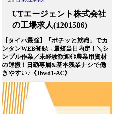
鉾田市の工場求人
UTエージェント株式会社
の工場求人(1201586)
【タイパ最強】「ポチッと就職」でカ
ンタンWEB登録→最短当日内定！＼シ
ンプル作業／未経験歓迎◎農業用資材
の運搬！日勤専属&基本残業ナシで働
きやすい♪《Jbwd1-AC》