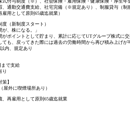
株式付与制度（※）、社会保険・雇用保険・健康保険・厚生年
暇、通勤交通費支給、社宅完備（※規定あり）、制服貸与（制
再雇用として原則65歳迄就業）
制度（新制度スタート）
間が、株になる。」
間がポイントとして貯まり、累計に応じてUTグループ株式に交
しても、戻ってきた際には過去の労働時間から再び積み上げが可
年以内、規定あり
0円まで支給
有り
対策】
煙（屋外に喫煙場所あり）
歳、再雇用として原則65歳迄就業