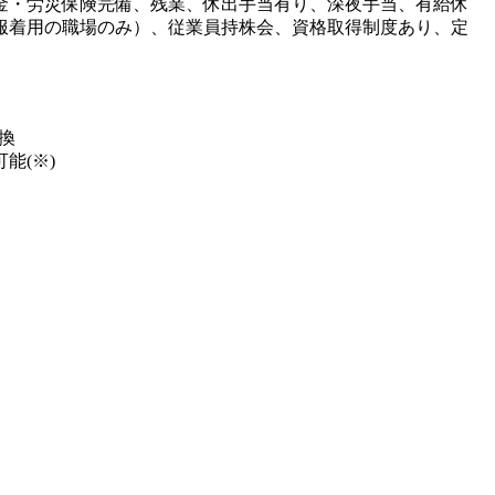
金・労災保険完備、残業、休出手当有り、深夜手当、有給休
服着用の職場のみ）、従業員持株会、資格取得制度あり、定
換
能(※)