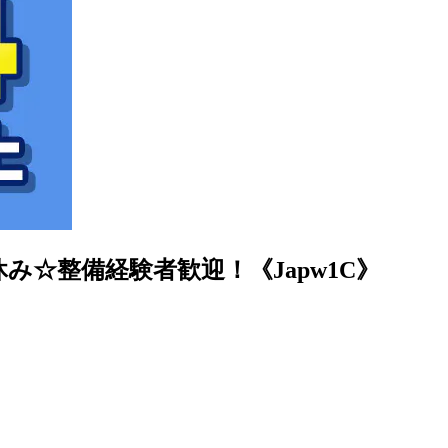
み☆整備経験者歓迎！《Japw1C》