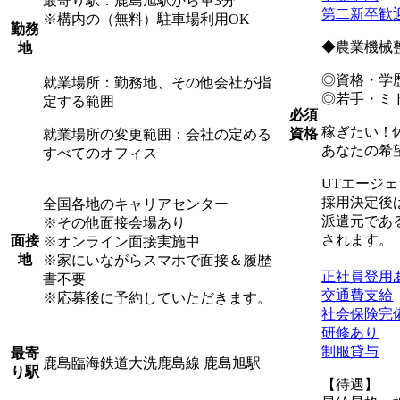
最寄り駅：鹿島旭駅から車3分
第二新卒歓
※構内の（無料）駐車場利用OK
勤務
◆農業機械
地
◎資格・学
就業場所：勤務地、その他会社が指
◎若手・ミ
定する範囲
必須
稼ぎたい！
資格
就業場所の変更範囲：会社の定める
あなたの希
すべてのオフィス
UTエージ
採用決定後
全国各地のキャリアセンター
派遣元であ
※その他面接会場あり
されます。
面接
※オンライン面接実施中
地
※家にいながらスマホで面接＆履歴
正社員登用
書不要
交通費支給
※応募後に予約していただきます。
社会保険完
研修あり
制服貸与
最寄
鹿島臨海鉄道大洗鹿島線 鹿島旭駅
り駅
【待遇】