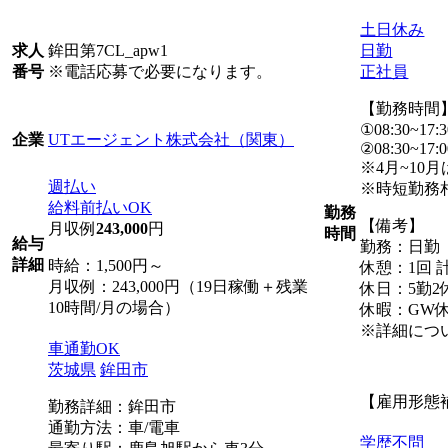
土日休み
鉾田第7CL_apw1
日勤
求人
※電話応募で必要になります。
正社員
番号
【勤務時間
①08:30~17:3
UTエージェント株式会社（関東）
企業
②08:30~17:0
※4月~10
週払い
※時短勤務相談
給料前払いOK
勤務
【備考】
月収例
243,000
円
時間
給与
勤務：日勤
詳細
時給：1,500円～
休憩：1回 計
月収例：243,000円（19日稼働＋残業
休日：5勤2
10時間/月の場合）
休暇：GW
※詳細につ
車通勤OK
茨城県
鉾田市
【雇用形態
勤務詳細：鉾田市
通勤方法：車/電車
学歴不問