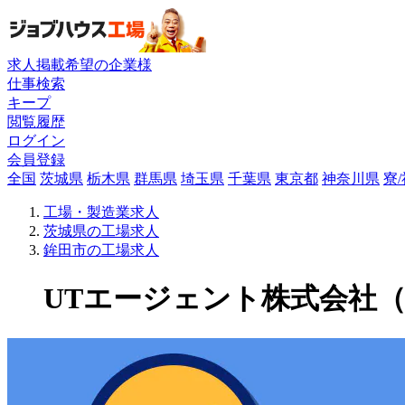
求人掲載希望の企業様
仕事検索
キープ
閲覧履歴
ログイン
会員登録
全国
茨城県
栃木県
群馬県
埼玉県
千葉県
東京都
神奈川県
寮
工場・製造業求人
茨城県の工場求人
鉾田市の工場求人
UTエージェント株式会社（関