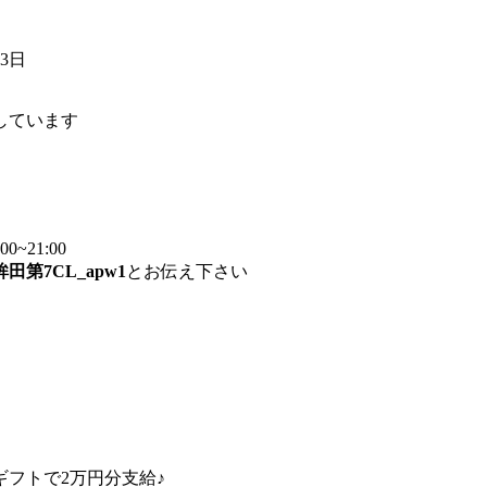
23日
しています
~21:00
鉾田第7CL_apw1
とお伝え下さい
フトで2万円分支給♪