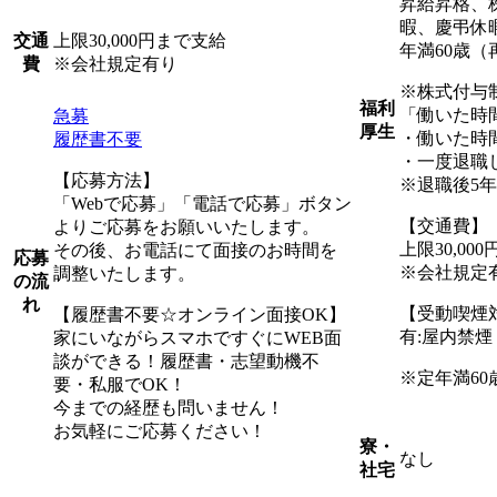
昇給昇格、
暇、慶弔休
上限30,000円まで支給
交通
年満60歳（
※会社規定有り
費
※株式付与
福利
「働いた時
急募
厚生
・働いた時
履歴書不要
・一度退職
【応募方法】
※退職後5
「Webで応募」「電話で応募」ボタン
【交通費】
よりご応募をお願いいたします。
上限30,00
その後、お電話にて面接のお時間を
応募
※会社規定
調整いたします。
の流
れ
【受動喫煙
【履歴書不要☆オンライン面接OK】
有:屋内禁
家にいながらスマホですぐにWEB面
談ができる！履歴書・志望動機不
※定年満60
要・私服でOK！
今までの経歴も問いません！
お気軽にご応募ください！
寮・
なし
社宅