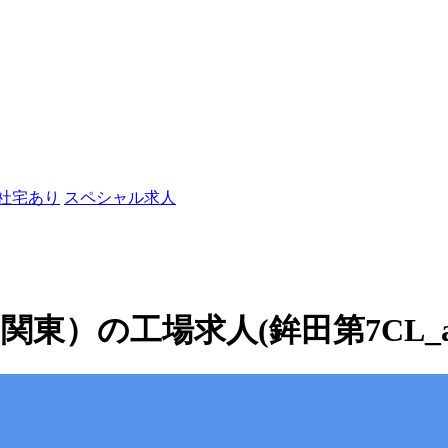
/社宅あり
スペシャル求人
東）の工場求人(鉾田第7CL_ap