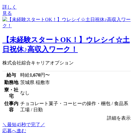
詳しく
見る
【未経験スタートOK！】ウレシイ☆土
日祝休♪高収入ワーク！
株式会社綜合キャリアオプション
給与
時給
1,670
円〜
勤務地
茨城県 稲敷市
寮・社
なし
宅
仕事内
チョコレート菓子・コーヒーの操作・梱包 / 食品系
容
工場 / 日勤
詳細を表示
＼最短45秒で完了／
応募へ進む