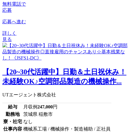
無料電話で
応募
応募へ進む
詳しく
見る
【20~30代活躍中】日勤＆土日祝休み！
未経験OK♪空調部品製造の機械操作...
UTエージェント株式会社
給与
月収例
247,000
円
勤務地
茨城県 稲敷市
寮・社宅
なし
仕事内容
機械系工場 / 機械操作・製造補助 / 正社員