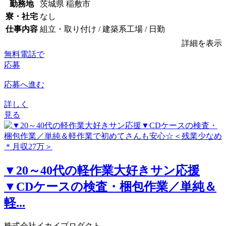
勤務地
茨城県 稲敷市
寮・社宅
なし
仕事内容
組立・取り付け / 建築系工場 / 日勤
詳細を表示
無料電話で
応募
応募へ進む
詳しく
見る
▼20～40代の軽作業大好きサン応援
▼CDケースの検査・梱包作業／単純＆
軽...
株式会社イカイプロダクト