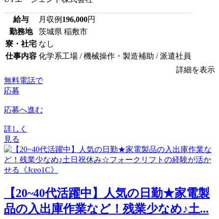
給与
月収例
196,000
円
勤務地
茨城県 稲敷市
寮・社宅
なし
仕事内容
化学系工場 / 機械操作・製造補助 / 派遣社員
詳細を表示
無料電話で
応募
応募へ進む
詳しく
見る
【20~40代活躍中】人気の日勤★家電製
品の入出庫作業など！残業少なめ♪土...