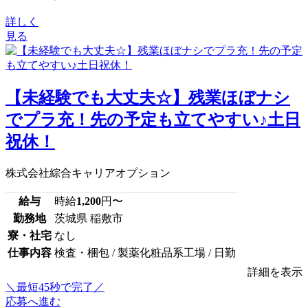
詳しく
見る
【未経験でも大丈夫☆】残業ほぼナシ
でプラ充！先の予定も立てやすい♪土日
祝休！
株式会社綜合キャリアオプション
給与
時給
1,200
円〜
勤務地
茨城県 稲敷市
寮・社宅
なし
仕事内容
検査・梱包 / 製薬化粧品系工場 / 日勤
詳細を表示
＼最短45秒で完了／
応募へ進む