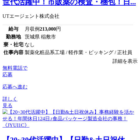
世代活躍中！市販薬の検査・梱包！日...
UTエージェント株式会社
給与
月収例
213,000
円
勤務地
茨城県 稲敷市
寮・社宅
なし
仕事内容
製薬化粧品系工場 / 軽作業・ピッキング / 正社員
詳細を表示
無料電話で
応募
応募へ進む
詳しく
見る
【20~30代活躍中】【日勤&土日祝休