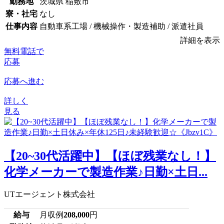
勤務地
茨城県 稲敷市
寮・社宅
なし
仕事内容
自動車系工場 / 機械操作・製造補助 / 派遣社員
詳細を表示
無料電話で
応募
応募へ進む
詳しく
見る
【20~30代活躍中】【ほぼ残業なし！】
化学メーカーで製造作業♪日勤×土日...
UTエージェント株式会社
給与
月収例
208,000
円