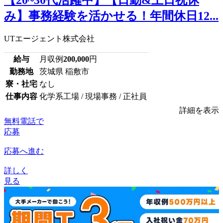
み】事務経験を活かせる！年間休日12...
UTエージェント株式会社
給与
月収例
200,000
円
勤務地
茨城県 稲敷市
寮・社宅
なし
仕事内容
化学系工場 / 現場事務 / 正社員
詳細を表示
無料電話で
応募
応募へ進む
詳しく
見る