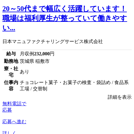
20～50代まで幅広く活躍しています！
職場は福利厚生が整っていて働きやす
い...
日本マニュファクチャリングサービス株式会社
給与
月収例
232,000
円
勤務地
茨城県 稲敷市
寮・社
あり
宅
仕事内
チョコレート菓子・お菓子の検査・袋詰め / 食品系
容
工場 / 交替制
詳細を表示
無料電話で
応募
応募へ進む
詳しく