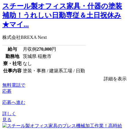
スチール製オフィス家具・什器の塗装
補助！うれしい日勤専従＆土日祝休み
★マイ...
株式会社BREXA Next
給与
月収例
270,000
円
勤務地
茨城県 稲敷市
寮・社宅
なし
仕事内容
塗装・事務 / 建築系工場 / 日勤
詳細を表示
無料電話で
応募
応募へ進む
詳しく
見る