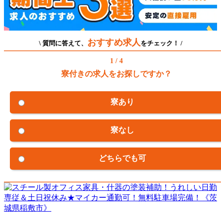
おすすめ求人
\ 質問に答えて、
をチェック！ /
1 / 4
寮付きの求人をお探しですか？
寮あり
寮なし
どちらでも可