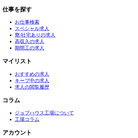
仕事を探す
お仕事検索
スペシャル求人
寮/社宅ありの求人
高収入の求人
期間工の求人
マイリスト
おすすめの求人
キープ中の求人
求人の閲覧履歴
コラム
ジョブハウス工場について
工場コラム
アカウント