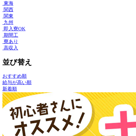
東海
関西
関東
九州
即入寮OK
期間工
寮あり
高収入
並び替え
おすすめ順
給与が高い順
新着順