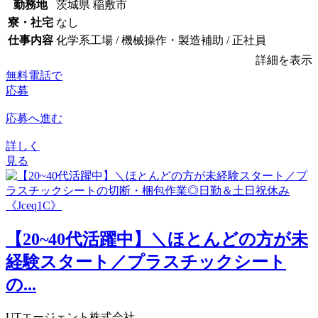
勤務地
茨城県 稲敷市
寮・社宅
なし
仕事内容
化学系工場 / 機械操作・製造補助 / 正社員
詳細を表示
無料電話で
応募
応募へ進む
詳しく
見る
【20~40代活躍中】＼ほとんどの方が未
経験スタート／プラスチックシート
の...
UTエージェント株式会社