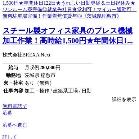
スチール製オフィス家具のプレス機械
加工作業！高時給1,500円★年間休日1...
株式会社BREXA Next
給与
月収例
280,000
円
勤務地
茨城県 稲敷市
寮・社宅
あり（無料）
仕事内容
加工・操作 / 建築系工場 / 日勤
詳細を表示
無料電話で
応募
応募へ進む
詳しく