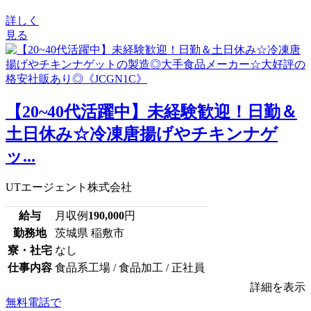
詳しく
見る
【20~40代活躍中】未経験歓迎！日勤＆
土日休み☆冷凍唐揚げやチキンナゲ
ッ...
UTエージェント株式会社
給与
月収例
190,000
円
勤務地
茨城県 稲敷市
寮・社宅
なし
仕事内容
食品系工場 / 食品加工 / 正社員
詳細を表示
無料電話で