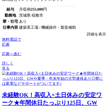
給与
月収例
255,000
円
勤務地
茨城県 稲敷市
寮・社宅
あり
仕事内容
建築系工場 / 機械操作・製造補助
詳細を表示
無料電話で
応募
応募へ進む
詳しく
見る
未経験OK！高収入×土日休みの安定ワ
ーク★年間休日たっぷり125日、GW