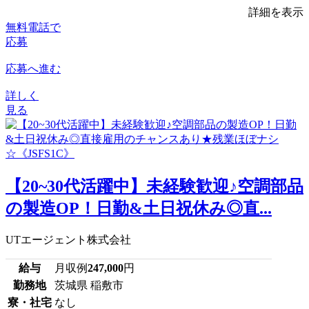
詳細を表示
無料電話で
応募
応募へ進む
詳しく
見る
【20~30代活躍中】未経験歓迎♪空調部品
の製造OP！日勤&土日祝休み◎直...
UTエージェント株式会社
給与
月収例
247,000
円
勤務地
茨城県 稲敷市
寮・社宅
なし