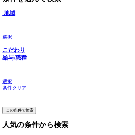
地域
選択
こだわり
給与/職種
選択
条件クリア
この条件で検索
人気の条件から検索