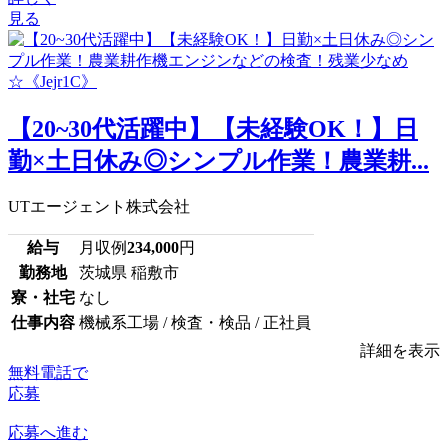
見る
【20~30代活躍中】【未経験OK！】日
勤×土日休み◎シンプル作業！農業耕...
UTエージェント株式会社
給与
月収例
234,000
円
勤務地
茨城県 稲敷市
寮・社宅
なし
仕事内容
機械系工場 / 検査・検品 / 正社員
詳細を表示
無料電話で
応募
応募へ進む