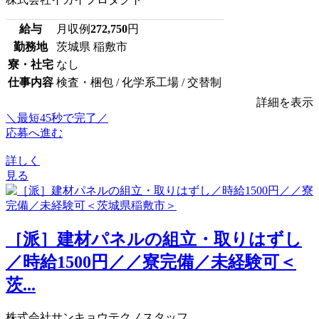
給与
月収例
272,750
円
勤務地
茨城県 稲敷市
寮・社宅
なし
仕事内容
検査・梱包 / 化学系工場 / 交替制
詳細を表示
＼最短45秒で完了／
応募へ進む
詳しく
見る
［派］建材パネルの組立・取りはずし
／時給1500円／／寮完備／未経験可＜
茨...
株式会社サンキョウテクノスタッフ