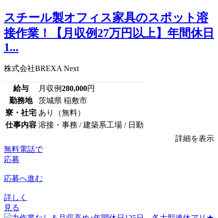
スチール製オフィス家具のスポット溶
接作業！【月収例27万円以上】年間休日
1...
株式会社BREXA Next
給与
月収例
280,000
円
勤務地
茨城県 稲敷市
寮・社宅
あり（無料）
仕事内容
溶接・事務 / 建築系工場 / 日勤
詳細を表示
無料電話で
応募
応募へ進む
詳しく
見る