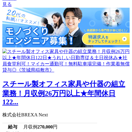
見る
スチール製オフィス家具や什器の組立
業務！月収例26万円以上★年間休日
122...
株式会社BREXA Next
給与
月収例
270,000
円