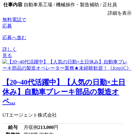
仕事内容
自動車系工場 / 機械操作・製造補助 / 正社員
詳細を表示
無料電話で
応募
応募へ進む
詳しく
見る
【20~40代活躍中】【人気の日勤×土日
休み】自動車ブレーキ部品の製造オ
ペ...
UTエージェント株式会社
給与
月収例
213,000
円