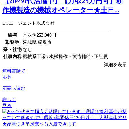
【20~30代活躍中】【月収25万円可】耕
作機製造の機械オペレーター★土日...
UTエージェント株式会社
給与
月収例
253,000
円
勤務地
茨城県 稲敷市
寮・社宅
なし
仕事内容
機械系工場 / 機械操作・製造補助 / 正社員
詳細を表示
無料電話で
応募
応募へ進む
詳しく
見る