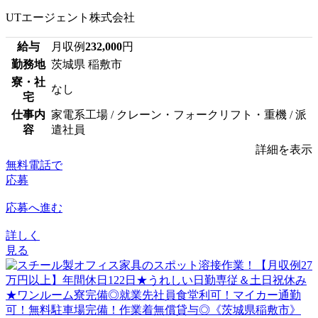
UTエージェント株式会社
給与
月収例
232,000
円
勤務地
茨城県 稲敷市
寮・社
なし
宅
仕事内
家電系工場 / クレーン・フォークリフト・重機 / 派
容
遣社員
詳細を表示
無料電話で
応募
応募へ進む
詳しく
見る