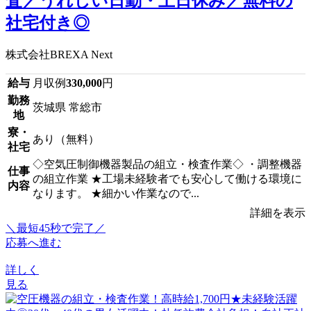
査／うれしい日勤・土日休み／無料の
社宅付き◎
株式会社BREXA Next
給与
月収例
330,000
円
勤務
茨城県 常総市
地
寮・
あり（無料）
社宅
◇空気圧制御機器製品の組立・検査作業◇ ・調整機器
仕事
の組立作業 ★工場未経験者でも安心して働ける環境に
内容
なります。 ★細かい作業なので...
詳細を表示
＼最短45秒で完了／
応募へ進む
詳しく
見る