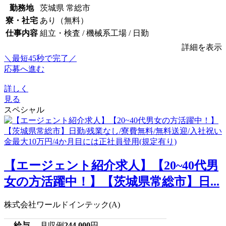
勤務地
茨城県 常総市
寮・社宅
あり（無料）
仕事内容
組立・検査 / 機械系工場 / 日勤
詳細を表示
＼最短45秒で完了／
応募へ進む
詳しく
見る
スペシャル
【エージェント紹介求人】【20~40代男
女の方活躍中！】【茨城県常総市】日...
株式会社ワールドインテック(A)
給与
月収例
244,000
円