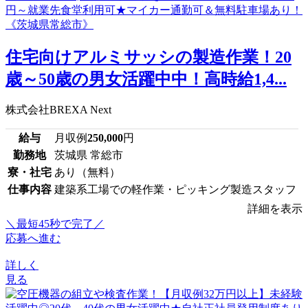
住宅向けアルミサッシの製造作業！20
歳～50歳の男女活躍中中！高時給1,4...
株式会社BREXA Next
給与
月収例
250,000
円
勤務地
茨城県 常総市
寮・社宅
あり（無料）
仕事内容
建築系工場での軽作業・ピッキング製造スタッフ
詳細を表示
＼最短45秒で完了／
応募へ進む
詳しく
見る