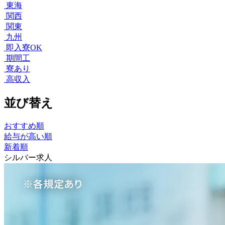
東海
関西
関東
九州
即入寮OK
期間工
寮あり
高収入
並び替え
おすすめ順
給与が高い順
新着順
シルバー求人