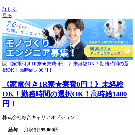
詳しく
見る
《家電付き1R寮★寮費0円！》未経験
OK！勤務時間の選択OK！高時給1400
円！
株式会社綜合キャリアオプション
給与
月収例
295,000
円