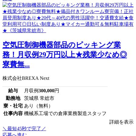
空気圧制御機器部品のピッキング業
務！月収例29万円以上★残業少なめ◎
寮費無...
株式会社BREXA Next
給与
月収例
300,000
円
勤務地
茨城県 常総市
寮・社宅
あり（無料）
仕事内容
機械系工場での倉庫業務製造スタッフ
詳細を表示
＼最短45秒で完了／
応募へ進む