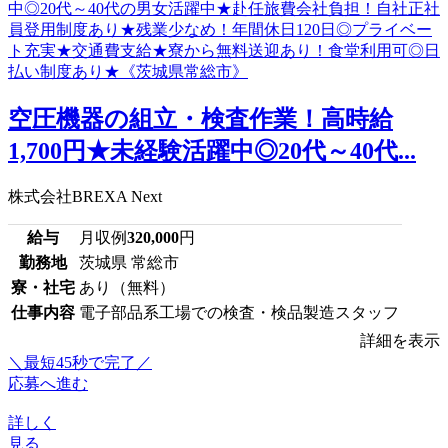
空圧機器の組立・検査作業！高時給
1,700円★未経験活躍中◎20代～40代...
株式会社BREXA Next
給与
月収例
320,000
円
勤務地
茨城県 常総市
寮・社宅
あり（無料）
仕事内容
電子部品系工場での検査・検品製造スタッフ
詳細を表示
＼最短45秒で完了／
応募へ進む
詳しく
見る