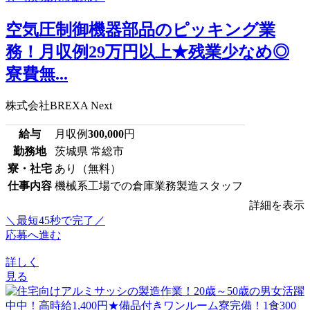
空気圧制御機器部品のピッキング業
務！月収例29万円以上★残業少なめ◎
寮費無...
株式会社BREXA Next
給与
月収例
300,000
円
勤務地
茨城県 常総市
寮・社宅
あり（無料）
仕事内容
機械系工場での倉庫業務製造スタッフ
詳細を表示
＼最短45秒で完了／
応募へ進む
詳しく
見る