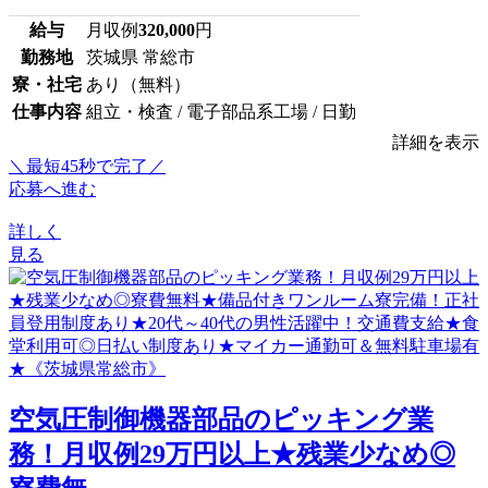
給与
月収例
320,000
円
勤務地
茨城県 常総市
寮・社宅
あり（無料）
仕事内容
組立・検査 / 電子部品系工場 / 日勤
詳細を表示
＼最短45秒で完了／
応募へ進む
詳しく
見る
空気圧制御機器部品のピッキング業
務！月収例29万円以上★残業少なめ◎