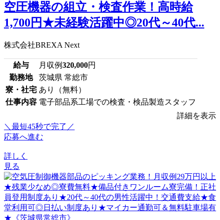
空圧機器の組立・検査作業！高時給
1,700円★未経験活躍中◎20代～40代...
株式会社BREXA Next
給与
月収例
320,000
円
勤務地
茨城県 常総市
寮・社宅
あり（無料）
仕事内容
電子部品系工場での検査・検品製造スタッフ
詳細を表示
＼最短45秒で完了／
応募へ進む
詳しく
見る