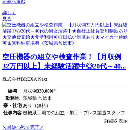
応募へ進む
詳しく
見る
空圧機器の組立や検査作業！【月収例
32万円以上】未経験活躍中◎20代～40...
株式会社BREXA Next
給与
月収例
330,000
円
勤務地
茨城県 常総市
寮・社宅
あり（無料）
仕事内容
機械系工場での組立・加工・プレス製造スタッフ
詳細を表示
＼最短45秒で完了／