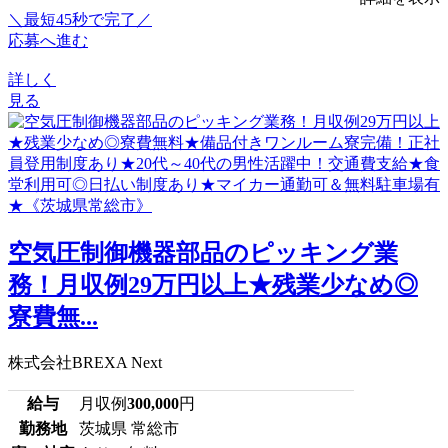
＼最短45秒で完了／
応募へ進む
詳しく
見る
空気圧制御機器部品のピッキング業
務！月収例29万円以上★残業少なめ◎
寮費無...
株式会社BREXA Next
給与
月収例
300,000
円
勤務地
茨城県 常総市