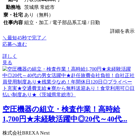
勤務地
茨城県 常総市
寮・社宅
あり（無料）
仕事内容
組立・加工 / 電子部品系工場 / 日勤
詳細を表示
＼最短45秒で完了／
応募へ進む
詳しく
見る
空圧機器の組立・検査作業！高時給
1,700円★未経験活躍中◎20代～40代...
株式会社BREXA Next