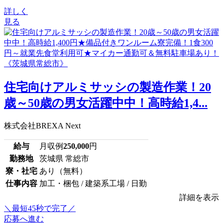
詳しく
見る
住宅向けアルミサッシの製造作業！20
歳～50歳の男女活躍中中！高時給1,4...
株式会社BREXA Next
給与
月収例
250,000
円
勤務地
茨城県 常総市
寮・社宅
あり（無料）
仕事内容
加工・梱包 / 建築系工場 / 日勤
詳細を表示
＼最短45秒で完了／
応募へ進む