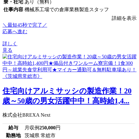
寮・社宅
あり（無料）
仕事内容
機械系工場での倉庫業務製造スタッフ
詳細を表示
＼最短45秒で完了／
応募へ進む
詳しく
見る
住宅向けアルミサッシの製造作業！20
歳～50歳の男女活躍中中！高時給1,4...
株式会社BREXA Next
給与
月収例
250,000
円
勤務地
茨城県 常総市