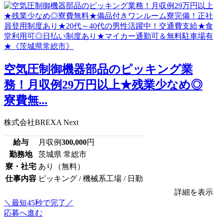
空気圧制御機器部品のピッキング業
務！月収例29万円以上★残業少なめ◎
寮費無...
株式会社BREXA Next
給与
月収例
300,000
円
勤務地
茨城県 常総市
寮・社宅
あり（無料）
仕事内容
ピッキング / 機械系工場 / 日勤
詳細を表示
＼最短45秒で完了／
応募へ進む