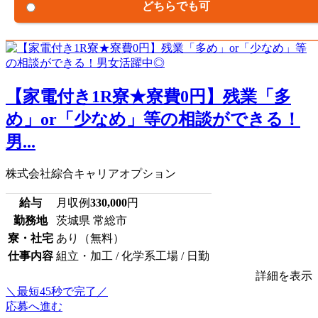
どちらでも可
【家電付き1R寮★寮費0円】残業「多
め」or「少なめ」等の相談ができる！
男...
株式会社綜合キャリアオプション
給与
月収例
330,000
円
勤務地
茨城県 常総市
寮・社宅
あり（無料）
仕事内容
組立・加工 / 化学系工場 / 日勤
詳細を表示
＼最短45秒で完了／
応募へ進む