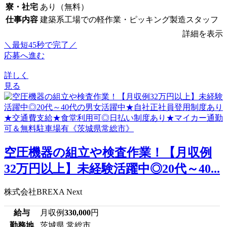
寮・社宅
あり（無料）
仕事内容
建築系工場での軽作業・ピッキング製造スタッフ
詳細を表示
＼最短45秒で完了／
応募へ進む
詳しく
見る
空圧機器の組立や検査作業！【月収例
32万円以上】未経験活躍中◎20代～40...
株式会社BREXA Next
給与
月収例
330,000
円
勤務地
茨城県 常総市