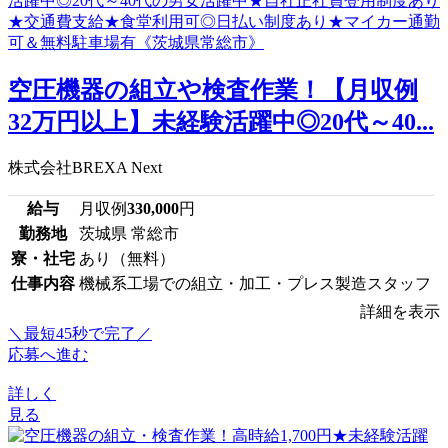
空圧機器の組立や検査作業！【月収例
32万円以上】未経験活躍中◎20代～40...
株式会社BREXA Next
給与
月収例
330,000
円
勤務地
茨城県 常総市
寮・社宅
あり（無料）
仕事内容
機械系工場での組立・加工・プレス製造スタッフ
詳細を表示
＼最短45秒で完了／
応募へ進む
詳しく
見る