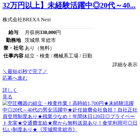
32万円以上】未経験活躍中◎20代～40...
株式会社BREXA Next
給与
月収例
330,000
円
勤務地
茨城県 常総市
寮・社宅
あり（無料）
仕事内容
組立・検査 / 機械系工場 / 日勤
詳細を表示
＼最短45秒で完了／
応募へ進む
詳しく
見る