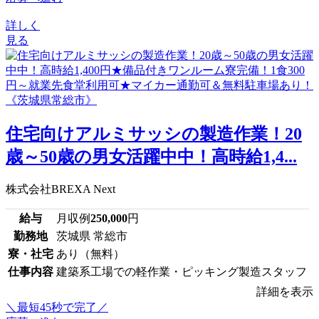
詳しく
見る
住宅向けアルミサッシの製造作業！20
歳～50歳の男女活躍中中！高時給1,4...
株式会社BREXA Next
給与
月収例
250,000
円
勤務地
茨城県 常総市
寮・社宅
あり（無料）
仕事内容
建築系工場での軽作業・ピッキング製造スタッフ
詳細を表示
＼最短45秒で完了／