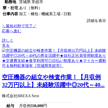
勤務地
茨城県 常総市
寮・社宅
あり（無料）
仕事内容
加工・梱包 / 機械系工場 / 日勤
詳細を表示
＼最短45秒で完了／
応募へ進む
詳しく
見る
空圧機器の組立や検査作業！【月収例
32万円以上】未経験活躍中◎20代～40...
株式会社BREXA Next
給与
月収例
330,000
円