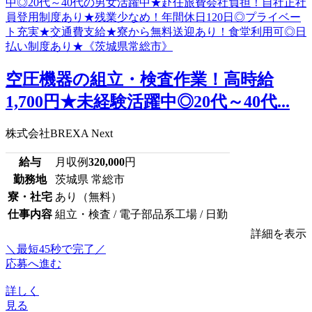
空圧機器の組立・検査作業！高時給
1,700円★未経験活躍中◎20代～40代...
株式会社BREXA Next
給与
月収例
320,000
円
勤務地
茨城県 常総市
寮・社宅
あり（無料）
仕事内容
組立・検査 / 電子部品系工場 / 日勤
詳細を表示
＼最短45秒で完了／
応募へ進む
詳しく
見る