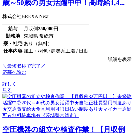
歳～50歳の男女活躍中中！高時給1,4...
株式会社BREXA Next
給与
月収例
250,000
円
勤務地
茨城県 常総市
寮・社宅
あり（無料）
仕事内容
加工・梱包 / 建築系工場 / 日勤
詳細を表示
＼最短45秒で完了／
応募へ進む
詳しく
見る
空圧機器の組立や検査作業！【月収例