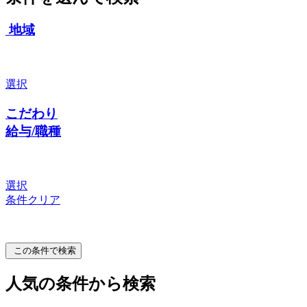
地域
選択
こだわり
給与/職種
選択
条件クリア
この条件で検索
人気の条件から検索