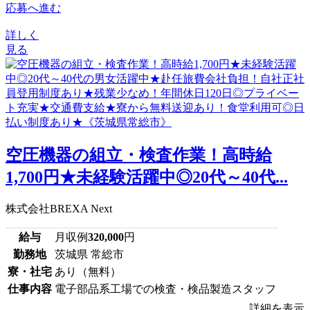
応募へ進む
詳しく
見る
空圧機器の組立・検査作業！高時給
1,700円★未経験活躍中◎20代～40代...
株式会社BREXA Next
給与
月収例
320,000
円
勤務地
茨城県 常総市
寮・社宅
あり（無料）
仕事内容
電子部品系工場での検査・検品製造スタッフ
詳細を表示