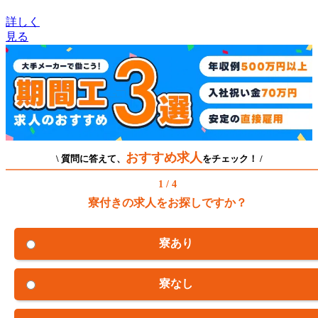
詳しく
見る
おすすめ求人
\ 質問に答えて、
をチェック！ /
1 / 4
寮付きの求人をお探しですか？
寮あり
寮なし