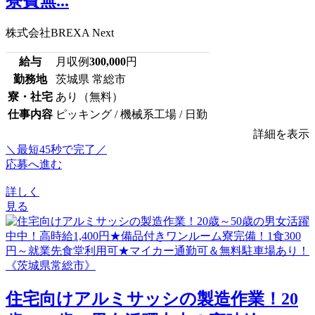
寮費無...
株式会社BREXA Next
給与
月収例
300,000
円
勤務地
茨城県 常総市
寮・社宅
あり（無料）
仕事内容
ピッキング / 機械系工場 / 日勤
詳細を表示
＼最短45秒で完了／
応募へ進む
詳しく
見る
住宅向けアルミサッシの製造作業！20