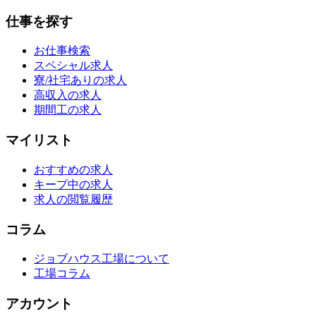
仕事を探す
お仕事検索
スペシャル求人
寮/社宅ありの求人
高収入の求人
期間工の求人
マイリスト
おすすめの求人
キープ中の求人
求人の閲覧履歴
コラム
ジョブハウス工場について
工場コラム
アカウント