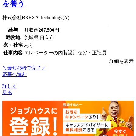
を養う
株式会社BREXA Technology(A)
給与
月収例
267,500
円
勤務地
茨城県 日立市
寮・社宅
あり
仕事内容
エレベーターの内装設計など・正社員
詳細を表示
＼最短45秒で完了／
応募へ進む
詳しく
見る