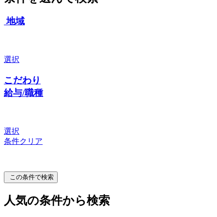
地域
選択
こだわり
給与/職種
選択
条件クリア
この条件で検索
人気の条件から検索