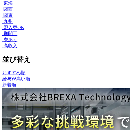
東海
関西
関東
九州
即入寮OK
期間工
寮あり
高収入
並び替え
おすすめ順
給与が高い順
新着順