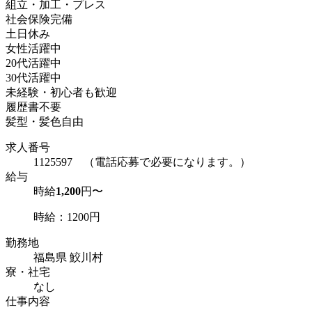
組立・加工・プレス
社会保険完備
土日休み
女性活躍中
20代活躍中
30代活躍中
未経験・初心者も歓迎
履歴書不要
髪型・髪色自由
求人番号
1125597 （電話応募で必要になります。）
給与
時給
1,200
円〜
時給：1200円
勤務地
福島県 鮫川村
寮・社宅
なし
仕事内容