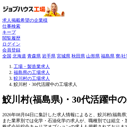
求人掲載希望の企業様
仕事検索
キープ
閲覧履歴
ログイン
会員登録
全国
北海道
青森県
岩手県
宮城県
秋田県
山形県
福島県
寮/
工場・製造業求人
福島県の工場求人
鮫川村の工場求人
鮫川村・30代活躍中の工場求人
鮫川村(福島県)・30代活躍中
2026年08月04日に集計した求人情報によると、鮫川村(福島県
また業界別では化学・石油化学の求人が、職種別では組立・
株式会社綜合キャリアオプションの求人も掲載されておりま