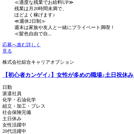
≪適度な残業でお給料UP≫
残業は月20時間未満で、
ほどよく稼げます♪
≪週休2日制≫
週末は家族や友人と一緒にプライベート満喫！
≪髪色自由で自...
応募へ進む
詳しく
見る
株式会社綜合キャリアオプション
【初心者カンゲイ♪】女性が多めの職場♪土日祝休み
日勤
派遣社員
化学・石油化学
組立・加工・プレス
社会保険完備
土日休み
女性活躍中
20代活躍中