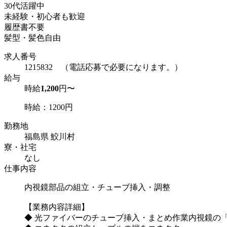
30代活躍中
未経験・初心者も歓迎
履歴書不要
髪型・髪色自由
求人番号
1215832 （電話応募で必要になります。）
給与
時給
1,200
円〜
時給：1200円
勤務地
福島県 鮫川村
寮・社宅
なし
仕事内容
内視鏡部品の組立・チューブ挿入・調整
【業務内容詳細】
◆ 光ファイバーのチューブ挿入・まとめ作業内視鏡の