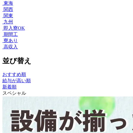
東海
関西
関東
九州
即入寮OK
期間工
寮あり
高収入
並び替え
おすすめ順
給与が高い順
新着順
スペシャル