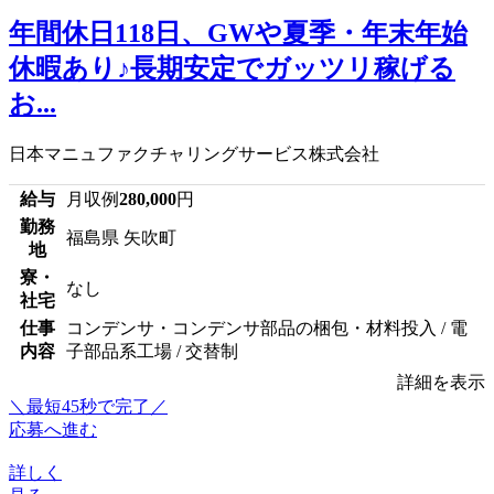
年間休日118日、GWや夏季・年末年始
休暇あり♪長期安定でガッツリ稼げる
お...
日本マニュファクチャリングサービス株式会社
給与
月収例
280,000
円
勤務
福島県 矢吹町
地
寮・
なし
社宅
仕事
コンデンサ・コンデンサ部品の梱包・材料投入 / 電
内容
子部品系工場 / 交替制
詳細を表示
＼最短45秒で完了／
応募へ進む
詳しく