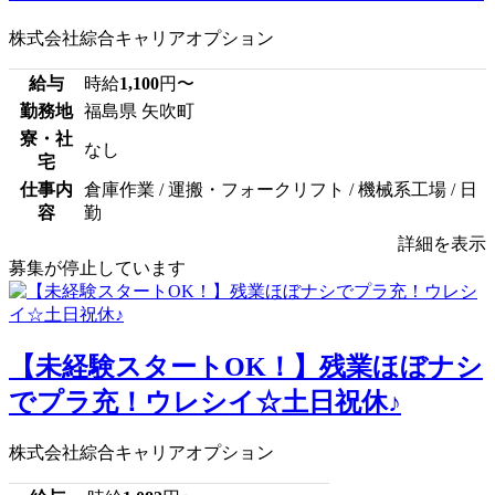
株式会社綜合キャリアオプション
給与
時給
1,100
円〜
勤務地
福島県 矢吹町
寮・社
なし
宅
仕事内
倉庫作業 / 運搬・フォークリフト / 機械系工場 / 日
容
勤
詳細を表示
募集が停止しています
【未経験スタートOK！】残業ほぼナシ
でプラ充！ウレシイ☆土日祝休♪
株式会社綜合キャリアオプション