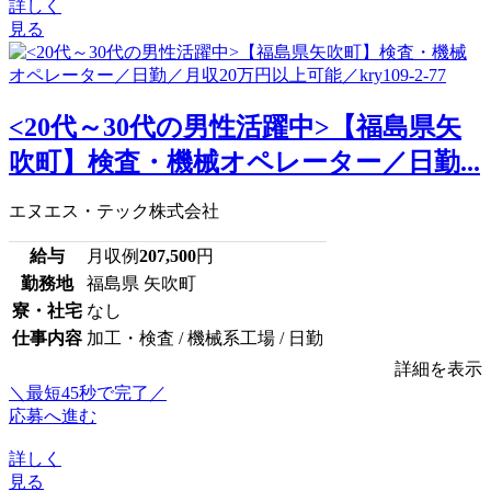
詳しく
見る
<20代～30代の男性活躍中>【福島県矢
吹町】検査・機械オペレーター／日勤...
エヌエス・テック株式会社
給与
月収例
207,500
円
勤務地
福島県 矢吹町
寮・社宅
なし
仕事内容
加工・検査 / 機械系工場 / 日勤
詳細を表示
＼最短45秒で完了／
応募へ進む
詳しく
見る