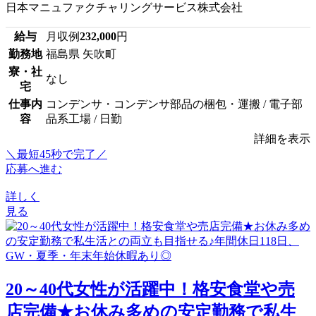
日本マニュファクチャリングサービス株式会社
給与
月収例
232,000
円
勤務地
福島県 矢吹町
寮・社
なし
宅
仕事内
コンデンサ・コンデンサ部品の梱包・運搬 / 電子部
容
品系工場 / 日勤
詳細を表示
＼最短45秒で完了／
応募へ進む
詳しく
見る
20～40代女性が活躍中！格安食堂や売
店完備★お休み多めの安定勤務で私生