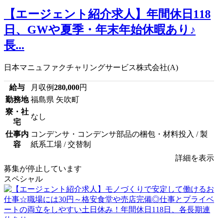
【エージェント紹介求人】年間休日118
日、GWや夏季・年末年始休暇あり♪
長...
日本マニュファクチャリングサービス株式会社(A)
給与
月収例
280,000
円
勤務地
福島県 矢吹町
寮・社
なし
宅
仕事内
コンデンサ・コンデンサ部品の梱包・材料投入 / 製
容
紙系工場 / 交替制
詳細を表示
募集が停止しています
スペシャル