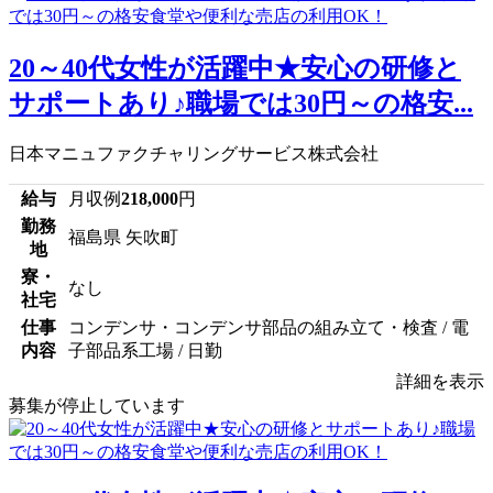
20～40代女性が活躍中★安心の研修と
サポートあり♪職場では30円～の格安...
日本マニュファクチャリングサービス株式会社
給与
月収例
218,000
円
勤務
福島県 矢吹町
地
寮・
なし
社宅
仕事
コンデンサ・コンデンサ部品の組み立て・検査 / 電
内容
子部品系工場 / 日勤
詳細を表示
募集が停止しています