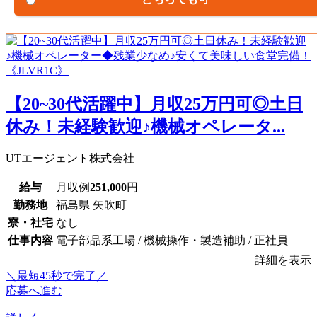
【20~30代活躍中】月収25万円可◎土日
休み！未経験歓迎♪機械オペレータ...
UTエージェント株式会社
給与
月収例
251,000
円
勤務地
福島県 矢吹町
寮・社宅
なし
仕事内容
電子部品系工場 / 機械操作・製造補助 / 正社員
詳細を表示
＼最短45秒で完了／
応募へ進む