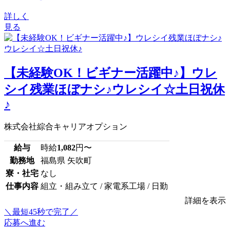
詳しく
見る
【未経験OK！ビギナー活躍中♪】ウレ
シイ残業ほぼナシ♪ウレシイ☆土日祝休
♪
株式会社綜合キャリアオプション
給与
時給
1,082
円〜
勤務地
福島県 矢吹町
寮・社宅
なし
仕事内容
組立・組み立て / 家電系工場 / 日勤
詳細を表示
＼最短45秒で完了／
応募へ進む