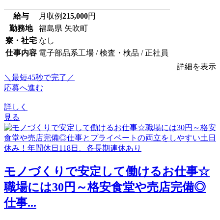
給与
月収例
215,000
円
勤務地
福島県 矢吹町
寮・社宅
なし
仕事内容
電子部品系工場 / 検査・検品 / 正社員
詳細を表示
＼最短45秒で完了／
応募へ進む
詳しく
見る
モノづくりで安定して働けるお仕事☆
職場には30円～格安食堂や売店完備◎
仕事...