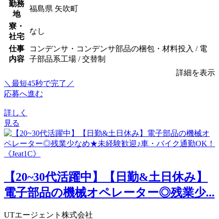
勤務
福島県 矢吹町
地
寮・
なし
社宅
仕事
コンデンサ・コンデンサ部品の梱包・材料投入 / 電
内容
子部品系工場 / 交替制
詳細を表示
＼最短45秒で完了／
応募へ進む
詳しく
見る
【20~30代活躍中】【日勤&土日休み】
電子部品の機械オペレーター◎残業少...
UTエージェント株式会社