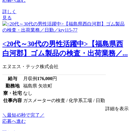
応募へ進む
詳しく
見る
<20代～30代の男性活躍中>【福島県西
白河郡】ゴム製品の検査・出荷業務／...
エヌエス・テック株式会社
給与
月収例
176,000
円
勤務地
福島県 矢吹町
寮・社宅
なし
仕事内容
ガスメーターの検査 / 化学系工場 / 日勤
詳細を表示
＼最短45秒で完了／
応募へ進む