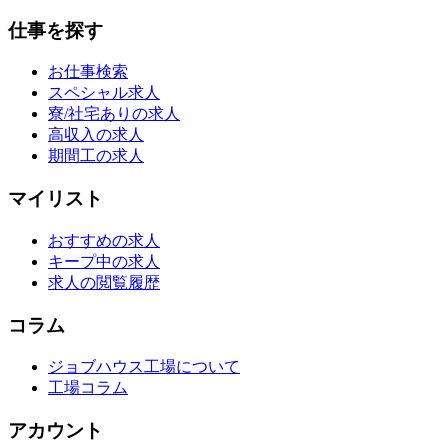
仕事を探す
お仕事検索
スペシャル求人
寮/社宅ありの求人
高収入の求人
期間工の求人
マイリスト
おすすめの求人
キープ中の求人
求人の閲覧履歴
コラム
ジョブハウス工場について
工場コラム
アカウント