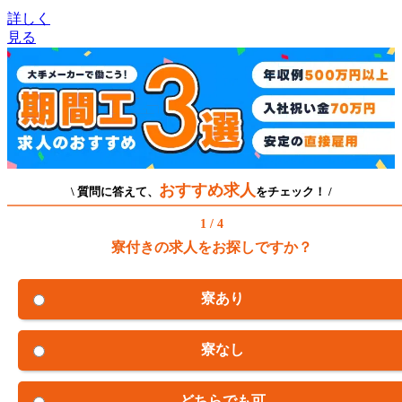
詳しく
見る
おすすめ求人
\ 質問に答えて、
をチェック！ /
1 / 4
寮付きの求人をお探しですか？
寮あり
寮なし
どちらでも可