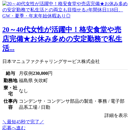
20～40代女性が活躍中！格安食堂や売
店完備★お休み多めの安定勤務で私生
活...
日本マニュファクチャリングサービス株式会社
給与
月収例
230,000
円
勤務地
福島県 矢吹町
寮・社
なし
宅
仕事内
コンデンサ・コンデンサ部品の製造・事務 / 電子部
容
品系工場 / 日勤
詳細を表示
＼最短45秒で完了／
応募へ進む