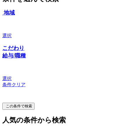
地域
選択
こだわり
給与/職種
選択
条件クリア
この条件で検索
人気の条件から検索