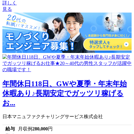
詳しく
見る
年間休日118日、GWや夏季・年末年始
休暇あり♪長期安定でガッツリ稼げる
お...
日本マニュファクチャリングサービス株式会社
給与
月収例
280,000
円