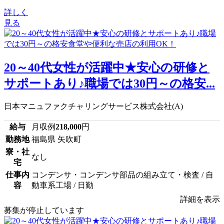
詳しく
見る
20～40代女性が活躍中★安心の研修と
サポートあり♪職場では30円～の格安...
日本マニュファクチャリングサービス株式会社(A)
給与
月収例
218,000
円
勤務地
福島県 矢吹町
寮・社
なし
宅
仕事内
コンデンサ・コンデンサ部品の組み立て・検査 / 自
容
動車系工場 / 日勤
詳細を表示
募集が停止しています