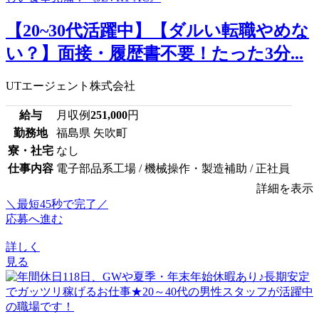
【20~30代活躍中】【ダルい転職やめな
い？】面接・履歴書不要！たった3分...
UTエージェント株式会社
給与
月収例
251,000
円
勤務地
福島県 矢吹町
寮・社宅
なし
仕事内容
電子部品系工場 / 機械操作・製造補助 / 正社員
詳細を表示
＼最短45秒で完了／
応募へ進む
詳しく
見る