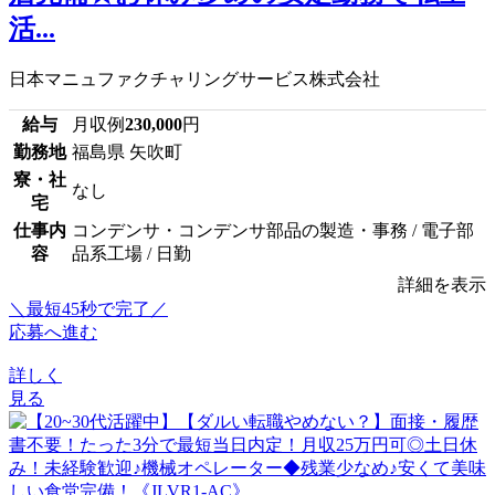
活...
日本マニュファクチャリングサービス株式会社
給与
月収例
230,000
円
勤務地
福島県 矢吹町
寮・社
なし
宅
仕事内
コンデンサ・コンデンサ部品の製造・事務 / 電子部
容
品系工場 / 日勤
詳細を表示
＼最短45秒で完了／
応募へ進む
詳しく
見る