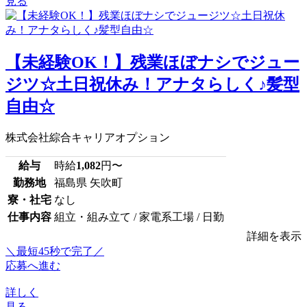
見る
【未経験OK！】残業ほぼナシでジュー
ジツ☆土日祝休み！アナタらしく♪髪型
自由☆
株式会社綜合キャリアオプション
給与
時給
1,082
円〜
勤務地
福島県 矢吹町
寮・社宅
なし
仕事内容
組立・組み立て / 家電系工場 / 日勤
詳細を表示
＼最短45秒で完了／
応募へ進む
詳しく
見る