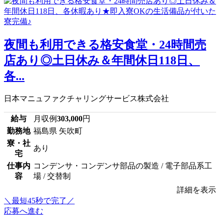
夜間も利用できる格安食堂・24時間売
店あり◎土日休み＆年間休日118日、
各...
日本マニュファクチャリングサービス株式会社
給与
月収例
303,000
円
勤務地
福島県 矢吹町
寮・社
あり
宅
仕事内
コンデンサ・コンデンサ部品の製造 / 電子部品系工
容
場 / 交替制
詳細を表示
＼最短45秒で完了／
応募へ進む