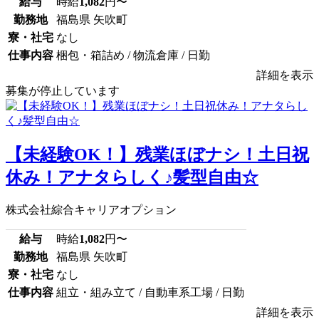
給与
時給
1,082
円〜
勤務地
福島県 矢吹町
寮・社宅
なし
仕事内容
梱包・箱詰め / 物流倉庫 / 日勤
詳細を表示
募集が停止しています
【未経験OK！】残業ほぼナシ！土日祝
休み！アナタらしく♪髪型自由☆
株式会社綜合キャリアオプション
給与
時給
1,082
円〜
勤務地
福島県 矢吹町
寮・社宅
なし
仕事内容
組立・組み立て / 自動車系工場 / 日勤
詳細を表示