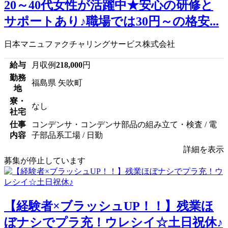
20～40代女性が活躍中★安心の研修と
サポートあり♪職場では30円～の格安...
日本マニュファクチャリングサービス株式会社
給与
月収例
218,000
円
勤務
福島県 矢吹町
地
寮・
なし
社宅
仕事
コンデンサ・コンデンサ部品の組み立て・検査 / 電
内容
子部品系工場 / 日勤
詳細を表示
募集が停止しています
【経験者×ブラッシュUP！！】残業ほ
ぼナシでプラ充！ウレシイ☆土日祝休♪