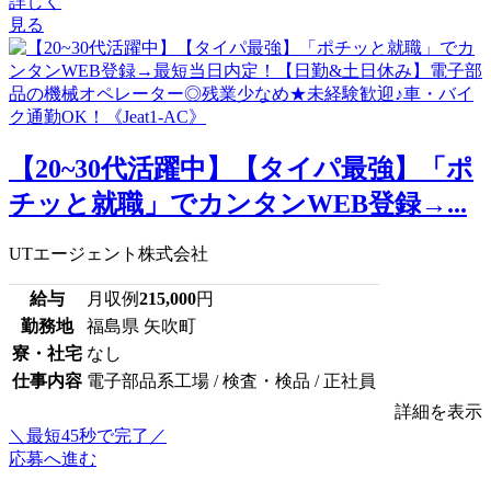
詳しく
見る
【20~30代活躍中】【タイパ最強】「ポ
チッと就職」でカンタンWEB登録→...
UTエージェント株式会社
給与
月収例
215,000
円
勤務地
福島県 矢吹町
寮・社宅
なし
仕事内容
電子部品系工場 / 検査・検品 / 正社員
詳細を表示
＼最短45秒で完了／
応募へ進む