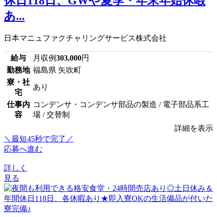
休日118日、GWや夏季・年末年始休暇
あ...
日本マニュファクチャリングサービス株式会社
給与
月収例
303,000
円
勤務地
福島県 矢吹町
寮・社
あり
宅
仕事内
コンデンサ・コンデンサ部品の製造 / 電子部品系工
容
場 / 交替制
詳細を表示
＼最短45秒で完了／
応募へ進む
詳しく
見る