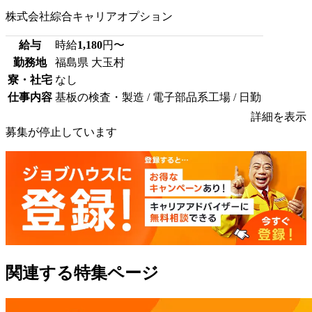
株式会社綜合キャリアオプション
給与
時給
1,180
円〜
勤務地
福島県 大玉村
寮・社宅
なし
仕事内容
基板の検査・製造 / 電子部品系工場 / 日勤
詳細を表示
募集が停止しています
関連する特集ページ