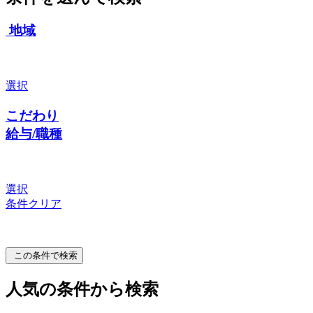
地域
選択
こだわり
給与/職種
選択
条件クリア
この条件で検索
人気の条件から検索