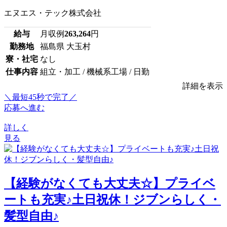
エヌエス・テック株式会社
給与
月収例
263,264
円
勤務地
福島県 大玉村
寮・社宅
なし
仕事内容
組立・加工 / 機械系工場 / 日勤
詳細を表示
＼最短45秒で完了／
応募へ進む
詳しく
見る
【経験がなくても大丈夫☆】プライベ
ートも充実♪土日祝休！ジブンらしく・
髪型自由♪