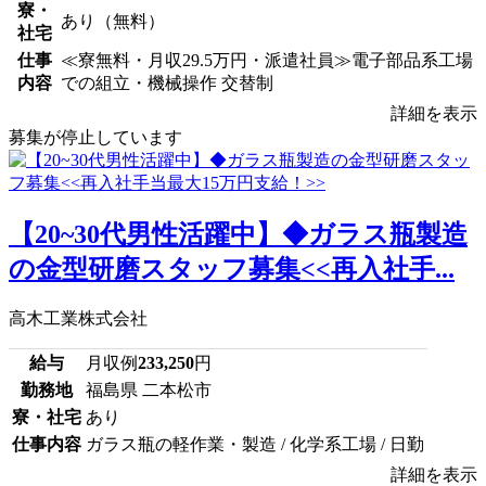
寮・
あり（無料）
社宅
仕事
≪寮無料・月収29.5万円・派遣社員≫電子部品系工場
内容
での組立・機械操作 交替制
詳細を表示
募集が停止しています
【20~30代男性活躍中】◆ガラス瓶製造
の金型研磨スタッフ募集<<再入社手...
高木工業株式会社
給与
月収例
233,250
円
勤務地
福島県 二本松市
寮・社宅
あり
仕事内容
ガラス瓶の軽作業・製造 / 化学系工場 / 日勤
詳細を表示