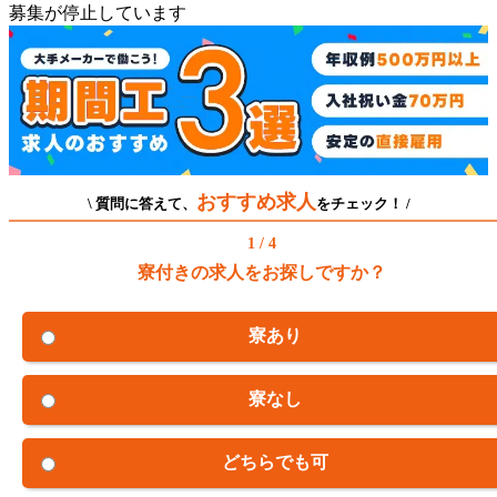
募集が停止しています
おすすめ求人
\ 質問に答えて、
をチェック！ /
1 / 4
寮付きの求人をお探しですか？
寮あり
寮なし
どちらでも可