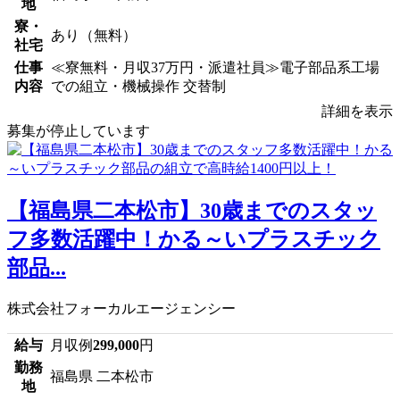
地
寮・
あり（無料）
社宅
仕事
≪寮無料・月収37万円・派遣社員≫電子部品系工場
内容
での組立・機械操作 交替制
詳細を表示
募集が停止しています
【福島県二本松市】30歳までのスタッ
フ多数活躍中！かる～いプラスチック
部品...
株式会社フォーカルエージェンシー
給与
月収例
299,000
円
勤務
福島県 二本松市
地