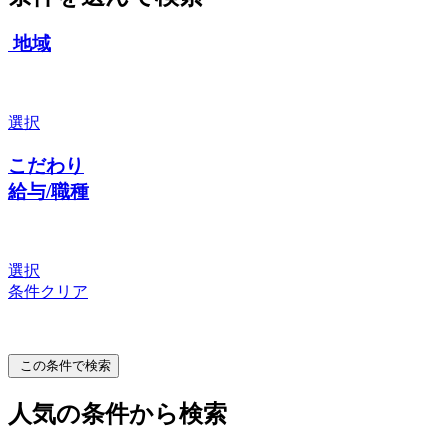
地域
選択
こだわり
給与/職種
選択
条件クリア
この条件で検索
人気の条件から検索