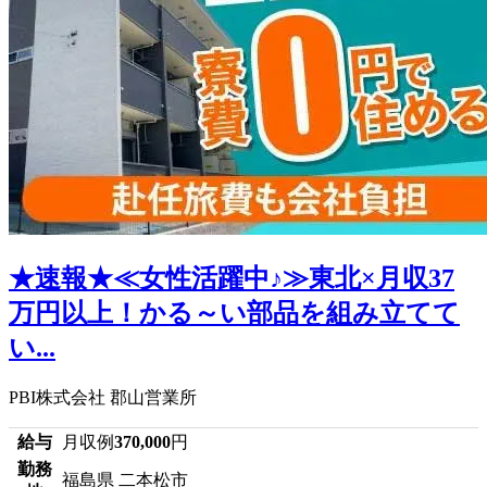
★速報★≪女性活躍中♪≫東北×月収37
万円以上！かる～い部品を組み立てて
い...
PBI株式会社 郡山営業所
給与
月収例
370,000
円
勤務
福島県 二本松市