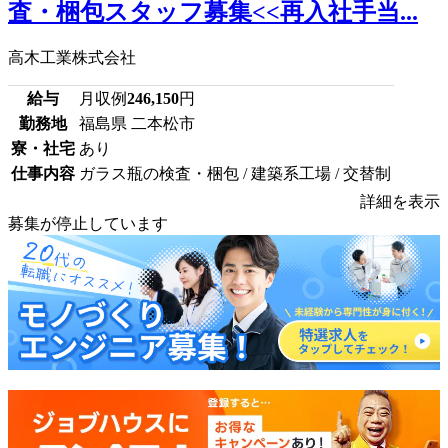
査・梱包スタッフ募集<<再入社手当...
高木工業株式会社
給与
月収例
246,150
円
勤務地
福島県 二本松市
寮・社宅
あり
仕事内容
ガラス瓶の検査・梱包 / 建築系工場 / 交替制
詳細を表示
募集が停止しています