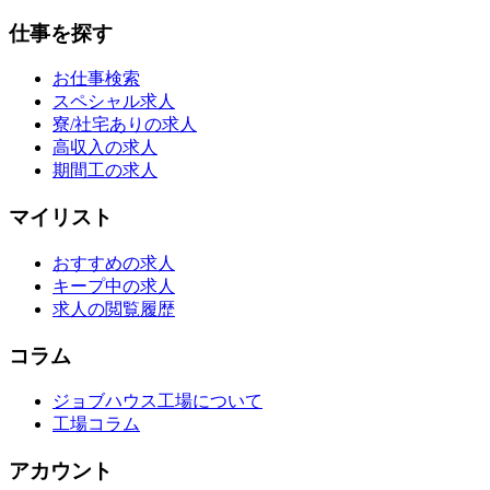
仕事を探す
お仕事検索
スペシャル求人
寮/社宅ありの求人
高収入の求人
期間工の求人
マイリスト
おすすめの求人
キープ中の求人
求人の閲覧履歴
コラム
ジョブハウス工場について
工場コラム
アカウント