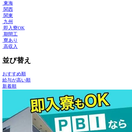
東海
関西
関東
九州
即入寮OK
期間工
寮あり
高収入
並び替え
おすすめ順
給与が高い順
新着順