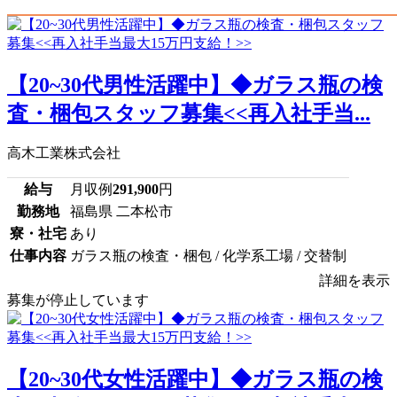
【20~30代男性活躍中】◆ガラス瓶の検
査・梱包スタッフ募集<<再入社手当...
高木工業株式会社
給与
月収例
291,900
円
勤務地
福島県 二本松市
寮・社宅
あり
仕事内容
ガラス瓶の検査・梱包 / 化学系工場 / 交替制
詳細を表示
募集が停止しています
【20~30代女性活躍中】◆ガラス瓶の検