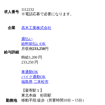
1112232
求人番号
※電話応募で必要になります。
高木工業株式会社
企業
週払い
給料前払いOK
月収例
233,250
円
給与詳細
時給1,200 円
233,250 円
車通勤OK
バイク通勤OK
福島県
二本松市
【最寄駅１】
東北本線 杉田駅
移動手段:徒歩（所要時間10分～15分）
勤務地