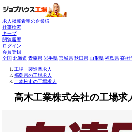
求人掲載希望の企業様
仕事検索
キープ
閲覧履歴
ログイン
会員登録
全国
北海道
青森県
岩手県
宮城県
秋田県
山形県
福島県
寮/
工場・製造業求人
福島県の工場求人
二本松市の工場求人
高木工業株式会社の工場求人(FS