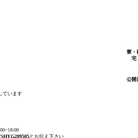
寮・
宅
公開
しています
~18:00
FSHYG289505
とお伝え下さい