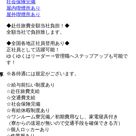
社会保険完備
屋内喫煙所あり
屋外喫煙所あり
◆赴任旅費全額当社負担！◆
全額当社で負担致します。
◆全国各地正社員登用あり◆
正社員として活躍可能！
ゆくゆくはリーダー⇒管理職へステップアップも可能で
す！
※各待遇には規定がございます。
厚
☆給与前払い制度あり
☆赴任旅費支給
☆交通費支給
☆社会保険完備
☆有給休暇制度あり
☆ワンルーム寮完備／初期費用なし、家電寝具付き
（寮からの送迎が無いので交通手段を確保できる方）
☆個人ロッカーあり
☆作業服あり