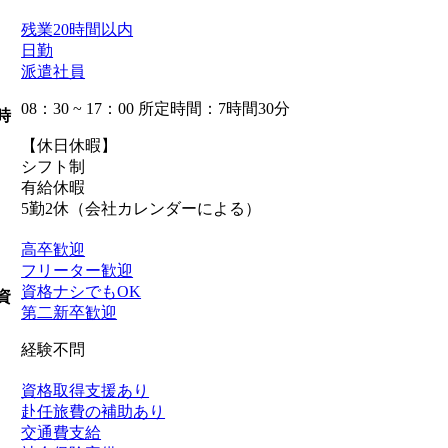
残業20時間以内
日勤
派遣社員
08：30 ~ 17：00 所定時間：7時間30分
時
【休日休暇】
シフト制
有給休暇
5勤2休（会社カレンダーによる）
高卒歓迎
フリーター歓迎
資格ナシでもOK
資
第二新卒歓迎
経験不問
資格取得支援あり
赴任旅費の補助あり
交通費支給