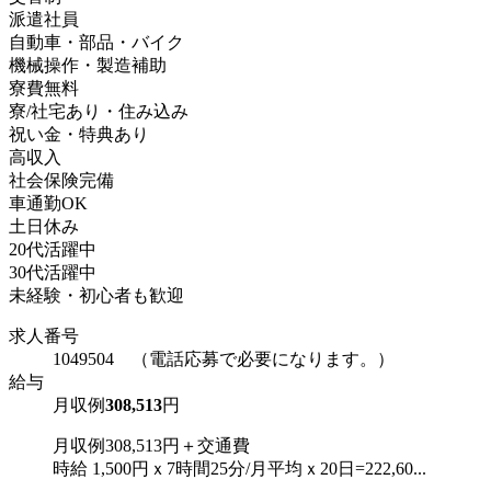
派遣社員
自動車・部品・バイク
機械操作・製造補助
寮費無料
寮/社宅あり・住み込み
祝い金・特典あり
高収入
社会保険完備
車通勤OK
土日休み
20代活躍中
30代活躍中
未経験・初心者も歓迎
求人番号
1049504 （電話応募で必要になります。）
給与
月収例
308,513
円
月収例308,513円＋交通費
時給 1,500円ｘ7時間25分/月平均ｘ20日=222,60...