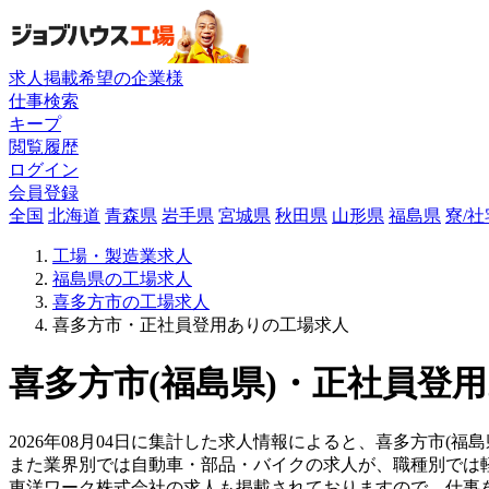
求人掲載希望の企業様
仕事検索
キープ
閲覧履歴
ログイン
会員登録
全国
北海道
青森県
岩手県
宮城県
秋田県
山形県
福島県
寮/
工場・製造業求人
福島県の工場求人
喜多方市の工場求人
喜多方市・正社員登用ありの工場求人
喜多方市(福島県)・正社員登用
2026年08月04日に集計した求人情報によると、喜多方市(福島
また業界別では自動車・部品・バイクの求人が、職種別では
東洋ワーク株式会社の求人も掲載されておりますので、仕事