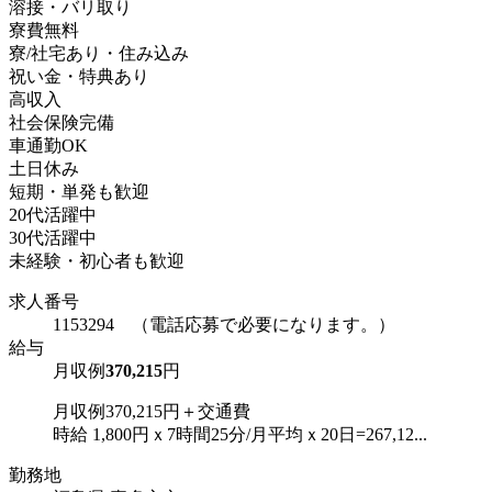
溶接・バリ取り
寮費無料
寮/社宅あり・住み込み
祝い金・特典あり
高収入
社会保険完備
車通勤OK
土日休み
短期・単発も歓迎
20代活躍中
30代活躍中
未経験・初心者も歓迎
求人番号
1153294 （電話応募で必要になります。）
給与
月収例
370,215
円
月収例370,215円＋交通費
時給 1,800円ｘ7時間25分/月平均ｘ20日=267,12...
勤務地