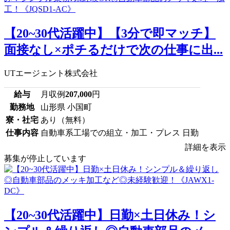
【20~30代活躍中】【3分で即マッチ】
面接なし×ポチるだけで次の仕事に出...
UTエージェント株式会社
給与
月収例
207,000
円
勤務地
山形県 小国町
寮・社宅
あり（無料）
仕事内容
自動車系工場での組立・加工・プレス 日勤
詳細を表示
募集が停止しています
【20~30代活躍中】日勤×土日休み！シ