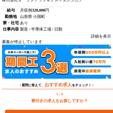
給与
月収例
320,000
円
勤務地
山形県 小国町
寮・社宅
あり
仕事内容
製造 / 半導体工場 / 日勤
詳細を表示
募集が停止しています
おすすめ求人
\ 質問に答えて、
をチェック！ /
1 / 4
寮付きの求人をお探しですか？