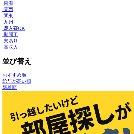
東海
関西
関東
九州
即入寮OK
期間工
寮あり
高収入
並び替え
おすすめ順
給与が高い順
新着順