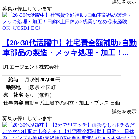
詳細を表示
募集が停止しています
【20~30代活躍中】社宅費全額補助♪自動
車部品の製造・メッキ処理・加工！...
UTエージェント株式会社
給与
月収例
207,000
円
勤務地
山形県 小国町
寮・社宅
あり（無料）
仕事内容
自動車系工場での組立・加工・プレス 日勤
詳細を表示
募集が停止しています