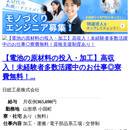
【電池の原材料の投入・加工】高収
入！未経験者多数活躍中のお仕事◎寮
費無料！...
日総工産株式会社
給与
月収例
365,690
円
勤務地
山形県 小国町
寮・社宅
あり（無料）
仕事内容
加工・運搬 / 電子部品系工場 / 交替制