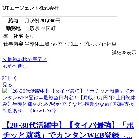
UTエージェント株式会社
給与
月収例
291,000
円
勤務地
山形県 小国町
寮・社宅
あり
仕事内容
半導体工場 / 組立・加工・プレス / 正社員
詳細を表示
＼最短45秒で完了／
応募へ進む
詳しく
見る
【20~30代活躍中】【タイパ最強】「ポ
チッと就職」でカンタンWEB登録→...