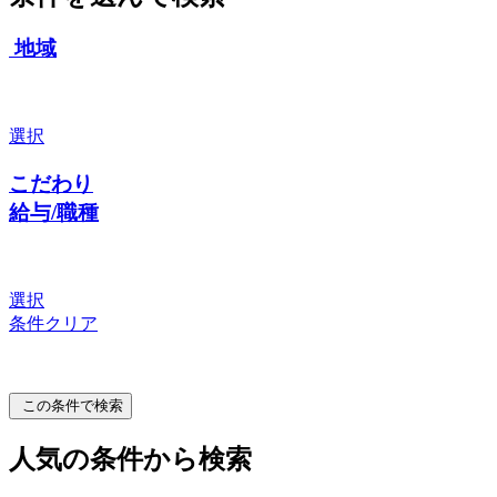
地域
選択
こだわり
給与/職種
選択
条件クリア
この条件で検索
人気の条件から検索