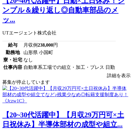
【20~40代活躍中】日勤×土日休み！シ
ンプル＆繰り返し◎自動車部品のメ
ッ...
UTエージェント株式会社
給与
月収例
238,000
円
勤務地
山形県 小国町
寮・社宅
なし
仕事内容
自動車系工場での組立・加工・プレス 日勤
詳細を表示
募集が停止しています
【20~30代活躍中】【月収29万円可×土
日祝休み】半導体部材の成型や組立...