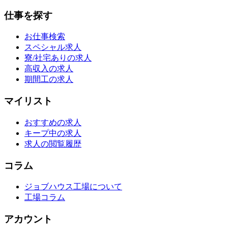
仕事を探す
お仕事検索
スペシャル求人
寮/社宅ありの求人
高収入の求人
期間工の求人
マイリスト
おすすめの求人
キープ中の求人
求人の閲覧履歴
コラム
ジョブハウス工場について
工場コラム
アカウント