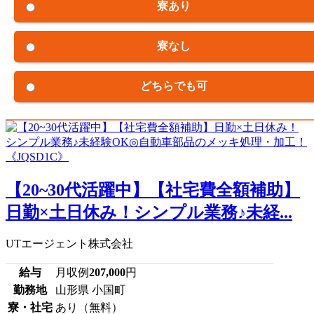
寮あり
寮なし
どちらでも可
【20~30代活躍中】【社宅費全額補助】
日勤×土日休み！シンプル業務♪未経...
UTエージェント株式会社
給与
月収例
207,000
円
勤務地
山形県 小国町
寮・社宅
あり（無料）