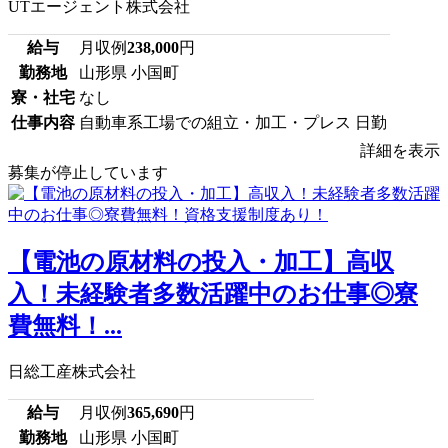
UTエージェント株式会社
給与
月収例
238,000
円
勤務地
山形県 小国町
寮・社宅
なし
仕事内容
自動車系工場での組立・加工・プレス 日勤
詳細を表示
募集が停止しています
【電池の原材料の投入・加工】高収
入！未経験者多数活躍中のお仕事◎寮
費無料！...
日総工産株式会社
給与
月収例
365,690
円
勤務地
山形県 小国町