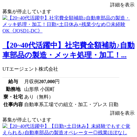
詳細を表示
募集が停止しています
【20~40代活躍中】社宅費全額補助♪自動
車部品の製造・メッキ処理・加工！...
UTエージェント株式会社
給与
月収例
207,000
円
勤務地
山形県 小国町
寮・社宅
あり（無料）
仕事内容
自動車系工場での組立・加工・プレス 日勤
詳細を表示
募集が停止しています