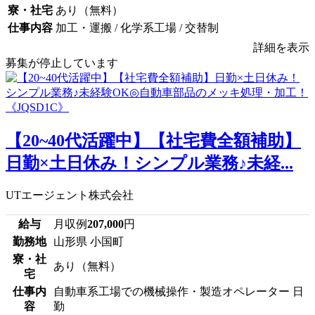
寮・社宅
あり（無料）
仕事内容
加工・運搬 / 化学系工場 / 交替制
詳細を表示
募集が停止しています
【20~40代活躍中】【社宅費全額補助】
日勤×土日休み！シンプル業務♪未経...
UTエージェント株式会社
給与
月収例
207,000
円
勤務地
山形県 小国町
寮・社
あり（無料）
宅
仕事内
自動車系工場での機械操作・製造オペレーター 日
容
勤