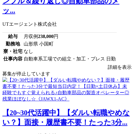
ンプル＆繰り返し◎自動車部品のメ
ッ...
UTエージェント株式会社
給与
月収例
238,000
円
勤務地
山形県 小国町
寮・社宅
なし
仕事内容
自動車系工場での組立・加工・プレス 日勤
詳細を表示
募集が停止しています
【20~30代活躍中】【ダルい転職やめな
い？】面接・履歴書不要！たった3分...