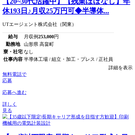
【20~30代活躍中】【残業ほぼなし】年
休193日♪月収25万円可◆半導体...
UTエージェント株式会社（関東）
給与
月収例
253,000
円
勤務地
山形県 高畠町
寮・社宅
なし
仕事内容
半導体工場 / 組立・加工・プレス / 正社員
詳細を表示
無料電話で
応募
応募へ進む
詳しく
見る