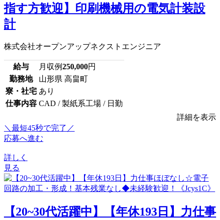
指す方歓迎】印刷機械用の電気計装設
計
株式会社オープンアップネクストエンジニア
給与
月収例
250,000
円
勤務地
山形県 高畠町
寮・社宅
あり
仕事内容
CAD / 製紙系工場 / 日勤
詳細を表示
＼最短45秒で完了／
応募へ進む
詳しく
見る
【20~30代活躍中】【年休193日】力仕事