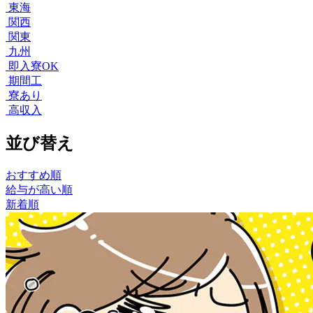
東海
関西
関東
九州
即入寮OK
期間工
寮あり
高収入
並び替え
おすすめ順
給与が高い順
新着順