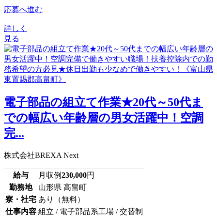
応募へ進む
詳しく
見る
電子部品の組立て作業★20代～50代ま
での幅広い年齢層の男女活躍中！空調
完...
株式会社BREXA Next
給与
月収例
230,000
円
勤務地
山形県 高畠町
寮・社宅
あり（無料）
仕事内容
組立 / 電子部品系工場 / 交替制