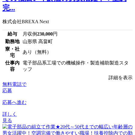
完...
株式会社BREXA Next
給与
月収例
230,000
円
勤務地
山形県 高畠町
寮・社
あり（無料）
宅
仕事内
電子部品系工場での機械操作・製造補助製造スタ
容
ッフ
詳細を表示
無料電話で
応募
応募へ進む
詳しく
見る