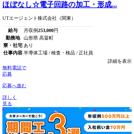
ほぼなし☆電子回路の加工・形成...
UTエージェント株式会社（関東）
給与
月収例
253,000
円
勤務地
山形県 高畠町
寮・社宅
あり
仕事内容
半導体工場 / 検査・検品 / 正社員
詳細を表示
無料電話で
応募
応募へ進む
詳しく
見る