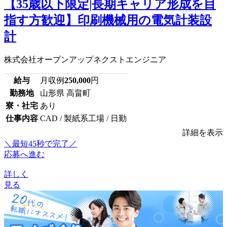
【35歳以下限定|長期キャリア形成を目
指す方歓迎】印刷機械用の電気計装設
計
株式会社オープンアップネクストエンジニア
給与
月収例
250,000
円
勤務地
山形県 高畠町
寮・社宅
あり
仕事内容
CAD / 製紙系工場 / 日勤
詳細を表示
＼最短45秒で完了／
応募へ進む
詳しく
見る