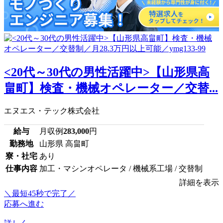
<20代～30代の男性活躍中>【山形県高
畠町】検査・機械オペレーター／交替...
エヌエス・テック株式会社
給与
月収例
283,000
円
勤務地
山形県 高畠町
寮・社宅
あり
仕事内容
加工・マシンオペレータ / 機械系工場 / 交替制
詳細を表示
＼最短45秒で完了／
応募へ進む