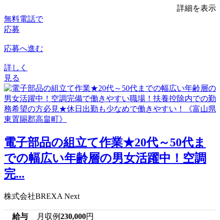
詳細を表示
無料電話で
応募
応募へ進む
詳しく
見る
電子部品の組立て作業★20代～50代ま
での幅広い年齢層の男女活躍中！空調
完...
株式会社BREXA Next
給与
月収例
230,000
円