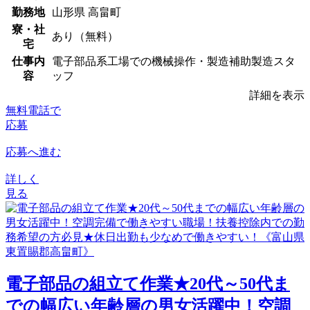
勤務地
山形県 高畠町
寮・社
あり（無料）
宅
仕事内
電子部品系工場での機械操作・製造補助製造スタ
容
ッフ
詳細を表示
無料電話で
応募
応募へ進む
詳しく
見る
電子部品の組立て作業★20代～50代ま
での幅広い年齢層の男女活躍中！空調