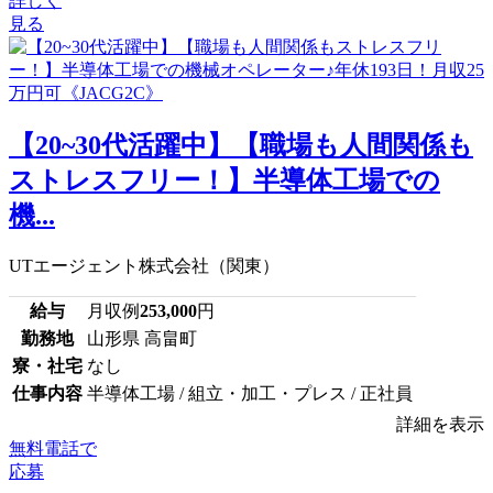
詳しく
見る
【20~30代活躍中】【職場も人間関係も
ストレスフリー！】半導体工場での
機...
UTエージェント株式会社（関東）
給与
月収例
253,000
円
勤務地
山形県 高畠町
寮・社宅
なし
仕事内容
半導体工場 / 組立・加工・プレス / 正社員
詳細を表示
無料電話で
応募