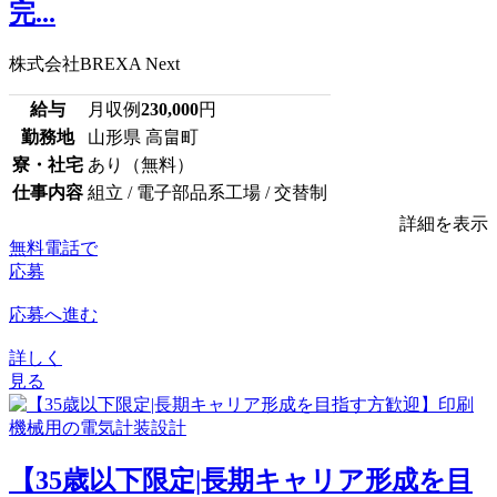
完...
株式会社BREXA Next
給与
月収例
230,000
円
勤務地
山形県 高畠町
寮・社宅
あり（無料）
仕事内容
組立 / 電子部品系工場 / 交替制
詳細を表示
無料電話で
応募
応募へ進む
詳しく
見る
【35歳以下限定|長期キャリア形成を目