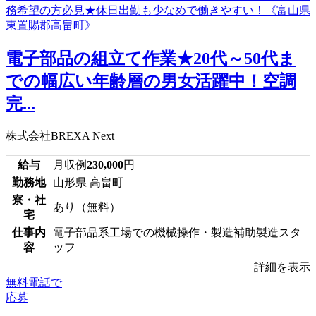
電子部品の組立て作業★20代～50代ま
での幅広い年齢層の男女活躍中！空調
完...
株式会社BREXA Next
給与
月収例
230,000
円
勤務地
山形県 高畠町
寮・社
あり（無料）
宅
仕事内
電子部品系工場での機械操作・製造補助製造スタ
容
ッフ
詳細を表示
無料電話で
応募