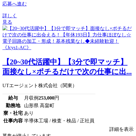
応募へ進む
詳しく
見る
【20~30代活躍中】【3分で即マッチ】
面接なし×ポチるだけで次の仕事に出...
UTエージェント株式会社（関東）
給与
月収例
253,000
円
勤務地
山形県 高畠町
寮・社宅
あり
仕事内容
半導体工場 / 検査・検品 / 正社員
詳細を表示
募集が停止しています