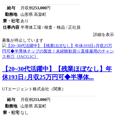
給与
月収例
253,000
円
勤務地
山形県 高畠町
寮・社宅
あり
仕事内容
半導体工場 / 検査・検品 / 正社員
詳細を表示
募集が停止しています
【20~30代活躍中】【残業ほぼなし】年
休193日♪月収25万円可◆半導体...
UTエージェント株式会社（関東）
給与
月収例
253,000
円
勤務地
山形県 高畠町
寮・社宅
なし