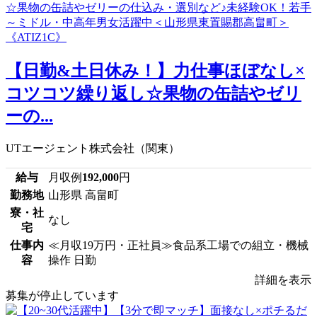
【日勤&土日休み！】力仕事ほぼなし×
コツコツ繰り返し☆果物の缶詰やゼリ
ーの...
UTエージェント株式会社（関東）
給与
月収例
192,000
円
勤務地
山形県 高畠町
寮・社
なし
宅
仕事内
≪月収19万円・正社員≫食品系工場での組立・機械
容
操作 日勤
詳細を表示
募集が停止しています