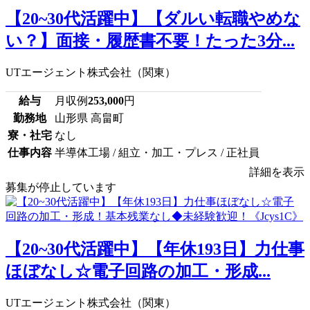
【20~30代活躍中】【ダルい転職やめな
い？】面接・履歴書不要！たった3分...
UTエージェント株式会社（関東）
給与
月収例
253,000
円
勤務地
山形県 高畠町
寮・社宅
なし
仕事内容
半導体工場 / 組立・加工・プレス / 正社員
詳細を表示
募集が停止しています
【20~30代活躍中】【年休193日】力仕事
ほぼなし☆電子回路の加工・形成...
UTエージェント株式会社（関東）