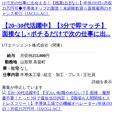
【20~30代活躍中】【3分で即マッチ】
面接なし×ポチるだけで次の仕事に出...
UTエージェント株式会社（関東）
給与
月収例
253,000
円
勤務地
山形県 高畠町
寮・社宅
なし
仕事内容
半導体工場 / 組立・加工・プレス / 正社員
詳細を表示
募集が停止しています