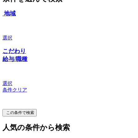
地域
選択
こだわり
給与/職種
選択
条件クリア
この条件で検索
人気の条件から検索