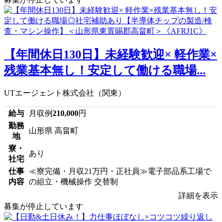
【年間休日130日】未経験歓迎× 軽作業×
残業基本無し！安定して働ける職場...
UTエージェント株式会社（関東）
給与
月収例
210,000
円
勤務
山形県 高畠町
地
寮・
あり
社宅
仕事
≪寮完備・月収21万円・正社員≫電子部品系工場で
内容
の組立・機械操作 交替制
詳細を表示
募集が停止しています