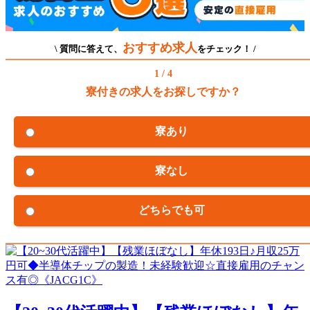
おすすめ求人
\ 質問に答えて、
をチェック！ /
1 / 4
寮付きの求人をお探しですか？
寮あり
寮なし
どちらでも可