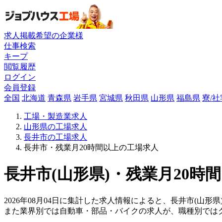
求人掲載希望の企業様
仕事検索
キープ
閲覧履歴
ログイン
会員登録
全国
北海道
青森県
岩手県
宮城県
秋田県
山形県
福島県
寮/
工場・製造業求人
山形県の工場求人
長井市の工場求人
長井市・残業月20時間以上の工場求人
長井市(山形県)・残業月20時
2026年08月04日に集計した求人情報によると、長井市(山形県
また業界別では自動車・部品・バイクの求人が、職種別では