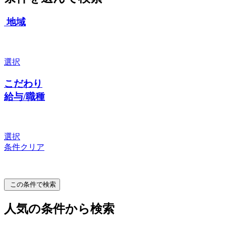
地域
選択
こだわり
給与/職種
選択
条件クリア
この条件で検索
人気の条件から検索