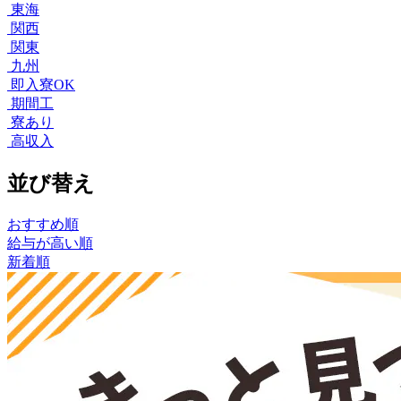
東海
関西
関東
九州
即入寮OK
期間工
寮あり
高収入
並び替え
おすすめ順
給与が高い順
新着順