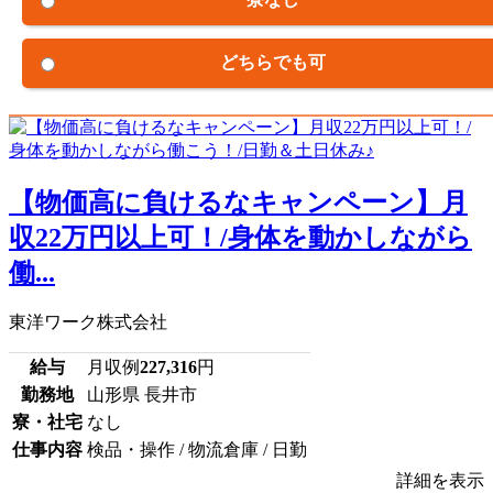
どちらでも可
【物価高に負けるなキャンペーン】月
収22万円以上可！/身体を動かしながら
働...
東洋ワーク株式会社
給与
月収例
227,316
円
勤務地
山形県 長井市
寮・社宅
なし
仕事内容
検品・操作 / 物流倉庫 / 日勤
詳細を表示