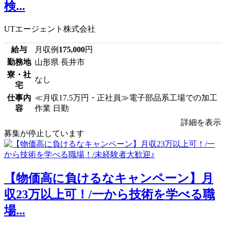
検...
UTエージェント株式会社
給与
月収例
175,000
円
勤務地
山形県 長井市
寮・社
なし
宅
仕事内
≪月収17.5万円・正社員≫電子部品系工場での加工
容
作業 日勤
詳細を表示
募集が停止しています
【物価高に負けるなキャンペーン】月
収23万以上可！/一から技術を学べる職
場...