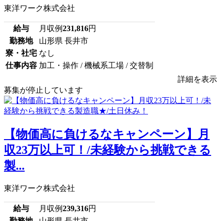
東洋ワーク株式会社
給与
月収例
231,816
円
勤務地
山形県 長井市
寮・社宅
なし
仕事内容
加工・操作 / 機械系工場 / 交替制
詳細を表示
募集が停止しています
【物価高に負けるなキャンペーン】月
収23万以上可！/未経験から挑戦できる
製...
東洋ワーク株式会社
給与
月収例
239,316
円
勤務地
山形県 長井市