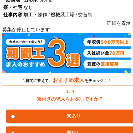
寮・社宅
なし
仕事内容
加工・操作 / 機械系工場 / 交替制
詳細を表示
募集が停止しています
おすすめ求人
\ 質問に答えて、
をチェック！ /
1 / 4
寮付きの求人をお探しですか？
寮あり
寮なし