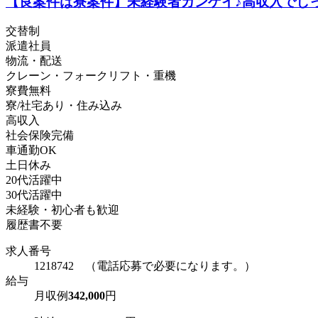
【良案件は寮案件】未経験者カンゲイ♪高収入でし
交替制
派遣社員
物流・配送
クレーン・フォークリフト・重機
寮費無料
寮/社宅あり・住み込み
高収入
社会保険完備
車通勤OK
土日休み
20代活躍中
30代活躍中
未経験・初心者も歓迎
履歴書不要
求人番号
1218742 （電話応募で必要になります。）
給与
月収例
342,000
円