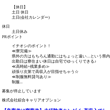
【休日】
土日 休日
土日(会社カレンダー)
休日
土日休み
PRポイント
イチオシのポイント！
≪寮完備≫
県外の方はもちろん通勤にはちょっと遠い…という県内
出勤日は寮住まい休日は自宅でゆっくりできる♪
≪高時給+残業多め≫
頑張り次第で高収入が目指せちゃう☆
≪制服無料貸与あり≫
制服...
募集が停止しています
株式会社綜合キャリアオプション