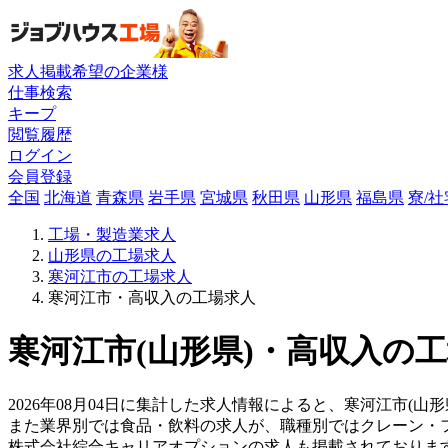
求人掲載希望の企業様
仕事検索
キープ
閲覧履歴
ログイン
会員登録
全国
北海道
青森県
岩手県
宮城県
秋田県
山形県
福島県
寮/
工場・製造業求人
山形県の工場求人
寒河江市の工場求人
寒河江市・高収入の工場求人
寒河江市(山形県)・高収入の工
2026年08月04日に集計した求人情報によると、寒河江市(山形
また業界別では食品・飲料の求人が、職種別ではクレーン・
株式会社綜合キャリアオプションの求人も掲載されておりま