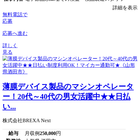
詳細を表示
無料電話で
応募
応募へ進む
詳しく
見る
薄膜デバイス製品のマシンオペレータ
ー！20代～40代の男女活躍中★★日払
い...
株式会社BREXA Next
給与
月収例
250,000
円