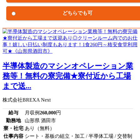
どちらでも可
半導体製造のマシンオペレーション業
務等！無料の寮完備★寮付近から工場
まで送...
株式会社BREXA Next
給与
月収例
260,000
円
勤務地
山形県 酒田市
寮・社宅
あり（無料）
仕事内容
シート・基板の組立・加工 / 半導体工場 / 交替制