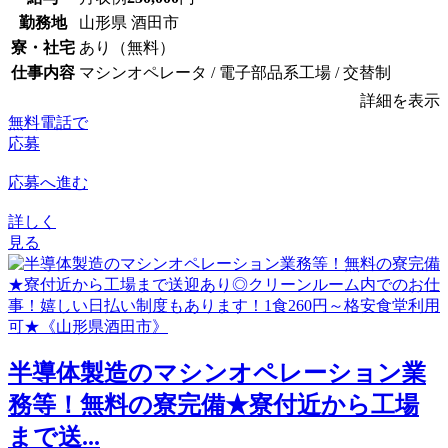
勤務地
山形県 酒田市
寮・社宅
あり（無料）
仕事内容
マシンオペレータ / 電子部品系工場 / 交替制
詳細を表示
無料電話で
応募
応募へ進む
詳しく
見る
半導体製造のマシンオペレーション業
務等！無料の寮完備★寮付近から工場
まで送...