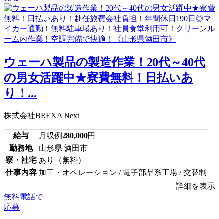
ウェーハ製品の製造作業！20代～40代
の男女活躍中★寮費無料！日払いあ
り！...
株式会社BREXA Next
給与
月収例
280,000
円
勤務地
山形県 酒田市
寮・社宅
あり（無料）
仕事内容
加工・オペレーション / 電子部品系工場 / 交替制
詳細を表示
無料電話で
応募