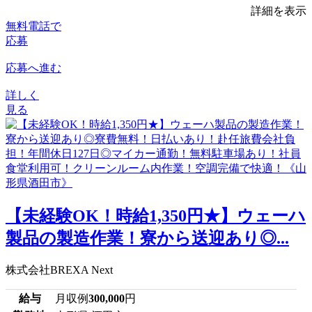
詳細を表示
無料電話で
応募
応募へ進む
詳しく
見る
【未経験OK！時給1,350円★】ウェーハ
製品の製造作業！寮から送迎あり◎...
株式会社BREXA Next
給与
月収例
300,000
円