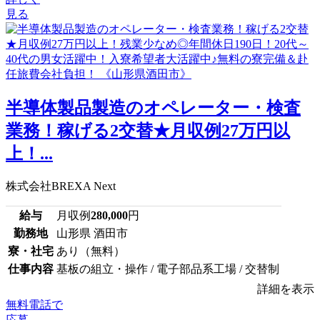
見る
半導体製品製造のオペレーター・検査
業務！稼げる2交替★月収例27万円以
上！...
株式会社BREXA Next
給与
月収例
280,000
円
勤務地
山形県 酒田市
寮・社宅
あり（無料）
仕事内容
基板の組立・操作 / 電子部品系工場 / 交替制
詳細を表示
無料電話で
応募