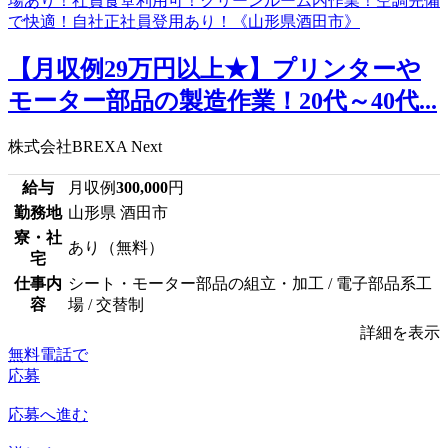
【月収例29万円以上★】プリンターや
モーター部品の製造作業！20代～40代...
株式会社BREXA Next
給与
月収例
300,000
円
勤務地
山形県 酒田市
寮・社
あり（無料）
宅
仕事内
シート・モーター部品の組立・加工 / 電子部品系工
容
場 / 交替制
詳細を表示
無料電話で
応募
応募へ進む