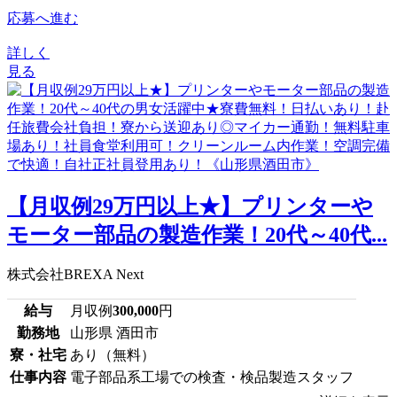
応募へ進む
詳しく
見る
【月収例29万円以上★】プリンターや
モーター部品の製造作業！20代～40代...
株式会社BREXA Next
給与
月収例
300,000
円
勤務地
山形県 酒田市
寮・社宅
あり（無料）
仕事内容
電子部品系工場での検査・検品製造スタッフ