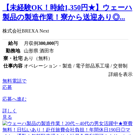
【未経験OK！時給1,350円★】ウェーハ
製品の製造作業！寮から送迎あり◎...
株式会社BREXA Next
給与
月収例
300,000
円
勤務地
山形県 酒田市
寮・社宅
あり（無料）
仕事内容
オペレーション・製造 / 電子部品系工場 / 交替制
詳細を表示
無料電話で
応募
応募へ進む
詳しく
見る