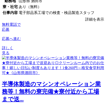
勤務地
山形県 酒田市
寮・社宅
あり（無料）
仕事内容
電子部品系工場での検査・検品製造スタッフ
詳細を表示
無料電話で
応募
応募へ進む
詳しく
見る
半導体製造のマシンオペレーション業
務等！無料の寮完備★寮付近から工場
まで送...