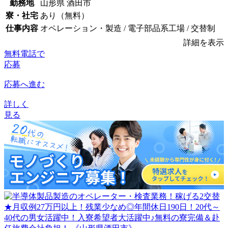
勤務地
山形県 酒田市
寮・社宅
あり（無料）
仕事内容
オペレーション・製造 / 電子部品系工場 / 交替制
詳細を表示
無料電話で
応募
応募へ進む
詳しく
見る