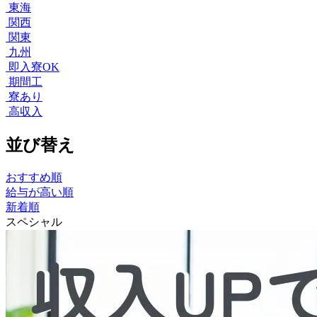
東海
関西
関東
九州
即入寮OK
期間工
寮あり
高収入
並び替え
おすすめ順
給与が高い順
新着順
スペシャル