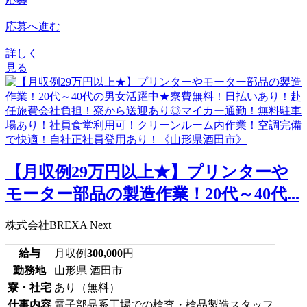
応募へ進む
詳しく
見る
【月収例29万円以上★】プリンターや
モーター部品の製造作業！20代～40代...
株式会社BREXA Next
給与
月収例
300,000
円
勤務地
山形県 酒田市
寮・社宅
あり（無料）
仕事内容
電子部品系工場での検査・検品製造スタッフ