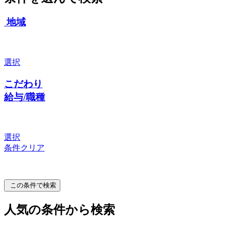
地域
選択
こだわり
給与/職種
選択
条件クリア
この条件で検索
人気の条件から検索