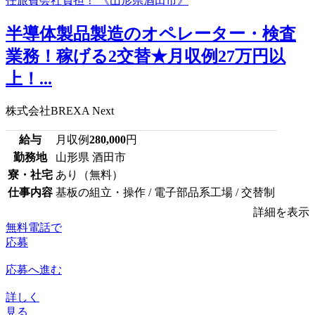
半導体製品製造のオペレーター・検査
業務！稼げる2交替★月収例27万円以
上！...
株式会社BREXA Next
給与
月収例
280,000
円
勤務地
山形県 酒田市
寮・社宅
あり（無料）
仕事内容
基板の組立・操作 / 電子部品系工場 / 交替制
詳細を表示
無料電話で
応募
応募へ進む
詳しく
見る