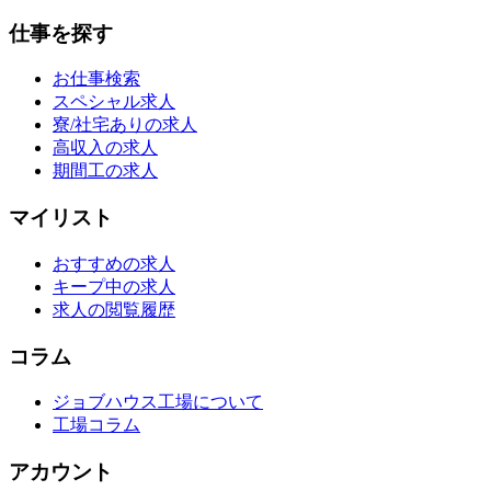
仕事を探す
お仕事検索
スペシャル求人
寮/社宅ありの求人
高収入の求人
期間工の求人
マイリスト
おすすめの求人
キープ中の求人
求人の閲覧履歴
コラム
ジョブハウス工場について
工場コラム
アカウント