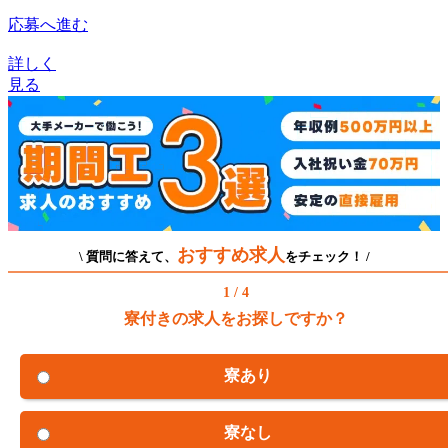
応募へ進む
詳しく
見る
おすすめ求人
\ 質問に答えて、
をチェック！ /
1 / 4
寮付きの求人をお探しですか？
寮あり
寮なし