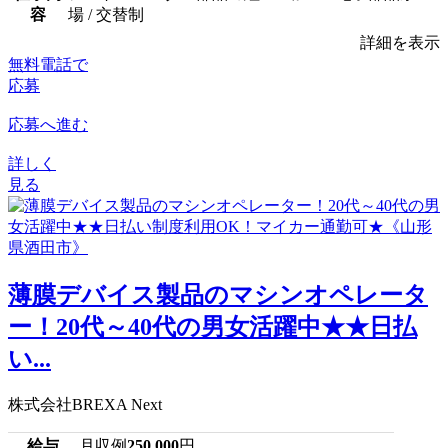
容
場 / 交替制
詳細を表示
無料電話で
応募
応募へ進む
詳しく
見る
薄膜デバイス製品のマシンオペレータ
ー！20代～40代の男女活躍中★★日払
い...
株式会社BREXA Next
給与
月収例
250,000
円