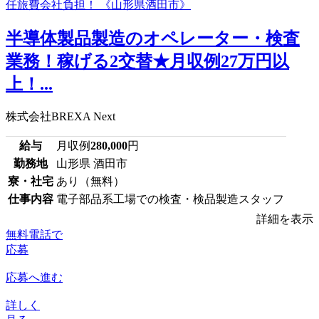
半導体製品製造のオペレーター・検査
業務！稼げる2交替★月収例27万円以
上！...
株式会社BREXA Next
給与
月収例
280,000
円
勤務地
山形県 酒田市
寮・社宅
あり（無料）
仕事内容
電子部品系工場での検査・検品製造スタッフ
詳細を表示
無料電話で
応募
応募へ進む
詳しく