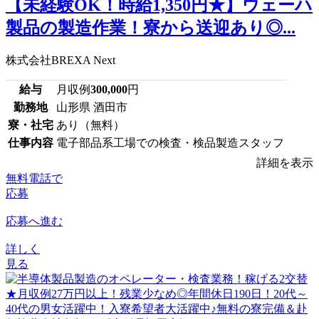
【未経験OK！時給1,350円★】ウェーハ
製品の製造作業！寮から送迎あり◎...
株式会社BREXA Next
給与
月収例
300,000
円
勤務地
山形県 酒田市
寮・社宅
あり（無料）
仕事内容
電子部品系工場での検査・検品製造スタッフ
詳細を表示
無料電話で
応募
応募へ進む
詳しく
見る