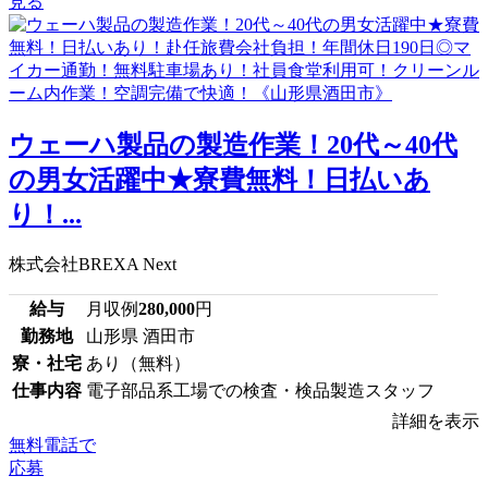
見る
ウェーハ製品の製造作業！20代～40代
の男女活躍中★寮費無料！日払いあ
り！...
株式会社BREXA Next
給与
月収例
280,000
円
勤務地
山形県 酒田市
寮・社宅
あり（無料）
仕事内容
電子部品系工場での検査・検品製造スタッフ
詳細を表示
無料電話で
応募