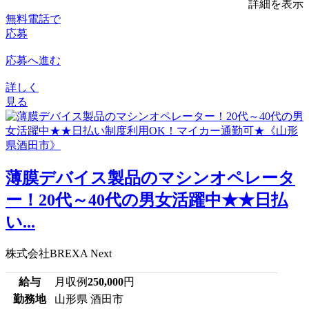
詳細を表示
無料電話で
応募
応募へ進む
詳しく
見る
薄膜デバイス製品のマシンオペレータ
ー！20代～40代の男女活躍中★★日払
い...
株式会社BREXA Next
給与
月収例
250,000
円
勤務地
山形県 酒田市