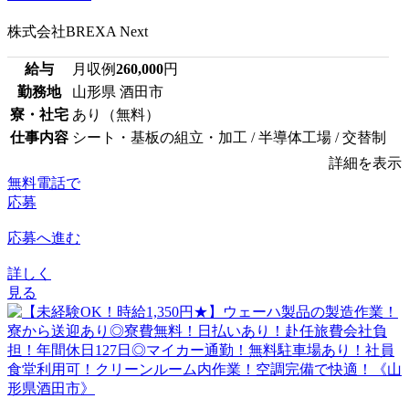
株式会社BREXA Next
給与
月収例
260,000
円
勤務地
山形県 酒田市
寮・社宅
あり（無料）
仕事内容
シート・基板の組立・加工 / 半導体工場 / 交替制
詳細を表示
無料電話で
応募
応募へ進む
詳しく
見る