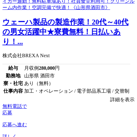
ウェーハ製品の製造作業！20代～40代
の男女活躍中★寮費無料！日払いあ
り！...
株式会社BREXA Next
給与
月収例
280,000
円
勤務地
山形県 酒田市
寮・社宅
あり（無料）
仕事内容
加工・オペレーション / 電子部品系工場 / 交替制
詳細を表示
無料電話で
応募
応募へ進む
詳しく