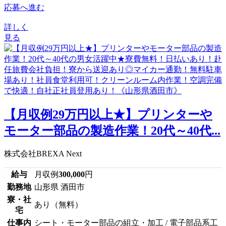
応募へ進む
詳しく
見る
【月収例29万円以上★】プリンターや
モーター部品の製造作業！20代～40代...
株式会社BREXA Next
給与
月収例
300,000
円
勤務地
山形県 酒田市
寮・社
あり（無料）
宅
仕事内
シート・モーター部品の組立・加工 / 電子部品系工