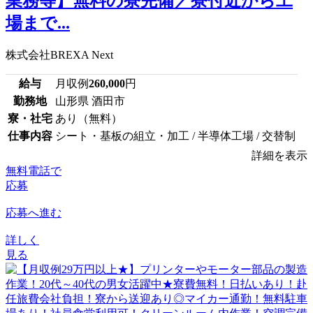
業務等】無料の寮完備／寮付近から工
場まで...
株式会社BREXA Next
給与
月収例
260,000
円
勤務地
山形県 酒田市
寮・社宅
あり（無料）
仕事内容
シート・基板の組立・加工 / 半導体工場 / 交替制
詳細を表示
無料電話で
応募
応募へ進む
詳しく
見る