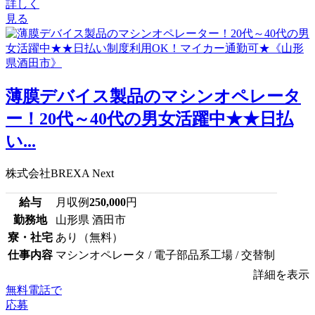
詳しく
見る
薄膜デバイス製品のマシンオペレータ
ー！20代～40代の男女活躍中★★日払
い...
株式会社BREXA Next
給与
月収例
250,000
円
勤務地
山形県 酒田市
寮・社宅
あり（無料）
仕事内容
マシンオペレータ / 電子部品系工場 / 交替制
詳細を表示
無料電話で
応募