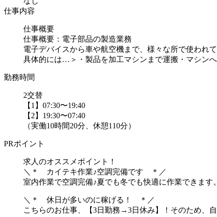
なし
仕事内容
仕事概要
仕事概要：電子部品の製造業務
電子デバイスから車や航空機まで、様々な所で使われて
具体的には…＞・製品を加工マシンまで運搬・マシンへ投
勤務時間
2交替
【1】07:30〜19:40
【2】19:30〜07:40
（実働10時間20分、休憩110分）
PRポイント
求人のオススメポイント！
＼＊ カイテキ作業♪空調完備です ＊／
室内作業で空調完備♪夏でも冬でも快適に作業できます
＼＊ 休日が多いのに稼げる！ ＊／
こちらのお仕事、【3日勤務→3日休み】！そのため、自分