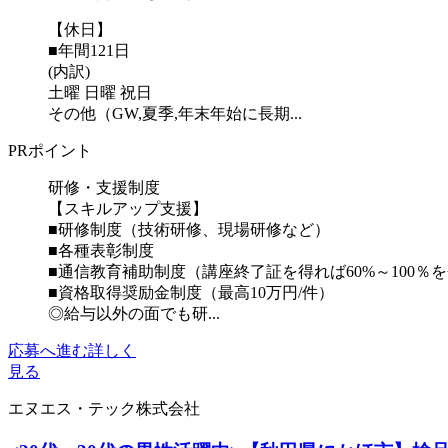
【休日】
■年間121日
(内訳)
土曜 日曜 祝日
その他（GW,夏季,年末年始に長期...
PRポイント
研修・支援制度
【スキルアップ支援】
■研修制度（技術研修、現場研修など）
■各種表彰制度
■通信教育補助制度（講座終了証を得れば60%～100％
■資格取得奨励金制度（最高10万円/件）
◎給与以外の面でも研...
応募へ進む
詳しく
見る
エヌエス・テック株式会社