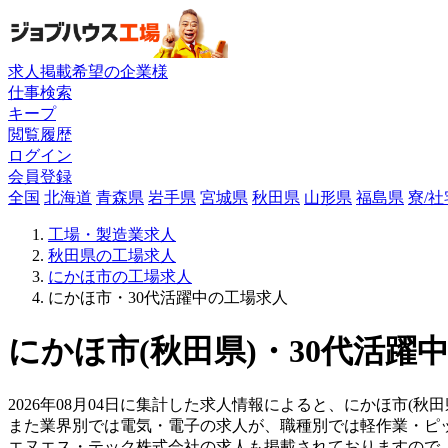
求人掲載希望の企業様
仕事検索
キープ
閲覧履歴
ログイン
会員登録
全国
北海道
青森県
岩手県
宮城県
秋田県
山形県
福島県
寮/
工場・製造業求人
秋田県の工場求人
にかほ市の工場求人
にかほ市・30代活躍中の工場求人
にかほ市(秋田県)・30代活躍
2026年08月04日に集計した求人情報によると、にかほ市(秋田
また業界別では電気・電子の求人が、職種別では軽作業・ピ
エヌエス・テック株式会社の求人も掲載されておりますので