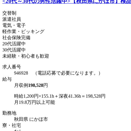
<20代～30代の男性活躍中>【秋田県にかほ市】検品・
交替制
派遣社員
電気・電子
軽作業・ピッキング
社会保険完備
20代活躍中
30代活躍中
未経験・初心者も歓迎
求人番号
946928 （電話応募で必要になります。）
給与
月収例
198,528
円
時給1,200円×155.1h＋深夜41.36h＝198,528円
月19.8万円以上可能
勤務地
秋田県 にかほ市
寮・社宅