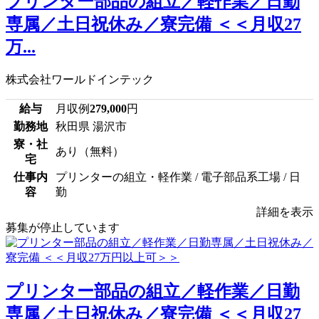
プリンター部品の組立／軽作業／日勤
専属／土日祝休み／寮完備 ＜＜月収27
万...
株式会社ワールドインテック
給与
月収例
279,000
円
勤務地
秋田県 湯沢市
寮・社
あり（無料）
宅
仕事内
プリンターの組立・軽作業 / 電子部品系工場 / 日
容
勤
詳細を表示
募集が停止しています
プリンター部品の組立／軽作業／日勤
専属／土日祝休み／寮完備 ＜＜月収27