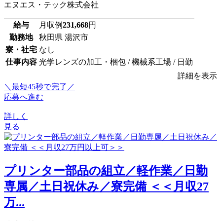
エヌエス・テック株式会社
給与
月収例
231,668
円
勤務地
秋田県 湯沢市
寮・社宅
なし
仕事内容
光学レンズの加工・梱包 / 機械系工場 / 日勤
詳細を表示
＼最短45秒で完了／
応募へ進む
詳しく
見る
プリンター部品の組立／軽作業／日勤
専属／土日祝休み／寮完備 ＜＜月収27
万...