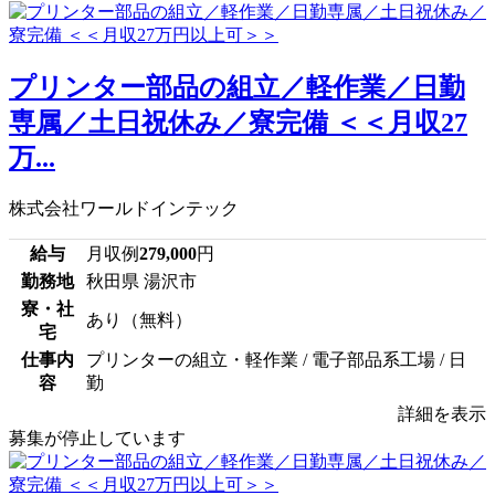
プリンター部品の組立／軽作業／日勤
専属／土日祝休み／寮完備 ＜＜月収27
万...
株式会社ワールドインテック
給与
月収例
279,000
円
勤務地
秋田県 湯沢市
寮・社
あり（無料）
宅
仕事内
プリンターの組立・軽作業 / 電子部品系工場 / 日
容
勤
詳細を表示
募集が停止しています