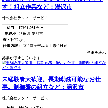
す！組立作業など：湯沢市
株式会社テクノ・サービス
給与
時給
1,031
円〜
勤務地
秋田県 湯沢市
寮・社宅
なし
仕事内容
組立 / 電子部品系工場 / 日勤
詳細を表示
募集が停止しています
未経験者大歓迎。長期勤務可能なお仕
事。制御盤の組立など：湯沢市
株式会社テクノ・サービス
給与
時給
1,031
円〜