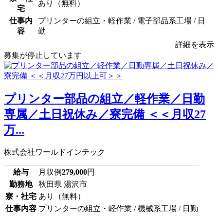
あり（無料）
宅
仕事内
プリンターの組立・軽作業 / 電子部品系工場 / 日
容
勤
詳細を表示
募集が停止しています
プリンター部品の組立／軽作業／日勤
専属／土日祝休み／寮完備 ＜＜月収27
万...
株式会社ワールドインテック
給与
月収例
279,000
円
勤務地
秋田県 湯沢市
寮・社宅
あり（無料）
仕事内容
プリンターの組立・軽作業 / 機械系工場 / 日勤