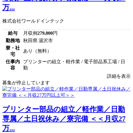
万...
株式会社ワールドインテック
給与
月収例
279,000
円
勤務地
秋田県 湯沢市
寮・社
あり（無料）
宅
仕事内
プリンターの組立・軽作業 / 電子部品系工場 / 日
容
勤
詳細を表示
募集が停止しています
プリンター部品の組立／軽作業／日勤
専属／土日祝休み／寮完備 ＜＜月収27
万...