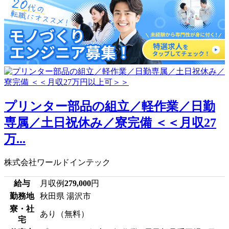
プリンター部品の組立／軽作業／日勤
専属／土日祝休み／寮完備 ＜＜月収27
万...
株式会社ワールドインテック
給与
月収例
279,000
円
勤務地
秋田県 湯沢市
寮・社
あり（無料）
宅