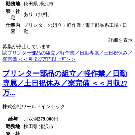
勤務地
秋田県 湯沢市
寮・社
あり（無料）
宅
仕事内
プリンターの組立・軽作業 / 電子部品系工場 / 日
容
勤
詳細を表示
募集が停止しています
プリンター部品の組立／軽作業／日勤
専属／土日祝休み／寮完備 ＜＜月収27
万...
株式会社ワールドインテック
給与
月収例
279,000
円
勤務地
秋田県 湯沢市
寮・社