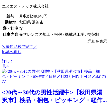
エヌエス・テック株式会社
給与
月収例
248,648
円
勤務地
秋田県 湯沢市
寮・社宅
なし
仕事内容
光学レンズの加工・梱包 / 機械系工場 / 交替制
詳細を表示
＼最短45秒で完了／
応募へ進む
詳しく
見る
<20代～30代の男性活躍中>【秋田県湯
沢市】検品・梱包・ピッキング・軽作...