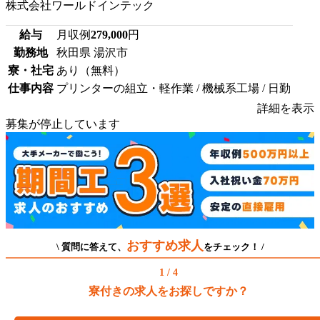
株式会社ワールドインテック
給与
月収例
279,000
円
勤務地
秋田県 湯沢市
寮・社宅
あり（無料）
仕事内容
プリンターの組立・軽作業 / 機械系工場 / 日勤
詳細を表示
募集が停止しています
おすすめ求人
\ 質問に答えて、
をチェック！ /
1 / 4
寮付きの求人をお探しですか？