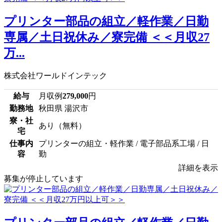
プリンター部品の組立／軽作業／日勤
専属／土日祝休み／寮完備 ＜＜月収27
万...
株式会社ワールドインテック
給与
月収例
279,000
円
勤務地
秋田県 湯沢市
寮・社
あり（無料）
宅
仕事内
プリンターの組立・軽作業 / 電子部品系工場 / 日
容
勤
詳細を表示
募集が停止しています