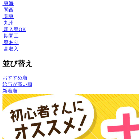
東海
関西
関東
九州
即入寮OK
期間工
寮あり
高収入
並び替え
おすすめ順
給与が高い順
新着順