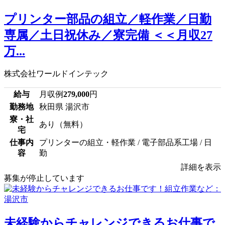
プリンター部品の組立／軽作業／日勤
専属／土日祝休み／寮完備 ＜＜月収27
万...
株式会社ワールドインテック
給与
月収例
279,000
円
勤務地
秋田県 湯沢市
寮・社
あり（無料）
宅
仕事内
プリンターの組立・軽作業 / 電子部品系工場 / 日
容
勤
詳細を表示
募集が停止しています
未経験からチャレンジできるお仕事で