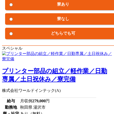
寮あり
寮なし
どちらでも可
スペシャル
プリンター部品の組立／軽作業／日勤
専属／土日祝休み／寮完備
株式会社ワールドインテック(A)
給与
月収例
279,000
円
勤務地
秋田県 湯沢市
寮・社宅
あり（無料）