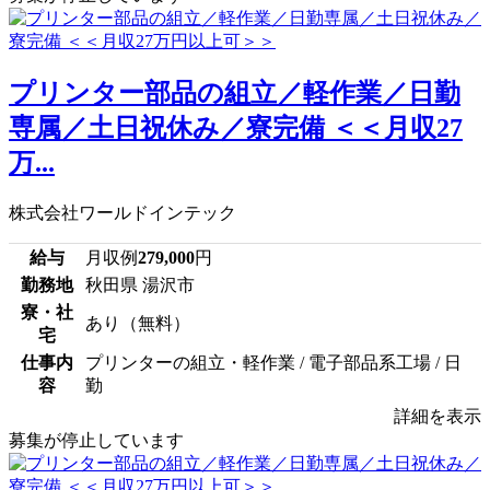
プリンター部品の組立／軽作業／日勤
専属／土日祝休み／寮完備 ＜＜月収27
万...
株式会社ワールドインテック
給与
月収例
279,000
円
勤務地
秋田県 湯沢市
寮・社
あり（無料）
宅
仕事内
プリンターの組立・軽作業 / 電子部品系工場 / 日
容
勤
詳細を表示
募集が停止しています