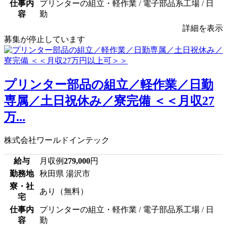
仕事内
プリンターの組立・軽作業 / 電子部品系工場 / 日
容
勤
詳細を表示
募集が停止しています
プリンター部品の組立／軽作業／日勤
専属／土日祝休み／寮完備 ＜＜月収27
万...
株式会社ワールドインテック
給与
月収例
279,000
円
勤務地
秋田県 湯沢市
寮・社
あり（無料）
宅
仕事内
プリンターの組立・軽作業 / 電子部品系工場 / 日
容
勤