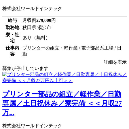
株式会社ワールドインテック
給与
月収例
279,000
円
勤務地
秋田県 湯沢市
寮・社
あり（無料）
宅
仕事内
プリンターの組立・軽作業 / 電子部品系工場 / 日
容
勤
詳細を表示
募集が停止しています
プリンター部品の組立／軽作業／日勤
専属／土日祝休み／寮完備 ＜＜月収27
万...
株式会社ワールドインテック