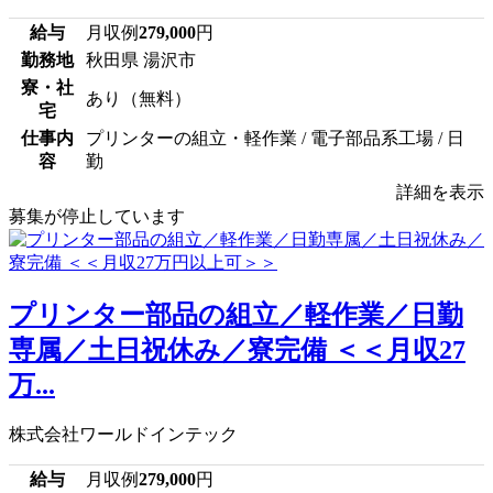
給与
月収例
279,000
円
勤務地
秋田県 湯沢市
寮・社
あり（無料）
宅
仕事内
プリンターの組立・軽作業 / 電子部品系工場 / 日
容
勤
詳細を表示
募集が停止しています
プリンター部品の組立／軽作業／日勤
専属／土日祝休み／寮完備 ＜＜月収27
万...
株式会社ワールドインテック
給与
月収例
279,000
円