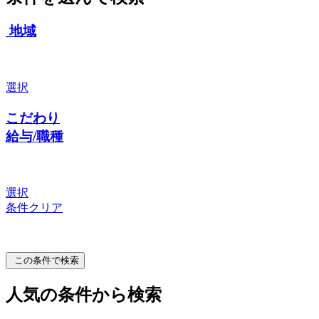
地域
選択
こだわり
給与/職種
選択
条件クリア
この条件で検索
人気の条件から検索