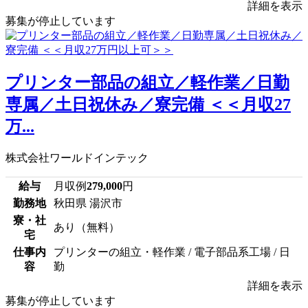
詳細を表示
募集が停止しています
プリンター部品の組立／軽作業／日勤
専属／土日祝休み／寮完備 ＜＜月収27
万...
株式会社ワールドインテック
給与
月収例
279,000
円
勤務地
秋田県 湯沢市
寮・社
あり（無料）
宅
仕事内
プリンターの組立・軽作業 / 電子部品系工場 / 日
容
勤
詳細を表示
募集が停止しています