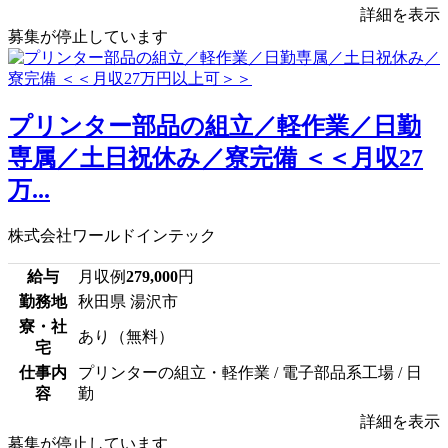
詳細を表示
募集が停止しています
プリンター部品の組立／軽作業／日勤
専属／土日祝休み／寮完備 ＜＜月収27
万...
株式会社ワールドインテック
給与
月収例
279,000
円
勤務地
秋田県 湯沢市
寮・社
あり（無料）
宅
仕事内
プリンターの組立・軽作業 / 電子部品系工場 / 日
容
勤
詳細を表示
募集が停止しています