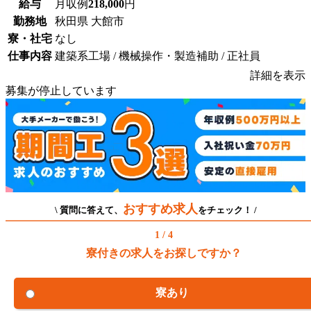
給与
月収例
218,000
円
勤務地
秋田県 大館市
寮・社宅
なし
仕事内容
建築系工場 / 機械操作・製造補助 / 正社員
詳細を表示
募集が停止しています
おすすめ求人
\ 質問に答えて、
をチェック！ /
1 / 4
寮付きの求人をお探しですか？
寮あり