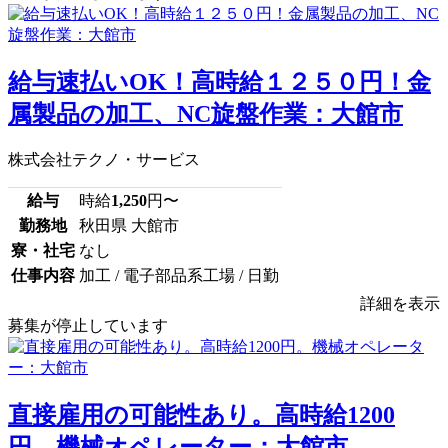
給与速払いOK！高時給１２５０円！金
属製品の加工、NC旋盤作業：大館市
株式会社テクノ・サービス
給与
時給
1,250
円〜
勤務地
秋田県 大館市
寮・社宅
なし
仕事内容
加工 / 電子部品系工場 / 日勤
詳細を表示
募集が停止しています
直接雇用の可能性あり。高時給1200
円。機械オペレーター：大館市