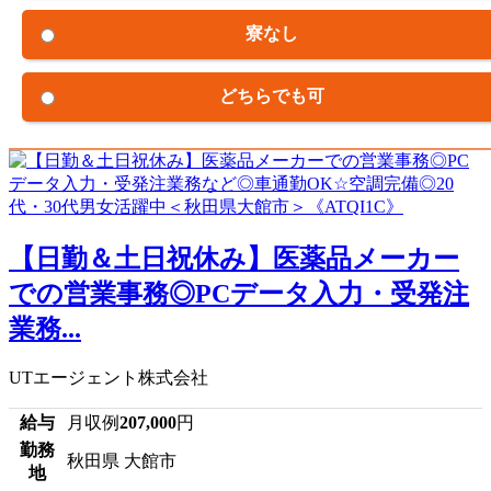
寮なし
どちらでも可
【日勤＆土日祝休み】医薬品メーカー
での営業事務◎PCデータ入力・受発注
業務...
UTエージェント株式会社
給与
月収例
207,000
円
勤務
秋田県 大館市
地