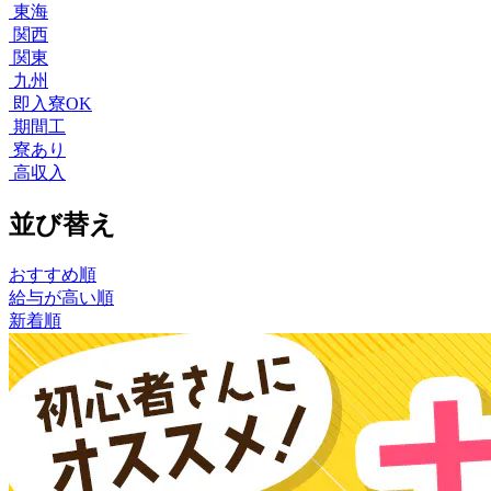
東海
関西
関東
九州
即入寮OK
期間工
寮あり
高収入
並び替え
おすすめ順
給与が高い順
新着順