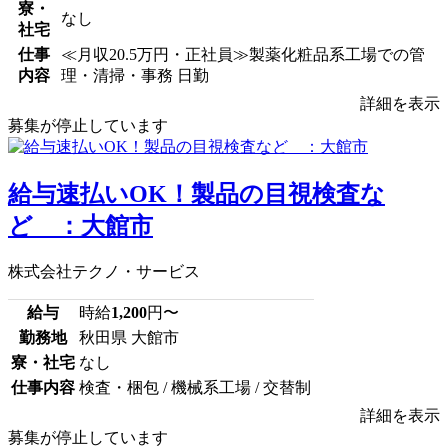
寮・
なし
社宅
仕事
≪月収20.5万円・正社員≫製薬化粧品系工場での管
内容
理・清掃・事務 日勤
詳細を表示
募集が停止しています
給与速払いOK！製品の目視検査な
ど ：大館市
株式会社テクノ・サービス
給与
時給
1,200
円〜
勤務地
秋田県 大館市
寮・社宅
なし
仕事内容
検査・梱包 / 機械系工場 / 交替制
詳細を表示
募集が停止しています