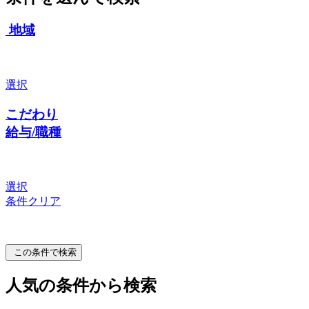
地域
選択
こだわり
給与/職種
選択
条件クリア
この条件で検索
人気の条件から検索