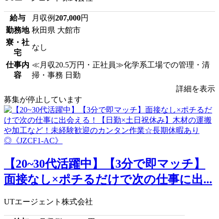
給与
月収例
207,000
円
勤務地
秋田県 大館市
寮・社
なし
宅
仕事内
≪月収20.5万円・正社員≫化学系工場での管理・清
容
掃・事務 日勤
詳細を表示
募集が停止しています
【20~30代活躍中】【3分で即マッチ】
面接なし×ポチるだけで次の仕事に出...
UTエージェント株式会社