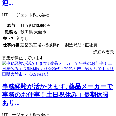
迎...
UTエージェント株式会社
給与
月収例
218,000
円
勤務地
秋田県 大館市
寮・社宅
なし
仕事内容
建築系工場 / 機械操作・製造補助 / 正社員
詳細を表示
募集が停止しています
事務経験が活かせます♪薬品メーカーで
事務のお仕事！土日祝休み＋長期休暇
あり...
UTエージェント株式会社