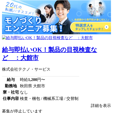
給与即払いOK！製品の目視検査な
ど ：大館市
株式会社テクノ・サービス
給与
時給
1,200
円〜
勤務地
秋田県 大館市
寮・社宅
なし
仕事内容
検査・梱包 / 機械系工場 / 交替制
詳細を表示
募集が停止しています