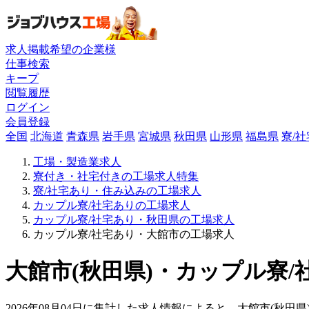
求人掲載希望の企業様
仕事検索
キープ
閲覧履歴
ログイン
会員登録
全国
北海道
青森県
岩手県
宮城県
秋田県
山形県
福島県
寮/
工場・製造業求人
寮付き・社宅付きの工場求人特集
寮/社宅あり・住み込みの工場求人
カップル寮/社宅ありの工場求人
カップル寮/社宅あり・秋田県の工場求人
カップル寮/社宅あり・大館市の工場求人
大館市(秋田県)・カップル寮/
2026年08月04日に集計した求人情報によると、大館市(秋田県