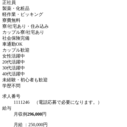
正社員
製薬・化粧品
軽作業・ピッキング
寮費無料
寮/社宅あり・住み込み
カップル寮/社宅あり
社会保険完備
車通勤OK
カップル歓迎
女性活躍中
20代活躍中
30代活躍中
40代活躍中
未経験・初心者も歓迎
学歴不問
求人番号
1111246 （電話応募で必要になります。）
給与
月収例
296,000
円
月給 ：250,000円