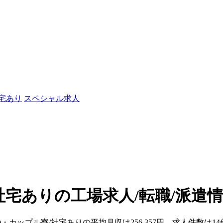
社宅あり
スペシャル求人
社宅ありの工場求人/転職/派遣
)・カップル寮/社宅ありの平均月収は256,357円、求人件数は1