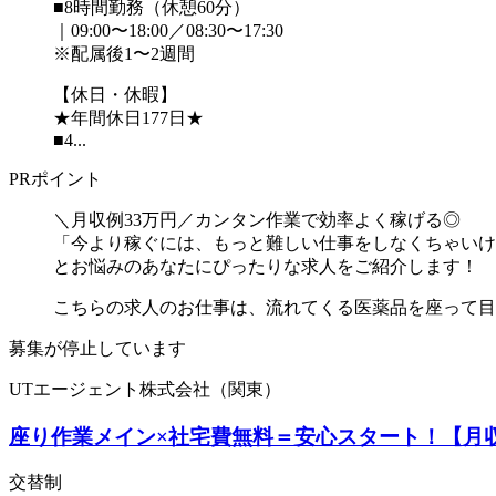
■8時間勤務（休憩60分）
｜09:00〜18:00／08:30〜17:30
※配属後1〜2週間
【休日・休暇】
★年間休日177日★
■4...
PRポイント
＼月収例33万円／カンタン作業で効率よく稼げる◎
「今より稼ぐには、もっと難しい仕事をしなくちゃいけ
とお悩みのあなたにぴったりな求人をご紹介します！
こちらの求人のお仕事は、流れてくる医薬品を座って目で
募集が停止しています
UTエージェント株式会社（関東）
座り作業メイン×社宅費無料＝安心スタート！【月収例
交替制