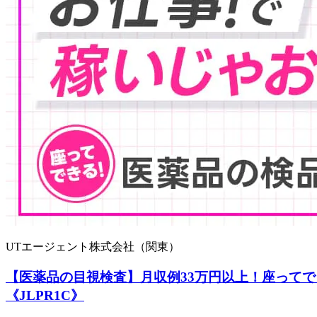
UTエージェント株式会社（関東）
【医薬品の目視検査】月収例33万円以上！座ってで
《JLPR1C》