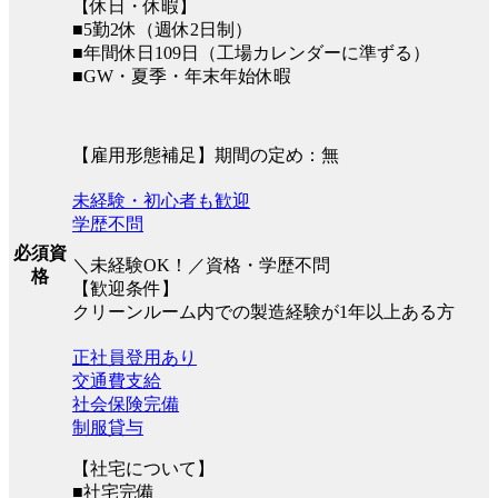
【休日・休暇】
■5勤2休（週休2日制）
■年間休日109日（工場カレンダーに準ずる）
■GW・夏季・年末年始休暇
【雇用形態補足】期間の定め：無
未経験・初心者も歓迎
学歴不問
必須資
＼未経験OK！／資格・学歴不問
格
【歓迎条件】
クリーンルーム内での製造経験が1年以上ある方
正社員登用あり
交通費支給
社会保険完備
制服貸与
【社宅について】
■社宅完備