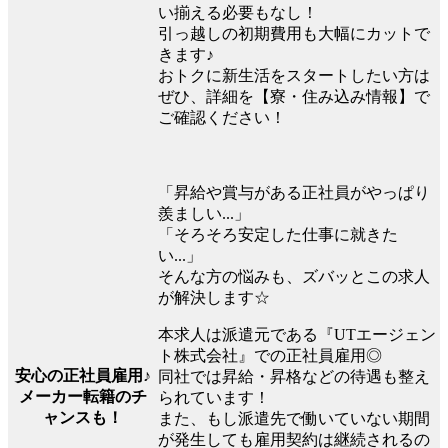
い揃える必要もなし！
引っ越しの初期費用も大幅にカットで
きます♪
おトクに新生活をスタートしたい方は
ぜひ、詳細を【寮・住み込み情報】で
ご確認ください！
「昇給や賞与がある正社員がやっぱり
羨ましい...」
「そろそろ安定した仕事に就きた
い...」
そんな方の悩みも、ズバッとこの求人
が解決します☆
本求人は派遣元である『UTエージェン
ト株式会社』での正社員雇用◎
安心の正社員雇用♪
同社では昇給・昇格などの待遇も整え
メーカー転籍のチ
られています！
ャンスも！
また、もし派遣先で働いていない期間
が発生しても雇用契約は継続されるの