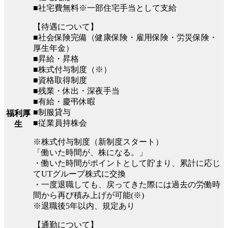
■社宅費無料※一部住宅手当として支給
【待遇について】
■社会保険完備（健康保険・雇用保険・労災保険・
厚生年金）
■昇給・昇格
■株式付与制度（※）
■資格取得制度
■残業・休出・深夜手当
■有給・慶弔休暇
■制服貸与
福利厚
■従業員持株会
生
※株式付与制度（新制度スタート）
「働いた時間が、株になる。」
・働いた時間がポイントとして貯まり、累計に応じ
てUTグループ株式に交換
・一度退職しても、戻ってきた際には過去の労働時
間から再び積み上げが可能(※)
※退職後5年以内、規定あり
【通勤について】