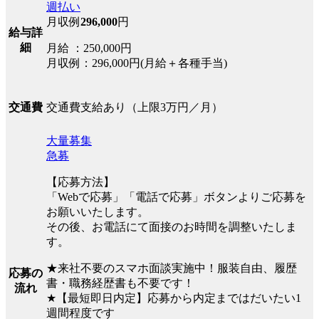
週払い
月収例
296,000
円
給与詳
細
月給 ：250,000円
月収例：296,000円(月給＋各種手当)
交通費支給あり（上限3万円／月）
交通費
大量募集
急募
【応募方法】
「Webで応募」「電話で応募」ボタンよりご応募を
お願いいたします。
その後、お電話にて面接のお時間を調整いたしま
す。
★来社不要のスマホ面談実施中！服装自由、履歴
応募の
書・職務経歴書も不要です！
流れ
★【最短即日内定】応募から内定まではだいたい1
週間程度です