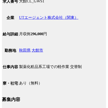
大館CL_GWS1
求人番号
UTエージェント株式会社（関東）
企業
月収例
296,000
円
給与詳細
秋田県
大館市
勤務地
製薬化粧品系工場での軽作業 交替制
仕事内容
あり（無料）
寮・社宅
募集内容