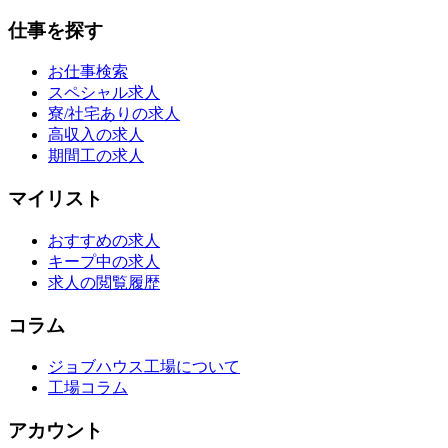
仕事を探す
お仕事検索
スペシャル求人
寮/社宅ありの求人
高収入の求人
期間工の求人
マイリスト
おすすめの求人
キープ中の求人
求人の閲覧履歴
コラム
ジョブハウス工場について
工場コラム
アカウント